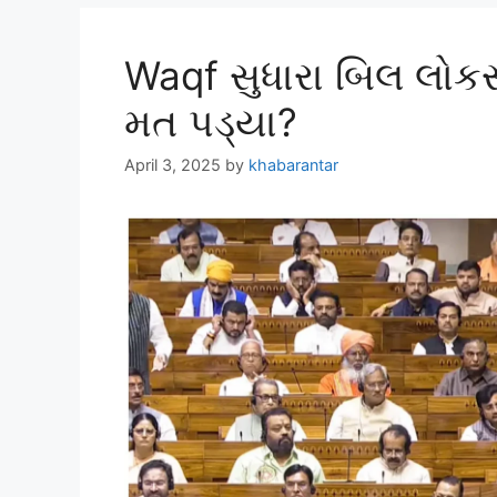
Waqf સુધારા બિલ લોકસ
મત પડ્યા?
April 3, 2025
by
khabarantar