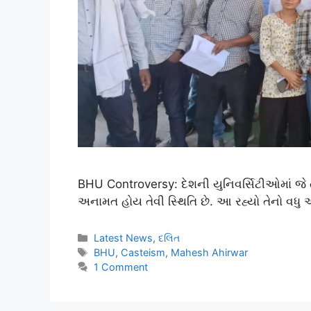
BHU Controversy: દેશની યુનિવર્સિટીઓમાં જે ત
અનામત હોય તેવી સ્થિતિ છે. આ રહ્યો તેનો વધુ 
Latest News
,
દલિત
BHU
,
Casteism
,
Mahesh Ahirwar
1 Comment