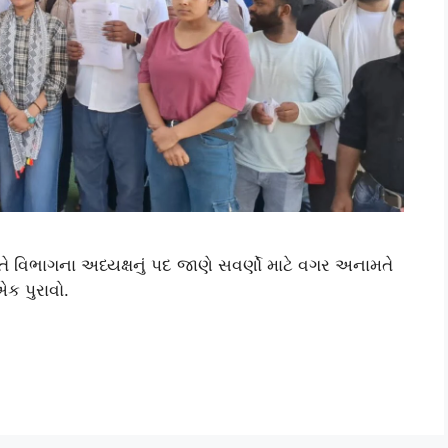
ે વિભાગના અધ્યક્ષનું પદ જાણે સવર્ણો માટે વગર અનામતે
એક પુરાવો.