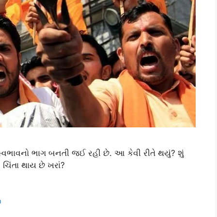
ા સ્વભાવનો ભાગ બનતી જઈ રહી છે. આ કેવી રીતે થયું? શું
િંતા થાય છે ખરાં?
h