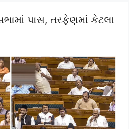
ભામાં પાસ, તરફેણમાં કેટલા