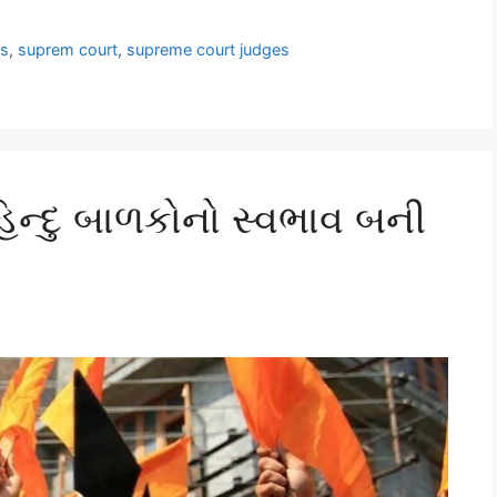
ls
,
suprem court
,
supreme court judges
 હિન્દુ બાળકોનો સ્વભાવ બની