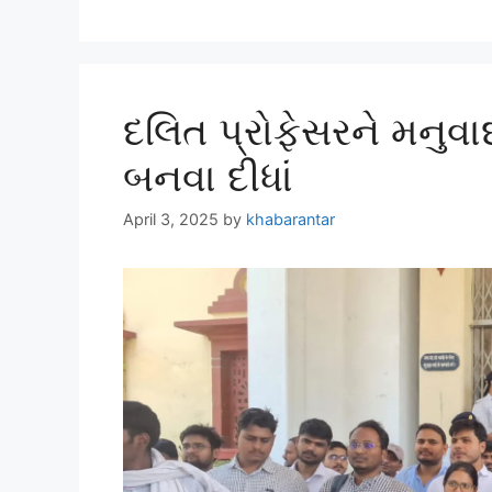
દલિત પ્રોફેસરને મનુ
બનવા દીધાં
April 3, 2025
by
khabarantar