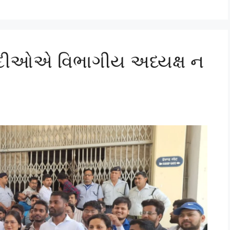
વાદીઓએ વિભાગીય અધ્યક્ષ ન