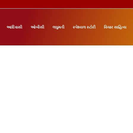
આદિવાસી
ઓબીસી
લઘુમતી
સ્પેશ્યલ સ્ટોરી
વિચાર સાહિત્ય