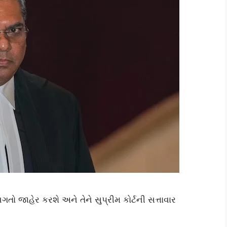
વિગતો જાહેર કરશે અને તેને સુપ્રીમ કોર્ટની સત્તાવાર