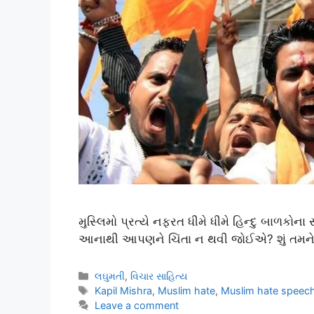
મુસ્લિમો પ્રત્યે નફરત ધીમે ધીમે હિન્દુ બાળકોન
આનાથી આપણને ચિંતા ન થવી જોઈએ? શું તમને ચ
લઘુમતી
,
વિચાર સાહિત્ય
Kapil Mishra
,
Muslim hate
,
Muslim hate speec
Leave a comment