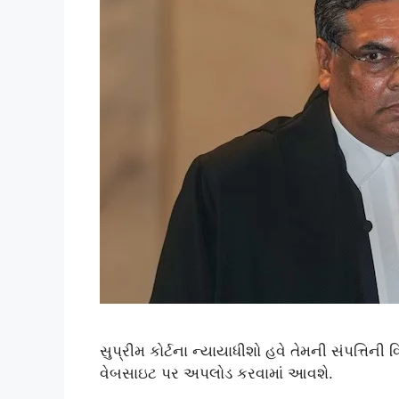
સુપ્રીમ કોર્ટના ન્યાયાધીશો હવે તેમની સંપત્તિની 
વેબસાઇટ પર અપલોડ કરવામાં આવશે.