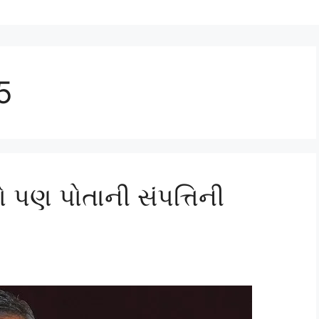
5
ો પણ પોતાની સંપત્તિની