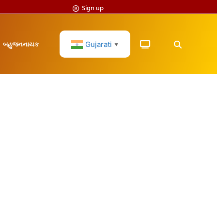
Sign up
Gujarati
બહુજનનાયક
▼