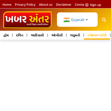
Home
Privacy Policy
About us
Disclaimer
Contact us
Sign up
Gujarati
▼
હોમ
દલિત
આદિવાસી
ઓબીસી
લઘુમતી
સ્પેશ્યલ સ્ટોરી