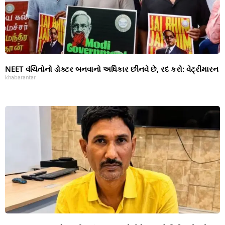
NEET વંચિતોનો ડોક્ટર બનવાનો અધિકાર છીનવે છે, રદ કરો: વેટ્રીમારન
khabarantar