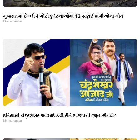
ગુજરાતમાં છેલ્લી 4 મોટી દુર્ઘટનાઓમાં 12 સફાઈકાર્મીઓના મોત
khabarantar
દતિયામાં ચંદ્રશેખર આઝાદે કેવી રીતે ભાજપની જીત છીનવી?
khabarantar