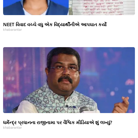
NEET વિવાદ વચ્ચે વધુ એક વિદ્યાર્થીનીએ આપઘાત કર્યો
khabarantar
ધર્મેન્દ્ર પ્રધાનના રાજીનામા પર વૈશ્વિક મીડિયાએ શું લખ્યું?
khabarantar