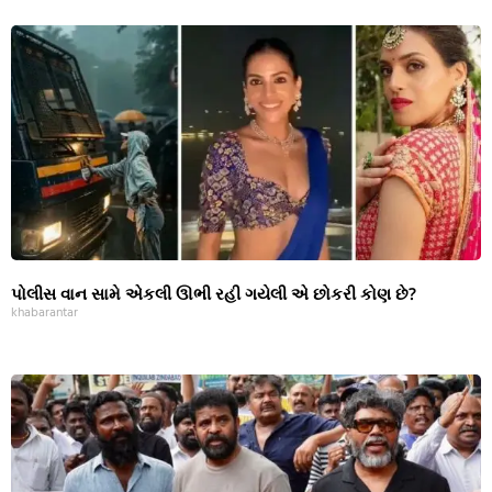
પોલીસ વાન સામે એકલી ઊભી રહી ગયેલી એ છોકરી કોણ છે?
khabarantar