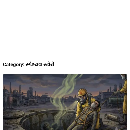
Category: સ્પેશ્યલ સ્ટોરી