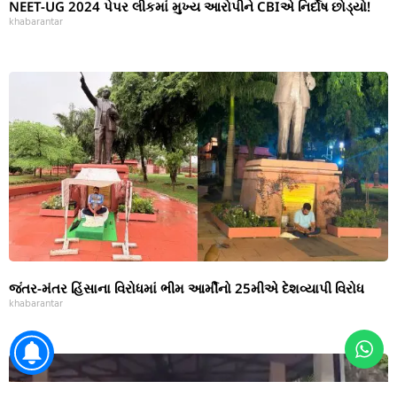
NEET-UG 2024 પેપર લીકમાં મુખ્ય આરોપીને CBIએ નિર્દોષ છોડ્યો!
khabarantar
જંતર-મંતર હિંસાના વિરોધમાં ભીમ આર્મીનો 25મીએ દેશવ્યાપી વિરોધ
khabarantar