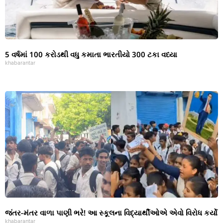
5 વર્ષમાં 100 કરોડથી વધુ કમાતા ભારતીયો 300 ટકા વધ્યા
khabarantar
જંતર-મંતર વાળા પાણી ભરે! આ સ્કૂલના વિદ્યાર્થીઓએ એવો વિરોધ કર્યો
khabarantar