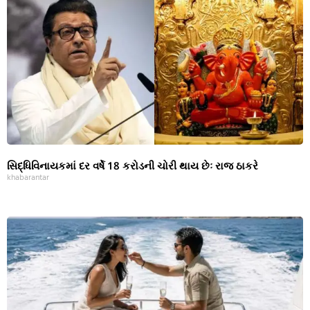
સિદ્ધિવિનાયકમાં દર વર્ષે 18 કરોડની ચોરી થાય છેઃ રાજ ઠાકરે
khabarantar