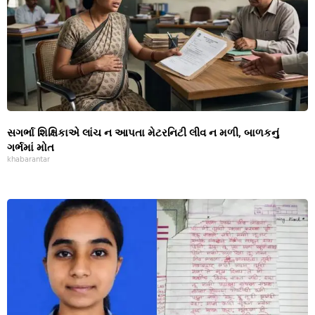
સગર્ભા શિક્ષિકાએ લાંચ ન આપતા મેટરનિટી લીવ ન મળી, બાળકનું
ગર્ભમાં મોત
khabarantar