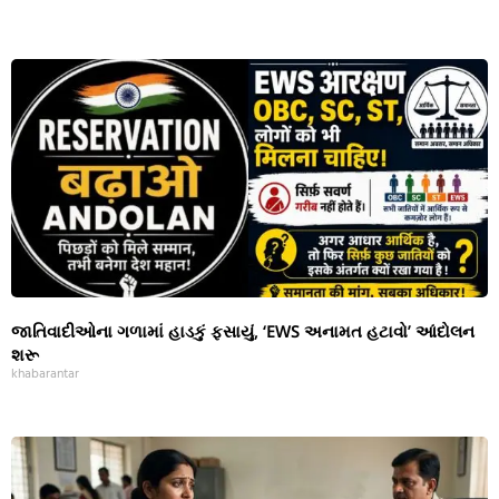
જાતિવાદીઓના ગળામાં હાડકું ફસાયું, ‘EWS અનામત હટાવો’ આંદોલન
શરૂ
khabarantar