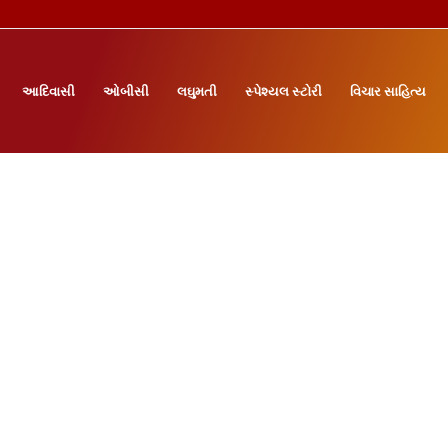
આદિવાસી
ઓબીસી
લઘુમતી
સ્પેશ્યલ સ્ટોરી
વિચાર સાહિત્ય