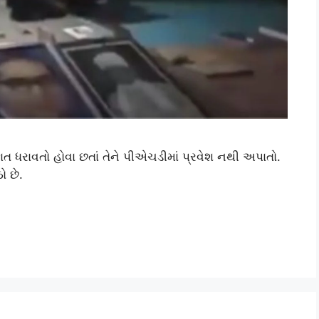
 ધરાવતો હોવા છતાં તેને પીએચડીમાં પ્રવેશ નથી અપાતો.
ો છે.