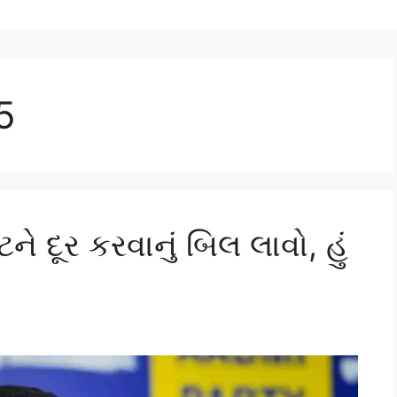
5
 દૂર કરવાનું બિલ લાવો, હું