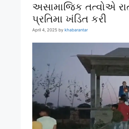
અસામાજિક તત્વોએ રાત
પ્રતિમા ખંડિત કરી
April 4, 2025
by
khabarantar