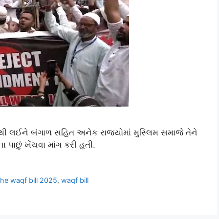
ી લઈને બંગાળ સહિત અનેક રાજ્યોમાં મુસ્લિમ સમાજે તેને
 પાછું ખેંચવા માંગ કરી હતી.
he waqf bill 2025
,
waqf bill