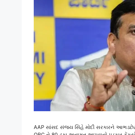
AAP સાંસદ સંજય સિંહે મોદી સરકારને આભડછેટ દૂ
OBC ને 80 ટકા અનામત આપવાનો પડકાર ફેંક્યો