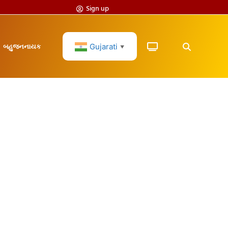
Sign up
Gujarati
બહુજનનાયક
▼