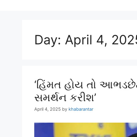
Day:
April 4, 202
‘હિંમત હોય તો આભડછેટને
સમર્થન કરીશ’
April 4, 2025
by
khabarantar