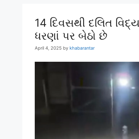
14 દિવસથી દલિત વિદ્ય
ધરણાં પર બેઠો છે
April 4, 2025
by
khabarantar