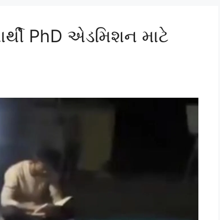
ાર્થી PhD એડમિશન માટે