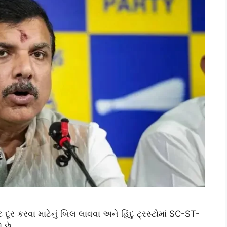
ર કરવા માટેનું બિલ લાવવા અને હિંદુ ટ્રસ્ટોમાં SC-ST-
 છે.