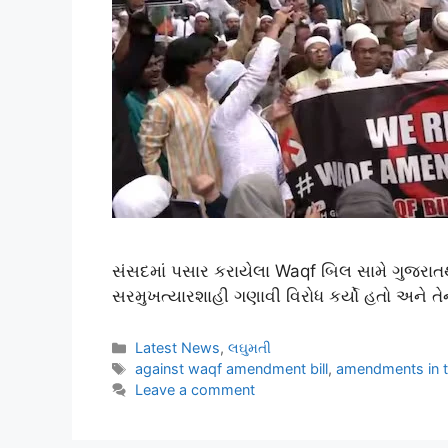
સંસદમાં પસાર કરાયેલા Waqf બિલ સામે ગુજરાતથ
સરમુખત્યારશાહી ગણાવી વિરોધ કર્યો હતો અને તેના
Latest News
,
લઘુમતી
against waqf amendment bill
,
amendments in t
Leave a comment