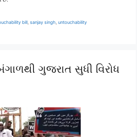
chability bill
,
sanjay singh
,
untouchability
બંગાળથી ગુજરાત સુધી વિરોધ