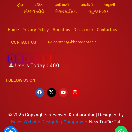
હોમ
દલિત
આદિવાસી
ઓબીસી
લઘુમતી
સ્પેશ્યલ સ્ટોરી
વિચાર સાહિત્ય
બહુજનનાયક
Home
Privacy Policy
About us
Disclaimer
Contact us
contact@khabarantar.in
CONTACT US
1
1
2
2
5
2
Users Today : 460
FOLLOW US ON
© 2026 Copyrights Reserved Khabarantar | Designed by
News Website Designing Company
– New Traffic Tail