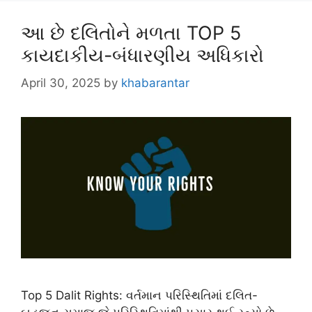
આ છે દલિતોને મળતા TOP 5
કાયદાકીય-બંધારણીય અધિકારો
April 30, 2025
by
khabarantar
Top 5 Dalit Rights: વર્તમાન પરિસ્થિતિમાં દલિત-