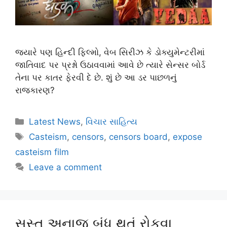
જ્યારે પણ હિન્દી ફિલ્મો, વેબ સિરીઝ કે ડોક્યુમેન્ટરીમાં
જાતિવાદ પર પ્રશ્નો ઉઠાવવામાં આવે છે ત્યારે સેન્સર બોર્ડ
તેના પર કાતર ફેરવી દે છે. શું છે આ ડર પાછળનું
રાજકારણ?
Latest News
,
વિચાર સાહિત્ય
Casteism
,
censors
,
censors board
,
expose
casteism film
Leave a comment
સસ્તુ અનાજ બંધ થતું રોકવા