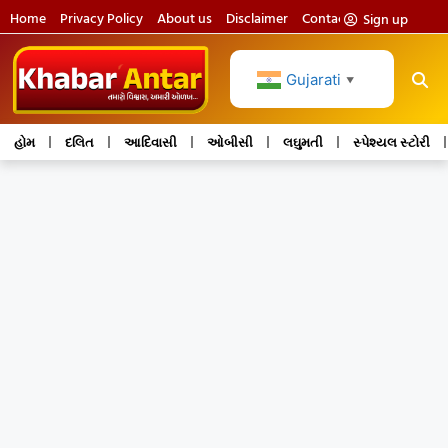
Home
Privacy Policy
About us
Disclaimer
Contact us
Sign up
Gujarati
▼
હોમ
દલિત
આદિવાસી
ઓબીસી
લઘુમતી
સ્પેશ્યલ સ્ટોરી