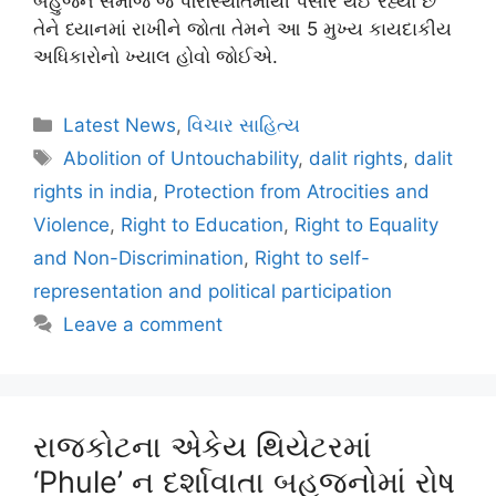
બહુજન સમાજ જે પરિસ્થિતિમાંથી પસાર થઈ રહ્યો છે
તેને ધ્યાનમાં રાખીને જોતા તેમને આ 5 મુખ્ય કાયદાકીય
અધિકારોનો ખ્યાલ હોવો જોઈએ.
Latest News
,
વિચાર સાહિત્ય
Abolition of Untouchability
,
dalit rights
,
dalit
rights in india
,
Protection from Atrocities and
Violence
,
Right to Education
,
Right to Equality
and Non-Discrimination
,
Right to self-
representation and political participation
Leave a comment
રાજકોટના એકેય થિયેટરમાં
‘Phule’ ન દર્શાવાતા બહુજનોમાં રોષ