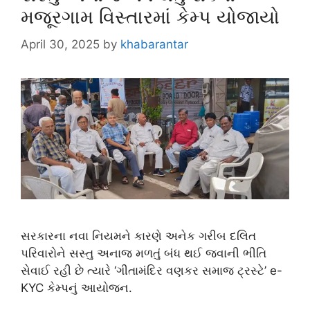
મજૂરગામ વિસ્તારમાં કેમ્પ યોજાયો
April 30, 2025
by
khabarantar
સરકારના નવા નિયમને કારણે અનેક ગરીબ દલિત
પરિવારોને સસ્તુ અનાજ મળતું બંધ થઈ જવાની ભીતિ
સેવાઈ રહી છે ત્યારે ‘ગીતામંદિર વણકર સમાજ ટ્રસ્ટે’ e-
KYC કેમ્પનું આયોજન.