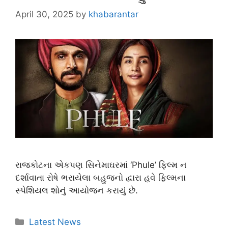
April 30, 2025
by
khabarantar
રાજકોટના એકપણ સિનેમાઘરમાં ‘Phule’ ફિલ્મ ન
દર્શાવાતા રોષે ભરાયેલા બહુજનો દ્વારા હવે ફિલ્મના
સ્પેશિયલ શોનું આયોજન કરાયું છે.
Latest News