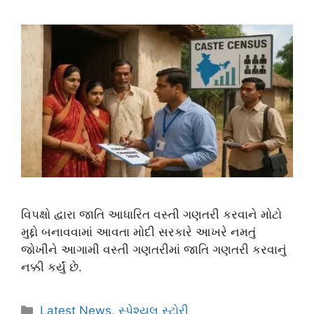
વિપક્ષો દ્વારા જાતિ આધારિત વસ્તી ગણતરી કરવાને મોટો
મુદ્દો બનાવવામાં આવતા મોદી સરકારે આખરે નમતું
જોખીને આગામી વસ્તી ગણતરીમાં જાતિ ગણતરી કરવાનું
નક્કી કર્યું છે.
Latest News
,
સ્પેશ્યલ સ્ટોરી