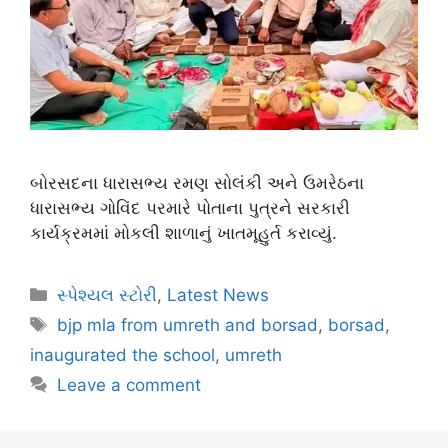
બોરસદના ધારાસભ્ય રમણ સોલંકી અને ઉમરેઠના
ધારાસભ્ય ગોવિંદ પરમારે પોતાના પુત્રને સરકારી
કાર્યક્રમમાં મોકલી શાળાનું ખાતમૂહુર્ત કરાવ્યું.
સ્પેશ્યલ સ્ટોરી
,
Latest News
bjp mla from umreth and borsad
,
borsad
,
inaugurated the school
,
umreth
Leave a comment