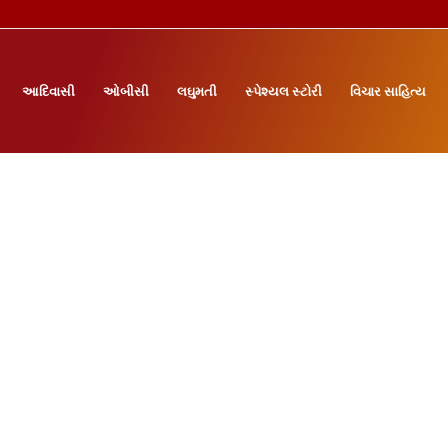
આદિવાસી
ઓબીસી
લઘુમતી
સ્પેશ્યલ સ્ટોરી
વિચાર સાહિત્ય