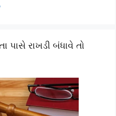
s
િતા પાસે રાખડી બંધાવે તો