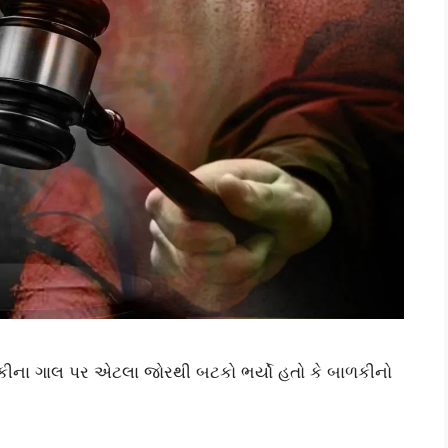
કીના ગાલ પર એટલા જોરથી બટકો ભર્યો હતો કે બાળકીનો