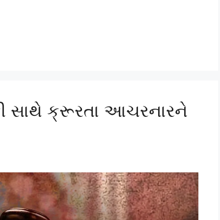
ી સાથે ક્રૂરતા આચરનારને