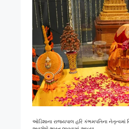
ઓડિશાના રાજ્યપાલ હરિ કંભમપતિના નેતૃત્વમાં 
અવશેષો ભારત લાવવામાં આવ્યા.