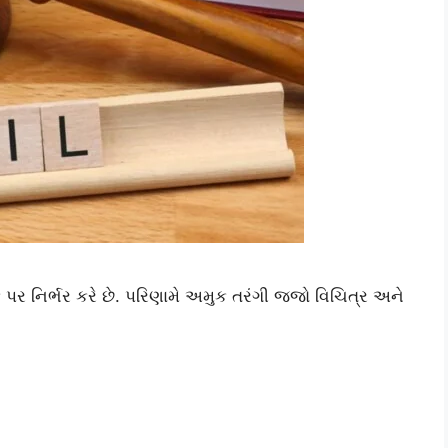
પર નિર્ભર કરે છે. પરિણામે અમુક તરંગી જજો વિચિત્ર અને