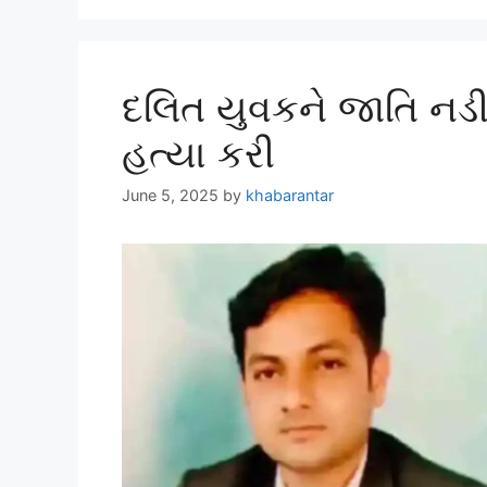
દલિત યુવકને જાતિ નડ
હત્યા કરી
June 5, 2025
by
khabarantar