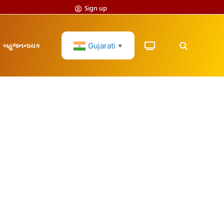
Sign up
Gujarati
બહુજનનાયક
▼