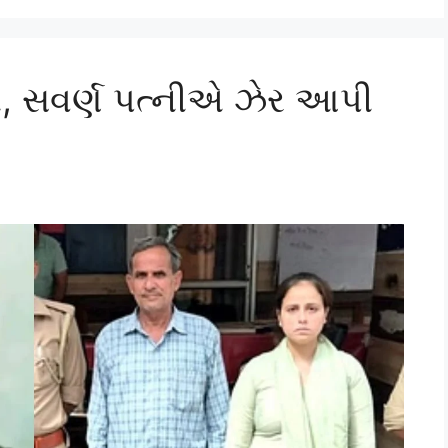
ી, સવર્ણ પત્નીએ ઝેર આપી