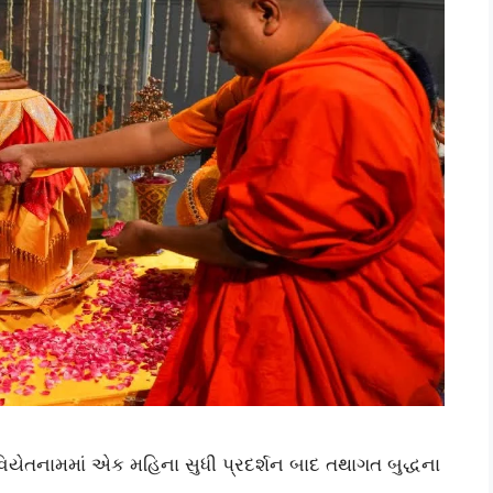
વિયેતનામમાં એક મહિના સુધી પ્રદર્શન બાદ તથાગત બુદ્ધના