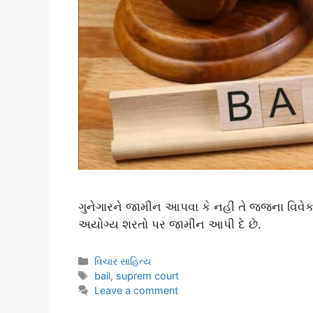
ગુનેગારને જામીન આપવા કે નહીં તે જજના વિવેક 
અયોગ્ય શરતો પર જામીન આપી દે છે.
વિચાર સાહિત્ય
bail
,
suprem court
Leave a comment