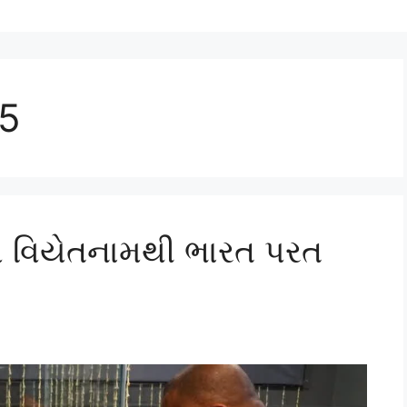
25
ો વિયેતનામથી ભારત પરત