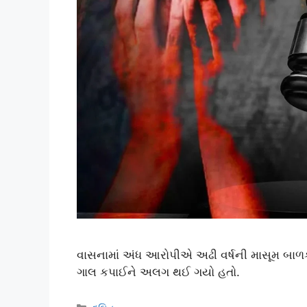
વાસનામાં અંધ આરોપીએ અઢી વર્ષની માસૂમ બાળ
ગાલ કપાઈને અલગ થઈ ગયો હતો.