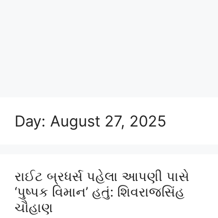
Day:
August 27, 2025
રાઈટ બ્રધર્સ પહેલા આપણી પાસે
‘પુષ્પક વિમાન’ હતું: શિવરાજસિંહ
ચૌહાણ