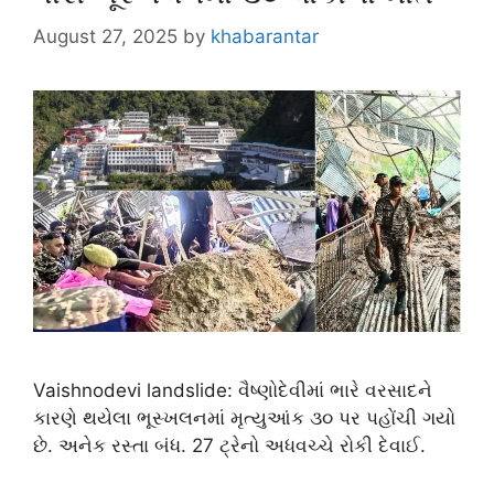
August 27, 2025
by
khabarantar
Vaishnodevi landslide: વૈષ્ણોદેવીમાં ભારે વરસાદને
કારણે થયેલા ભૂસ્ખલનમાં મૃત્યુઆંક ૩૦ પર પહોંચી ગયો
છે. અનેક રસ્તા બંધ. 27 ટ્રેનો અધવચ્ચે રોકી દેવાઈ.