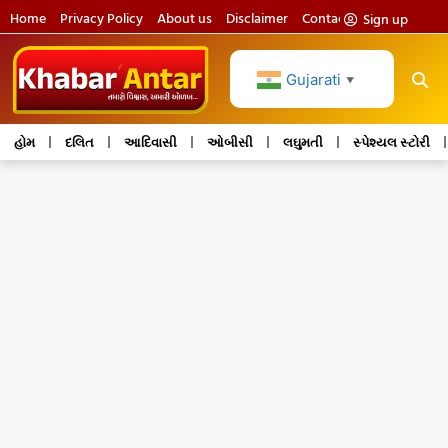
Home
Privacy Policy
About us
Disclaimer
Contact us
Sign up
Gujarati
▼
હોમ
દલિત
આદિવાસી
ઓબીસી
લઘુમતી
સ્પેશ્યલ સ્ટોરી