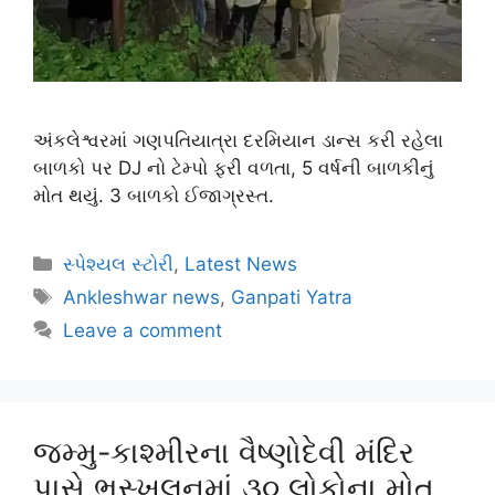
અંકલેશ્વરમાં ગણપતિયાત્રા દરમિયાન ડાન્સ કરી રહેલા
બાળકો પર DJ નો ટેમ્પો ફરી વળતા, 5 વર્ષની બાળકીનું
મોત થયું. 3 બાળકો ઈજાગ્રસ્ત.
સ્પેશ્યલ સ્ટોરી
,
Latest News
Ankleshwar news
,
Ganpati Yatra
Leave a comment
જમ્મુ-કાશ્મીરના વૈષ્ણોદેવી મંદિર
પાસે ભૂસ્ખલનમાં ૩૦ લોકોના મોત