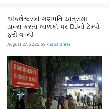
અંકલેશ્વરમાં ગણપતિ યાત્રામાં
ડાન્સ કરતા બાળકો પર DJનો ટેમ્પો
ફરી વળ્યો
August 27, 2025
by
khabarantar