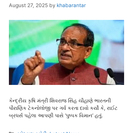
August 27, 2025
by
khabarantar
કેન્દ્રીય કૃષિ મંત્રી શિવરાજ સિંહ ચૌહાણે ભારતની
પૌરાણિક ટેકનોલોજી પર ગર્વ કરતા દાવો કર્યો કે, રાઈટ
બ્રધર્સ પહેલા આપણી પાસે ‘પુષ્પક વિમાન’ હતું.