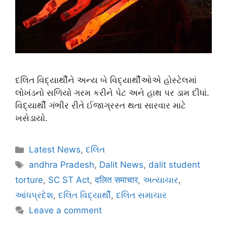
દલિત વિદ્યાર્થીને અન્ય બે વિદ્યાર્થીઓએ હોસ્ટેલમાં
લોખંડનો સળિયો ગરમ કરીને પેટ અને હાથ પર ડામ દીધાં.
વિદ્યાર્થી ગંભીર રીતે ઈજાગ્રસ્ત થતા સારવાર માટે
ખસેડાયો.
Latest News
,
દલિત
andhra Pradesh
,
Dalit News
,
dalit student
torture
,
SC ST Act
,
दलित समाचार
,
અત્યાચાર
,
આંધપ્રદેશ
,
દલિત વિદ્યાર્થી
,
દલિત સમાચાર
Leave a comment