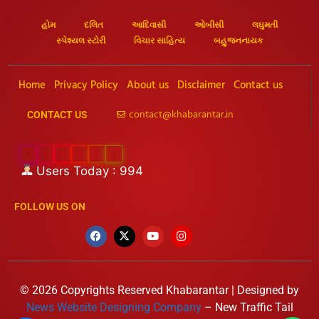
હોમ
દલિત
આદિવાસી
ઓબીસી
લઘુમતી
સ્પેશ્યલ સ્ટોરી
વિચાર સાહિત્ય
બહુજનનાયક
Home
Privacy Policy
About us
Disclaimer
Contact us
contact@khabarantar.in
CONTACT US
1
1
2
3
9
2
Users Today : 994
FOLLOW US ON
© 2026 Copyrights Reserved Khabarantar | Designed by
News Website Designing Company
– New Traffic Tail