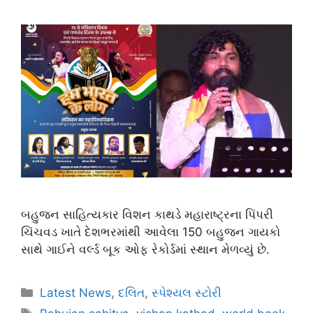
બહુજન સાહિત્યકાર વિશન કાથડે મહારાષ્ટ્રના પિંપરી
ચિંચવડ ખાતે દેશભરમાંથી આવેલા 150 બહુજન ગાયકો
સાથે ગાઈને વર્લ્ડ બૂક ઓફ રેકોર્ડમાં સ્થાન મેળવ્યું છે.
Latest News
,
દલિત
,
સ્પેશ્યલ સ્ટોરી