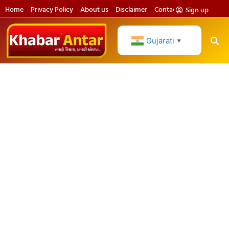
Home
Privacy Policy
About us
Disclaimer
Contact us
Sign up
Gujarati
▼