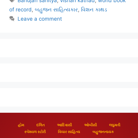
Bahujan sahitya
,
vishan kathad
,
world book
of record
,
બહુજન સાહિત્યકાર
,
વિશન કાથડ
Leave a comment
હોમ
દલિત
આદિવાસી
ઓબીસી
લઘુમતી
સ્પેશ્યલ સ્ટોરી
વિચાર સાહિત્ય
બહુજનનાયક