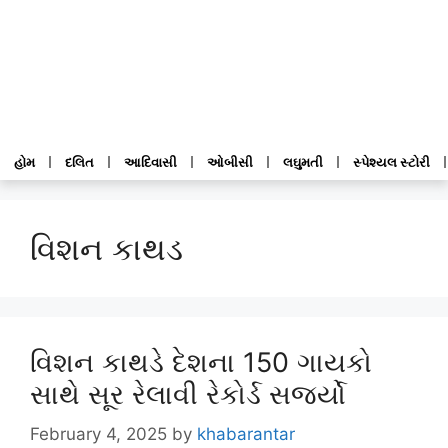
હોમ
દલિત
આદિવાસી
ઓબીસી
લઘુમતી
સ્પેશ્યલ સ્ટોરી
વિશન કાથડ
વિશન કાથડે દેશના 150 ગાયકો
સાથે સૂર રેલાવી રેકોર્ડ સર્જ્યો
February 4, 2025
by
khabarantar