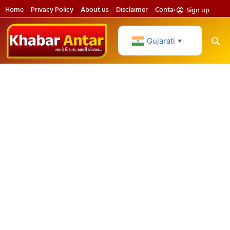
Home
Privacy Policy
About us
Disclaimer
Contact us
Sign up
Gujarati
▼