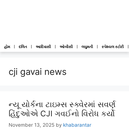
હોમ
દલિત
આદિવાસી
ઓબીસી
લઘુમતી
સ્પેશ્યલ સ્ટોરી
cji gavai news
ન્યૂ યોર્કના ટાઇમ્સ સ્ક્વેરમાં સવર્ણ
હિંદુઓએ CJI ગવઈનો વિરોધ કર્યો
November 13, 2025
by
khabarantar