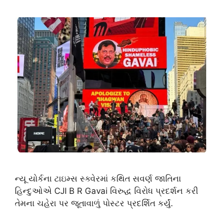
ન્યૂ યોર્કના ટાઇમ્સ સ્ક્વેરમાં કથિત સવર્ણ જાતિના
હિન્દુઓએ CJI B R Gavai વિરુદ્ધ વિરોધ પ્રદર્શન કરી
તેમના ચહેરા પર જૂતાવાળું પોસ્ટર પ્રદર્શિત કર્યું.