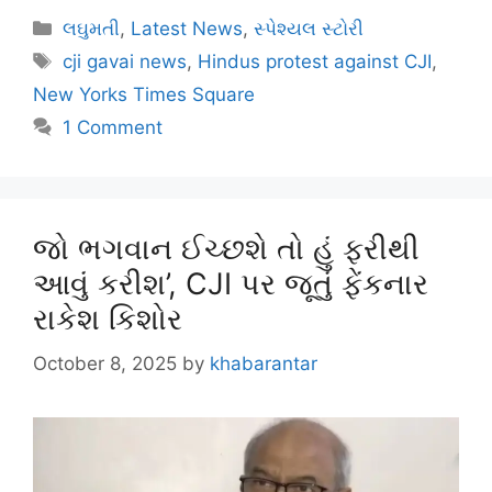
લઘુમતી
,
Latest News
,
સ્પેશ્યલ સ્ટોરી
cji gavai news
,
Hindus protest against CJI
,
New Yorks Times Square
1 Comment
જો ભગવાન ઈચ્છશે તો હું ફરીથી
આવું કરીશ’, CJI પર જૂતું ફેંકનાર
રાકેશ કિશોર
October 8, 2025
by
khabarantar