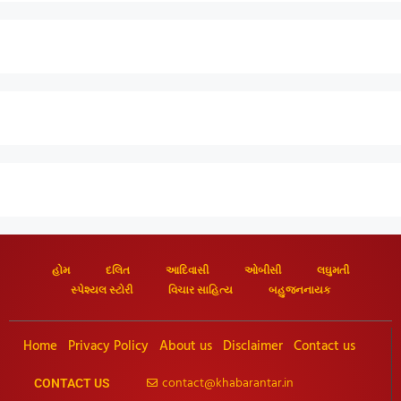
હોમ
દલિત
આદિવાસી
ઓબીસી
લઘુમતી
સ્પેશ્યલ સ્ટોરી
વિચાર સાહિત્ય
બહુજનનાયક
Home
Privacy Policy
About us
Disclaimer
Contact us
contact@khabarantar.in
CONTACT US