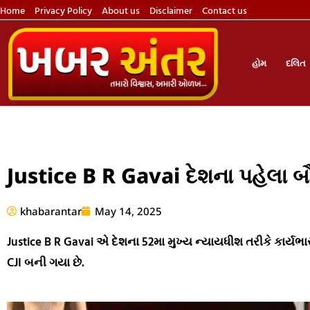
Home
Privacy Policy
About us
Disclaimer
Contact us
હોમ
દલિત
Justice B R Gavai દેશના પહેલા બૌદ
khabarantar
May 14, 2025
Justice B R Gavai એ દેશના 52મા મુખ્ય ન્યાયધીશ તરીકે કાર્ય
CJI બની ગયા છે.