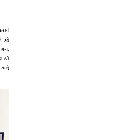
આતમાં
તેમણે
રેશન,
૯૨ થી
 અને