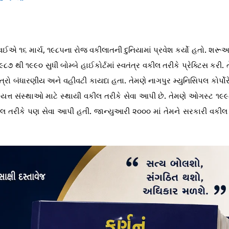
વઈએ ૧૬ માર્ચ, ૧૯૮૫ના રોજ વકીલાતની દુનિયામાં પ્રવેશ કર્યો હતો. શરૂ
૮૭ થી ૧૯૯૦ સુધી બોમ્બે હાઈકોર્ટમાં સ્વતંત્ર વકીલ તરીકે પ્રેક્ટિસ કરી. 
ક્ષેત્રો બંધારણીય અને વહીવટી કાયદા હતા. તેમણે નાગપુર મ્યુનિસિપલ કોર્પો
ાયત્ત સંસ્થાઓ માટે સ્થાયી વકીલ તરીકે સેવા આપી છે. તેમણે ઓગસ્ટ ૧૯
તરીકે પણ સેવા આપી હતી. જાન્યુઆરી ૨૦૦૦ માં તેમને સરકારી વકીલ