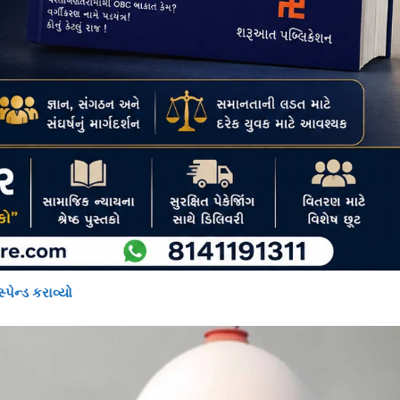
ેન્ડ કરાવ્યો