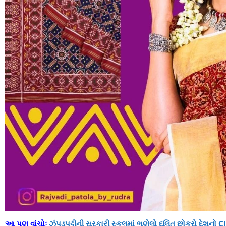
આ પણ વાંચોઃ
ઝૂંપડપટ્ટીની સરકારી સ્કૂલમાં ભણેલો દલિત છોકરો દેશનો C