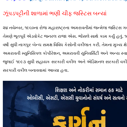
ઝૂંપડપટ્ટીની શાળામાં ભણી ચીફ જસ્ટિસ બન્યાં
૨૪ નવેમ્બર, ૧૯૬૦ના રોજ મહારાષ્ટ્રના અમરાવતીમાં જન્મેલા જસ્ટિસ ગ
તેમણે ભૂતપૂર્વ એડવોકેટ જનરલ રાજા એસ. ભોંસલે સાથે કામ કર્યું હતું. ૧૯
વર્ષો સુધી નાગપુર બેન્ચ સમક્ષ વિવિધ કેસોની વકીલાત કરી. તેમના મુખ્ય 
અમરાવતી મ્યુનિસિપલ કોર્પોરેશન, અમરાવતી યુનિવર્સિટી અને અન્ય સ્વ
જુલાઈ ૧૯૯૩ સુધી સહાયક સરકારી વકીલ અને એડિશનલ સરકારી વકીલ 
સરકારી વકીલ બનાવવામાં આવ્યા હતા.