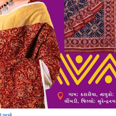
JI બન્યો