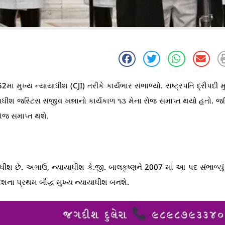
ુખ્ય ન્યાયાધીશ (CJI) તરીકે કાર્યભાર સંભાળ્યો. રાષ્ટ્રપતિ દ્રૌપદી મુ
યાધીશ જસ્ટિસ સંજીવ ખન્નાનો કાર્યકાળ ૧૩ મેના રોજ સમાપ્ત થયો હતો. જ
ોજ સમાપ્ત થશે.
છે. અગાઉ, ન્યાયાધીશ કે.જી. બાલકૃષ્ણને 2007 માં આ પદ સંભાળ્યું 
શના પ્રથમ બૌદ્ધ મુખ્ય ન્યાયાધીશ બનશે.