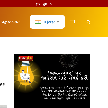
Sign up
Gujarati
બહુજનનાયક
▼
ેલા