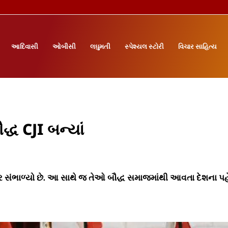
આદિવાસી
ઓબીસી
લઘુમતી
સ્પેશ્યલ સ્ટોરી
વિચાર સાહિત્ય
્ધ CJI બન્યાં
ભાર સંભાળ્યો છે. આ સાથે જ તેઓ બૌદ્ધ સમાજમાંથી આવતા દેશના પહ