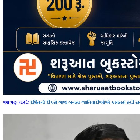
આ પણ વાંચોઃ
દલિતનો દીકરો જજ બનતા જાતિવાદીઓએ કાવતરું રચી સસ્પ