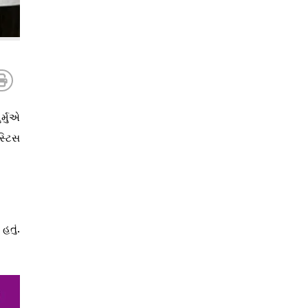
ર્મુએ
સ્ટિસ
હતું.