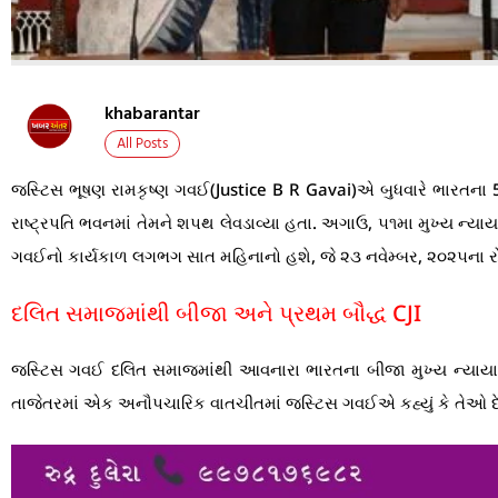
khabarantar
All Posts
જસ્ટિસ ભૂષણ રામકૃષ્ણ ગવઈ(Justice B R Gavai)એ બુધવારે ભારતના 52મા મ
રાષ્ટ્રપતિ ભવનમાં તેમને શપથ લેવડાવ્યા હતા. અગાઉ, ૫૧મા મુખ્ય ન્યા
ગવઈનો કાર્યકાળ લગભગ સાત મહિનાનો હશે, જે ૨૩ નવેમ્બર, ૨૦૨૫ના ર
દલિત સમાજમાંથી બીજા અને પ્રથમ બૌદ્ધ CJI
જસ્ટિસ ગવઈ દલિત સમાજમાંથી આવનારા ભારતના બીજા મુખ્ય ન્યાયાધીશ 
તાજેતરમાં એક અનૌપચારિક વાતચીતમાં જસ્ટિસ ગવઈએ કહ્યું કે તેઓ દે