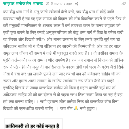
सम्राट मनोजसेन भाचऊ
5 months ago
क्या बौद्ध धम्म मार्ग में अनु जाती स्वीकार्य कैसे बनी, जब बौद्ध धम्म में कोई जाति
व्यवस्था नहीं है तब यह एक समाज को विज्ञान की सोच विकसित करने से पहले फिर से
वही मनुवादी मानसिकता से आजाद काल में वर्ण व्यवस्था बहार के मानव समुदाय को
एकी कृत करने के लिए बनाई अनुक्रमणिका को बौद्ध धम्म मार्ग में बिठा के वर्षच्व वादी
का हिस्सा और दिखावे क्यों?? और मानव उत्थान के लिए हमारे क्रांति सूर्य बाप डॉ
आंबेडकर साहिब जी ने दिया संविधान हर आदमी की जिम्मेदारी है, और वह हर साल
समूह लग्न जीवन की समय में कई भी प्रस्तुत करते आए हैं।। वो उसीका समाज के
प्रति कर्तव्य और आत्म सम्मान और समर्पण है। तब जब समाज वो किताब को तार्किक
रूप से पढ़े नहीं और मनुवादी मानसिकता के कारण ढोंगी धर्म भ्रम के ग्रंथ जैसे सिर्फ
गोख में रख कर धूप लगाके पूजने लग जाए तब भी बाप डॉ आंबेडकर साहिब जी का
स्वप्न और हमारा आत्म सम्मान के खातिर स्वाभिमान रूप जीवन कैसे बन पाएंगे।।
इसलिए दिखावे से ज्यादा वास्तविक कर्तव्य जो मिला है महान क्रांति सूर्य बाप डॉ
आंबेडकर साहिब जी की बत दौलत से वो पहला स्तंभ शिक्षा खत्म किया जा रहा है वहां
हमे क्या करना चाहिए।। सभी प्रयत्न शील कर्तव्य निष्ठ को वास्तविक सोच बिना
दिखावे की प्रस्थापित करनी चाहिए।। जय भीम
नमो बुद्धाय।।