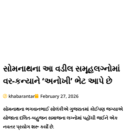
સોમનાથના આ વડીલ સમૂહલગ્નોમાં
વર-કન્યાને ‘અનોખી’ ભેટ આપે છે
khabarantar
February 27, 2026
સોમનાથના ભગવાનભાઈ સોલંકીએ ગુજરાતમાં કોઈપણ જગ્યાએ
યોજાતા દલિત-બહુજન સમાજના લગ્નોમાં પહોંચી જઈને એક
નવતર પ્રયોગ શરૂ કર્યો છે.