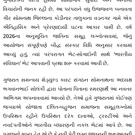
વિચારોની જનક રહી છે. આ પરંપરાને વધુ ઉજ્જવળ બનાવતા
ગીર સોમનાથ જિલ્લાના કોડીનાર તાલુકાના વડનગર ગામે એક
ઐતિહાસિક અને પ્રેરણાદાયી ઘટના આકાર પામી છે. વર્ષ
2026ના અનુસૂચિત જાતિના સમૂહ લગ્નોત્સવમાં, જેનું
આયોજન સંપૂર્ણપણે બૌદ્ધ સંસ્કાર વિધિ અનુસાર કરવામાં
આવ્યું હતું, ત્યાં પરંપરાગત ભેટ-સોગાદોની સાથે ‘ભારતીય
સંવિધાન’ ભેટ આપવાની પ્રથા શરૂ કરવામાં આવી છે.
ગુજરાત સમન્વય શેડ્યુલ્ડ કાસ્ટ સંગઠન સોમનાથના અધ્યક્ષ
ભગવાનભાઈ સોલંકી દ્વારા પોતાના પિતાના સ્મરણાર્થે આ નવતર
અભિગમ અપનાવવામાં આવ્યો છે. તેઓ હવે ગુજરાતમાં કોઈપણ
જગ્યાએ યોજાતા દલિત-બહુજન સમાજના સમૂહલગ્નોમાં
ઉપસ્થિત રહીને ઉપસ્થિત દરેક દાતાઓ, ટ્રસ્ટીઓ અને
નવદંપતીઓને ભારતીય બંધારણની નકલ ભેટમાં આપે છે. આ
પગલાનો મુખ્ય હેતુ એ છે કે નવી પેઢી લગ્ન જીવનની શરૂઆતની