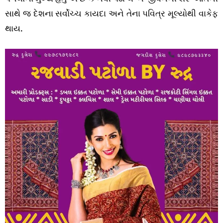
સાથે જ દેશના સર્વોચ્ચ કાયદા અને તેના પવિત્ર મૂલ્યોથી વાકેફ
થાય.