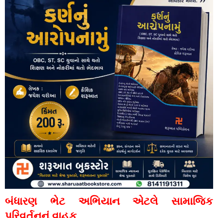
બંધારણ ભેટ અભિયાન એટલે સામાજિક
પરિવર્તનનું વાહક