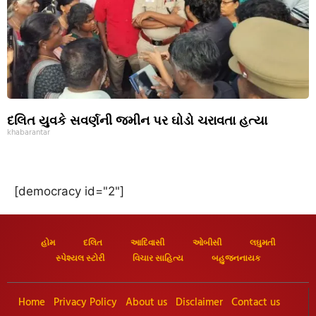
દલિત યુવકે સવર્ણની જમીન પર ઘોડો ચરાવતા હત્યા
khabarantar
[democracy id="2"]
હોમ
દલિત
આદિવાસી
ઓબીસી
લઘુમતી
સ્પેશ્યલ સ્ટોરી
વિચાર સાહિત્ય
બહુજનનાયક
Home
Privacy Policy
About us
Disclaimer
Contact us