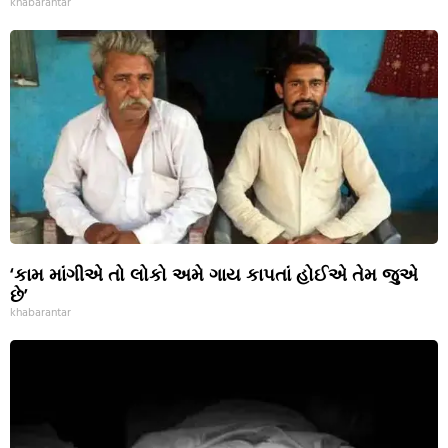
khabarantar
‘કામ માંગીએ તો લોકો અમે ગાય કાપતાં હોઈએ તેમ જુએ
છે’
khabarantar