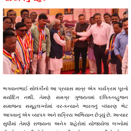
ભગવાનભાઈ સોલંકીનો આ પ્રયાસ માત્ર એક કાર્યક્રમ પૂરતો
મર્યાદિત નથી. તેમણે સમગ્ર ગુજરાતમાં દલિત-બહુજન
સમાજના સમૂહલગ્નોમાં વર-કન્યાને ભારતનું બંધારણ ભેટ
આપવાનું એક વ્યાપક અને સક્રિય અભિયાન છેડ્યું છે. અત્યાર
સુધીમાં તેમણે રાજ્યના અનેક શહેરોમાં યોજાયેલા લગ્નોમાં