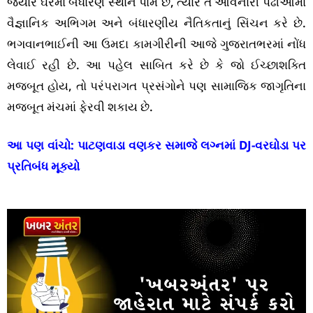
જ્યારે ઘરમાં બંધારણ સ્થાન પામે છે, ત્યારે તે આવનારી પેઢીઓમાં
વૈજ્ઞાનિક અભિગમ અને બંધારણીય નૈતિકતાનું સિંચન કરે છે.
ભગવાનભાઈની આ ઉમદા કામગીરીની આજે ગુજરાતભરમાં નોંધ
લેવાઈ રહી છે. આ પહેલ સાબિત કરે છે કે જો ઈચ્છાશક્તિ
મજબૂત હોય, તો પરંપરાગત પ્રસંગોને પણ સામાજિક જાગૃતિના
મજબૂત મંચમાં ફેરવી શકાય છે.
આ પણ વાંચો:
પાટણવાડા વણકર સમાજે લગ્નમાં DJ-વરઘોડા પર
પ્રતિબંધ મૂક્યો