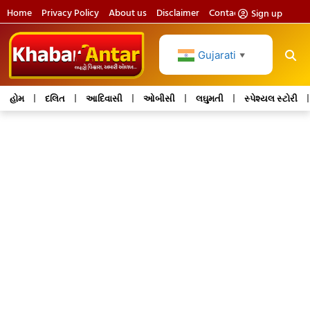
Home
Privacy Policy
About us
Disclaimer
Contact us
Sign up
Gujarati
▼
હોમ
દલિત
આદિવાસી
ઓબીસી
લઘુમતી
સ્પેશ્યલ સ્ટોરી