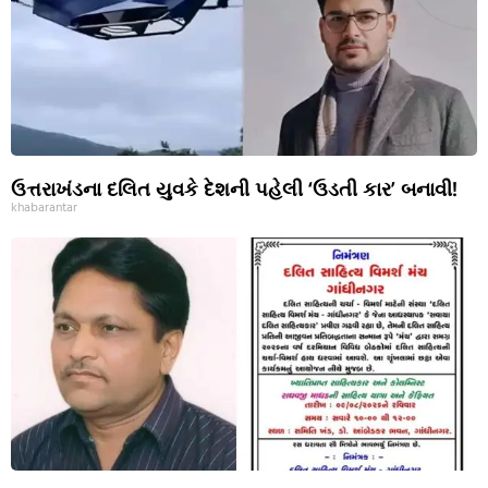
ઉત્તરાખંડના દલિત યુવકે દેશની પહેલી ‘ઉડતી કાર’ બનાવી!
khabarantar