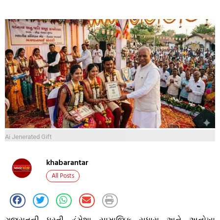
Ai Jenerated Gift
khabarantar
All Posts
ગુજરાતની ધરતી હંમેશા સામાજિક સુધારા અને અનોખા