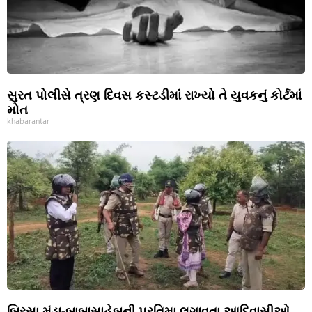
સુરત પોલીસે ત્રણ દિવસ કસ્ટડીમાં રાખ્યો તે યુવકનું કોર્ટમાં
મોત
khabarantar
બિરસા મુંડા-બાબાસાહેબની પ્રતિમા લગાવતા આદિવાસીઓ