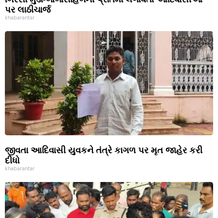
પર લાઠીચાર્જ
khabarantar
જીવતા આદિવાસી યુવકને તંત્રે કાગળ પર મૃત જાહેર કરી
દીધો
khabarantar