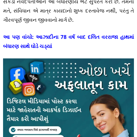
સેંકડો નવદંપતીઓને આ બંધારણીય ભેટ સુપરત કરી છે. તેમના
મતે, સંવિધાન એ માત્ર કાયદાનો શુષ્ક દસ્તાવેજ નથી, પરંતુ તે
ગૌરવપૂર્ણ જીવન જીવવાનો માર્ગ છે.
આ પણ વાંચો:
આઝાદીના 78 વર્ષ બાદ દલિત વરરાજા હાથમાં
બંધારણ સાથે ઘોડે ચડ્યાં