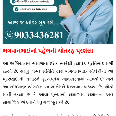
ભગવાનભાઈની પહેલની ચોતરફ પ્રશંસા
આ અભિયાનને સમાજના દરેક સ્તરેથી વ્યાપક પ્રતિસાદ મળી
રહ્યો છે. સમૂહ લગ્ન સમિતિ દ્વારા ભગવાનભાઈ સોલંકીના આ
પ્રેરણાદાયી વિચારને હૃદયપૂર્વક આવકારવામાં આવ્યો છે અને
આ નોંધપાત્ર યોગદાન બદલ તેમને ધન્યવાદ પાઠવ્યા છે. લોકો
માની રહ્યા છે કે આવા પ્રયાસો સમાજમાં સમાનતા અને
સામાજિક એકતાને વધુ મજબૂત કરે છે.