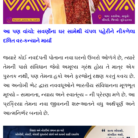
આ પણ વાંચો:
સવર્ણોના ઘર સામેથી ચંપલ પહેરીને નીકળેલા
દલિત વર-કન્યાને માર્યા
જ્યારે કોઈ નવદંપતી પોતાના નવા ઘરનો ઉંબરો ઓળંગે છે, ત્યારે
તેમની પાસે સંવિધાન જેવો અમૂલ્ય ગ્રંથ હોય તે માત્ર એક
પુસ્તક નથી, પણ તેમના હકો અને ફરજોનું રક્ષણ કરતું કવચ છે.
આ અનોખી ભેટ દ્વારા નવવધૂઓને ભારતીય સંવિધાનના મૂળભૂત
મૂલ્યો – સમાનતા, ન્યાય અને સ્વાતંત્ર્ય – ની પ્રેરણા મળે છે. આ
પ્રક્રિયા તેમના નવા જીવનની શરૂઆતને વધુ અર્થપૂર્ણ અને
આત્મનિર્ભર બનાવે છે.