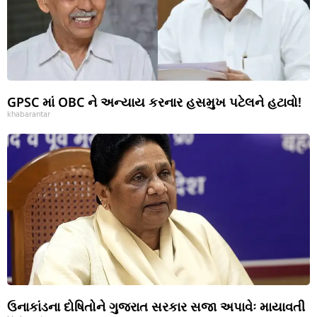
GPSC માં OBC ને અન્યાય કરનાર હસમુખ પટેલને હટાવો!
khabarantar
ઉનાકાંડના દોષિતોને ગુજરાત સરકાર સજા અપાવેઃ માયાવતી