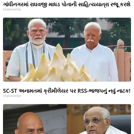
ગાંધીનગરમાં રાઘવજી માધડ પોતાની સાહિત્યયાત્રા રજૂ કરશે
khabarantar
SC-ST અનામતમાં ક્રીમીલેયર પર RSS-ભાજપનું નવું નાટક!
khabarantar