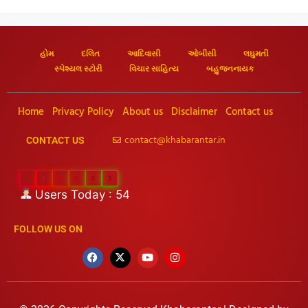
હોમ
દલિત
આદિવાસી
ઓબીસી
લઘુમતી
સ્પેશ્યલ સ્ટોરી
વિચાર સાહિત્ય
બહુજનનાયક
Home
Privacy Policy
About us
Disclaimer
Contact us
contact@khabarantar.in
CONTACT US
1
1
2
0
8
3
Users Today : 54
FOLLOW US ON