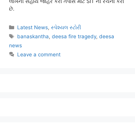
લાખની સહાય જાહેર કરી તપાસ માટે SIT ની રચના કરી
છે.
Latest News
,
સ્પેશ્યલ સ્ટોરી
banaskantha
,
deesa fire tragedy
,
deesa
news
Leave a comment