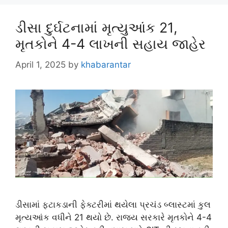
ડીસા દુર્ઘટનામાં મૃત્યુઆંક 21,
મૃતકોને 4-4 લાખની સહાય જાહેર
April 1, 2025
by
khabarantar
ડીસામાં ફટાકડાની ફેક્ટરીમાં થયેલા પ્રચંડ બ્લાસ્ટમાં કુલ
મૃત્યઆંક વધીને 21 થયો છે. રાજ્ય સરકારે મૃતકોને 4-4