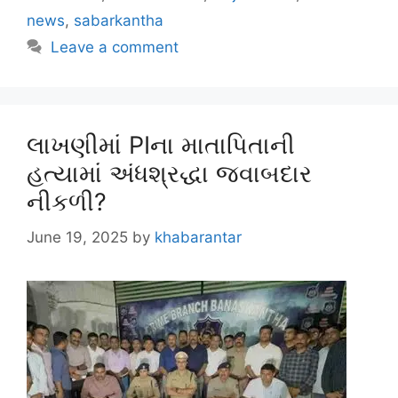
news
,
sabarkantha
Leave a comment
લાખણીમાં PIના માતાપિતાની
હત્યામાં અંધશ્રદ્ધા જવાબદાર
નીકળી?
June 19, 2025
by
khabarantar