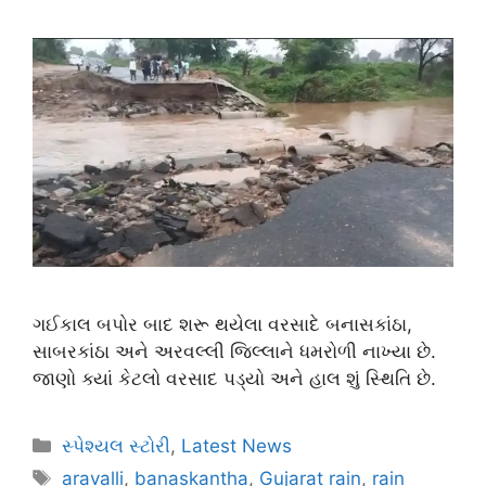
ગઈકાલ બપોર બાદ શરૂ થયેલા વરસાદે બનાસકાંઠા,
સાબરકાંઠા અને અરવલ્લી જિલ્લાને ધમરોળી નાખ્યા છે.
જાણો ક્યાં કેટલો વરસાદ પડ્યો અને હાલ શું સ્થિતિ છે.
સ્પેશ્યલ સ્ટોરી
,
Latest News
aravalli
,
banaskantha
,
Gujarat rain
,
rain