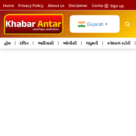
Home
Privacy Policy
About us
Disclaimer
Contact us
Sign up
Gujarati
▼
હોમ
દલિત
આદિવાસી
ઓબીસી
લઘુમતી
સ્પેશ્યલ સ્ટોરી