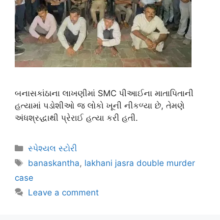
બનાસકાંઠાના લાખણીમાં SMC પીઆઈના માતાપિતાની
હત્યામાં પડોશીઓ જ લોકો ખૂની નીકળ્યા છે, તેમણે
અંધશ્રદ્ધાથી પ્રેરાઈ હત્યા કરી હતી.
સ્પેશ્યલ સ્ટોરી
banaskantha
,
lakhani jasra double murder
case
Leave a comment