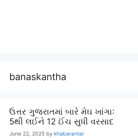
banaskantha
ઉત્તર ગુજરાતમાં બારે મેઘ ખાંગા:
5થી લઈને 12 ઈંચ સુધી વરસાદ
June 22, 2025
by
khabarantar