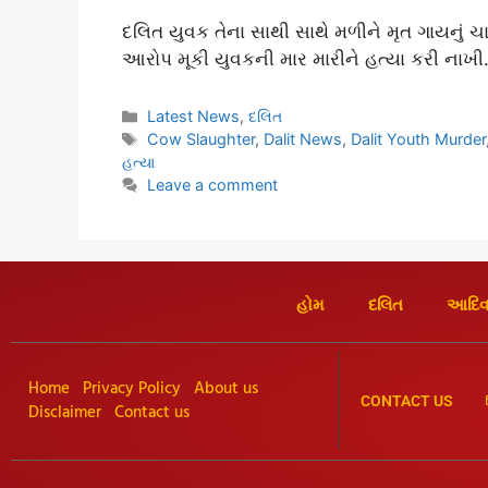
દલિત યુવક તેના સાથી સાથે મળીને મૃત ગાયનું ચામડ
આરોપ મૂકી યુવકની માર મારીને હત્યા કરી નાખી
Latest News
,
દલિત
Cow Slaughter
,
Dalit News
,
Dalit Youth Murder
હત્યા
Leave a comment
હોમ
દલિત
આદિવ
Home
Privacy Policy
About us
CONTACT US
Disclaimer
Contact us