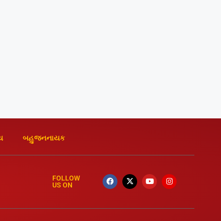
ય
બહુજનનાયક
FOLLOW
US ON