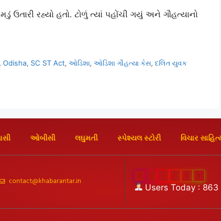
ું ઉતારી રહ્યો હતો. ટોળું ત્યાં પહોંચી ગયું અને ગૌહત્યાનો
.
,
Odisha
,
SC ST Act
,
ઓડિશા
,
ઓડિશા ગૌહત્યા કેસ
,
દલિત યુવક
ાસી
ઓબીસી
લઘુમતી
સ્પેશ્યલ સ્ટોરી
વિચાર સાહિત્
1
1
2
2
9
3
contact@khabarantar.in
Users Today : 863