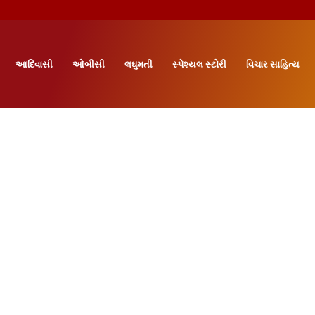
આદિવાસી
ઓબીસી
લઘુમતી
સ્પેશ્યલ સ્ટોરી
વિચાર સાહિત્ય