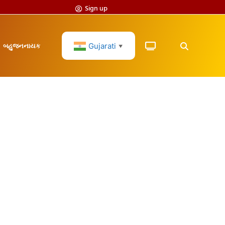
Sign up
Gujarati
બહુજનનાયક
▼