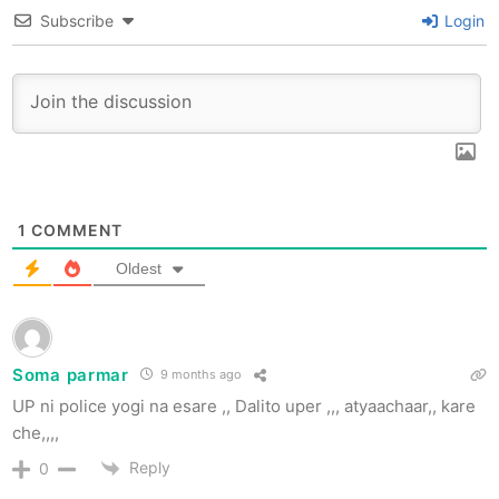
Subscribe
Login
1
COMMENT
Oldest
Soma parmar
9 months ago
UP ni police yogi na esare ,, Dalito uper ,,, atyaachaar,, kare
che,,,,
Reply
0