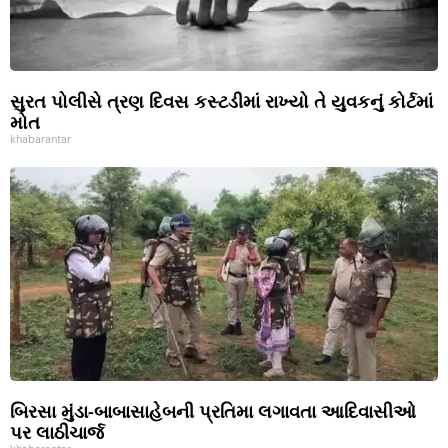
સુરત પોલીસે ત્રણ દિવસ કસ્ટડીમાં રાખ્યો તે યુવકનું કોર્ટમાં
મોત
khabarantar
બિરસા મુંડા-બાબાસાહેબની પ્રતિમા લગાવતા આદિવાસીઓ
પર લાઠીચાર્જ