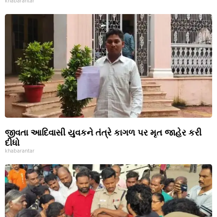
khabarantar
જીવતા આદિવાસી યુવકને તંત્રે કાગળ પર મૃત જાહેર કરી
દીધો
khabarantar