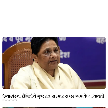
ઉનાકાંડના દોષિતોને ગુજરાત સરકાર સજા અપાવેઃ માયાવતી
khabarantar