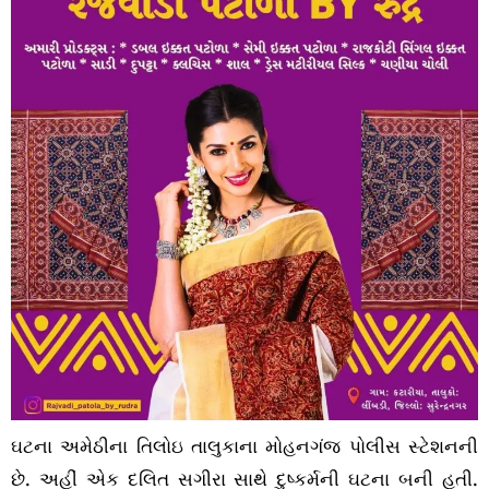
ઘટના અમેઠીના તિલોઇ તાલુકાના મોહનગંજ પોલીસ સ્ટેશનની
છે. અહીં એક દલિત સગીરા સાથે દુષ્કર્મની ઘટના બની હતી.