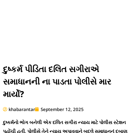
દુષ્કર્મ પીડિતા દલિત સગીરાએ
સમાધાનની ના પાડતા પોલીસે માર
માર્યો?
khabarantar
September 12, 2025
દુષ્કર્મનો ભોગ બનેલી એક દલિત સગીરા ન્યાય માટે પોલીસ સ્ટેશન
પહોંચી હતી. પોલીસે તેને ન્યાય અપાવવાને બદલે સમાધાનનું દબાણ