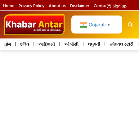
Home
Privacy Policy
About us
Disclaimer
Contact us
Sign up
Gujarati
▼
હોમ
દલિત
આદિવાસી
ઓબીસી
લઘુમતી
સ્પેશ્યલ સ્ટોરી