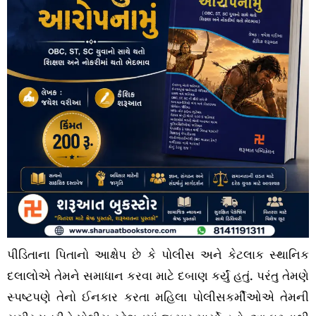
પીડિતાના પિતાનો આક્ષેપ છે કે પોલીસ અને કેટલાક સ્થાનિક
દલાલોએ તેમને સમાધાન કરવા માટે દબાણ કર્યું હતું. પરંતુ તેમણે
સ્પષ્ટપણે તેનો ઈનકાર કરતા મહિલા પોલીસકર્મીઓએ તેમની