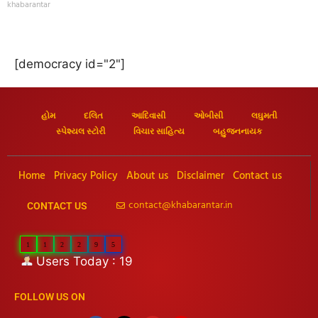
khabarantar
[democracy id="2"]
હોમ
દલિત
આદિવાસી
ઓબીસી
લઘુમતી
સ્પેશ્યલ સ્ટોરી
વિચાર સાહિત્ય
બહુજનનાયક
Home
Privacy Policy
About us
Disclaimer
Contact us
contact@khabarantar.in
CONTACT US
1
1
2
2
9
5
Users Today : 19
FOLLOW US ON