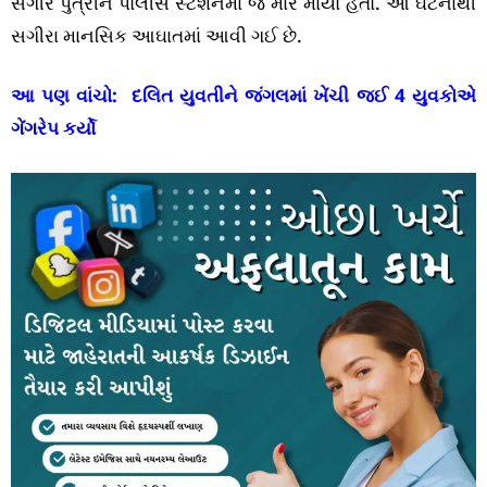
સગીર પુત્રીને પોલીસ સ્ટેશનમાં જ માર માર્યો હતો. આ ઘટનાથી
સગીરા માનસિક આઘાતમાં આવી ગઈ છે.
આ પણ વાંચો:
દલિત યુવતીને જંગલમાં ખેંચી જઈ 4 યુવકોએ
ગેંગરેપ કર્યો