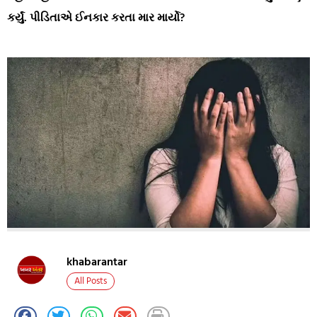
કર્યું. પીડિતાએ ઈનકાર કરતા માર માર્યો?
khabarantar
All Posts