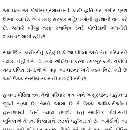
આ ઘટનાએ પોલીસ-પ્રશાસનની કાર્યપદ્ધતિ પર ગંભીર પ્રશ્નો
ઊભા કર્યા છે. એક તરફ સરકાર મહિલાઓની સુરક્ષાની વાત કરે
છે, જ્યારે બીજી તરફ સ્થાનિક સ્તરે પોલીસની કામગીરી
શંકાસ્પદ લાગી રહી છે.
સામાજિક કાર્યકરોનું કહેવું છે કે જો પીડિતા અને તેના પરિવારને
ન્યાય નહીં મળે તો તેઓ આંદોલન કરવા મજબૂર થશે. વકીલો
તથા દલિત સંગઠનોએ પણ આ ઘટના અંગે કડક નિંદા કરી છે
અને ઉચ્ચ સ્તરીય તપાસની માંગણી કરી છે.
હાલમાં પીડિતા તથા તેનો પરિવાર ભય અને અસુરક્ષાના માહોલમાં
જીવી રહ્યા છે. તેમને આશા છે કે ઉચ્ચ અધિકારીઓના
હસ્તક્ષેપથી તેમને ન્યાય મળશે. પરંતુ સ્થાનિક પોલીસની
ભૂમિકાએ તેમના વિશ્વાસને ઝટકો પહોંચાડ્યો છે. અમેઠીની આ
ઘટના ફરી એકવાર સવાલ ઊભો કરે છે કે ક્યાં સુધી પીડિત