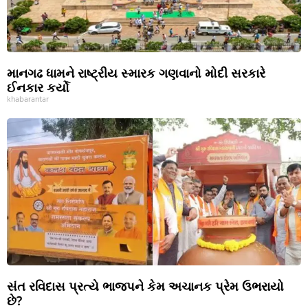
માનગઢ ધામને રાષ્ટ્રીય સ્મારક ગણવાનો મોદી સરકારે
ઈનકાર કર્યો
khabarantar
સંત રવિદાસ પ્રત્યે ભાજપને કેમ અચાનક પ્રેમ ઉભરાયો
છે?