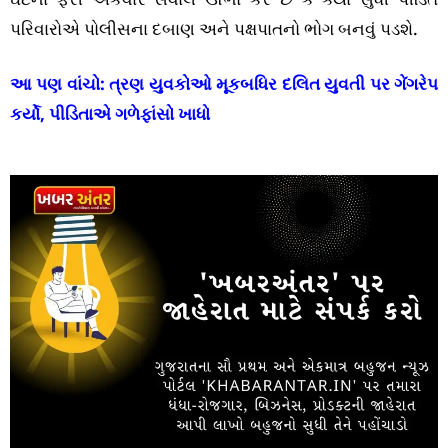
પરિવારોએ પોલીસના દબાણ અને પક્ષપાતનો ભોગ બનવું પડશે.
આ પણ વાંચો:
ત્રણ યુવકોઓ મૂકબધિર દલિત યુવતી પર ગેંગરેપ
કર્યો, પીડિતાએ ગળેફાંસો ખાધો