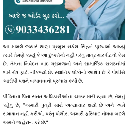
આ મામલે જ્યારે થાણા પ્રમુખ રાકેશ સિંહને પૂછવામાં આવ્યું
ત્યારે તેમણે કહ્યું કે આ દુષ્કર્મનો નહીં પરંતુ માત્ર મારપીટનો કેસ
છે. તેમના નિવેદન બાદ ગ્રામજનો અને સામાજિક સંગઠનોમાં
ભારે રોષ ફાટી નીકળ્યો છે. સ્થાનિક લોકોનો આક્ષેપ છે કે પોલીસે
આરોપી પક્ષને બચાવવાનો પ્રયાસ કર્યો છે.
પીડિતાના પિતા સતત અધિકારીઓના ચક્કર મારી રહ્યા છે. તેમનું
કહેવું છે, “અમારી પુત્રી સાથે અત્યાચાર થયો છે અને અમે
સમાધાન નહીં કરીએ. પરંતુ પોલીસ અમારી ફરિયાદ નોંધવા બદલે
અમને જ હેરાન કરે છે.”