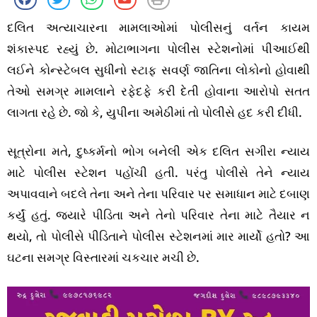
દલિત અત્યાચારના મામલાઓમાં પોલીસનું વર્તન કાયમ
શંકાસ્પદ રહ્યું છે. મોટાભાગના પોલીસ સ્ટેશનોમાં પીઆઈથી
લઈને કોન્સ્ટેબલ સુધીનો સ્ટાફ સવર્ણ જાતિના લોકોનો હોવાથી
તેઓ સમગ્ર મામલાને રફેદફે કરી દેતી હોવાના આરોપો સતત
લાગતા રહે છે. જો કે, યુપીના અમેઠીમાં તો પોલીસે હદ કરી દીધી.
સૂત્રોના મતે, દુષ્કર્મનો ભોગ બનેલી એક દલિત સગીરા ન્યાય
માટે પોલીસ સ્ટેશન પહોંચી હતી. પરંતુ પોલીસે તેને ન્યાય
અપાવવાને બદલે તેના અને તેના પરિવાર પર સમાધાન માટે દબાણ
કર્યું હતું. જ્યારે પીડિતા અને તેનો પરિવાર તેના માટે તૈયાર ન
થયો, તો પોલીસે પીડિતાને પોલીસ સ્ટેશનમાં માર માર્યો હતો? આ
ઘટના સમગ્ર વિસ્તારમાં ચકચાર મચી છે.