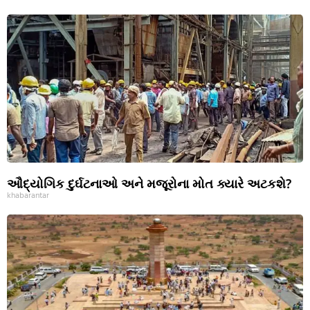
ઔદ્યોગિક દુર્ઘટનાઓ અને મજૂરોના મોત ક્યારે અટકશે?
khabarantar