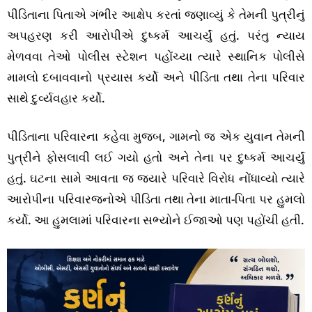
પીડિતાના પિતાએ ગંભીર આક્ષેપ કરતાં જણાવ્યું કે તેમની પુત્રીનું
અપહરણ કરી આરોપીએ દુષ્કર્મ આચર્યું હતું. પરંતુ ન્યાય
મેળવવા તેઓ પોલીસ સ્ટેશન પહોંચ્યા ત્યારે સ્થાનિક પોલીસે
મામલો દબાવવાનો પ્રયાસ કર્યો અને પીડિતા તથા તેના પરિવાર
સાથે દુર્વ્યવહાર કર્યો.
પીડિતાના પરિવારના કહેવા મુજબ, ગામનો જ એક યુવાન તેમની
પુત્રીને ફોસલાવી લઈ ગયો હતો અને તેના પર દુષ્કર્મ આચર્યું
હતું. ઘટના સામે આવતા જ જ્યારે પરિવારે વિરોધ નોંધાવ્યો ત્યારે
આરોપીના પરિવારજનોએ પીડિતા તથા તેના માતા-પિતા પર હુમલો
કર્યો. આ હુમલામાં પરિવારના સભ્યોને ઈજાઓ પણ પહોંચી હતી.