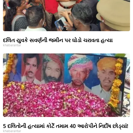
દલિત યુવકે સવર્ણની જમીન પર ઘોડો ચરાવતા હત્યા
khabarantar
5 દલિતોની હત્યામાં કોર્ટે તમામ 40 આરોપીને નિર્દોષ છોડ્યાં!
khabarantar