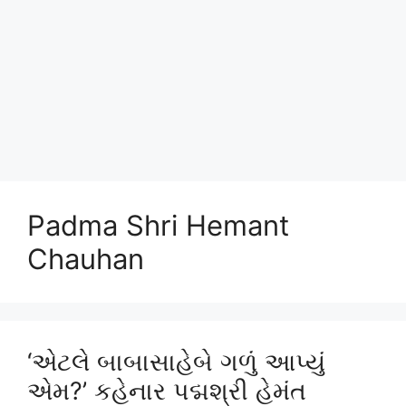
Padma Shri Hemant
Chauhan
‘એટલે બાબાસાહેબે ગળું આપ્યું
એમ?’ કહેનાર પદ્મશ્રી હેમંત