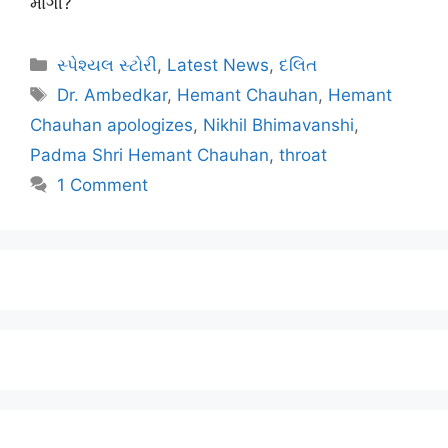
માંગી?
સ્પેશ્યલ સ્ટોરી
,
Latest News
,
દલિત
Dr. Ambedkar
,
Hemant Chauhan
,
Hemant
Chauhan apologizes
,
Nikhil Bhimavanshi
,
Padma Shri Hemant Chauhan
,
throat
1 Comment