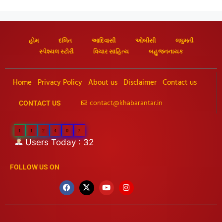
હોમ
દલિત
આદિવાસી
ઓબીસી
લઘુમતી
સ્પેશ્યલ સ્ટોરી
વિચાર સાહિત્ય
બહુજનનાયક
Home
Privacy Policy
About us
Disclaimer
Contact us
contact@khabarantar.in
CONTACT US
1
1
2
4
0
7
Users Today : 32
FOLLOW US ON