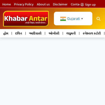
Home
Privacy Policy
About us
Disclaimer
Contact us
Sign up
Gujarati
▼
હોમ
દલિત
આદિવાસી
ઓબીસી
લઘુમતી
સ્પેશ્યલ સ્ટોરી