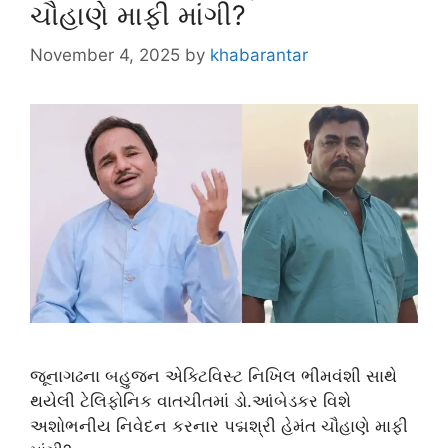
ચૌહાણે માફી માંગી?
November 4, 2025
by
khabarantar
જૂનાગઢના બહુજન એક્ટિવિસ્ટ નિખિલ ભીમવંશી સાથે
થયેલી ટેલિફોનિક વાતચીતમાં ડો.આંબેડકર વિશે
અશોભનીય નિવેદન કરનાર પદ્મશ્રી હેમંત ચૌહાણે માફી