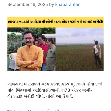
September 16, 2025
by
khabarantar
ભાજપના ધારાસભ્યે કડક કાયદાકીય પ્રતિબંધ હોવા છતાં
પાંચ જિલ્લામાં આદિવાસીઓની 1173 એકર જમીન
ગેરકાયદે ખરીદી લીધી. વાંચો આ રિપોર્ટ.