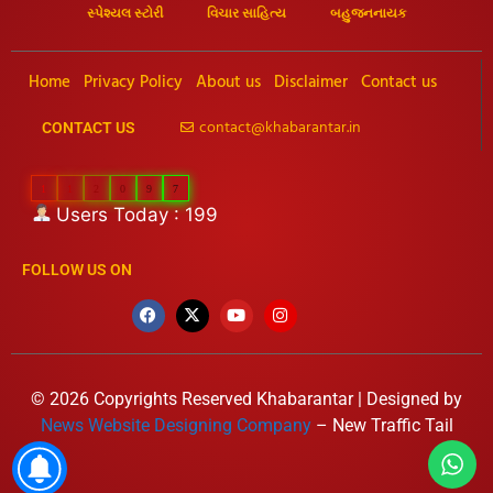
સ્પેશ્યલ સ્ટોરી
વિચાર સાહિત્ય
બહુજનનાયક
Home
Privacy Policy
About us
Disclaimer
Contact us
contact@khabarantar.in
CONTACT US
1
1
2
0
9
7
Users Today : 199
FOLLOW US ON
© 2026 Copyrights Reserved Khabarantar | Designed by
News Website Designing Company
– New Traffic Tail