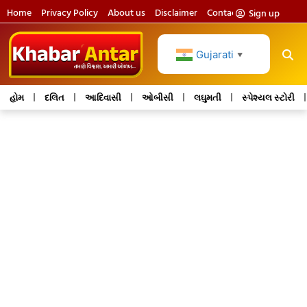
Home
Privacy Policy
About us
Disclaimer
Contact us
Sign up
Gujarati
▼
હોમ
દલિત
આદિવાસી
ઓબીસી
લઘુમતી
સ્પેશ્યલ સ્ટોરી