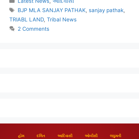
Latest News
,
આદિવાસી
BJP MLA SANJAY PATHAK
,
sanjay pathak
,
TRIABL LAND
,
Tribal News
2 Comments
હોમ
દલિત
આદિવાસી
ઓબીસી
લઘુમતી