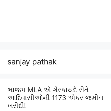
sanjay pathak
ભાજપ MLA એ ગેરકાયદે રીતે
આદિવાસીઓની 1173 એકર જમીન
ખરીદી!