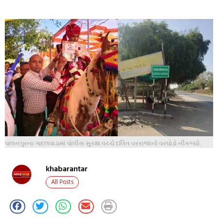
પાલનપુરના ગાદલવાડામાં પોલીસ સુરક્ષા વચ્ચે દલિત વરરાજાનો વરઘોડો નીકળ્યો.
khabarantar
All Posts