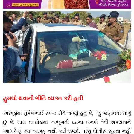
હુમલો થવાની ભીતિ વ્યક્ત કરી હતી
અરજીમાં મુકેશભાઈ સ્પષ્ટ રીતે લખ્યું હતું કે, “હું જણાવવા માંગું
છું કે, મારા વરઘોડામાં અજુગતી ઘટના બનશે તેવી શક્યતાને
આધારે હું આ અરજી નથી કરી રહ્યો, પરંતુ પોલીસ સુરક્ષા નહીં