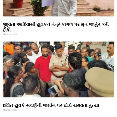
જીવતા આદિવાસી યુવકને તંત્રે કાગળ પર મૃત જાહેર કરી
દીધો
khabarantar
દલિત યુવકે સવર્ણની જમીન પર ઘોડો ચરાવતા હત્યા
khabarantar