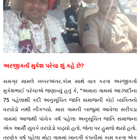
અરજીકર્તા મુકેશ પરેચા શું કહે છે?
સમગ્ર મામલે ખબરઅંતર.કોમ સાથે વાત કરતા અરજીકર્તા
મુકેશભાઈ પરેચાએ જણાવ્યું હતું કે, “અમારા ગામમાં આઝાદીના
75 પહેલાથી કદી અનુસૂચિત જાતિ સમાજની કોઈ વ્યક્તિનો
વરઘોડો નથી નીકળ્યો. મારા ગામની બાજુમાં આવેલા સરીપડા
ગામમાં આજથી પાંચેક વર્ષ પહેલા અનુસૂચિત જાતિ સમાજના
એક આર્મી યુવકે વરઘોડો કાઢ્યો હતો. જેના પર હુમલો થયો હતો.
ત્રણેક વર્ષ પહેલા મોટા ગામમાં ખાનગી કંપનીમાં કામ કરતા એક