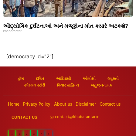
ઔદ્યોગિક દુર્ઘટનાઓ અને મજૂરોના મોત ક્યારે અટકશે?
khabarantar
[democracy id="2"]
હોમ
દલિત
આદિવાસી
ઓબીસી
લઘુમતી
સ્પેશ્યલ સ્ટોરી
વિચાર સાહિત્ય
બહુજનનાયક
Home
Privacy Policy
About us
Disclaimer
Contact us
contact@khabarantar.in
CONTACT US
1
1
2
3
7
4