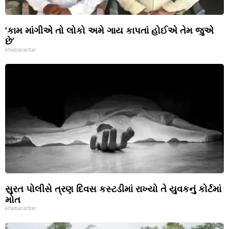
‘કામ માંગીએ તો લોકો અમે ગાય કાપતાં હોઈએ તેમ જુએ
છે’
khabarantar
સુરત પોલીસે ત્રણ દિવસ કસ્ટડીમાં રાખ્યો તે યુવકનું કોર્ટમાં
મોત
khabarantar