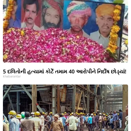
5 દલિતોની હત્યામાં કોર્ટે તમામ 40 આરોપીને નિર્દોષ છોડ્યાં!
khabarantar