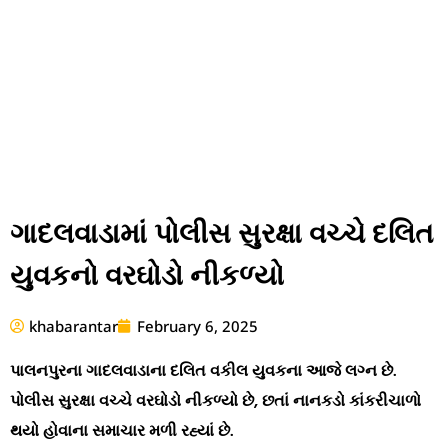
ગાદલવાડામાં પોલીસ સુરક્ષા વચ્ચે દલિત
યુવકનો વરઘોડો નીકળ્યો
khabarantar
February 6, 2025
પાલનપુરના ગાદલવાડાના દલિત વકીલ યુવકના આજે લગ્ન છે.
પોલીસ સુરક્ષા વચ્ચે વરઘોડો નીકળ્યો છે, છતાં નાનકડો કાંકરીચાળો
થયો હોવાના સમાચાર મળી રહ્યાં છે.