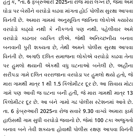
હતું કે, “તા. 6 ફેબ્રુઆરી 2025ના રોજ મારા લગ્ન છે, જેમા અમે
ઘોડા પર બેસીને વરઘોડો કાઢવા માંગતા હોઈ પોલીસ સુરક્ષા આપવા
વિનંતી છે. અમારા ગામમાં અનુસૂચિત જાતિના લોકોએ ક્યારેય
વરઘોડો કાઢ્યો નથી કે નીકળતો પણ નથી. પહેલીવાર અમે
વરઘોડો કાઢનાર વ્યક્તિ છીએ. જેથી અનિચ્છનીય બનાવ
બનવાની પુરી શક્યતા છે, તેથી અમને પોલીસ સુરક્ષા આપવા
વિનંતી છે. અગાઉ દલિત સમાજના લોકોએ વરઘોડો કાઢવા તેના
પર હુમલો થયાની એકથી વધુ ઘટનાઓ બનેલી છે. અહીંના
સરીપડા ગામે દલિત વરરાજાના વરઘોડા પર હુમલો થયો હતો, જે
મારા ગામથી માત્ર 1 થી 1.5 કિલોમીટર દૂર છે. આ સિવાય મોટા
ગામે પણ આવી જ ઘટના બની હતી, જે મારા ગામથી માત્ર 13
કિલોમીટર દૂર છે. આ બંને ગામો ગઢ પોલીસ સ્ટેશનમાં આવે છે.
તા. 6 ફેબ્રુઆરી 2025ના રોજ સવારે 9.30 વાગ્યે અમારા ફાર્મ
હાઉસથી ગામ સુધી વરઘોડો જવાનો છે. જેમાં 100 ટકા અજુગતો
બનાવ બને તેવી શક્યતા હોવાથી પોલીસ રક્ષણ આપવા વિનંતી