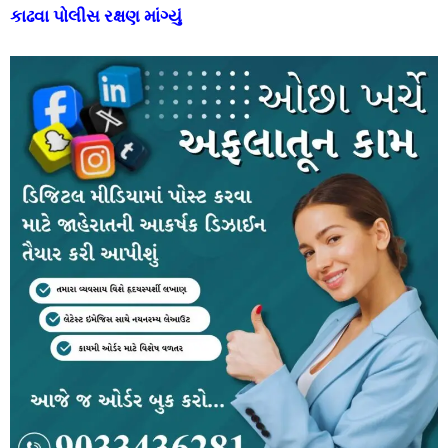
કાઢવા પોલીસ રક્ષણ માંગ્યું