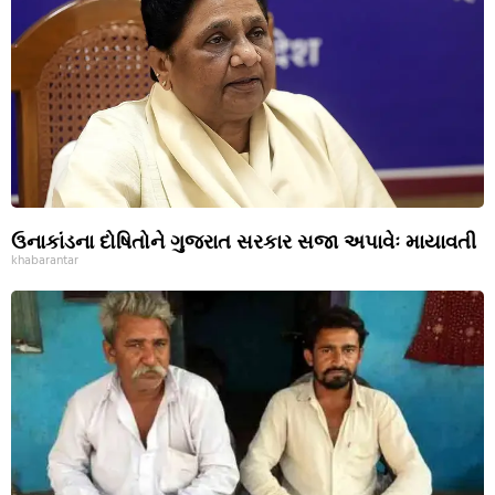
ઉનાકાંડના દોષિતોને ગુજરાત સરકાર સજા અપાવેઃ માયાવતી
khabarantar