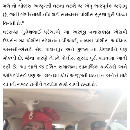
મળે તો ચોક્કસ અજુગતી ઘટના ઘટશે જ એવું ભારપૂર્વક જણાવું
છું, જેની ગંભીરતાથી નોંધ લઈ સમયસર પોલીસ સુરક્ષા પુરી પાડવા
વિનંતી છે.”
વરરાજા મુકેશભાઈ પરેચાએ આ અરજી બનાસકાંઠા એસપી
ઉપરાંત ગઢ પોલીસ સ્ટેશનના પીઆઈ, નાયબ પોલીસ અધીક્ષક
એસસી-એસટી સેલ પાલનપુર અને ગુજરાતના ડીજીપીને પણ
મોકલી છે. જેના કારણે તેમને પોલીસ સુરક્ષા પુરી પાડવામાં આવી
રહી છે. આ સાથે જ દલિત સમાજના સામાજિક કાર્યકરો અને
એક્ટિવિસ્ટો પણ આ લગ્નમાં કોઈ અજુગતી ઘટના ન બને તે માટે
ચાંપતી નજર રાખીને વરઘોડા સાથે ચાલી રહ્યાં છે.