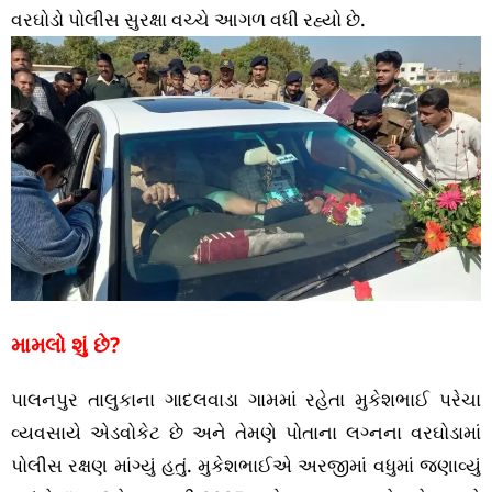
વરઘોડો પોલીસ સુરક્ષા વચ્ચે આગળ વધી રહ્યો છે.
મામલો શું છે?
પાલનપુર તાલુકાના ગાદલવાડા ગામમાં રહેતા મુકેશભાઈ પરેચા
વ્યવસાયે એડવોકેટ છે અને તેમણે પોતાના લગ્નના વરઘોડામાં
પોલીસ રક્ષણ માંગ્યું હતું. મુકેશભાઈએ અરજીમાં વધુમાં જણાવ્યું