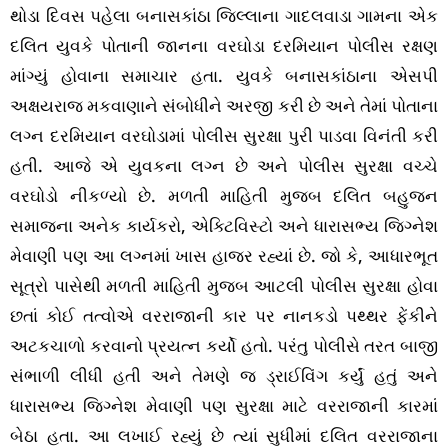
થોડા દિવસ પહેલા બનાસકાંઠા જિલ્લાના ગાદલવાડા ગામના એક
દલિત યુવકે પોતાની જાનના વરઘોડા દરમિયાન પોલીસ રક્ષણ
માંગ્યું હોવાના સમાચાર હતા. યુવકે બનાસકાંઠાના એસપી
અક્ષયરાજ મકવાણાને સંબોધીને અરજી કરી છે અને તેમાં પોતાના
લગ્ન દરમિયાન વરઘોડામાં પોલીસ સુરક્ષા પુરી પાડવા વિનંતી કરી
હતી. આજે એ યુવકના લગ્ન છે અને પોલીસ સુરક્ષા વચ્ચે
વરઘોડો નીકળ્યો છે. મળતી માહિતી મુજબ દલિત બહુજન
સમાજના અનેક કાર્યકરો, એક્ટિવિસ્ટો અને ધારાસભ્ય જિગ્નેશ
મેવાણી પણ આ લગ્નમાં ખાસ હાજર રહ્યાં છે. જો કે, આધારભૂત
સૂત્રો પાસેથી મળતી માહિતી મુજબ આટલી પોલીસ સુરક્ષા હોવા
છતાં કોઈ તત્વોએ વરરાજાની કાર પર નાનકડો પથ્થર ફેંકીને
અટકચાળો કરવાનો પ્રયત્ન કર્યો હતો. પરંતુ પોલીસે તરત બાજી
સંભાળી લીધી હતી અને તેમણે જ ડ્રાઈવિંગ કર્યું હતું અને
ધારાસભ્ય જિગ્નેશ મેવાણી પણ સુરક્ષા માટે વરરાજાની કારમાં
બેઠા હતા. આ લખાઈ રહ્યું છે ત્યાં સુધીમાં દલિત વરરાજાના