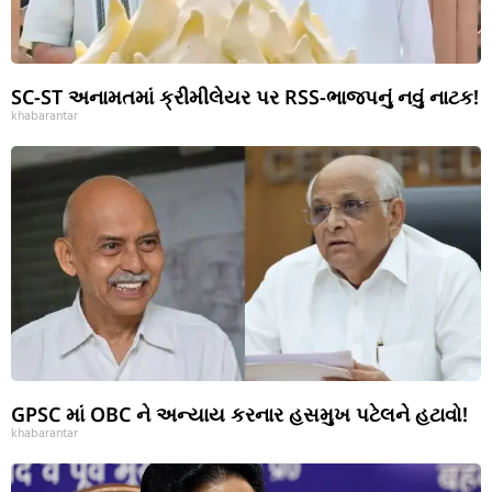
SC-ST અનામતમાં ક્રીમીલેયર પર RSS-ભાજપનું નવું નાટક!
khabarantar
GPSC માં OBC ને અન્યાય કરનાર હસમુખ પટેલને હટાવો!
khabarantar