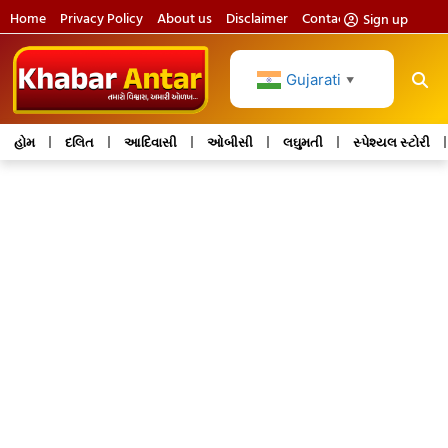
Home
Privacy Policy
About us
Disclaimer
Contact us
Sign up
Gujarati
▼
હોમ
દલિત
આદિવાસી
ઓબીસી
લઘુમતી
સ્પેશ્યલ સ્ટોરી