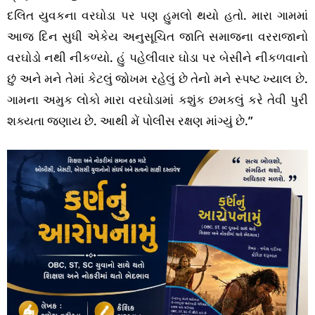
દલિત યુવકના વરઘોડા પર પણ હુમલો થયો હતો. મારા ગામમાં
આજ દિન સુધી એકેય અનુસૂચિત જાતિ સમાજના વરરાજાનો
વરઘોડો નથી નીકળ્યો. હું પહેલીવાર ઘોડા પર બેસીને નીકળવાનો
છું અને મને તેમાં કેટલું જોખમ રહેલું છે તેનો મને સ્પષ્ટ ખ્યાલ છે.
ગામના અમુક લોકો મારા વરઘોડામાં કશુંક છમકલું કરે તેવી પુરી
શક્યતા જણાય છે. આથી મેં પોલીસ રક્ષણ માંગ્યું છે.”