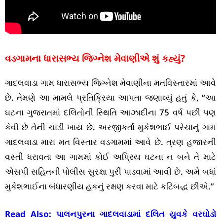
વડગામના ધારાસભ્ય જિગ્નેશ મેવાણીએ શું કહ્યું?
ગાદલવાડા ગામ ધારાસભ્ય જિગ્નેશ મેવાણીના મતવિસ્તારમાં આવે
છે. તેમણે આ મામલે પ્રતિક્રિયા આપતા જણાવ્યું હતું કે, “આ
ઘટના ગુજરાતમાં દલિતોની સ્થિતિ આઝાદીના 75 વર્ષ પછી પણ
કેવી છે તેની ચાડી ખાય છે. અરજીકર્તા મુકેશભાઈ પરેચાનું ગામ
ગાદલવાડા મારા મત વિસ્તાર વડગામમાં આવે છે. ત્રણ હજારની
વસ્તી ધરાવતા આ ગામમાં કોઈ અપ્રિય ઘટના ન બને તે માટે
એસપી સહિતની પોલીસ સુરક્ષા પુરી પાડવામાં આવી છે. અમે બધાં
મુકેશભાઈના બંધારણીય હકનું રક્ષણ કરવા માટે કટિબદ્ધ છીએ.”
Read Also:
પાલનપુરના ગાદલવાડામાં દલિત યુવકે વરઘોડો