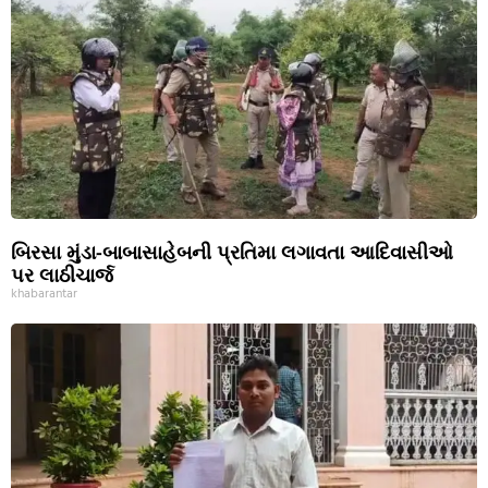
બિરસા મુંડા-બાબાસાહેબની પ્રતિમા લગાવતા આદિવાસીઓ
પર લાઠીચાર્જ
khabarantar