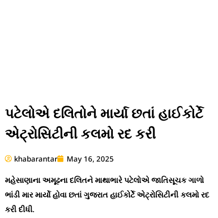
પટેલોએ દલિતોને માર્યા છતાં હાઈકોર્ટે
એટ્રોસિટીની કલમો રદ કરી
khabarantar
May 16, 2025
મહેસાણાના અમૂઢના દલિતને માથાભારે પટેલોએ જાતિસૂચક ગાળો
ભાંડી માર માર્યો હોવા છતાં ગુજરાત હાઈકોર્ટે એટ્રોસિટીની કલમો રદ
કરી દીધી.