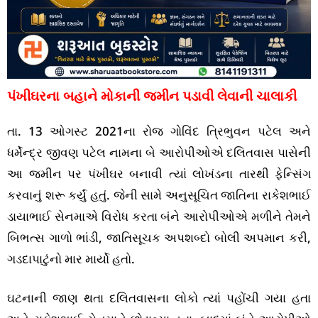
પંખીઘરના બહાને મોકાની જમીન પડાવી લેવાની ચાલાકી
તા. 13 ઓગસ્ટ 2021ના રોજ ગોવિંદ ત્રિભુવન પટેલ અને
ધર્મેન્દ્ર જીવણ પટેલ નામના બે આરોપીઓએ દલિતવાસ પાસેની
આ જમીન પર પંખીઘર બનાવી ત્યાં લોખંડના તારથી ફેન્સિંગ
કરવાનું શરૂ કર્યું હતું. જેની સામે અનુસૂચિત જાતિના રાકેશભાઈ
ડાયાભાઈ સેનમાએ વિરોધ કરતા બંને આરોપીઓએ મળીને તેમને
બિભત્સ ગાળો ભાંડી, જાતિસૂચક અપશબ્દો બોલી અપમાન કરી,
ગડદાપાટુંનો માર માર્યો હતો.
ઘટનાની જાણ થતા દલિતવાસના લોકો ત્યાં પહોંચી ગયા હતા