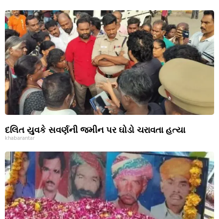
દલિત યુવકે સવર્ણની જમીન પર ઘોડો ચરાવતા હત્યા
khabarantar