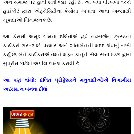
અને સમાજ પર હાવી થતી જઈ રહી છે. આ બધાં પરિબળો વચ્ચે
હાઈકોર્ટ દ્વારા એટ્રોસિટીના કેસોમાં અપાતા આવા અન્યાયી
ચૂકાદાઓ ચિંતાજનક છે.
આ કેસમાં અમૂઢ ગામના દલિતોએ હવે નવસર્જન ટ્રસ્ટના
કાર્યકરો ભરતભાઈ પરમાર અને શાંતાબેનની મદદ લેવાનું નક્કી
કર્યું છે. બંને કાર્યકરોએ તેમને મફત કાનૂની સેવા સત્તા મંડળ દ્વારા
સુપ્રીમ કોર્ટમાં અપીલ દાખલ કરાવી છે.
આ પણ વાંચો:
દલિત પ્રોફેસરને મનુવાદીઓએ વિભાગીય
અધ્યક્ષ ન બનવા દીધાં