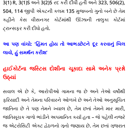
3(1) R, 3(1)S અને 3(2)5 રદ કરી દીધી હતી અને 323, 506(2),
504, 114 જીપી એક્ટની કલમ 135 મુજબનો ગુનો બને છે તેમ
કહીને કેસ વીસનગર કોર્ટમાંથી ઊંઝાની તાલુકા કોર્ટમાં
ટ્રાન્સફર કરી દીધો હતો.
આ પણ વાંચો:
‘હિંમત હોય તો આભડછેટને દૂર કરવાનું બિલ
લાવો, હું સમર્થન કરીશ’
હાઈકોર્ટના જસ્ટિસ દોશીના ચૂકાદા સામે અનેક પ્રશ્નો
ઉઠ્યાં
સવાલ એ છે કે, આરોપીઓ ગામના જ છે અને તેઓ વર્ષોથી
ફરિયાદી અને તેમના પરિવારને ઓળખે છે અને તેઓ અનુસૂચિત
જાતિના છે તે પણ તેમને ખ્યાલ છે, તેમ છતાં તેમને માર મારી,
જાતિસૂચક ગાળો ભાંડીને અપમાનિત કર્યા હતા – જે પહેલી નજરે
જ એટ્રોસિટી એક્ટ હેઠળનો ગુનો જણાય છે. તેમ છતાં ગુજરાત