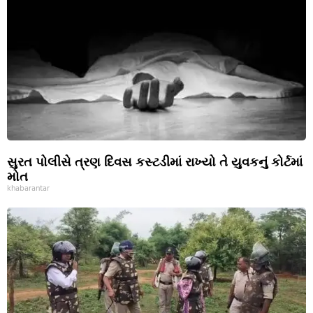
સુરત પોલીસે ત્રણ દિવસ કસ્ટડીમાં રાખ્યો તે યુવકનું કોર્ટમાં
મોત
khabarantar