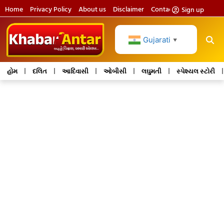
Home
Privacy Policy
About us
Disclaimer
Contact us
Sign up
Gujarati
▼
હોમ
દલિત
આદિવાસી
ઓબીસી
લઘુમતી
સ્પેશ્યલ સ્ટોરી