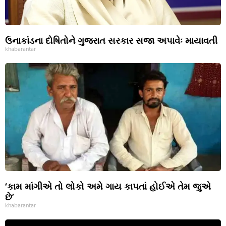
ઉનાકાંડના દોષિતોને ગુજરાત સરકાર સજા અપાવેઃ માયાવતી
khabarantar
‘કામ માંગીએ તો લોકો અમે ગાય કાપતાં હોઈએ તેમ જુએ
છે’
khabarantar