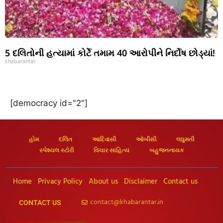
5 દલિતોની હત્યામાં કોર્ટે તમામ 40 આરોપીને નિર્દોષ છોડ્યાં!
khabarantar
[democracy id="2"]
હોમ
દલિત
આદિવાસી
ઓબીસી
લઘુમતી
સ્પેશ્યલ સ્ટોરી
વિચાર સાહિત્ય
બહુજનનાયક
Home
Privacy Policy
About us
Disclaimer
Contact us
contact@khabarantar.in
CONTACT US