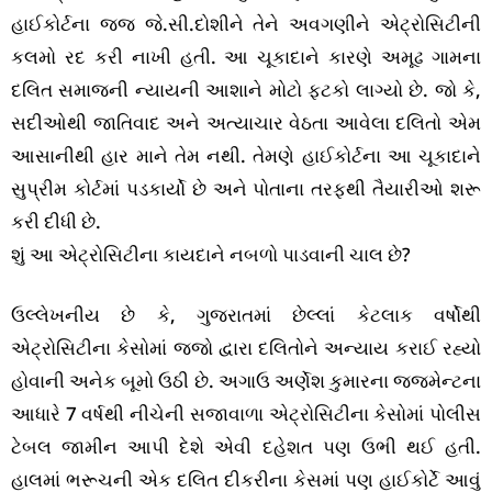
હાઈકોર્ટના જજ જે.સી.દોશીને તેને અવગણીને એટ્રોસિટીની
કલમો રદ કરી નાખી હતી. આ ચૂકાદાને કારણે અમૂઢ ગામના
દલિત સમાજની ન્યાયની આશાને મોટો ફટકો લાગ્યો છે. જો કે,
સદીઓથી જાતિવાદ અને અત્યાચાર વેઠતા આવેલા દલિતો એમ
આસાનીથી હાર માને તેમ નથી. તેમણે હાઈકોર્ટના આ ચૂકાદાને
સુપ્રીમ કોર્ટમાં પડકાર્યો છે અને પોતાના તરફથી તૈયારીઓ શરૂ
કરી દીધી છે.
શું આ એટ્રોસિટીના કાયદાને નબળો પાડવાની ચાલ છે?
ઉલ્લેખનીય છે કે, ગુજરાતમાં છેલ્લાં કેટલાક વર્ષોથી
એટ્રોસિટીના કેસોમાં જજો દ્વારા દલિતોને અન્યાય કરાઈ રહ્યો
હોવાની અનેક બૂમો ઉઠી છે. અગાઉ અર્ણેશ કુમારના જજમેન્ટના
આધારે 7 વર્ષથી નીચેની સજાવાળા એટ્રોસિટીના કેસોમાં પોલીસ
ટેબલ જામીન આપી દેશે એવી દહેશત પણ ઉભી થઈ હતી.
હાલમાં ભરૂચની એક દલિત દીકરીના કેસમાં પણ હાઈકોર્ટે આવું