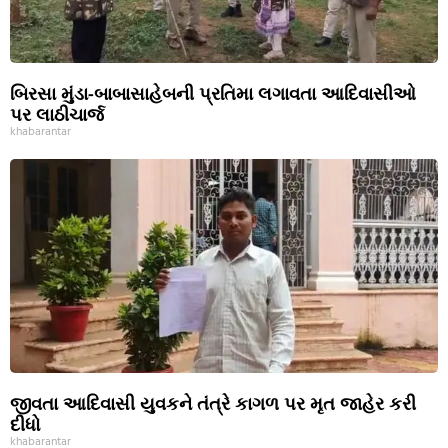
બિરસા મુંડા-બાબાસાહેબની પ્રતિમા લગાવતા આદિવાસીઓ
પર લાઠીચાર્જ
khabarantar
જીવતા આદિવાસી યુવકને તંત્રે કાગળ પર મૃત જાહેર કરી
દીધો
khabarantar