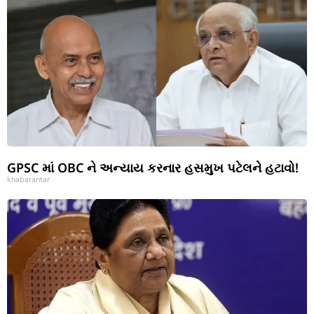
GPSC માં OBC ને અન્યાય કરનાર હસમુખ પટેલને હટાવો!
khabarantar