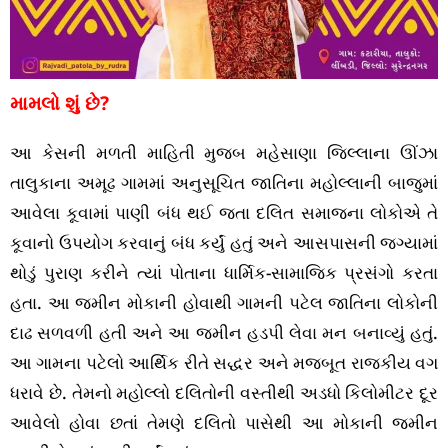
મામલો શું છે?
આ કેસની મળતી માહિતી મુજબ મહેસાણા જિલ્લાના ઊંઝા
તાલુકાના અમૂઢ ગામમાં અનુસૂચિત જાતિના મહોલ્લાની બાજુમાં
આવેલા કૂવામાં પાણી બંધ થઈ જતા દલિત સમાજના લોકોએ તે
કૂવાનો ઉપયોગ કરવાનું બંધ કર્યું હતું અને આસપાસની જગ્યામાં
થોડું પુરાણ કરીને ત્યાં પોતાના ધાર્મિક-સામાજિક પ્રસંગો કરતા
હતા. આ જમીન મોકાની હોવાથી ગામની પટેલ જાતિના લોકોની
દાઢ સળવળી હતી અને આ જમીન હડપી લેવા મન બનાવ્યું હતું.
આ ગામના પટેલો આર્થિક રીતે સદ્ધર અને મજબૂત રાજકીય વગ
ધરાવે છે. તેમનો મહોલ્લો દલિતોની વસ્તીથી અડધો કિલોમીટર દૂર
આવેલો હોવા છતાં તેમણે દલિતો પાસેથી આ મોકાની જમીન