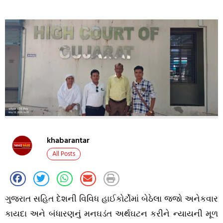
khabarantar
All Posts
ગુજરાત સહિત દેશની વિવિધ હાઈકોર્ટોમાં બેઠેલા જજો અનેકવાર
કાયદા અને બંધારણનું મનઘડંત અર્થઘટન કરીને ન્યાયની મૂળ