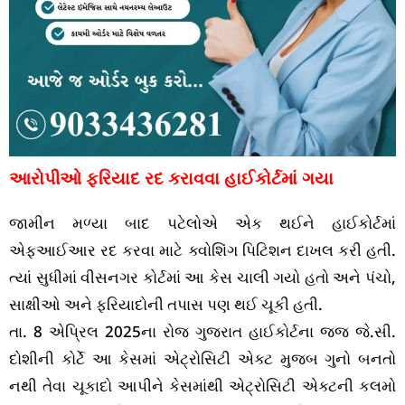
આરોપીઓ ફરિયાદ રદ કરાવવા હાઈકોર્ટમાં ગયા
જામીન મળ્યા બાદ પટેલોએ એક થઈને હાઈકોર્ટમાં
એફઆઈઆર રદ કરવા માટે ક્વોશિંગ પિટિશન દાખલ કરી હતી.
ત્યાં સુધીમાં વીસનગર કોર્ટમાં આ કેસ ચાલી ગયો હતો અને પંચો,
સાક્ષીઓ અને ફરિયાદોની તપાસ પણ થઈ ચૂકી હતી.
તા. 8 એપ્રિલ 2025ના રોજ ગુજરાત હાઈકોર્ટના જજ જે.સી.
દોશીની કોર્ટે આ કેસમાં એટ્રોસિટી એક્ટ મુજબ ગુનો બનતો
નથી તેવા ચૂકાદો આપીને કેસમાંથી એટ્રોસિટી એક્ટની કલમો