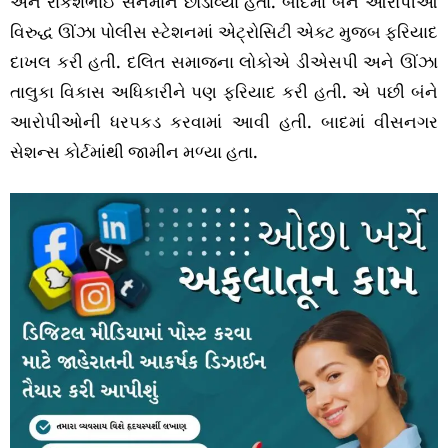
અને રાકેશભાઈ સેનમાને છોડાવ્યા હતા. બાદમાં બંને આરોપીઓ
વિરુદ્ધ ઊંઝા પોલીસ સ્ટેશનમાં એટ્રોસિટી એક્ટ મુજબ ફરિયાદ
દાખલ કરી હતી. દલિત સમાજના લોકોએ ડીએસપી અને ઊંઝા
તાલુકા વિકાસ અધિકારીને પણ ફરિયાદ કરી હતી. એ પછી બંને
આરોપીઓની ધરપકડ કરવામાં આવી હતી. બાદમાં વીસનગર
સેશન્સ કોર્ટમાંથી જામીન મળ્યા હતા.