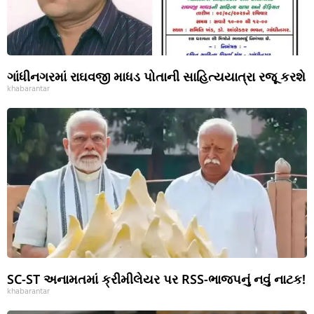
ગાંધીનગરમાં રાઘવજી માધડ પોતાની સાહિત્યયાત્રા રજૂ કરશે
khabarantar
SC-ST અનામતમાં ક્રીમીલેયર પર RSS-ભાજપનું નવું નાટક!
khabarantar