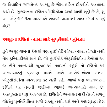
જ વિવાદિત જજમેન્ટ આપ્યું છે જેમાં દલિત દીકરીને અન્યાય
થયો છે. ગુજરાતના દલિત બૌદ્ધિકોમાં ચર્ચા ચાલી રહી છે કે, શું
આ એટ્રોસિટીના કાયદાને નબળો પાડવાની ચાલ છે કે બીજું
કંઈ?
અમૂઢના દલિતો ન્યાય માટે સુપ્રીમમાં પહોંચ્યા
હવે અમૂઢ ગામના કેસમાં પણ હાઈકોર્ટે યોગ્ય ન્યાય તોળ્યો નથી
તેમ ફરિયાદીઓ માને છે. જો હાઈકોર્ટ એટ્રોસિટીના કેસોમાં આ
જ રીતે અન્યાયી ચૂકાદાઓ આપતી રહેશે તો દલિતો પર
અત્યાચારનું પ્રમાણ વધશે અને આરોપીઓના મનમાં
એટ્રોસિટીના કાયદાનો ડર નહીં રહે. આજે પણ ભારતભરમાં
દલિતો પર તેમની જાતિના આધારે અત્યાચારો થાય છે,
અસ્પૃશ્યતા પણ અકબંધ છે, દલિતોને અનામત થકી તેમને મળવું
જોઈતું પ્રતિનિધિત્વ મળી શક્યું નથી. ધર્મ અને અંધશ્રદ્ધા દેશ