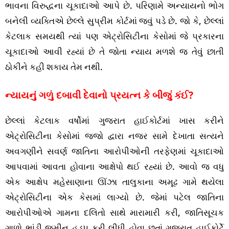
ભાવના વિરુદ્ધના ચૂકાદાઓ આપે છે. પરિણામે અન્યાયનો ભોગ
બનેલી વ્યક્તિએ છેલ્લે સુપ્રીમ કોર્ટમાં જવું પડે છે. જો કે, છેલ્લાં
કેટલાક સમયથી ત્યાં પણ એટ્રોસિટીના કેસોમાં જે પ્રકારના
ચૂકાદાઓ આવી રહ્યાં છે તે જોતા ન્યાય મળશે જ તેવું છાતી
ઠોકીને કહી શકાય તેમ નથી.
ન્યાયનું ગળું દબાવી દેવાનો પ્રયત્ન કે બીજું કંઈ?
છેલ્લાં કેટલાક વર્ષોમાં ગુજરાત હાઈકોર્ટમાં ખાસ કરીને
એટ્રોસિટીના કેસોમાં જજો દ્વારા નજર સામે દેખાતા સત્યને
અવગણીને સવર્ણ જાતિના આરોપીઓની તરફેણમાં ચૂકાદાઓ
આપવામાં આવતા હોવાના આક્ષેપો થઈ રહ્યાં છે. આવો જ વધુ
એક આક્ષેપ મહેસાણાના ઊંઝા તાલુકાના અમૂઢ ગામે થયેલા
એટ્રોસિટીના એક કેસમાં લાગ્યો છે. જેમાં પટેલ જાતિના
આરોપીઓએ ગામના દલિતો સાથે મારામારી કરી, જાતિસૂચક
ગાળો ભાંડી જમીન હડપ કરી લીધી હોવા છતાં ગુજરાત હાઈકોર્ટે