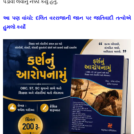
પડાવી લેવાનું નક્કી કર્યું હતું.
આ પણ વાંચો:
દલિત વરરાજાની જાન પર જાતિવાદી તત્વોએ
હુમલો કર્યો