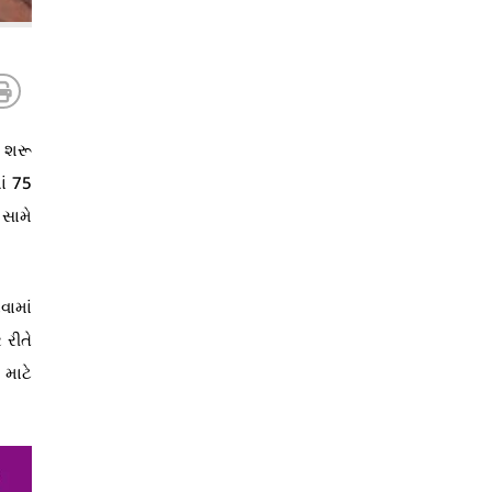
ડ શરૂ
ાં 75
 સામે
વામાં
 રીતે
માટે