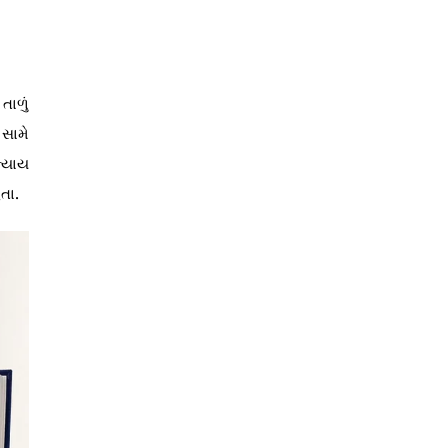
તાળું
સામે
ન્યાય
તા.