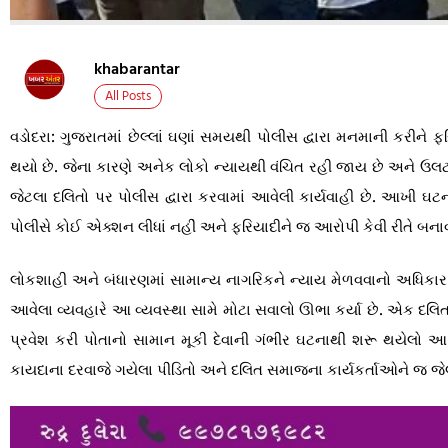
khabarantar
All Posts
વડોદરા: ગુજરાતમાં છેલ્લાં ઘણાં સમયથી પોલીસ દ્વારા મનમાની કરીને 
થયો છે. જેના કારણે અનેક લોકો ન્યાયથી વંચિત રહી જાય છે અને ઉલટાન
જેટલા દલિતો પર પોલીસ દ્વારા કરવામાં આવેલી કાર્યવાહી છે. આખી ઘટન
પોલીસે કોઈ એક્શન લીધાં નહીં અને ફરિયાદીને જ આરોપી કેવી રીતે બનાવ
લોકશાહી અને બંધારણમાં સામાન્ય નાગરિકને ન્યાય મેળવવાનો અધિકાર છે
આવેલા વ્યવહારે આ વ્યવસ્થા સામે મોટા સવાલો ઊભા કર્યા છે. એક દલિત પર
પ્રવેશ કરી પોતાનો સામાન મૂકી દેવાની ગંભીર ઘટનાથી શરૂ થયેલો આ
કાયદાના દરવાજે ગયેલા પીડિતો અને દલિત સમાજના કાર્યકર્તાઓને જ જેલ