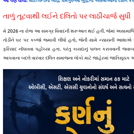
આ પણ વાંચોઃ
થાઈલેન્ડના બૌદ્ધ ધર્મગુરુઓ બુદ્ધના અસ્થિઓના દર્શન ક
તાળું તૂટવાથી લઈને દલિતો પર લાઠીચાર્જ સુધી
મે 2026 ના રોજ આ સમગ્ર વિવાદની શરૂઆત થઈ હતી. જેમાં અસામાજિક ત
તોડીને ઘર પર કબ્જો જમાવી લીધો હતો, જેની સામે ન્યાયની આશાએ
ફરિયાદ નોંધાવવા પહોંચ્યા હતા. પરંતુ કાયદાનું પાલન કરાવવાની જવાબ
આપવાના બદલે વારંવાર દલિત સમાજના લોકો માટે જાહેરમાં જાતિસૂચક અ