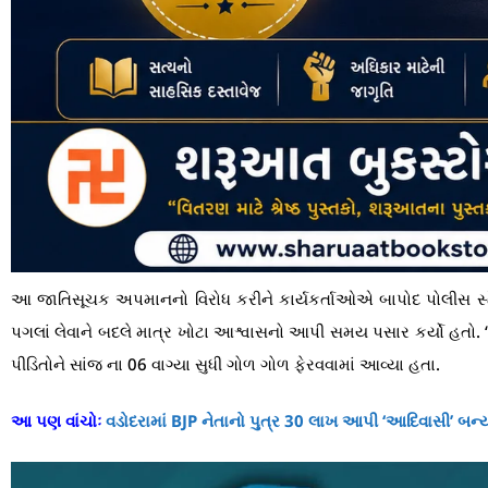
આ જાતિસૂચક અપમાનનો વિરોધ કરીને કાર્યકર્તાઓએ બાપોદ પોલીસ સ્ટે
પગલાં લેવાને બદલે માત્ર ખોટા આશ્વાસનો આપી સમય પસાર કર્યો હતો
પીડિતોને સાંજ ના 06 વાગ્યા સુધી ગોળ ગોળ ફેરવવામાં આવ્યા હતા.
આ પણ વાંચોઃ
વડોદરામાં BJP નેતાનો પુત્ર 30 લાખ આપી ‘આદિવાસી’ બન્