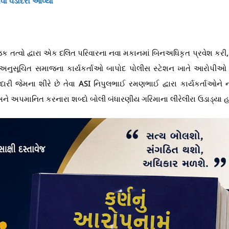
રવા વડોદરા આવ્યા
ત્વો દ્વારા એક દલિત પરિવારના નવા મકાનમાં બિનઅધિકૃત પ્રવેશ કરી, 
 અનુસૂચિત સમાજના કાર્યકર્તાઓ બાપોદ પોલીસ સ્ટેશન ખાતે આરોપીઓ 
દારી જેમના શીરે છે તેવા ASI નિપુલભાઈ રમણભાઈ દ્વારા કાર્યકર્તાઓને 
ને અપમાનિત કરનારા શબ્દો બોલી બંધારણીય ગરિમાના લીરેલીરા ઉડાડ્યા હ