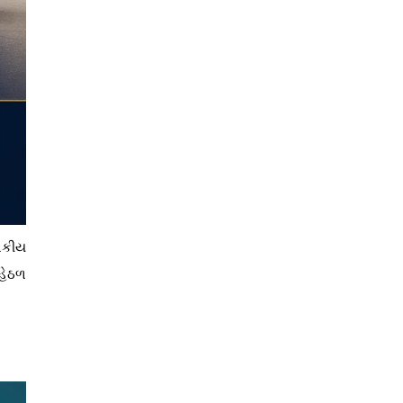
ાકીય
હેઠળ