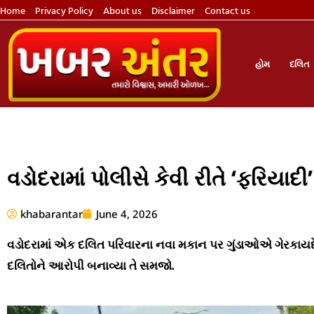
Home
Privacy Policy
About us
Disclaimer
Contact us
હોમ
દલિત
વડોદરામાં પોલીસે કેવી રીતે ‘ફરિયાદ
khabarantar
June 4, 2026
વડોદરામાં એક દલિત પરિવારના નવા મકાન પર ગુંડાઓએ ગેરકાયદે કબ
દલિતોને આરોપી બનાવ્યા તે સમજો.