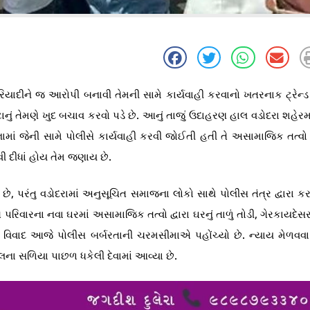
ફરિયાદીને જ આરોપી બનાવી તેમની સામે કાર્યવાહી કરવાનો ખતરનાક ટ્રેન્
ું તેમણે ખુદ બચાવ કરવો પડે છે. આનું તાજું ઉદાહરણ હાલ વડોદરા શહેરમ
ામાં જેની સામે પોલીસે કાર્યવાહી કરવી જોઈતી હતી તે અસામાજિક તત્વો
ી દીધાં હોય તેમ જણાય છે.
, પરંતુ વડોદરામાં અનુસૂચિત સમાજના લોકો સાથે પોલીસ તંત્ર દ્વારા કર
િવારના નવા ઘરમાં અસામાજિક તત્વો દ્વારા ઘરનું તાળું તોડી, ગેરકાયદેસર
 વિવાદ આજે પોલીસ બર્બરતાની ચરમસીમાએ પહોંચ્યો છે. ન્યાય મેળવવા 
ના સળિયા પાછળ ધકેલી દેવામાં આવ્યા છે.