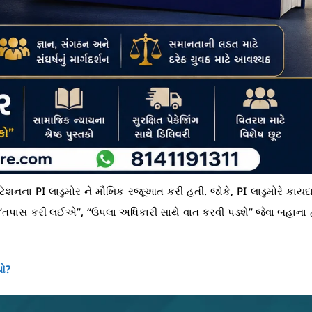
શનના PI લાડુમોર ને મૌખિક રજૂઆત કરી હતી. જોકે, PI લાડુમોરે કાયદ
. “તપાસ કરી લઈએ”, “ઉપલા અધિકારી સાથે વાત કરવી પડશે” જેવા બહાના 
યો?