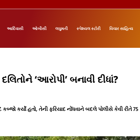
આદિવાસી
ઓબીસી
લઘુમતી
સ્પેશ્યલ સ્ટોરી
વિચાર સાહિત્ય
ી’ દલિતોને ‘આરોપી’ બનાવી દીધાં?
્જો કર્યો હતો, તેની ફરિયાદ નોંધવાને બદલે પોલીસે કેવી રીતે 75