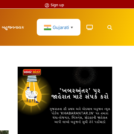
Sign up
Gujarati
બહુજનનાયક
▼