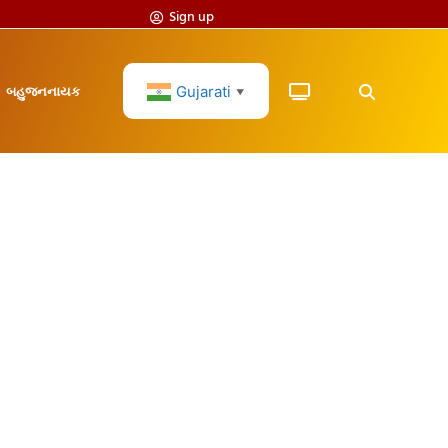
Sign up
Gujarati
બહુજનનાયક
▼