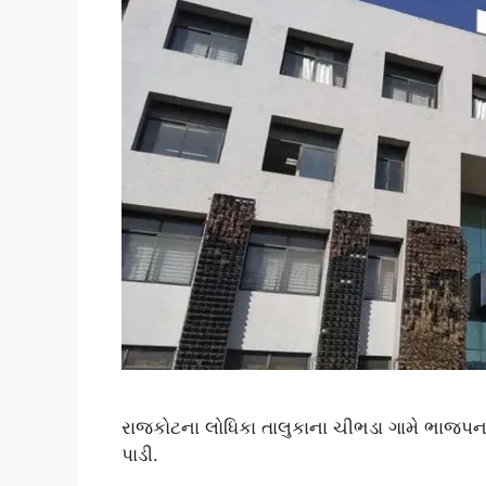
રાજકોટના લોધિકા તાલુકાના ચીભડા ગામે ભાજપના
પાડી.