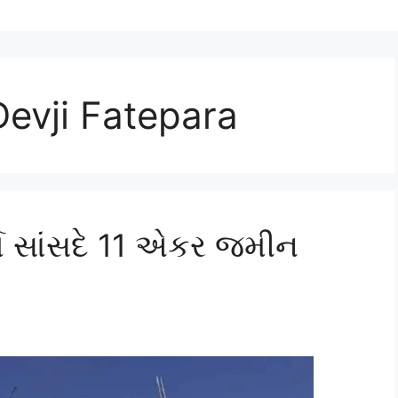
evji Fatepara
્વ સાંસદે 11 એકર જમીન