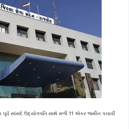
 પૂર્વ સાંસદે ઉદ્યોગપતિ સાથે મળી 11 એકર જમીન પચાવી