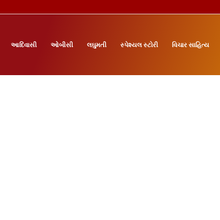
આદિવાસી
ઓબીસી
લઘુમતી
સ્પેશ્યલ સ્ટોરી
વિચાર સાહિત્ય