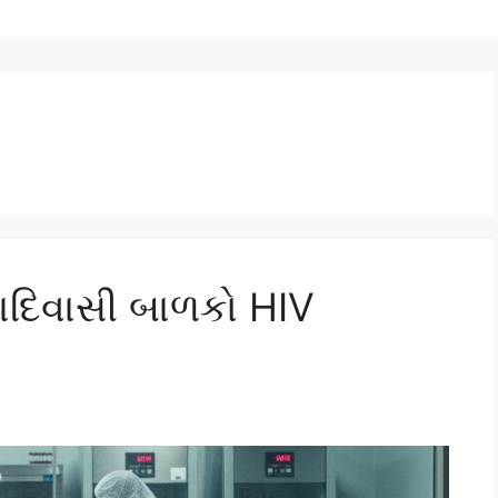
આદિવાસી બાળકો HIV