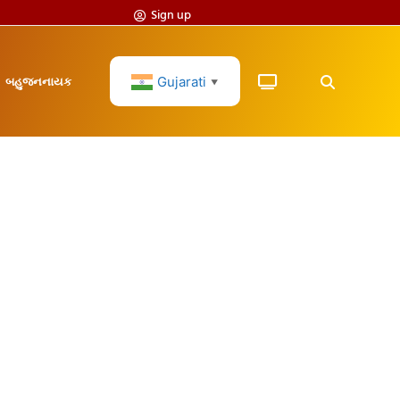
Sign up
Gujarati
બહુજનનાયક
▼