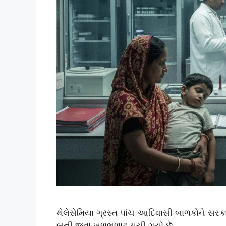
થેલેસેમિયા ગ્રસ્ત પાંચ આદિવાસી બાળકોને સરકા
બની જતા ખળભળાટ મચી ગયો છે.