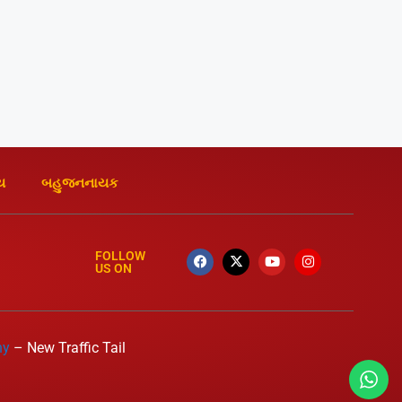
ય
બહુજનનાયક
FOLLOW
US ON
ny
– New Traffic Tail