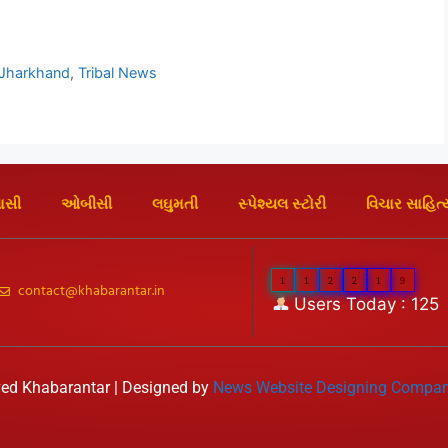
Jharkhand
,
Tribal News
ાસી
ઓબીસી
લઘુમતી
સ્પેશ્યલ સ્ટોરી
વિચાર સાહિત્
1
1
2
2
1
9
contact@khabarantar.in
Users Today : 125
ed Khabarantar | Designed by
News Website Designing Compa