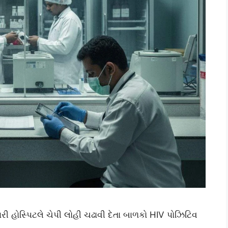
રી હોસ્પિટલે ચેપી લોહી ચઢાવી દેતા બાળકો HIV પોઝિટિવ