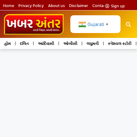
Home
Privacy Policy
About us
Disclaimer
Contact us
Sign up
Gujarati
▼
હોમ
દલિત
આદિવાસી
ઓબીસી
લઘુમતી
સ્પેશ્યલ સ્ટોરી