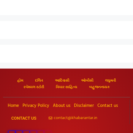
હોમ
દલિત
આદિવાસી
ઓબીસી
લઘુમતી
સ્પેશ્યલ સ્ટોરી
વિચાર સાહિત્ય
બહુજનનાયક
Home
Privacy Policy
About us
Disclaimer
Contact us
contact@khabarantar.in
CONTACT US