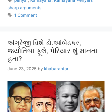
periyar
,
Ramayana
,
Ramayana Periyars
sharp arguments
1 Comment
અંગ્રેજી વિશે ડો.આંબેડકર,
જ્યોતિબા ફૂલે, પેરિયાર શું માનતા
હતા?
June 23, 2025
by
khabarantar