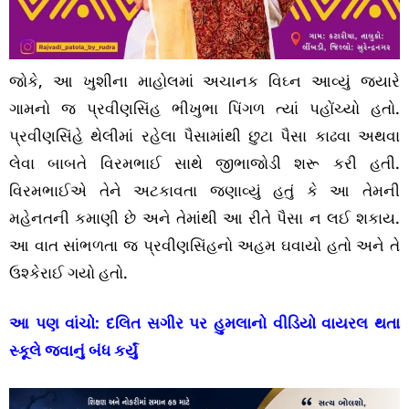
જોકે, આ ખુશીના માહોલમાં અચાનક વિઘ્ન આવ્યું જ્યારે
ગામનો જ પ્રવીણસિંહ ભીખુભા પિંગળ ત્યાં પહોંચ્યો હતો.
પ્રવીણસિંહે થેલીમાં રહેલા પૈસામાંથી છુટા પૈસા કાઢવા અથવા
લેવા બાબતે વિરમભાઈ સાથે જીભાજોડી શરૂ કરી હતી.
વિરમભાઈએ તેને અટકાવતા જણાવ્યું હતું કે આ તેમની
મહેનતની કમાણી છે અને તેમાંથી આ રીતે પૈસા ન લઈ શકાય.
આ વાત સાંભળતા જ પ્રવીણસિંહનો અહમ ઘવાયો હતો અને તે
ઉશ્કેરાઈ ગયો હતો.
આ પણ વાંચો:
દલિત સગીર પર હુમલાનો વીડિયો વાયરલ થતા
સ્કૂલે જવાનું બંધ કર્યું