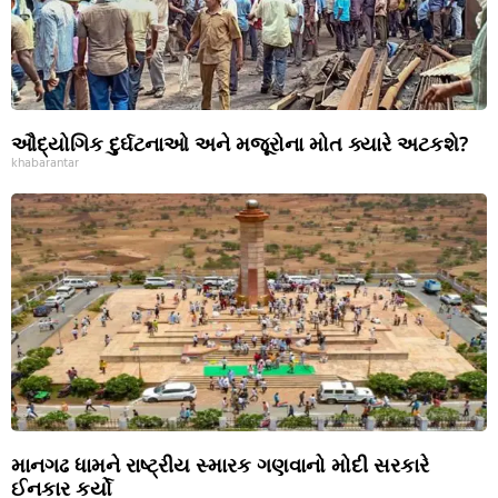
ઔદ્યોગિક દુર્ઘટનાઓ અને મજૂરોના મોત ક્યારે અટકશે?
khabarantar
માનગઢ ધામને રાષ્ટ્રીય સ્મારક ગણવાનો મોદી સરકારે
ઈનકાર કર્યો