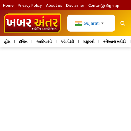
Home
Privacy Policy
About us
Disclaimer
Contact us
Sign up
Gujarati
▼
હોમ
દલિત
આદિવાસી
ઓબીસી
લઘુમતી
સ્પેશ્યલ સ્ટોરી