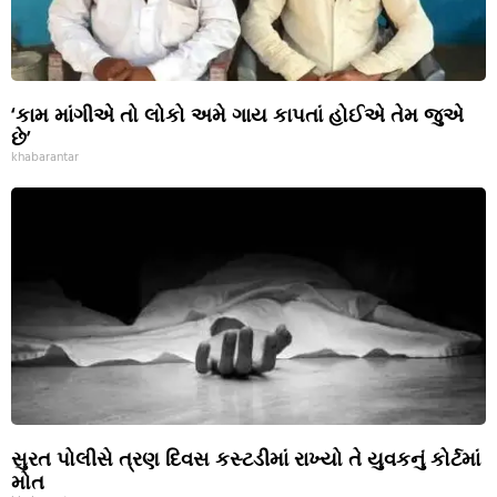
‘કામ માંગીએ તો લોકો અમે ગાય કાપતાં હોઈએ તેમ જુએ
છે’
khabarantar
સુરત પોલીસે ત્રણ દિવસ કસ્ટડીમાં રાખ્યો તે યુવકનું કોર્ટમાં
મોત