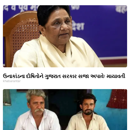
ઉનાકાંડના દોષિતોને ગુજરાત સરકાર સજા અપાવેઃ માયાવતી
khabarantar