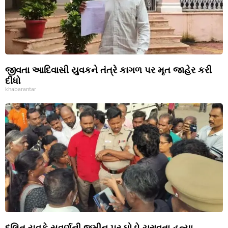
જીવતા આદિવાસી યુવકને તંત્રે કાગળ પર મૃત જાહેર કરી
દીધો
khabarantar
દલિત યુવકે સવર્ણની જમીન પર ઘોડો ચરાવતા હત્યા