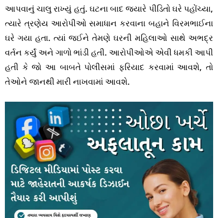
આપવાનું ચાલુ રાખ્યું હતું. ઘટના બાદ જ્યારે પીડિતો ઘરે પહોંચ્યા,
ત્યારે ત્રણેય આરોપીઓ સમાધાન કરવાના બહાને વિરમભાઈના
ઘરે ગયા હતા. ત્યાં જઈને તેમણે ઘરની મહિલાઓ સાથે અભદ્ર
વર્તન કર્યું અને ગાળો ભાંડી હતી. આરોપીઓએ એવી ધમકી આપી
હતી કે જો આ બાબતે પોલીસમાં ફરિયાદ કરવામાં આવશે, તો
તેઓને જાનથી મારી નાખવામાં આવશે.