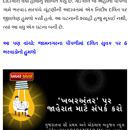
દાદાગીરી વધી હોવાનું સાબિત કર્યું છે. ગઈકાલે જ અહીંના પીપળી
ગામે ભરવાડ સરપંચે ચૂંટણીની અદાવતમાં એક નિર્દોષ દલિત પર
જીવલેણ હુમલો કર્યો હતો. આ ઘટનાની શ્યાહી હજુ સૂકાઈ નથી,
ત્યાં આ વધુ એક ઘટના બની છે.
આ પણ વાંચો:
જામનગરના પીપળીમાં દલિત યુવક પર 6
ભરવાડોનો હુમલો