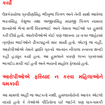
કર્યો
ઉશ્કેરાયેલા પ્રવીણસિંહ ભીખુભા પિંગળ અને તેની સાથે આવેલા
ભરતસિંહ કેશુભા તથા અજીતસિંહ મઘાજી પિંગળ નામના
શખ્સોએ ભેગા મળી વિરમભાઈ અને તેમના ભાઈઓ પર હુમલો
કરી દીધો હતો. આરોપીઓએ કોઈ પણ જાતના ડર વગર જાહેરમાં
ત્રણેય ભાઈઓને ઢીંકાપાટુનો માર માર્યો હતો. એટલું જ નહીં,
આરોપીઓએ તેમને જ્ઞાતિ પ્રત્યે અત્યંત નીચલા સ્તરના શબ્દો
કહી હડધૂત કર્યા હતા. આ હુમલાને કારણે લગ્ન પ્રસંગમાં
ભાગદોડ મચી ગઈ હતી અને ભયનો માહોલ ફેલાયો હતો.
આરોપીઓએ ફરિયાદ ન કરવા મહિલાઓને
ધમકાવી
આ મામલો અહીં જ અટકતો નથી. હુમલાખોરોનો આતંક એટલો
વધ્યો હતો કે તેઓએ પીડિતોના ઘરે જઈને પણ ધાક-ધમકી