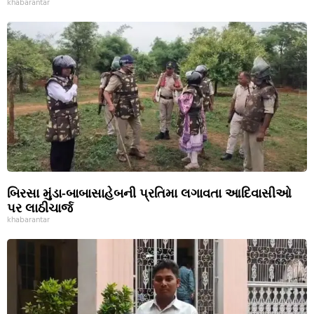
khabarantar
બિરસા મુંડા-બાબાસાહેબની પ્રતિમા લગાવતા આદિવાસીઓ
પર લાઠીચાર્જ
khabarantar