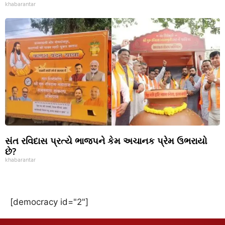
khabarantar
સંત રવિદાસ પ્રત્યે ભાજપને કેમ અચાનક પ્રેમ ઉભરાયો
છે?
khabarantar
[democracy id="2"]