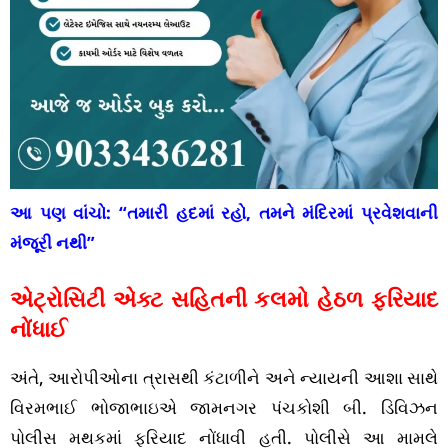
આ પણ વાંચો:
“તમારી હદમાં રહો, તમને મંદિરમાં પ્રવેશવાની
મંજૂરી નથી”
એટ્રોસિટી એક્ટ સહિતની કલમો હેઠળ ફરિયાદ
નોંધાઈ
અંતે, આરોપીઓના ત્રાસથી કંટાળીને અને ન્યાયની આશા સાથે
વિરમભાઈ ભોજાભાઇએ જામનગર પંચકોશી બી. ડિવિઝન
પોલીસ મથકમાં ફરિયાદ નોંધાવી હતી. પોલીસે આ મામલે