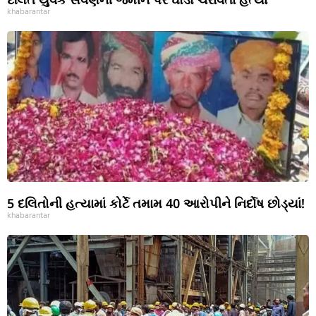
khabarantar
5 દલિતોની હત્યામાં કોર્ટે તમામ 40 આરોપીને નિર્દોષ છોડ્યાં!
khabarantar