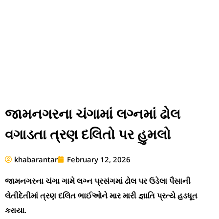
જામનગરના ચંગામાં લગ્નમાં ઢોલ
વગાડતા ત્રણ દલિતો પર હુમલો
khabarantar
February 12, 2026
જામનગરના ચંગા ગામે લગ્ન પ્રસંગમાં ઢોલ પર ઉડેલા પૈસાની
લેતીદેતીમાં ત્રણ દલિત ભાઈઓને માર મારી જ્ઞાતિ પ્રત્યે હડધૂત
કરાયા.