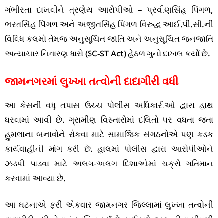
ગંભીરતા દાખવીને ત્રણેય આરોપીઓ – પ્રવીણસિંહ પિંગળ,
ભરતસિંહ પિંગળ અને અજીતસિંહ પિંગળ વિરુદ્ધ આઈ.પી.સી.ની
વિવિધ કલમો તેમજ અનુસૂચિત જાતિ અને અનુસૂચિત જનજાતિ
અત્યાચાર નિવારણ ધારો (SC-ST Act) હેઠળ ગુનો દાખલ કર્યો છે.
જામનગરમાં લુખ્ખા તત્વોની દાદાગીરી વધી
આ કેસની વધુ તપાસ ઉચ્ચ પોલીસ અધિકારીઓ દ્વારા હાથ
ધરવામાં આવી છે. ગ્રામીણ વિસ્તારોમાં દલિતો પર વધતા જતા
હુમલાના બનાવોને રોકવા માટે સામાજિક સંગઠનોએ પણ કડક
કાર્યવાહીની માંગ કરી છે. હાલમાં પોલીસ દ્વારા આરોપીઓને
ઝડપી પાડવા માટે અલગ-અલગ દિશાઓમાં ચક્રો ગતિમાન
કરવામાં આવ્યા છે.
આ ઘટનાએ ફરી એકવાર જામનગર જિલ્લામાં લુખ્ખા તત્વોની