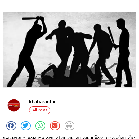
khabarantar
All Posts
જામનગર: જામનગરના ચંગા ગામમાં સામાજિક પ્રસંગોમાં ઢોલ