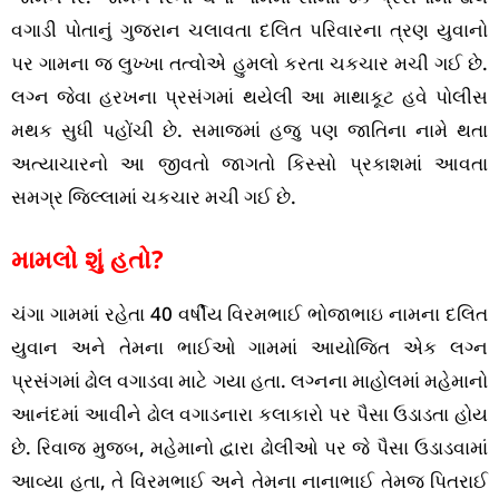
વગાડી પોતાનું ગુજરાન ચલાવતા દલિત પરિવારના ત્રણ યુવાનો
પર ગામના જ લુખ્ખા તત્વોએ હુમલો કરતા ચકચાર મચી ગઈ છે.
લગ્ન જેવા હરખના પ્રસંગમાં થયેલી આ માથાકૂટ હવે પોલીસ
મથક સુધી પહોંચી છે. સમાજમાં હજુ પણ જાતિના નામે થતા
અત્યાચારનો આ જીવતો જાગતો કિસ્સો પ્રકાશમાં આવતા
સમગ્ર જિલ્લામાં ચકચાર મચી ગઈ છે.
મામલો શું હતો?
ચંગા ગામમાં રહેતા 40 વર્ષીય વિરમભાઈ ભોજાભાઇ નામના દલિત
યુવાન અને તેમના ભાઈઓ ગામમાં આયોજિત એક લગ્ન
પ્રસંગમાં ઢોલ વગાડવા માટે ગયા હતા. લગ્નના માહોલમાં મહેમાનો
આનંદમાં આવીને ઢોલ વગાડનારા કલાકારો પર પૈસા ઉડાડતા હોય
છે. રિવાજ મુજબ, મહેમાનો દ્વારા ઢોલીઓ પર જે પૈસા ઉડાડવામાં
આવ્યા હતા, તે વિરમભાઈ અને તેમના નાનાભાઈ તેમજ પિતરાઈ