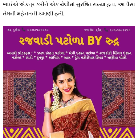
ભાઈએ એકત્ર કરીને એક થેલીમાં સુરક્ષિત રાખ્યા હતા. આ પૈસા
તેમની મહેનતની કમાણી હતી.