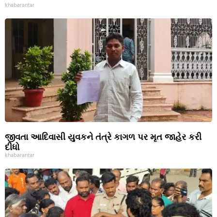
khabarantar
જીવતા આદિવાસી યુવકને તંત્રે કાગળ પર મૃત જાહેર કરી
દીધો
khabarantar