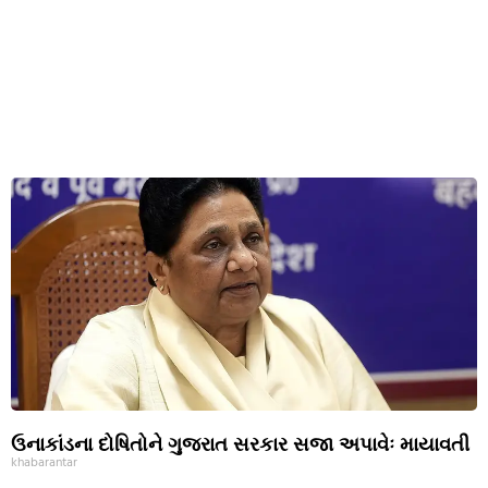
ઉનાકાંડના દોષિતોને ગુજરાત સરકાર સજા અપાવેઃ માયાવતી
khabarantar