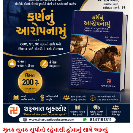
મૃતક યુવક યુપીનો રહેવાસી હોવાનું સામે આવ્યું