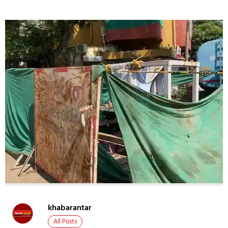
khabarantar
All Posts