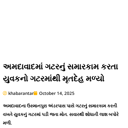
અમદાવાદમાં ગટરનું સમારકામ કરતા
યુવકનો ગટરમાંથી મૃતદેહ મળ્યો
khabarantar
October 14, 2025
અમદાવાદના ઉસ્માનપુરા અંડરપાસ પાસે ગટરનું સમારકામ કરતી
વખતે યુવકનું ગટરમાં પડી જતા મોત. સવારથી શોધાતી લાશ બપોરે
મળી.