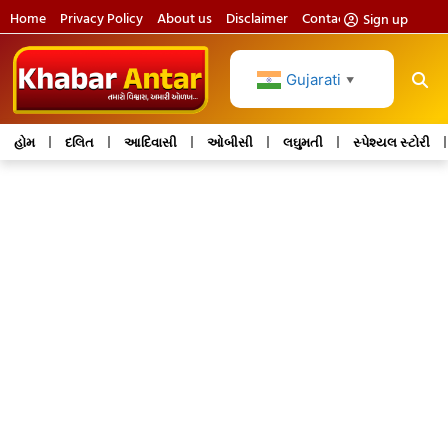
Home
Privacy Policy
About us
Disclaimer
Contact us
Sign up
Gujarati
▼
હોમ
દલિત
આદિવાસી
ઓબીસી
લઘુમતી
સ્પેશ્યલ સ્ટોરી