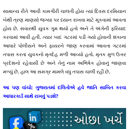
સામાન્ય રીતે આવી કામગીરી ચાલતી હોય ત્યાં દિવસ દરમિયાન
બેથી ત્રણ માણસો જગ્યા પર ધ્યાન રાખવા માટે મૂકવામાં આવતા
હોય છે. સવારથી યુવક ગુમ થયો હતો અને તે અંગેની ફરિયાદ
કરવામાં આવી હતી. ત્યાર બાદ ગટરમાં પડી ગયો હોવાની શંકાના
આધારે પોલીસને અને ફાયરને જાણ કરવામાં આવતા ગટરમાં
તપાસ કરતા યુવકનો મૃતદેહ મળી આવ્યો હતો. મૃતક મુળ ઉત્તર
પ્રદેશનો રહેવાસી છે અને તેનું નામ અભિષેક હોવાનું જાણવા
મળ્યું છે. હાલ આ સમગ્ર મામલે વધુ તપાસ ચાલી રહી છે.
આ પણ વાંચો:
ગુજરાતમાં દલિતોએ હવે જાતિ સાબિત કરવા
આધારકાર્ડ સાથે રાખવું પડશે?