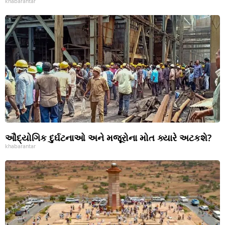
khabarantar
ઔદ્યોગિક દુર્ઘટનાઓ અને મજૂરોના મોત ક્યારે અટકશે?
khabarantar