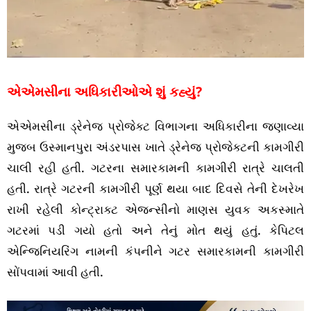
એએમસીના અધિકારીઓએ શું કહ્યું?
એએમસીના ડ્રેનેજ પ્રોજેક્ટ વિભાગના અધિકારીના જણાવ્યા
મુજબ ઉસ્માનપુરા અંડરપાસ ખાતે ડ્રેનેજ પ્રોજેક્ટની કામગીરી
ચાલી રહી હતી. ગટરના સમારકામની કામગીરી રાત્રે ચાલતી
હતી. રાત્રે ગટરની કામગીરી પૂર્ણ થયા બાદ દિવસે તેની દેખરેખ
રાખી રહેલી કોન્ટ્રાક્ટ એજન્સીનો માણસ યુવક અકસ્માતે
ગટરમાં પડી ગયો હતો અને તેનું મોત થયું હતું. કેપિટલ
એન્જિનિયરિંગ નામની કંપનીને ગટર સમારકામની કામગીરી
સોંપવામાં આવી હતી.