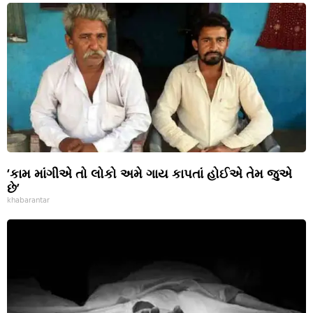
‘કામ માંગીએ તો લોકો અમે ગાય કાપતાં હોઈએ તેમ જુએ
છે’
khabarantar