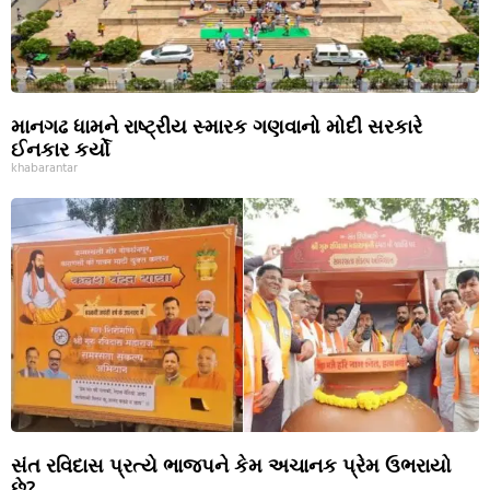
માનગઢ ધામને રાષ્ટ્રીય સ્મારક ગણવાનો મોદી સરકારે
ઈનકાર કર્યો
khabarantar
સંત રવિદાસ પ્રત્યે ભાજપને કેમ અચાનક પ્રેમ ઉભરાયો
છે?