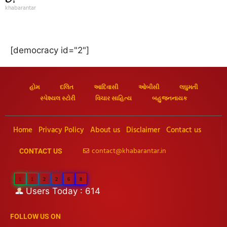
khabarantar
[democracy id="2"]
હોમ
દલિત
આદિવાસી
ઓબીસી
લઘુમતી
સ્પેશ્યલ સ્ટોરી
વિચાર સાહિત્ય
બહુજનનાયક
Home
Privacy Policy
About us
Disclaimer
Contact us
contact@khabarantar.in
CONTACT US
1
1
2
2
6
8
Users Today : 614
FOLLOW US ON