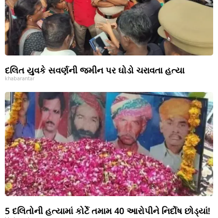
દલિત યુવકે સવર્ણની જમીન પર ઘોડો ચરાવતા હત્યા
khabarantar
5 દલિતોની હત્યામાં કોર્ટે તમામ 40 આરોપીને નિર્દોષ છોડ્યાં!