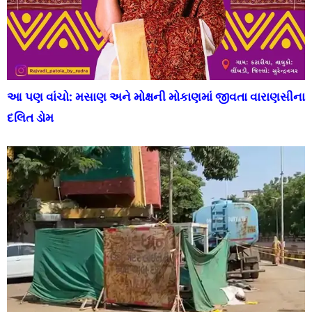
આ પણ વાંચો:
મસાણ અને મોક્ષની મોકાણમાં જીવતા વારાણસીના
દલિત ડોમ