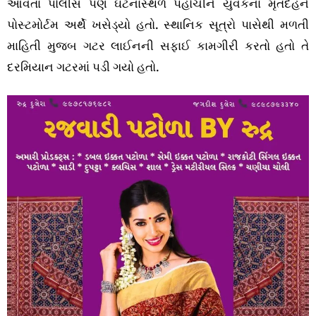
આવતા પોલીસ પણ ઘટનાસ્થળે પહોંચીને યુવકના મૃતદેહને
પોસ્ટમોર્ટમ અર્થે ખસેડ્યો હતો. સ્થાનિક સૂત્રો પાસેથી મળતી
માહિતી મુજબ ગટર લાઈનની સફાઈ કામગીરી કરતો હતો તે
દરમિયાન ગટરમાં પડી ગયો હતો.