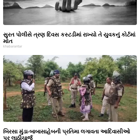
સુરત પોલીસે ત્રણ દિવસ કસ્ટડીમાં રાખ્યો તે યુવકનું કોર્ટમાં
મોત
khabarantar
બિરસા મુંડા-બાબાસાહેબની પ્રતિમા લગાવતા આદિવાસીઓ
પર લાઠીચાર્જ