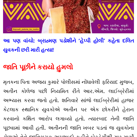
આ પણ વાંચો:
બ્રાહ્મણ પડોશીને ‘હેપ્પી હોલી’ કહેતા દલિત
યુવકની છરી મારી હત્યા!
જાતિ પૂછીને કરાયો હુમલો
મૃતકના પિતા અજય કુમારે પોલીસમાં નોંધાવેલી ફરિયાદ મુજબ,
અતીન કોલેજ પછી નિયમિત રીતે આર.એમ. લાઈબ્રેરીમાં
અભ્યાસ કરવા જતો હતો. શનિવારે સાંજે લાઈબ્રેરીમાં હાજર
કેટલાક સ્થાનિક યુવકોએ અતીન પર એક છોકરીને હેરાન
કરવાનો કથિત આરોપ લગાવ્યો હતો. ત્યારબાદ તેની જાતિ
પૂછવામાં આવી હતી. અતીનની જાતિ ખબર પડતાં જ યુવકોના
ટોળાએ તેને જાતિસૂચક અપશબ્દો કહીને બેરહેમીથી માર માર્યો