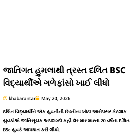
જાતિગત હુમલાથી ત્રસ્ત દલિત BSC
વિદ્યાર્થીએ ગળેફાંસો ખાઈ લીધો
khabarantar
May 20, 2026
દલિત વિદ્યાર્થીને એક યુવતીની છેડતીના ખોટા આરોપસર કેટલાક
યુવકોએ જાતિસૂચક અપશબ્દો કહી ઢોર માર મારતા 20 વર્ષના દલિત
BSc યુવકે આપઘાત કરી લીધો.