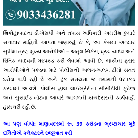
શિકોહાબાદના ડીએસપી અને તપાસ અધિકારી અમરીશ કુમારે
સત્તાવાર માહિતી આપતા જણાવ્યું છે કે, આ કેસમાં અત્યાર
સુધીમાં ત્રણ મુખ્ય આરોપીઓ – અતુલ સિકેરા, ધ્રુવ યાદવ અને
રિતિક યાદવની ધરપકડ કરી લેવામાં આવી છે. બાકીના ફરાર
આરોપીઓને પકડવા માટે પોલીસની અલગ-અલગ ટીમો સતત
દરોડા પાડી રહી છે અને ટૂંક સમયમાં જ તમામની ધરપકડ
કરવામાં આવશે. પોલીસ હાલ લાઈબ્રેરીના સીસીટીવી ફૂટેજ
અને સુસાઈડ નોટના આધારે આગળની કાયદેસરની કાર્યવાહી
હાથ ધરી રહી છે.
આ પણ વાંચો:
માણાવદરમાં રૂ. 39 કરોડના ભ્રષ્ટાચાર મુદ્દે
દલિતોએ કલેક્ટરને રજૂઆત કરી