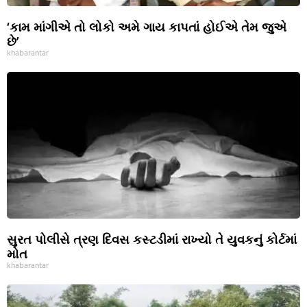
‘કામ માંગીએ તો લોકો અમે ગાય કાપતાં હોઈએ તેમ જુએ
છે’
khabarantar
સુરત પોલીસે ત્રણ દિવસ કસ્ટડીમાં રાખ્યો તે યુવકનું કોર્ટમાં
મોત
khabarantar