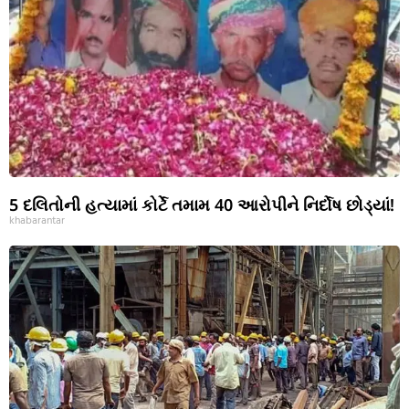
5 દલિતોની હત્યામાં કોર્ટે તમામ 40 આરોપીને નિર્દોષ છોડ્યાં!
khabarantar