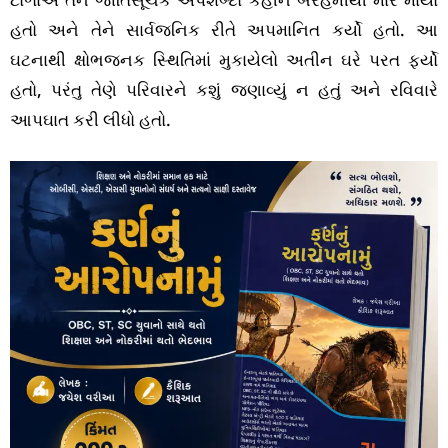
હતો અને તેને સાર્વજનિક રીતે અપમાનિત કર્યો હતો. આ
ઘટનાથી ક્ષોભજનક સ્થિતિમાં મુકાયેલો અતીન ઘરે પરત ફર્યો
હતો, પરંતુ તેણે પરિવારને કશું જણાવ્યું ન હતું અને રવિવારે
આપઘાત કરી લીધો હતો.