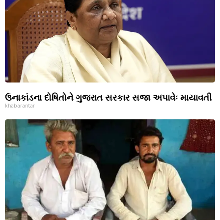
ઉનાકાંડના દોષિતોને ગુજરાત સરકાર સજા અપાવેઃ માયાવતી
khabarantar