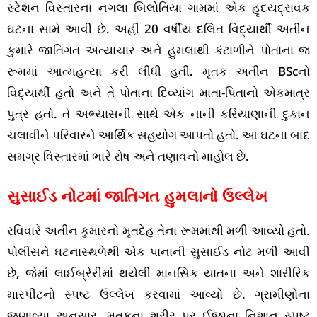
સ્ટેશન વિસ્તારના નગલા બિલોતિયા ગામમાં એક હૃદયદ્રાવક
ઘટના સામે આવી છે. અહીં 20 વર્ષીય દલિત વિદ્યાર્થી અતીન
કુમારે જાતિગત અત્યાચાર અને હુમલાથી કંટાળીને પોતાના જ
રૂમમાં આત્મહત્યા કરી લીધી હતી. મૃતક અતીન BScનો
વિદ્યાર્થી હતો અને તે પોતાના દિવ્યાંગ માતા-પિતાનો એકમાત્ર
પુત્ર હતો. તે અભ્યાસની સાથે એક નાની કરિયાણાની દુકાન
ચલાવીને પરિવારને આર્થિક સહયોગ આપતો હતો. આ ઘટના બાદ
સમગ્ર વિસ્તારમાં ભારે રોષ અને તણાવનો માહોલ છે.
સુસાઈડ નોટમાં જાતિગત હુમલાનો ઉલ્લેખ
રવિવારે અતીન કુમારનો મૃતદેહ તેના રૂમમાંથી મળી આવ્યો હતો.
પોલીસને ઘટનાસ્થળેથી એક પાનાની સુસાઈડ નોટ મળી આવી
છે, જેમાં લાઈબ્રેરીમાં થયેલી માનસિક યાતના અને શારીરિક
મારપીટનો સ્પષ્ટ ઉલ્લેખ કરવામાં આવ્યો છે. ગ્રામીણોના
જણાવ્યા અનુસાર, મૃતકના શરીર પર ઈજાના નિશાન સ્પષ્ટ