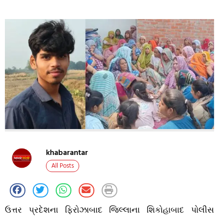
khabarantar
All Posts
ઉત્તર પ્રદેશના ફિરોઝાબાદ જિલ્લાના શિકોહાબાદ પોલીસ