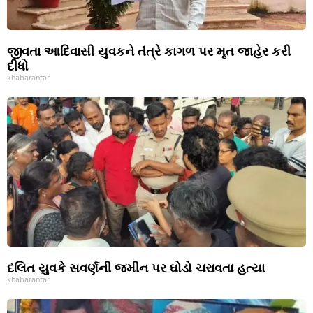
જીવતા આદિવાસી યુવકને તંત્રે કાગળ પર મૃત જાહેર કરી
દીધો
khabarantar
દલિત યુવકે સવર્ણની જમીન પર ઘોડો ચરાવતા હત્યા
khabarantar