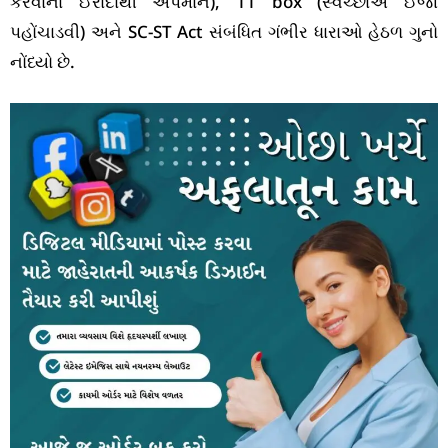
કરવાના ઈરાદાથી અપમાન), 11 box (સ્વેચ્છાએ ઈજા
પહોંચાડવી) અને SC-ST Act સંબંધિત ગંભીર ધારાઓ હેઠળ ગુનો
નોંધ્યો છે.