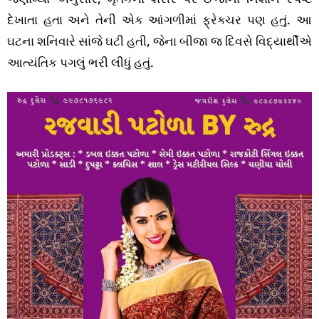
દેખાતા હતા અને તેની એક આંગળીમાં ફ્રેક્ચર પણ હતું. આ
ઘટના શનિવારે સાંજે ઘટી હતી, જેના બીજા જ દિવસે વિદ્યાર્થીએ
આત્યંતિક પગલું ભરી લીધું હતું.