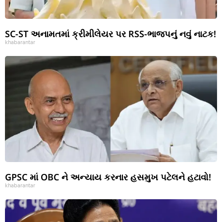
SC-ST અનામતમાં ક્રીમીલેયર પર RSS-ભાજપનું નવું નાટક!
khabarantar
GPSC માં OBC ને અન્યાય કરનાર હસમુખ પટેલને હટાવો!
khabarantar