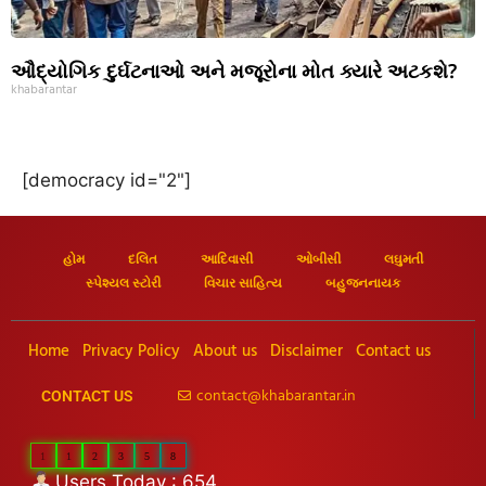
ઔદ્યોગિક દુર્ઘટનાઓ અને મજૂરોના મોત ક્યારે અટકશે?
khabarantar
[democracy id="2"]
હોમ
દલિત
આદિવાસી
ઓબીસી
લઘુમતી
સ્પેશ્યલ સ્ટોરી
વિચાર સાહિત્ય
બહુજનનાયક
Home
Privacy Policy
About us
Disclaimer
Contact us
contact@khabarantar.in
CONTACT US
1
1
2
3
5
8
Users Today : 654