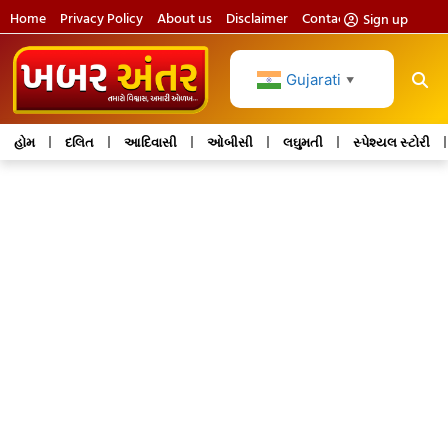
Home
Privacy Policy
About us
Disclaimer
Contact us
Sign up
Gujarati
▼
હોમ
દલિત
આદિવાસી
ઓબીસી
લઘુમતી
સ્પેશ્યલ સ્ટોરી