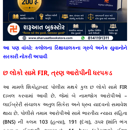
આ પણ વાંચો:
કલોલના રિક્ષાચાલકના ગ્રુપે અનેક યુવાનોને
સરકારી નોકરી અપાવી
છ લોકો સામે FIR, ત્રણ આરોપીની ધરપકડ
આ મામલે શિકોહાબાદ પોલીસ મથકે કુલ છ લોકો સામે FIR
દાખલ કરવામાં આવી છે. જેમાં બે નામજોગ આરોપીઓ –
લાઈબ્રેરી સંચાલક અતુલ સિકેરા અને ધ્રુવ યાદવનો સમાવેશ
થાય છે. પોલીસે તમામ આરોપીઓ સામે ભારતીય ન્યાય સંહિતા
(BNS) ની કલમ 103 (હત્યા), 191 (દંગા), ૩૫૨ (શાંતિ ભંગ