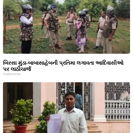
બિરસા મુંડા-બાબાસાહેબની પ્રતિમા લગાવતા આદિવાસીઓ
પર લાઠીચાર્જ
khabarantar