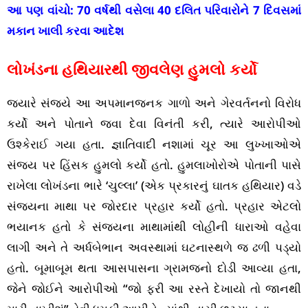
આ પણ વાંચો:
70 વર્ષથી વસેલા 40 દલિત પરિવારોને 7 દિવસમાં
મકાન ખાલી કરવા આદેશ
લોખંડના હથિયારથી જીવલેણ હુમલો કર્યો
જ્યારે સંજયે આ અપમાનજનક ગાળો અને ગેરવર્તનનો વિરોધ
કર્યો અને પોતાને જવા દેવા વિનંતી કરી, ત્યારે આરોપીઓ
ઉશ્કેરાઈ ગયા હતા. જ્ઞાતિવાદી નશામાં ચૂર આ લુખ્ખાઓએ
સંજય પર હિંસક હુમલો કર્યો હતો. હુમલાખોરોએ પોતાની પાસે
રાખેલા લોખંડના ભારે ‘ચુલ્લા’ (એક પ્રકારનું ઘાતક હથિયાર) વડે
સંજયના માથા પર જોરદાર પ્રહાર કર્યો હતો. પ્રહાર એટલો
ભયાનક હતો કે સંજયના માથામાંથી લોહીની ધારાઓ વહેવા
લાગી અને તે અર્ધબેભાન અવસ્થામાં ઘટનાસ્થળે જ ઢળી પડ્યો
હતો. બૂમાબૂમ થતા આસપાસના ગ્રામજનો દોડી આવ્યા હતા,
જેને જોઈને આરોપીઓ “જો ફરી આ રસ્તે દેખાયો તો જાનથી