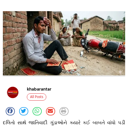
khabarantar
All Posts
દલિતો સાથે જાતિવાદી ગુંડાઓને ક્યારે કઈ બાબતે વાંધો પડી