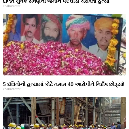
દલિત યુવકે સવર્ણની જમીન પર ઘોડો ચરાવતા હત્યા
khabarantar
5 દલિતોની હત્યામાં કોર્ટે તમામ 40 આરોપીને નિર્દોષ છોડ્યાં!
khabarantar