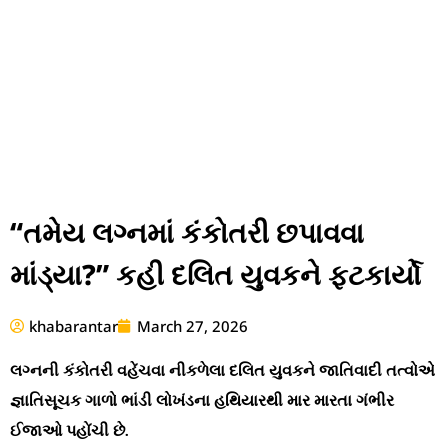
“તમેય લગ્નમાં કંકોતરી છપાવવા
માંડ્યા?” કહી દલિત યુવકને ફટકાર્યો
khabarantar
March 27, 2026
લગ્નની કંકોતરી વહેંચવા નીકળેલા દલિત યુવકને જાતિવાદી તત્વોએ
જ્ઞાતિસૂચક ગાળો ભાંડી લોખંડના હથિયારથી માર મારતા ગંભીર
ઈજાઓ પહોંચી છે.