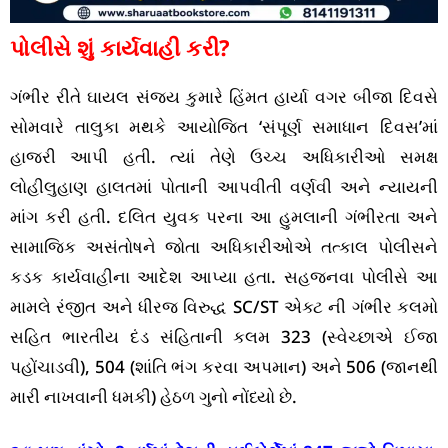
પોલીસે શું કાર્યવાહી કરી?
ગંભીર રીતે ઘાયલ સંજય કુમારે હિંમત હાર્યા વગર બીજા દિવસે
સોમવારે તાલુકા મથકે આયોજિત ‘સંપૂર્ણ સમાધાન દિવસ’માં
હાજરી આપી હતી. ત્યાં તેણે ઉચ્ચ અધિકારીઓ સમક્ષ
લોહીલુહાણ હાલતમાં પોતાની આપવીતી વર્ણવી અને ન્યાયની
માંગ કરી હતી. દલિત યુવક પરના આ હુમલાની ગંભીરતા અને
સામાજિક અસંતોષને જોતા અધિકારીઓએ તત્કાલ પોલીસને
કડક કાર્યવાહીના આદેશ આપ્યા હતા. સહજનવા પોલીસે આ
મામલે રંજીત અને ધીરજ વિરુદ્ધ SC/ST એક્ટ ની ગંભીર કલમો
સહિત ભારતીય દંડ સંહિતાની કલમ 323 (સ્વેચ્છાએ ઈજા
પહોંચાડવી), 504 (શાંતિ ભંગ કરવા અપમાન) અને 506 (જાનથી
મારી નાખવાની ધમકી) હેઠળ ગુનો નોંધ્યો છે.