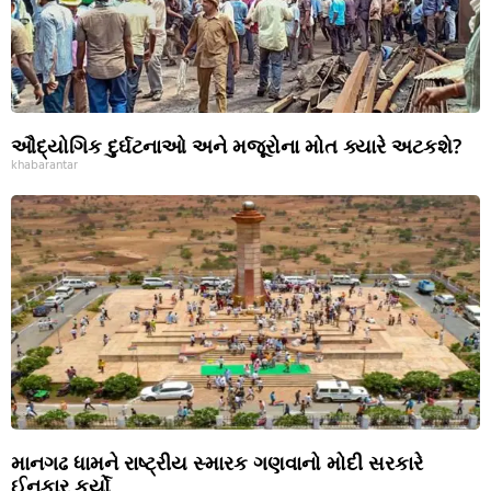
ઔદ્યોગિક દુર્ઘટનાઓ અને મજૂરોના મોત ક્યારે અટકશે?
khabarantar
માનગઢ ધામને રાષ્ટ્રીય સ્મારક ગણવાનો મોદી સરકારે
ઈનકાર કર્યો