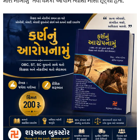
મારી નાખીશું” તેવી ધમકી આપીને ત્યાંથી નાસી છૂટ્યા હતા.