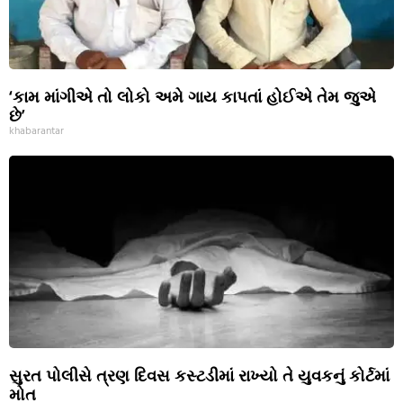
‘કામ માંગીએ તો લોકો અમે ગાય કાપતાં હોઈએ તેમ જુએ
છે’
khabarantar
સુરત પોલીસે ત્રણ દિવસ કસ્ટડીમાં રાખ્યો તે યુવકનું કોર્ટમાં
મોત