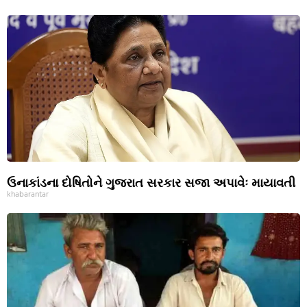
ઉનાકાંડના દોષિતોને ગુજરાત સરકાર સજા અપાવેઃ માયાવતી
khabarantar