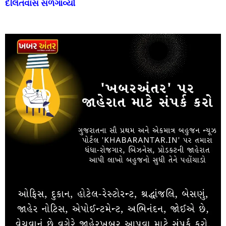
દલિતવાસ સળગાવ્યો