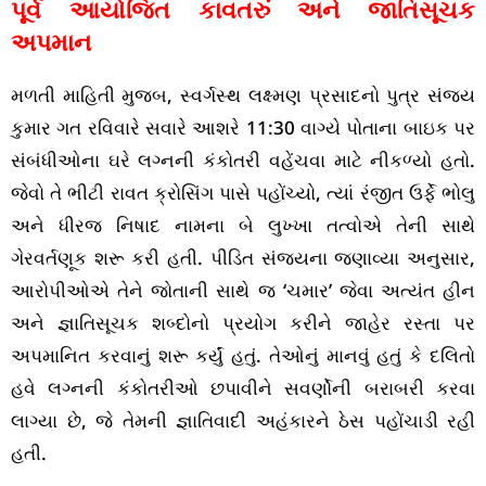
પૂર્વ આયોજિત કાવતરું અને જાતિસૂચક
અપમાન
મળતી માહિતી મુજબ, સ્વર્ગસ્થ લક્ષ્મણ પ્રસાદનો પુત્ર સંજય
કુમાર ગત રવિવારે સવારે આશરે 11:30 વાગ્યે પોતાના બાઇક પર
સંબંધીઓના ઘરે લગ્નની કંકોતરી વહેંચવા માટે નીકળ્યો હતો.
જેવો તે ભીટી રાવત ક્રોસિંગ પાસે પહોંચ્યો, ત્યાં રંજીત ઉર્ફે ભોલુ
અને ધીરજ નિષાદ નામના બે લુખ્ખા તત્વોએ તેની સાથે
ગેરવર્તણૂક શરૂ કરી હતી. પીડિત સંજયના જણાવ્યા અનુસાર,
આરોપીઓએ તેને જોતાની સાથે જ ‘ચમાર’ જેવા અત્યંત હીન
અને જ્ઞાતિસૂચક શબ્દોનો પ્રયોગ કરીને જાહેર રસ્તા પર
અપમાનિત કરવાનું શરૂ કર્યું હતું. તેઓનું માનવું હતું કે દલિતો
હવે લગ્નની કંકોતરીઓ છપાવીને સવર્ણોની બરાબરી કરવા
લાગ્યા છે, જે તેમની જ્ઞાતિવાદી અહંકારને ઠેસ પહોંચાડી રહી
હતી.