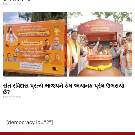
khabarantar
સંત રવિદાસ પ્રત્યે ભાજપને કેમ અચાનક પ્રેમ ઉભરાયો
છે?
khabarantar
[democracy id="2"]