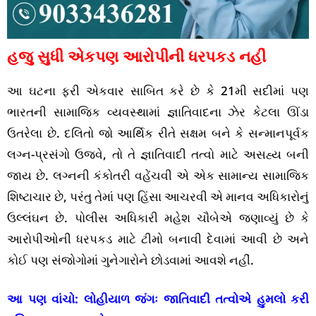
હજુ સુધી એકપણ આરોપીની ધરપકડ નહીં
આ ઘટના ફરી એકવાર સાબિત કરે છે કે 21મી સદીમાં પણ
ભારતની સામાજિક વ્યવસ્થામાં જ્ઞાતિવાદના ઝેર કેટલા ઊંડા
ઉતરેલા છે. દલિતો જો આર્થિક રીતે સક્ષમ બને કે સન્માનપૂર્વક
લગ્ન-પ્રસંગો ઉજવે, તો તે જ્ઞાતિવાદી તત્વો માટે અસહ્ય બની
જાય છે. લગ્નની કંકોતરી વહેંચવી એ એક સામાન્ય સામાજિક
શિષ્ટાચાર છે, પરંતુ તેમાં પણ હિંસા આચરવી એ માનવ અધિકારોનું
ઉલ્લંઘન છે. પોલીસ અધિકારી મહેશ ચૌબેએ જણાવ્યું છે કે
આરોપીઓની ધરપકડ માટે ટીમો બનાવી દેવામાં આવી છે અને
કોઈ પણ સંજોગોમાં ગુનેગારોને છોડવામાં આવશે નહીં.
આ પણ વાંચો:
લોહીયાળ જંગઃ જાતિવાદી તત્વોએ હુમલો કરી