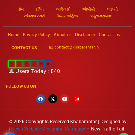
હોમ
દલિત
આદિવાસી
ઓબીસી
લઘુમતી
સ્પેશ્યલ સ્ટોરી
વિચાર સાહિત્ય
બહુજનનાયક
Home
Privacy Policy
About us
Disclaimer
Contact us
contact@khabarantar.in
CONTACT US
1
1
2
2
9
0
Users Today : 840
FOLLOW US ON
© 2026 Copyrights Reserved Khabarantar | Designed by
News Website Designing Company
– New Traffic Tail
1