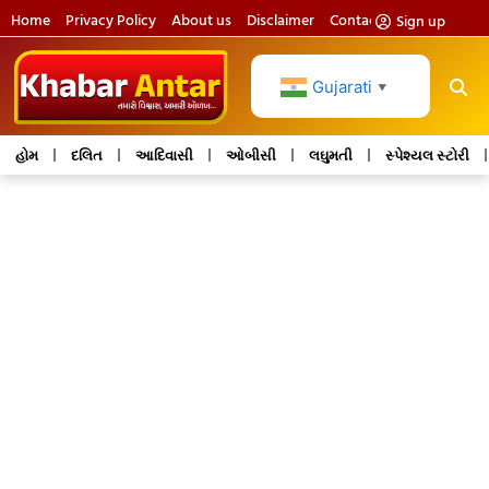
Home
Privacy Policy
About us
Disclaimer
Contact us
Sign up
Gujarati
▼
હોમ
દલિત
આદિવાસી
ઓબીસી
લઘુમતી
સ્પેશ્યલ સ્ટોરી