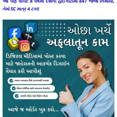
આ પણ વાંચો:
8 વર્ષમાં દેશની હાઈકોર્ટોમાં 847 જજો નિમાયા,
તેમાં SC માત્ર 4 ટકા!