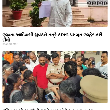
જીવતા આદિવાસી યુવકને તંત્રે કાગળ પર મૃત જાહેર કરી
દીધો
khabarantar