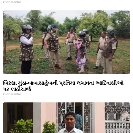
khabarantar
બિરસા મુંડા-બાબાસાહેબની પ્રતિમા લગાવતા આદિવાસીઓ
પર લાઠીચાર્જ
khabarantar