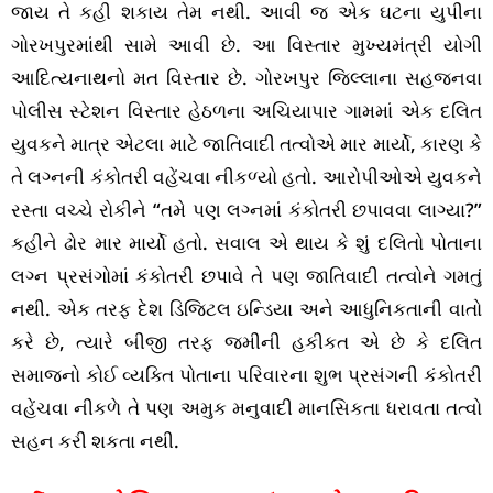
જાય તે કહી શકાય તેમ નથી. આવી જ એક ઘટના યુપીના
ગોરખપુરમાંથી સામે આવી છે. આ વિસ્તાર મુખ્યમંત્રી યોગી
આદિત્યનાથનો મત વિસ્તાર છે. ગોરખપુર જિલ્લાના સહજનવા
પોલીસ સ્ટેશન વિસ્તાર હેઠળના અચિયાપાર ગામમાં એક દલિત
યુવકને માત્ર એટલા માટે જાતિવાદી તત્વોએ માર માર્યો, કારણ કે
તે લગ્નની કંકોતરી વહેંચવા નીકળ્યો હતો. આરોપીઓએ યુવકને
રસ્તા વચ્ચે રોકીને “તમે પણ લગ્નમાં કંકોતરી છપાવવા લાગ્યા?”
કહીને ઢોર માર માર્યો હતો. સવાલ એ થાય કે શું દલિતો પોતાના
લગ્ન પ્રસંગોમાં કંકોતરી છપાવે તે પણ જાતિવાદી તત્વોને ગમતું
નથી. એક તરફ દેશ ડિજિટલ ઇન્ડિયા અને આધુનિકતાની વાતો
કરે છે, ત્યારે બીજી તરફ જમીની હકીકત એ છે કે દલિત
સમાજનો કોઈ વ્યક્તિ પોતાના પરિવારના શુભ પ્રસંગની કંકોતરી
વહેંચવા નીકળે તે પણ અમુક મનુવાદી માનસિકતા ધરાવતા તત્વો
સહન કરી શકતા નથી.