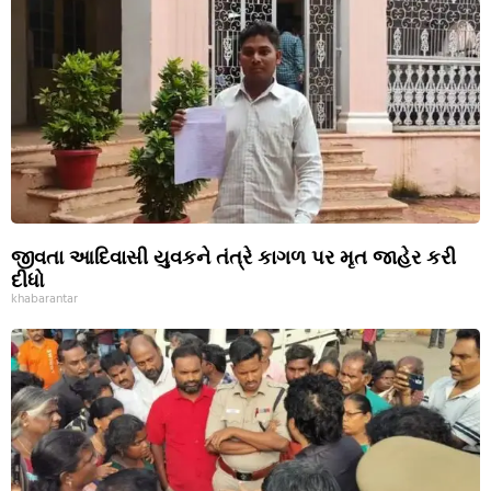
જીવતા આદિવાસી યુવકને તંત્રે કાગળ પર મૃત જાહેર કરી
દીધો
khabarantar