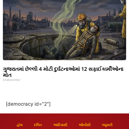
ગુજરાતમાં છેલ્લી 4 મોટી દુર્ઘટનાઓમાં 12 સફાઈકાર્મીઓના
મોત
khabarantar
[democracy id="2"]
હોમ
દલિત
આદિવાસી
ઓબીસી
લઘુમતી