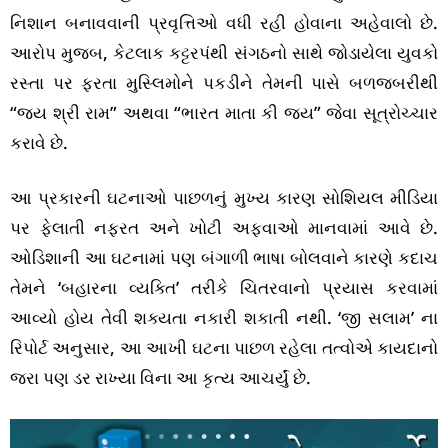
નિશાન બનાવવાની પ્રવૃત્તિઓ વધી રહી હોવાના અહેવાલો છે.
આરોપ મુજબ, કેટલાક કટ્ટરપંથી સંગઠનો સાથે જોડાયેલા યુવકો
રસ્તા પર ફરતા મુસ્લિમોને પકડીને તેમની પાસે બળજબરીથી
“જય શ્રી રામ” અથવા “ભારત માતા કી જય” જેવા સૂત્રોચ્ચાર
કરાવે છે.
આ પ્રકારની ઘટનાઓ પાછળનું મુખ્ય કારણ સોશિયલ મીડિયા
પર ફેલાતી નફરત અને ખોટી અફવાઓ માનવામાં આવે છે.
ઓડિશાની આ ઘટનામાં પણ બંગાળી ભાષા બોલવાને કારણે કદાચ
તેમને ‘બહારના વ્યક્તિ’ તરીકે ચિતરવાનો પ્રયાસ કરવામાં
આવ્યો હોય તેવી શક્યતા નકારી શકાતી નથી. ‘જી સલામ’ ના
રિપોર્ટ અનુસાર, આ આખી ઘટના પાછળ રહેલા તત્વોએ કાયદાનો
જરા પણ ડર રાખ્યા વિના આ કૃત્ય આચર્યું છે.