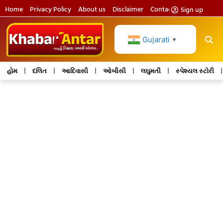
Home
Privacy Policy
About us
Disclaimer
Contact us
Sign up
Gujarati
▼
હોમ
દલિત
આદિવાસી
ઓબીસી
લઘુમતી
સ્પેશ્યલ સ્ટોરી