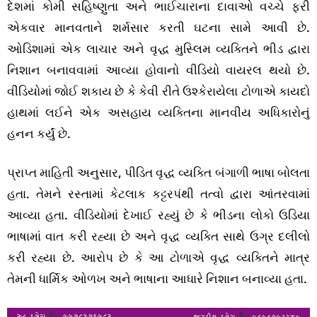
દેશમાં કોમી સહિષ્ણુતા અને ભાઈચારાના દાવાઓ વચ્ચે ફરી
એકવાર માનવતાને શર્મસાર કરતી ઘટના સામે આવી છે.
ઓડિશામાં એક લાચાર અને વૃદ્ધ મુસ્લિમ વ્યક્તિને ભીડ દ્વારા
નિશાન બનાવવામાં આવ્યા હોવાનો વીડિયો વાયરલ થયો છે.
વીડિયોમાં જોઈ શકાય છે કે કેવી રીતે ઉશ્કેરાયેલા ટોળાએ કાયદો
હાથમાં લઈને એક અસહાય વ્યક્તિના માનવીય અધિકારોનું
હનન કર્યું છે.
પ્રાપ્ત માહિતી અનુસાર, પીડિત વૃદ્ધ વ્યક્તિ બંગાળી ભાષા બોલતા
હતા. તેમને રસ્તામાં કેટલાક કટ્ટરપંથી તત્વો દ્વારા આંતરવામાં
આવ્યા હતા. વીડિયોમાં દેખાઈ રહ્યું છે કે ભીડના લોકો ઉડિયા
ભાષામાં વાત કરી રહ્યા છે અને વૃદ્ધ વ્યક્તિ સાથે ઉગ્ર દલીલો
કરી રહ્યા છે. આરોપ છે કે આ ટોળાએ વૃદ્ધ વ્યક્તિને માત્ર
તેમની ધાર્મિક ઓળખ અને ભાષાના આધારે નિશાન બનાવ્યા હતા.