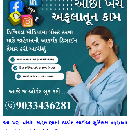
આ પણ વાંચો:
મહેસાણામાં ઠાકોર ભાઈએ મુસ્લિમ બહેનના