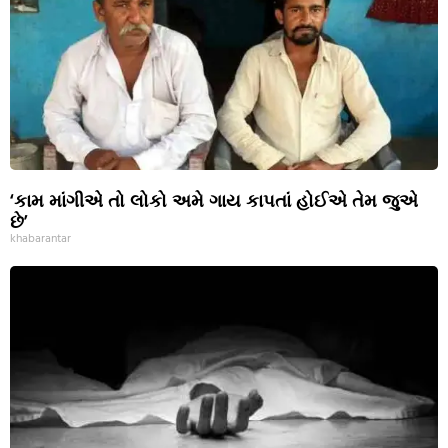
‘કામ માંગીએ તો લોકો અમે ગાય કાપતાં હોઈએ તેમ જુએ
છે’
khabarantar