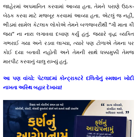
જાહેરમાં અપમાનિત કરવામાં આવ્યા હતા. તેમને પરાણે ઉઠક-
બેઠક કરવા માટે મજબૂર કરવામાં આવ્યા હતા. એટલું જ નહીં,
ભીડમાં સામેલ કેટલાક લોકોએ તેમને બળજબરીથી “ગૌ માતા કી
જય” ના નારા લગાવવા દબાણ કર્યું હતું. જ્યારે વૃદ્ધ વ્યક્તિ
ગભરાઈ ગયા અને રડવા લાગ્યા, ત્યારે પણ ટોળાએ તેમના પર
કોઈ દયા બતાવી નહોતી અને તેમની સાથે ધક્કામુક્કી તેમજ
મારપીટ કરવાનું ચાલુ રાખ્યું હતું.
આ પણ વાંચો:
પેટલાદમાં કોન્ટ્રાક્ટરે દલિતોનું સ્મશાન ખોદી
નાખતા અસ્થિ બહાર દેખાયા!