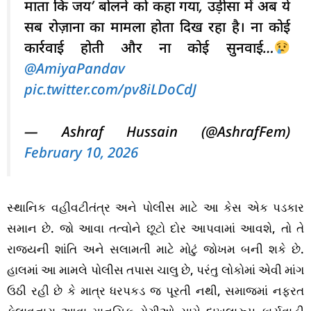
माता कि जय’ बोलने को कहा गया, उड़ीसा में अब ये
सब रोज़ाना का मामला होता दिख रहा है। ना कोई
कार्रवाई होती और ना कोई सुनवाई…
@AmiyaPandav
pic.twitter.com/pv8iLDoCdJ
— Ashraf Hussain (@AshrafFem)
February 10, 2026
સ્થાનિક વહીવટીતંત્ર અને પોલીસ માટે આ કેસ એક પડકાર
સમાન છે. જો આવા તત્વોને છૂટો દોર આપવામાં આવશે, તો તે
રાજ્યની શાંતિ અને સલામતી માટે મોટું જોખમ બની શકે છે.
હાલમાં આ મામલે પોલીસ તપાસ ચાલુ છે, પરંતુ લોકોમાં એવી માંગ
ઉઠી રહી છે કે માત્ર ધરપકડ જ પૂરતી નથી, સમાજમાં નફરત