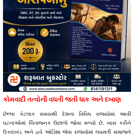
કોમવાદી તત્વોની વધતી જતી ધાક અને દબાણ
છેલ્લા કેટલાક સમયથી દેશના વિવિધ રાજ્યોમાં આવી
ઘટનાઓમાં ચિંતાજનક ઉછાળો જોવા મળ્યો છે. ખાસ કરીને
ઉત્તરાખંડ અને હવે ઓડિશા જેવા રાજ્યોમાં લઘુમતી સમાજને