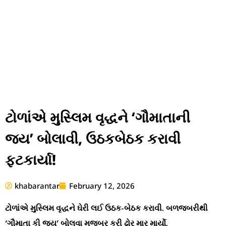
ટોળાંએ મુસ્લિમ વૃદ્ધને ‘ગૌમાતાની
જય’ બોલાવી, ઉઠકબેઠક કરાવી
ફટકાર્યા!
khabarantar
February 12, 2026
ટોળાંએ મુસ્લિમ વૃદ્ધને ઘેરી લઈ ઉઠક-બેઠક કરાવી. બળજબરીથી
‘ગૌમાતા કી જય’ બોલવા મજબૂર કરી ઢોર માર માર્યો.