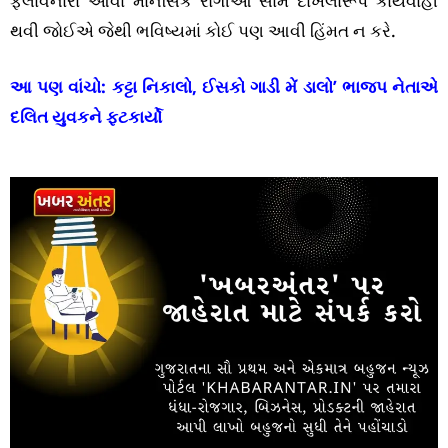
ફેલાવનારા આવા માનસિક રોગીઓ સામે દાખલારૂપ કાર્યવાહી
થવી જોઈએ જેથી ભવિષ્યમાં કોઈ પણ આવી હિંમત ન કરે.
આ પણ વાંચો:
કટ્ટા નિકાલો, ઈસકો ગાડી મેં ડાલો’ ભાજપ નેતાએ
દલિત યુવકને ફટકાર્યો