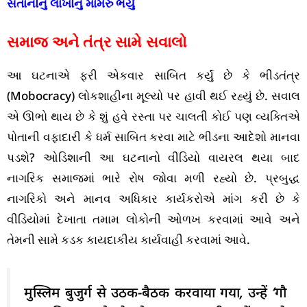
સંતાનોનું લાખોનું મામેરું ભર્યું
સમાજ અને તંત્ર સામે સવાલો
આ ઘટનાએ ફરી એકવાર સાબિત કર્યું છે કે ભીડતંત્ર
(Mobocracy) લોકશાહીના મૂલ્યો પર હાવી થઈ રહ્યું છે. સવાલ
એ ઊભો થાય છે કે શું હવે રસ્તા પર ચાલતી કોઈ પણ વ્યક્તિએ
પોતાની વફાદારી કે ધર્મ સાબિત કરવા માટે ભીડના આદેશો માનવા
પડશે? ઓડિશાની આ ઘટનાનો વીડિયો વાયરલ થયા બાદ
નાગરિક સમાજમાં ભારે રોષ જોવા મળી રહ્યો છે. પ્રબુદ્ધ
નાગરિકો અને માનવ અધિકાર કાર્યકરોએ માંગ કરી છે કે
વીડિયોમાં દેખાતા તમામ લોકોની ઓળખ કરવામાં આવે અને
તેમની સામે કડક કાયદાકીય કાર્યવાહી કરવામાં આવે.
मुस्लिम बुजुर्ग से उठक-बैठक करवाया गया, उन्हें ‘गौ