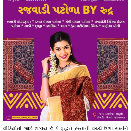
વીડિયોમાં જોઈ શકાય છે કે વૃદ્ધને રસ્તાની વચ્ચે ઉભા રાખીને