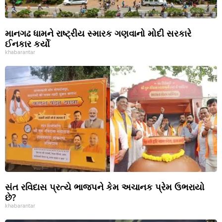
માનગઢ ધામને રાષ્ટ્રીય સ્મારક ગણવાનો મોદી સરકારે
ઈનકાર કર્યો
khabarantar
સંત રવિદાસ પ્રત્યે ભાજપને કેમ અચાનક પ્રેમ ઉભરાયો
છે?
khabarantar