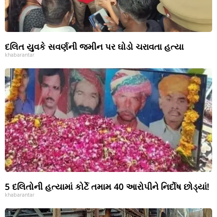
દલિત યુવકે સવર્ણની જમીન પર ઘોડો ચરાવતા હત્યા
khabarantar
5 દલિતોની હત્યામાં કોર્ટે તમામ 40 આરોપીને નિર્દોષ છોડ્યાં!
khabarantar