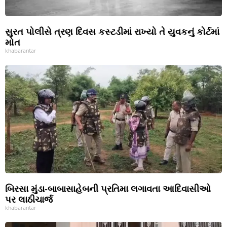
સુરત પોલીસે ત્રણ દિવસ કસ્ટડીમાં રાખ્યો તે યુવકનું કોર્ટમાં
મોત
khabarantar
બિરસા મુંડા-બાબાસાહેબની પ્રતિમા લગાવતા આદિવાસીઓ
પર લાઠીચાર્જ
khabarantar