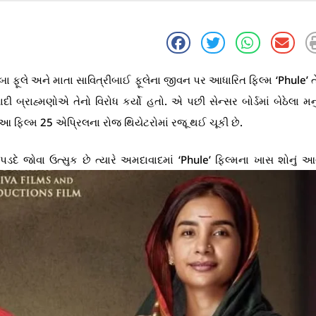
ા ફૂલે અને માતા સાવિત્રીબાઈ ફૂલેના જીવન પર આધારિત ફિલ્મ ‘Phule’ 
 બ્રાહ્મણોએ તેનો વિરોધ કર્યો હતો. એ પછી સેન્સર બોર્ડમાં બેઠેલા મન
આ ફિલ્મ 25 એપ્રિલના રોજ થિયેટરોમાં રજૂ થઈ ચૂકી છે.
પડદે જોવા ઉત્સુક છે ત્યારે અમદાવાદમાં ‘Phule’ ફિલ્મના ખાસ શોનું