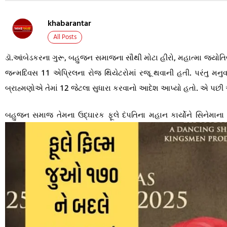
khabarantar
All Posts
ડૉ.આંબેડકરના ગુરૂ, બહુજન સમાજના સૌથી મોટા હીરો, મહાત્મા જ્યોતિબ
જન્મદિવસ 11 એપ્રિલના રોજ થિયેટરોમાં રજૂ થવાની હતી. પરંતુ મનુવાદી
બ્રાહ્મણોએ તેમાં 12 જેટલા સુધારા કરવાનો આદેશ આપ્યો હતો. એ પછી 
બહુજન સમાજ તેમના ઉદ્ઘારક ફૂલે દંપતિના મહાન કાર્યોને સિનેમાના 