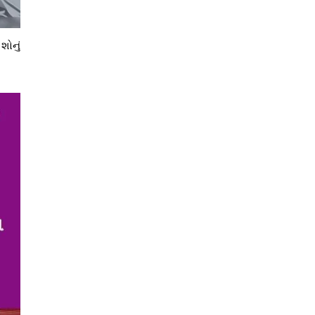
શોનું