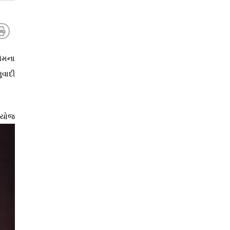
તેમના
ુવાદી
 આયોજ