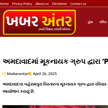
Home
Privacy Policy
About us
Disclaimer
Contact us
હોમ
દલિત
અમદાવાદમાં મૂકનાયક ગ્રુપ દ્વારા 
khabarantar
April 26, 2025
અમદાવાદના બહેરામપુરા વિસ્તારના મૂકનાયક ગ્રુપ દ્વારા રવિવાર ત
આયોજન કરાયું છે.