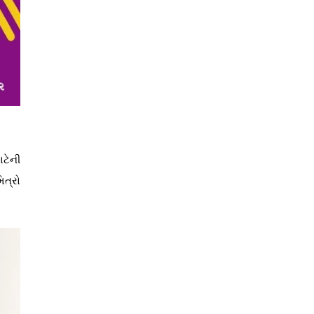
ાટેની
િત્રો