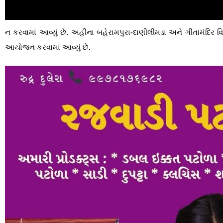
ન કરવામાં આવ્યું છે. અહીંના બહેરામપુરા-દાણીલીમડા અને ગીતામંદિર વિ
આયોજન કરવામાં આવ્યું છે.