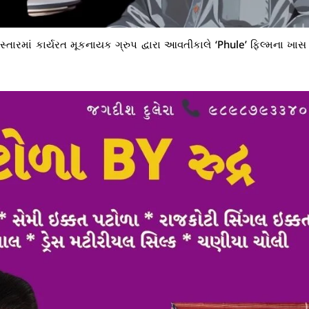
સ્તારમાં કાર્યરત મૂકનાયક ગ્રુપ દ્વારા આવતીકાલે ‘Phule’ ફિલ્મના ખાસ 