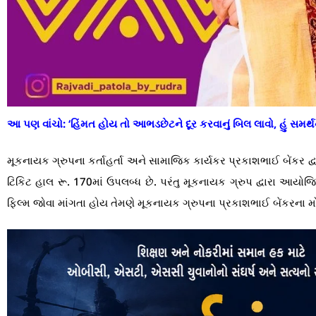
આ પણ વાંચો:
‘હિંમત હોય તો આભડછેટને દૂર કરવાનું બિલ લાવો, હું સમર્
મૂકનાયક ગ્રુપના કર્તાહર્તા અને સામાજિક કાર્યકર પ્રકાશભાઈ બેંકર દ્વ
ટિકિટ હાલ રૂ. 170માં ઉપલબ્ધ છે. પરંતુ મૂકનાયક ગ્રુપ દ્વારા આયોજ
ફિલ્મ જોવા માંગતા હોય તેમણે મૂકનાયક ગ્રુપના પ્રકાશભાઈ બેંકરના 