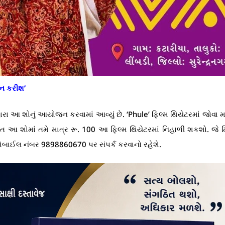
થન કરીશ’
ારા આ શોનું આયોજન કરવામાં આવ્યું છે. ‘Phule’ ફિલ્મ થિયેટરમાં જોવા મ
િત આ શોમાં તમે માત્ર રૂ. 100 આ ફિલ્મ થિયેટરમાં નિહાળી શકશો. જે મ
મોબાઈલ નંબર 9898860670 પર સંપર્ક કરવાનો રહેશે.