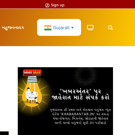
Sign up
Gujarati
બહુજનનાયક
▼