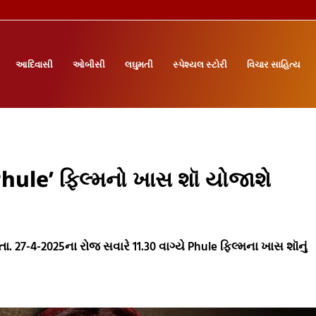
આદિવાસી
ઓબીસી
લઘુમતી
સ્પેશ્યલ સ્ટોરી
વિચાર સાહિત્ય
‘Phule’ ફિલ્મનો ખાસ શૉ યોજાશે
ા. 27-4-2025ના રોજ સવારે 11.30 વાગ્યે Phule ફિલ્મના ખાસ શૉનું