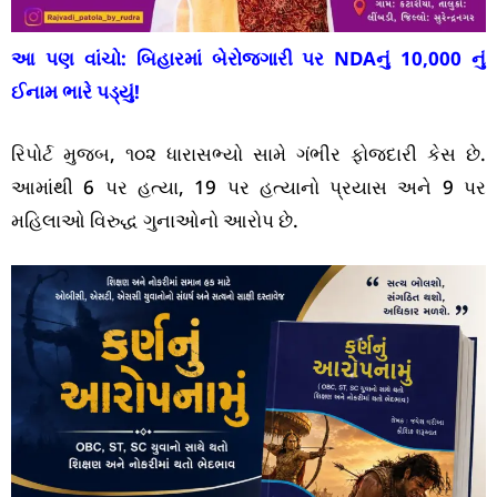
આ પણ વાંચો:
બિહારમાં બેરોજગારી પર NDAનું 10,000 નું
ઈનામ ભારે પડ્યું!
રિપોર્ટ મુજબ, ૧૦૨ ધારાસભ્યો સામે ગંભીર ફોજદારી કેસ છે.
આમાંથી 6 પર હત્યા, 19 પર હત્યાનો પ્રયાસ અને 9 પર
મહિલાઓ વિરુદ્ધ ગુનાઓનો આરોપ છે.