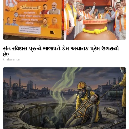
સંત રવિદાસ પ્રત્યે ભાજપને કેમ અચાનક પ્રેમ ઉભરાયો
છે?
khabarantar