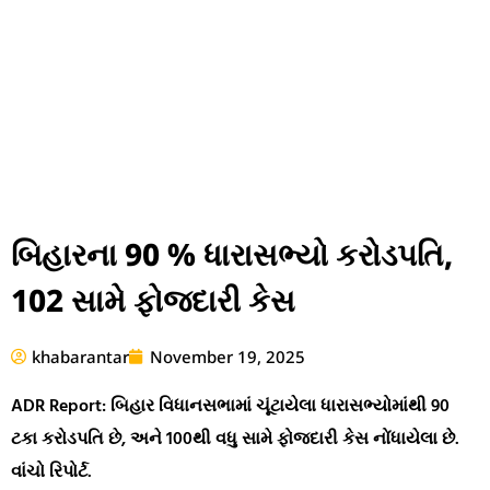
બિહારના 90 % ધારાસભ્યો કરોડપતિ,
102 સામે ફોજદારી કેસ
khabarantar
November 19, 2025
ADR Report: બિહાર વિધાનસભામાં ચૂંટાયેલા ધારાસભ્યોમાંથી 90
ટકા કરોડપતિ છે, અને 100થી વધુ સામે ફોજદારી કેસ નોંધાયેલા છે.
વાંચો રિપોર્ટ.