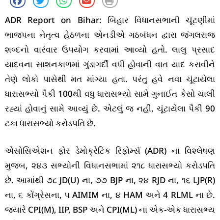
ADR Report on Bihar: બિહાર વિધાનસભાની ચૂંટણીમાં
ભાજપના નેતૃત્વ હેઠળના એનડીએ ગઠબંધન દ્વારા જંગલરાજ
શબ્દનો વારંવાર ઉપયોગ કરવામાં આવ્યો હતો. લાલુ પ્રસાદ
યાદવના સાશનકાળમાં ગુંડાગર્દી વધી હોવાની વાત યાદ કરાવીને
તેણે લોકો પાસેથી મત માંગ્યા હતા. પરંતુ હવે નવા ચૂંટાયેલા
ધારાસભ્યો પૈકી 100થી વધુ ધારાસભ્યો સામે ગુનાઈત કેસો ચાલી
રહ્યાં હોવાનું સામે આવ્યું છે. એટલું જ નહીં, ચૂંટાયેલા પૈકી 90
ટકા ધારાસભ્યો કરોડપતિ છે.
એસોસિએશન ફોર ડેમોક્રેટિક રિફોર્મ્સ (ADR) ના વિશ્લેષણ
મુજબ, ૨૪૩ સભ્યોની વિધાનસભામાં ૨૧૮ ધારાસભ્યો કરોડપતિ
છે. આમાંથી ૭૮ JD(U) ના, ૭૭ BJP ના, ૨૪ RJD ના, ૧૬ LJP(R)
ના, ૬ કોંગ્રેસના, ૫ AIMIM ના, ૪ HAM અને 4 RLML ના છે.
જ્યારે CPI(M), IIP, BSP અને CPI(ML) ના એક-એક ધારાસભ્ય