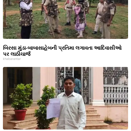
બિરસા મુંડા-બાબાસાહેબની પ્રતિમા લગાવતા આદિવાસીઓ
પર લાઠીચાર્જ
khabarantar