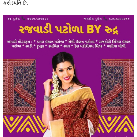
કરોડપતિ છે.