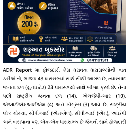
ADR Report માં ફોજદારી કેસ ધરાવતા ધારાસભ્યોની વાત
કરીએ તો, ભાજપ 43 ધારાસભ્યો સાથે સૌથી આગળ છે, ત્યારબાદ
જનતા દળ (યુનાઇટેડ) 23 ધારાસભ્યો સાથે બીજા ક્રમે છે. તેના
પછી રાષ્ટ્રીય જનતા દળ (14), એલજેપી-આર (10),
એઆઈએમઆઈએમ (4) અને કોંગ્રેસ (3) આવે છે. રાષ્ટ્રીય
લોક મોરચા, સીપીઆઈ (એમએલ), સીપીઆઈ (એમ), આઈપી
અને બસપાના પણ એક-એક ધારાસભ્ય છે જેમની સામે ફોજદારી