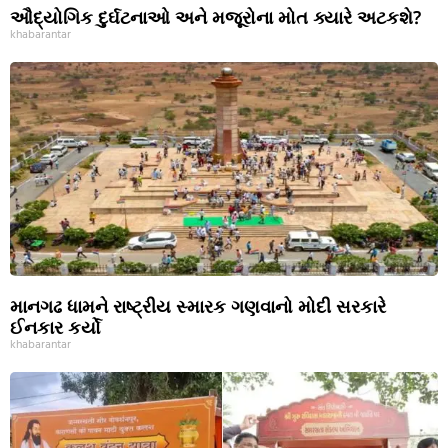
ઔદ્યોગિક દુર્ઘટનાઓ અને મજૂરોના મોત ક્યારે અટકશે?
khabarantar
માનગઢ ધામને રાષ્ટ્રીય સ્મારક ગણવાનો મોદી સરકારે
ઈનકાર કર્યો
khabarantar