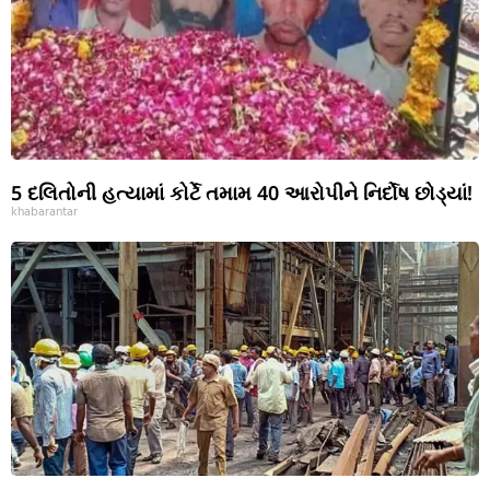
5 દલિતોની હત્યામાં કોર્ટે તમામ 40 આરોપીને નિર્દોષ છોડ્યાં!
khabarantar