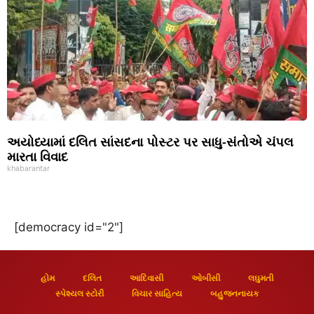
અયોધ્યામાં દલિત સાંસદના પોસ્ટર પર સાધુ-સંતોએ ચંપલ
મારતા વિવાદ
khabarantar
[democracy id="2"]
હોમ
દલિત
આદિવાસી
ઓબીસી
લઘુમતી
સ્પેશ્યલ સ્ટોરી
વિચાર સાહિત્ય
બહુજનનાયક