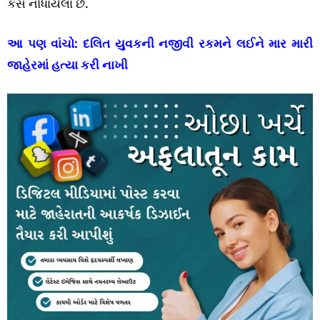
કેસ નોંધાયેલા છે.
આ પણ વાંચો:
દલિત યુવકની નજીવી રકમને લઈને માર મારી
જાહેરમાં હત્યા કરી નાખી