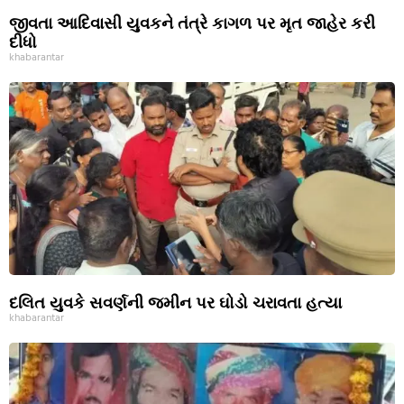
જીવતા આદિવાસી યુવકને તંત્રે કાગળ પર મૃત જાહેર કરી
દીધો
khabarantar
દલિત યુવકે સવર્ણની જમીન પર ઘોડો ચરાવતા હત્યા
khabarantar