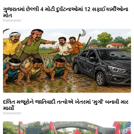
ગુજરાતમાં છેલ્લી 4 મોટી દુર્ઘટનાઓમાં 12 સફાઈકાર્મીઓના
મોત
khabarantar
દલિત મજૂરોને જાતિવાદી તત્વોએ ખેતરમાં ‘મુર્ગા’ બનાવી માર
માર્યો
khabarantar