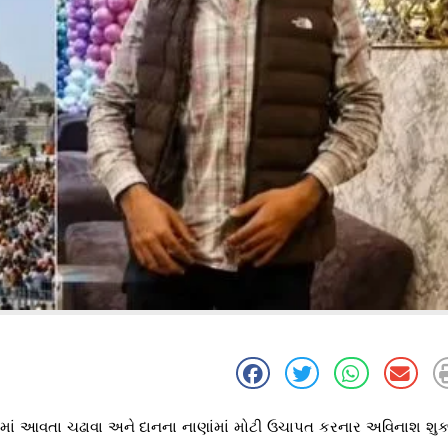
કરવામાં આવતા ચઢાવા અને દાનના નાણાંમાં મોટી ઉચાપત કરનાર અવિનાશ શુક