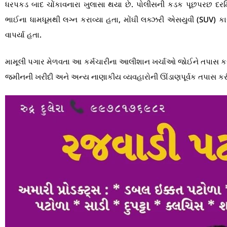
ધરપકડ બાદ ચોંકાવનારા ખુલાસા થયા છે. પોલીસની કડક પૂછપરછ દરમિયા
ભાઈના ધામધૂમથી લગ્ન કરાવ્યા હતા, મોંઘી લક્ઝરી એસયુવી (SUV) ક
વાપર્યા હતા.
મામૂલી પગાર મેળવતા આ કર્મચારીના આલીશાન ખર્ચાઓ જોઈને તપાસ કરી
જમીનની ખરીદી અને અન્ય નાણાકીય વ્યવહારોની ઊંડાણપૂર્વક તપાસ કરી