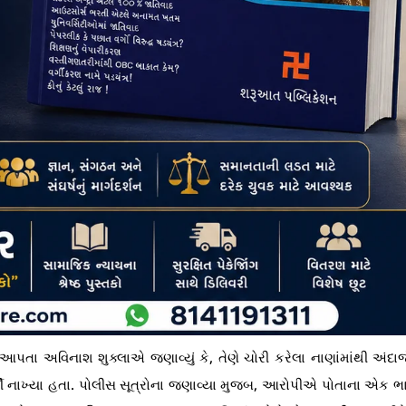
પતા અવિનાશ શુક્લાએ જણાવ્યું કે, તેણે ચોરી કરેલા નાણાંમાંથી અંદા
ચી નાખ્યા હતા. પોલીસ સૂત્રોના જણાવ્યા મુજબ, આરોપીએ પોતાના એક ભ