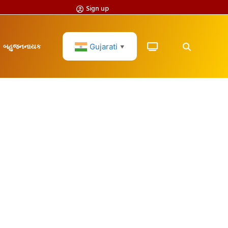
Sign up
Gujarati
બહુજનનાયક
▼