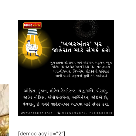
[democracy id="2"]