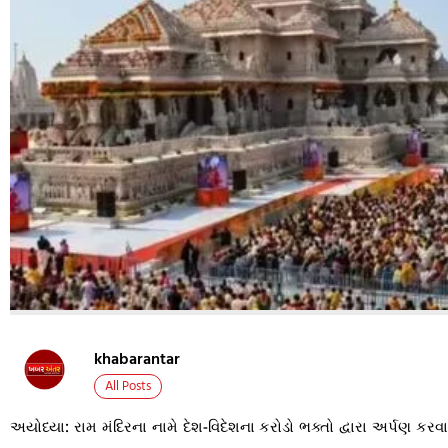
khabarantar
All Posts
અયોધ્યા: રામ મંદિરના નામે દેશ-વિદેશના કરોડો ભક્તો દ્વારા અર્પણ 