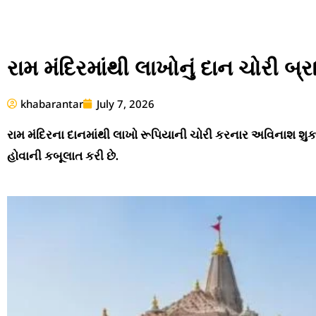
રામ મંદિરમાંથી લાખોનું દાન ચોરી બ્
khabarantar
July 7, 2026
રામ મંદિરના દાનમાંથી લાખો રૂપિયાની ચોરી કરનાર અવિનાશ શુક
હોવાની કબૂલાત કરી છે.