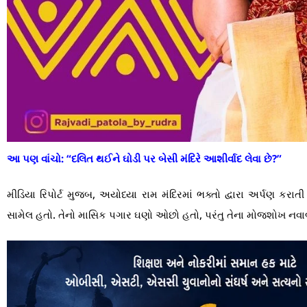
આ પણ વાંચો:
“દલિત થઈને ઘોડી પર બેસી મંદિરે આશીર્વાદ લેવા છે?”
મીડિયા રિપોર્ટ મુજબ, અયોધ્યા રામ મંદિરમાં ભક્તો દ્વારા અર્પણ કર
સામેલ હતો. તેનો માસિક પગાર ઘણો ઓછો હતો, પરંતુ તેના મોજશોખ નવા