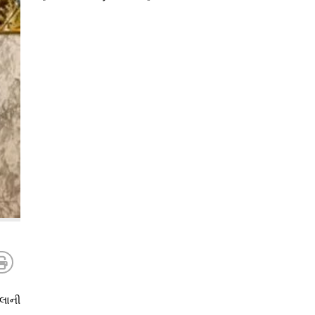
્લાની