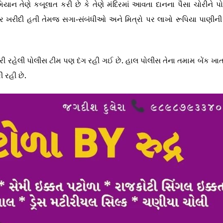
ન તેણે કબૂલાત કરી છે કે તેણે મંદિરમાં આવતા દાનના પૈસા ચોરીને પ
ાર ખરીદી હતી તેમજ સગા-સંબંધીઓ અને મિત્રો પર લાખો રૂપિયા પાણીની
 રહેલી પોલીસ ટીમ પણ દંગ રહી ગઈ છે. હાલ પોલીસ તેના તમામ બેંક ખા
 રહી છે.