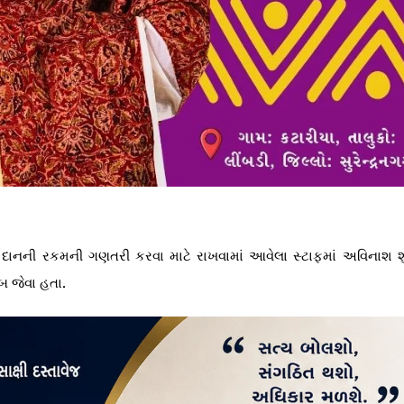
ાતી દાનની રકમની ગણતરી કરવા માટે રાખવામાં આવેલા સ્ટાફમાં અવિનાશ શ
બ જેવા હતા.