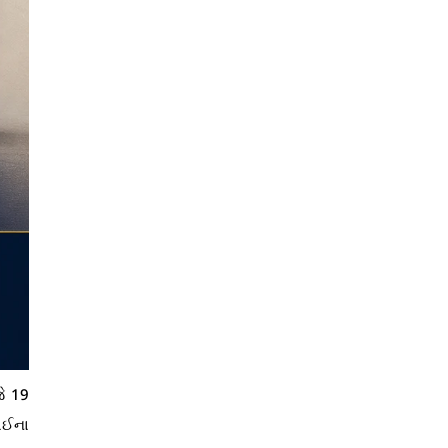
જે 19
ાઈના