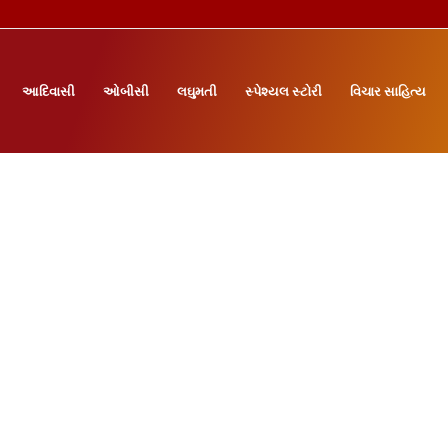
આદિવાસી
ઓબીસી
લઘુમતી
સ્પેશ્યલ સ્ટોરી
વિચાર સાહિત્ય