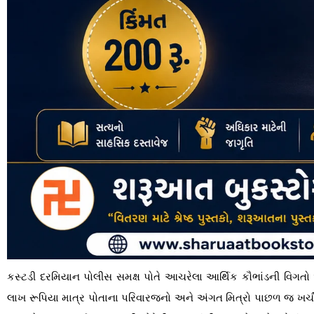
કસ્ટડી દરમિયાન પોલીસ સમક્ષ પોતે આચરેલા આર્થિક કૌભાંડની વિગતો આ
લાખ રૂપિયા માત્ર પોતાના પરિવારજનો અને અંગત મિત્રો પાછળ જ ખર્