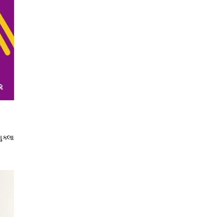
ુક્લા