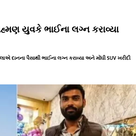
રાહ્મણ યુવકે ભાઈના લગ્ન કરાવ્યા
્લાએ દાનના પૈસાથી ભાઈના લગ્ન કરાવ્યા અને મોંઘી SUV ખરીદી