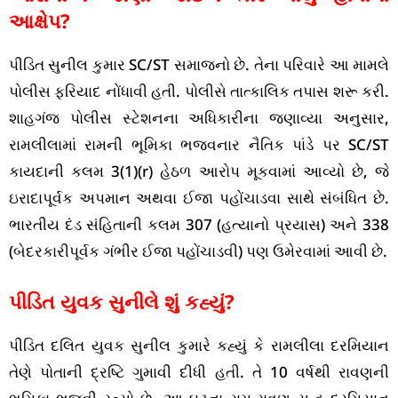
આક્ષેપ?
પીડિત સુનીલ કુમાર SC/ST સમાજનો છે. તેના પરિવારે આ મામલે
પોલીસ ફરિયાદ નોંધાવી હતી. પોલીસે તાત્કાલિક તપાસ શરૂ કરી.
શાહગંજ પોલીસ સ્ટેશનના અધિકારીના જણાવ્યા અનુસાર,
રામલીલામાં રામની ભૂમિકા ભજવનાર નૈતિક પાંડે પર SC/ST
કાયદાની કલમ 3(1)(r) હેઠળ આરોપ મૂકવામાં આવ્યો છે, જે
ઇરાદાપૂર્વક અપમાન અથવા ઈજા પહોંચાડવા સાથે સંબંધિત છે.
ભારતીય દંડ સંહિતાની કલમ 307 (હત્યાનો પ્રયાસ) અને 338
(બેદરકારીપૂર્વક ગંભીર ઈજા પહોંચાડવી) પણ ઉમેરવામાં આવી છે.
પીડિત યુવક સુનીલે શું કહ્યું?
પીડિત દલિત યુવક સુનીલ કુમારે કહ્યું કે રામલીલા દરમિયાન
તેણે પોતાની દ્રષ્ટિ ગુમાવી દીધી હતી. તે 10 વર્ષથી રાવણની