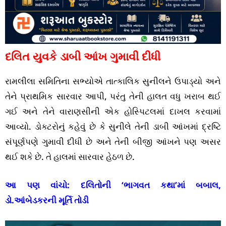
દલિત યુવકે ડાબી આંખ ગુમાવી દીધી
રામલીલા સમિતિના સભ્યોએ તાત્કાલિક સુનીલને ઉપાડ્યો અને
તેને પ્રાથમિક સારવાર આપી, પરંતુ તેની હાલત વધુ ખરાબ થઈ
ગઈ અને તેને વારાણસીની એક હોસ્પિટલમાં દાખલ કરવામાં
આવ્યો. ડોક્ટરોનું કહેવું છે કે સુનીલે તેની ડાબી આંખમાં દ્રષ્ટિ
સંપૂર્ણપણે ગુમાવી દીધી છે અને તેની બીજી આંખને પણ અસર
થઈ શકે છે. તે હાલમાં સારવાર હેઠળ છે.
આ પણ વાંચો:
દલિતોની ‘ભાગવત કથા’માં બબાલ,
ડો.આંબેડકરની મૂર્તિ તોડી