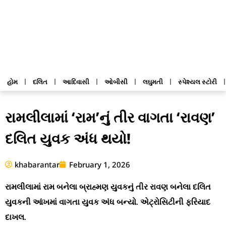
હોમ
દલિત
આદિવાસી
ઓબીસી
લઘુમતી
સ્પેશ્યલ સ્ટોરી
રામલીલામાં ‘રામ’નું તીર વાગતા ‘રાવણ’
દલિત યુવક અંધ થયો!
khabarantar
February 1, 2026
રામલીલામાં રામ બનેલા બ્રાહ્મણ યુવકનું તીર રાવણ બનેલા દલિત
યુવકની આંખમાં વાગતા યુવક અંધ બન્યો. એટ્રોસિટીની ફરિયાદ
દાખલ.