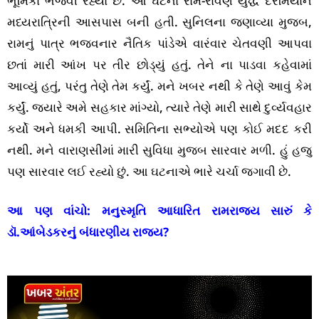
ભૂમિકા ભજવી રહ્યો છે. આ ઘટના રામ-રાવણ યુદ્ધ દરમિયાન
મધ્યરાત્રિની આસપાસ બની હતી. સુનિલના જણાવ્યા મુજબ,
રામનું પાત્ર ભજવનાર નૈતિક પાંડેએ વારંવાર ચેતવણી આપવા
છતાં મારી આંખ પર તીર છોડ્યું હતું. તેને ના પાડવા કહેવામાં
આવ્યું હતું, પરંતુ તેણે તેમ કર્યું. મને ખબર નથી કે તેણે આવું કેમ
કર્યું. જ્યારે અમે સહકાર માંગ્યો, ત્યારે તેણે મારી સાથે દુર્વ્યવહાર
કર્યો અને ધમકી આપી. સમિતિના સભ્યોએ પણ કોઈ મદદ કરી
નથી. મને વારાણસીમાં મારી સુવિધા મુજબ સારવાર મળી. હું હજુ
પણ સારવાર લઈ રહ્યો છું. આ ઘટનાએ ભારે ચર્ચા જગાવી છે.
આ પણ વાંચો:
મનુસ્મૃતિ આધારિત રામરાજ્ય સારું કે
ડૉ.આંબેડકરનું બંધારણીય રાજ્ય?