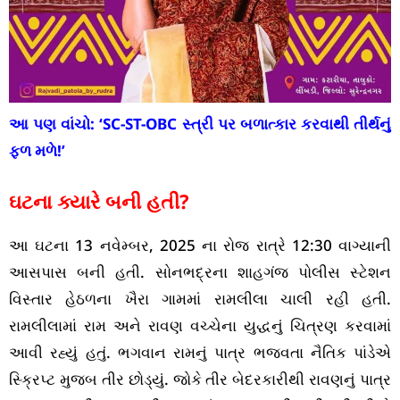
આ પણ વાંચો:
‘SC-ST-OBC સ્ત્રી પર બળાત્કાર કરવાથી તીર્થનું
ફળ મળે!’
ઘટના ક્યારે બની હતી?
આ ઘટના 13 નવેમ્બર, 2025 ના રોજ રાત્રે 12:30 વાગ્યાની
આસપાસ બની હતી. સોનભદ્રના શાહગંજ પોલીસ સ્ટેશન
વિસ્તાર હેઠળના ખૈરા ગામમાં રામલીલા ચાલી રહી હતી.
રામલીલામાં રામ અને રાવણ વચ્ચેના યુદ્ધનું ચિત્રણ કરવામાં
આવી રહ્યું હતું. ભગવાન રામનું પાત્ર ભજવતા નૈતિક પાંડેએ
સ્ક્રિપ્ટ મુજબ તીર છોડ્યું. જોકે તીર બેદરકારીથી રાવણનું પાત્ર