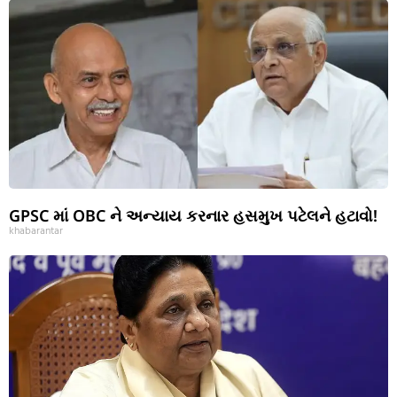
GPSC માં OBC ને અન્યાય કરનાર હસમુખ પટેલને હટાવો!
khabarantar