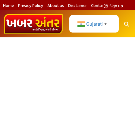
Home
Privacy Policy
About us
Disclaimer
Contact us
Sign up
Gujarati
▼