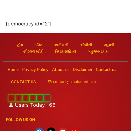
[democracy id="2"]
હોમ
દલિત
આદિવાસી
ઓબીસી
લઘુમતી
સ્પેશ્યલ સ્ટોરી
વિચાર સાહિત્ય
બહુજનનાયક
Home
Privacy Policy
About us
Disclaimer
Contact us
contact@khabarantar.in
CONTACT US
1
1
2
5
0
8
Users Today : 66
FOLLOW US ON