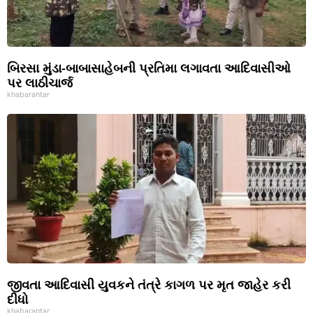
બિરસા મુંડા-બાબાસાહેબની પ્રતિમા લગાવતા આદિવાસીઓ
પર લાઠીચાર્જ
khabarantar
જીવતા આદિવાસી યુવકને તંત્રે કાગળ પર મૃત જાહેર કરી
દીધો
khabarantar