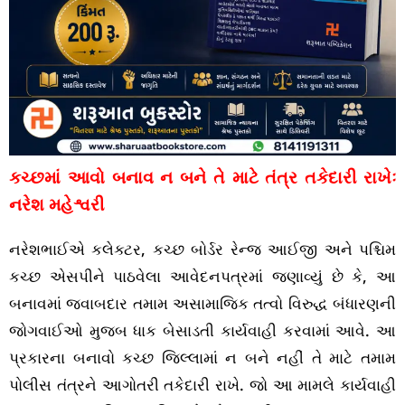
કચ્છમાં આવો બનાવ ન બને તે માટે તંત્ર તકેદારી રાખેઃ
નરેશ મહેશ્વરી
નરેશભાઈએ કલેક્ટર, કચ્છ બોર્ડર રેન્જ આઈજી અને પશ્ચિમ
કચ્છ એસપીને પાઠવેલા આવેદનપત્રમાં જણાવ્યું છે કે, આ
બનાવમાં જવાબદાર તમામ અસામાજિક તત્વો વિરુદ્ધ બંધારણની
જોગવાઈઓ મુજબ ધાક બેસાડતી કાર્યવાહી કરવામાં આવે. આ
પ્રકારના બનાવો કચ્છ જિલ્લામાં ન બને નહીં તે માટે તમામ
પોલીસ તંત્રને આગોતરી તકેદારી રાખે. જો આ મામલે કાર્યવાહી