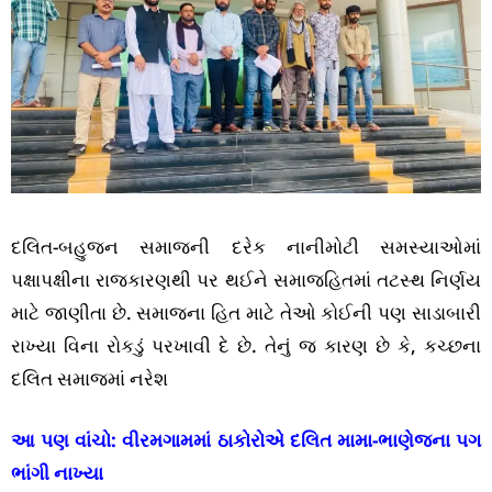
દલિત-બહુજન સમાજની દરેક નાનીમોટી સમસ્યાઓમાં
પક્ષાપક્ષીના રાજકારણથી પર થઈને સમાજહિતમાં તટસ્થ નિર્ણય
માટે જાણીતા છે. સમાજના હિત માટે તેઓ કોઈની પણ સાડાબારી
રાખ્યા વિના રોકડું પરખાવી દે છે. તેનું જ કારણ છે કે, કચ્છના
દલિત સમાજમાં નરેશ
આ પણ વાંચો:
વીરમગામમાં ઠાકોરોએ દલિત મામા-ભાણેજના પગ
ભાંગી નાખ્યા