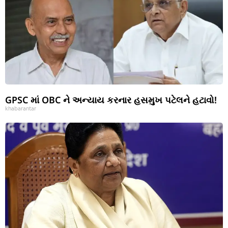
GPSC માં OBC ને અન્યાય કરનાર હસમુખ પટેલને હટાવો!
khabarantar