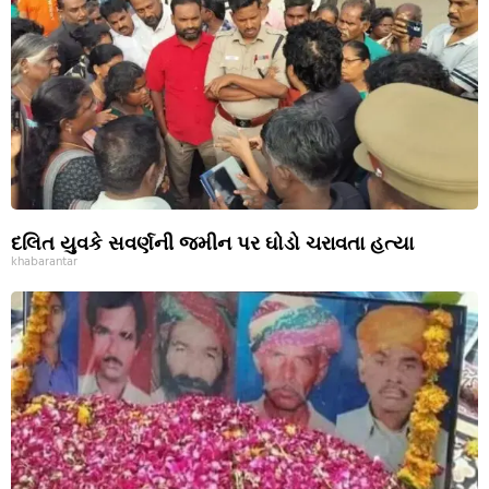
દલિત યુવકે સવર્ણની જમીન પર ઘોડો ચરાવતા હત્યા
khabarantar