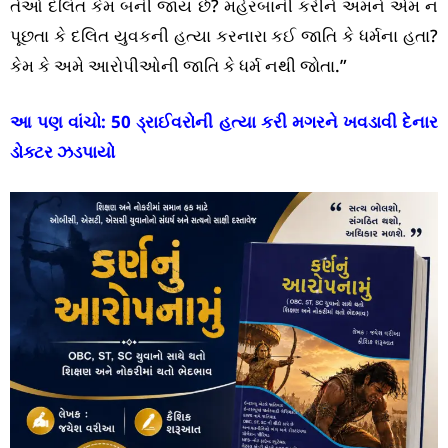
તેઓ દલિત કેમ બની જાય છે? મહેરબાની કરીને અમને એમ ન
પૂછતા કે દલિત યુવકની હત્યા કરનારા કઈ જાતિ કે ધર્મના હતા?
કેમ કે અમે આરોપીઓની જાતિ કે ધર્મ નથી જોતા.”
આ પણ વાંચો:
50 ડ્રાઈવરોની હત્યા કરી મગરને ખવડાવી દેનાર
ડોક્ટર ઝડપાયો