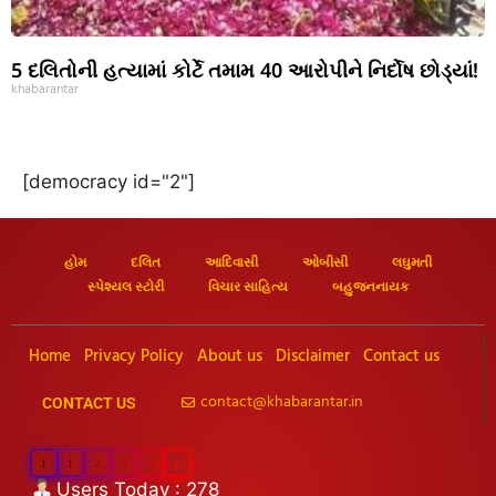
5 દલિતોની હત્યામાં કોર્ટે તમામ 40 આરોપીને નિર્દોષ છોડ્યાં!
khabarantar
[democracy id="2"]
હોમ
દલિત
આદિવાસી
ઓબીસી
લઘુમતી
સ્પેશ્યલ સ્ટોરી
વિચાર સાહિત્ય
બહુજનનાયક
Home
Privacy Policy
About us
Disclaimer
Contact us
contact@khabarantar.in
CONTACT US
1
1
2
4
3
1
Users Today : 278