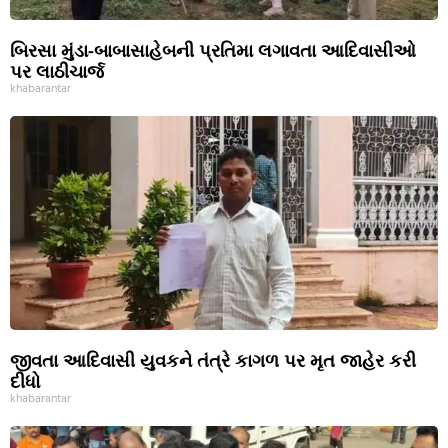
બિરસા મુંડા-બાબાસાહેબની પ્રતિમા લગાવતા આદિવાસીઓ
પર લાઠીચાર્જ
khabarantar
જીવતા આદિવાસી યુવકને તંત્રે કાગળ પર મૃત જાહેર કરી
દીધો
khabarantar