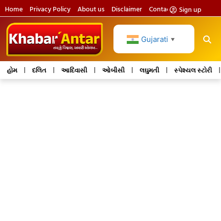
Home
Privacy Policy
About us
Disclaimer
Contact us
Sign up
Gujarati
▼
હોમ
દલિત
આદિવાસી
ઓબીસી
લઘુમતી
સ્પેશ્યલ સ્ટોરી