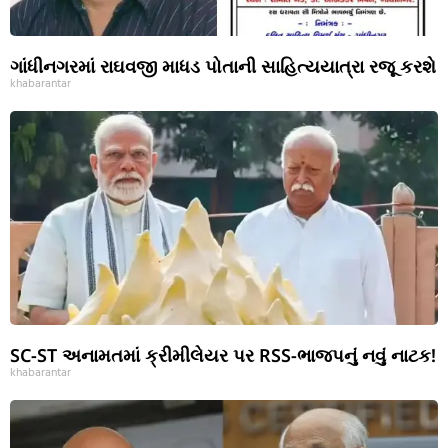
ગાંધીનગરમાં રાઘવજી માધડ પોતાની સાહિત્યયાત્રા રજૂ કરશે
khabarantar
SC-ST અનામતમાં ક્રીમીલેયર પર RSS-ભાજપનું નવું નાટક!
khabarantar