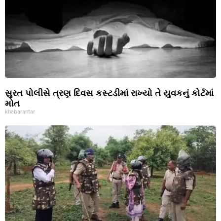
સુરત પોલીસે ત્રણ દિવસ કસ્ટડીમાં રાખ્યો તે યુવકનું કોર્ટમાં
મોત
khabarantar