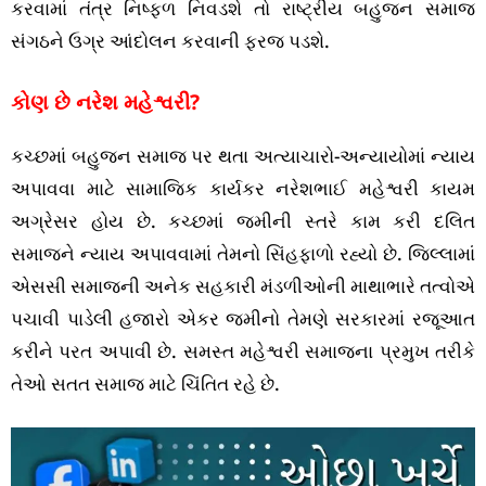
કરવામાં તંત્ર નિષ્ફળ નિવડશે તો રાષ્ટ્રીય બહુજન સમાજ
સંગઠને ઉગ્ર આંદોલન કરવાની ફરજ પડશે.
કોણ છે નરેશ મહેશ્વરી?
કચ્છમાં બહુજન સમાજ પર થતા અત્યાચારો-અન્યાયોમાં ન્યાય
અપાવવા માટે સામાજિક કાર્યકર નરેશભાઈ મહેશ્વરી કાયમ
અગ્રેસર હોય છે. કચ્છમાં જમીની સ્તરે કામ કરી દલિત
સમાજને ન્યાય અપાવવામાં તેમનો સિંહફાળો રહ્યો છે. જિલ્લામાં
એસસી સમાજની અનેક સહકારી મંડળીઓની માથાભારે તત્વોએ
પચાવી પાડેલી હજારો એકર જમીનો તેમણે સરકારમાં રજૂઆત
કરીને પરત અપાવી છે. સમસ્ત મહેશ્વરી સમાજના પ્રમુખ તરીકે
તેઓ સતત સમાજ માટે ચિંતિત રહે છે.