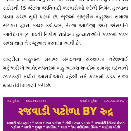
રાઠોડની 15 જેટલા જાતિવાદી ભરવાડોઓ કરેલી નિર્મમ હત્યાના
પડઘા કચ્છ સુધી પડ્યાં છે. ભૂજમાં રાષ્ટ્રીય બહુજન સમાજ
સંગઠન દ્વારા કચ્છ કલેક્ટર, રેન્જ આઈજી અને એસપીને
આવેદનપત્ર પાઠવી નિલેશ રાઠોડના હત્યારાઓને કડકમાં કડક
સજા થાય તે રજૂઆત કરવામાં આવી છે.
રાષ્ટ્રીય બહુજન સમાજ સંગઠનના સંસ્થાપક નરેશભાઈ
મહેશ્વરીએ આવેદનપત્રમાં બહુ આકરા શબ્દોમાં સમગ્ર ઘટનાની
ઝાટકણી કાઢીને આરોપીઓને વહેલી તકે કડકમાં કડક સજા
થાય તેવી માગણી કરી છે.