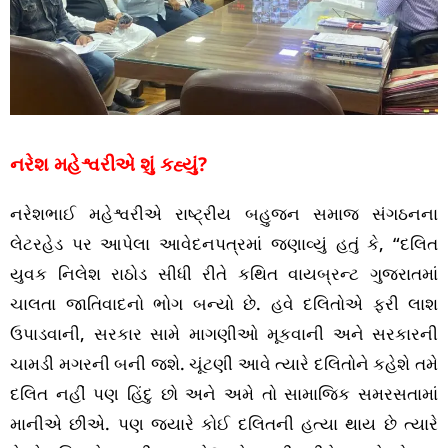
નરેશ મહેશ્વરીએ શું કહ્યું?
નરેશભાઈ મહેશ્વરીએ રાષ્ટ્રીય બહુજન સમાજ સંગઠનના
લેટરહેડ પર આપેલા આવેદનપત્રમાં જણાવ્યું હતું કે, “દલિત
યુવક નિલેશ રાઠોડ સીધી રીતે કથિત વાયબ્રન્ટ ગુજરાતમાં
ચાલતા જાતિવાદનો ભોગ બન્યો છે. હવે દલિતોએ ફરી લાશ
ઉપાડવાની, સરકાર સામે માગણીઓ મૂકવાની અને સરકારની
ચામડી મગરની બની જશે. ચૂંટણી આવે ત્યારે દલિતોને કહેશે તમે
દલિત નહીં પણ હિંદુ છો અને અમે તો સામાજિક સમરસતામાં
માનીએ છીએ. પણ જ્યારે કોઈ દલિતની હત્યા થાય છે ત્યારે