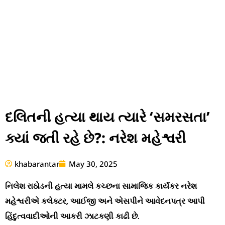
દલિતની હત્યા થાય ત્યારે ‘સમરસતા’
ક્યાં જતી રહે છે?: નરેશ મહેશ્વરી
khabarantar
May 30, 2025
નિલેશ રાઠોડની હત્યા મામલે કચ્છના સામાજિક કાર્યકર નરેશ
મહેશ્વરીએ કલેક્ટર, આઈજી અને એસપીને આવેદનપત્ર આપી
હિંદુત્વવાદીઓની આકરી ઝાટકણી કાઢી છે.