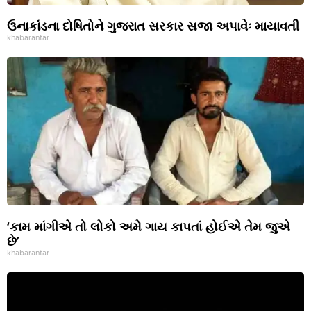
ઉનાકાંડના દોષિતોને ગુજરાત સરકાર સજા અપાવેઃ માયાવતી
khabarantar
‘કામ માંગીએ તો લોકો અમે ગાય કાપતાં હોઈએ તેમ જુએ
છે’
khabarantar