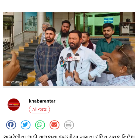
khabarantar
All Posts
અમરેલીના લાઠી તાલુકાના જરખીયા ગામના દલિત યુવક નિલેશ