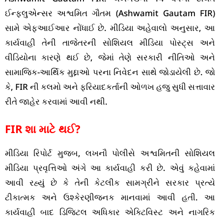
ઈન્ફ્લુએન્સર અશ્વમિત ગૌતમ (Ashwamit Gautam FIR)
સામે એફઆઈઆર નોંધાઈ છે. મીડિયા અહેવાલો અનુસાર, આ
કાર્યવાહી તેની તાજેતરની સોશિયલ મીડિયા પોસ્ટ્સ અને
વીડિયોના કારણે થઈ છે, જેમાં તેણે સરકારી નીતિઓ અને
સામાજિક-આર્થિક મુદ્દાઓ પરના નિવેદન સાથે જોડાયેલી છે. જો
કે, FIR ની કલમો અને ફરિયાદકર્તાની ઓળખ હજુ સુધી સત્તાવાર
રીતે જાહેર કરવામાં આવી નથી.
FIR શા માટે થઈ?
મીડિયા રિપોર્ટ મુજબ, લખનૌ પોલીસે અશ્વમિતની સોશિયલ
મીડિયા પ્રવૃત્તિઓ અંગે આ કાર્યવાહી કરી છે. એવું કહેવામાં
આવી રહ્યું છે કે તેની કેટલીક સામગ્રીને સરકાર પ્રત્યે
ટીકાત્મક અને ઉશ્કેરણીજનક માનવામાં આવી હતી. આ
કાર્યવાહી બાદ ડિજિટલ અધિકાર એક્ટિવિસ્ટ અને નાગરિક