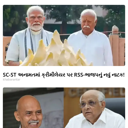
SC-ST અનામતમાં ક્રીમીલેયર પર RSS-ભાજપનું નવું નાટક!
khabarantar