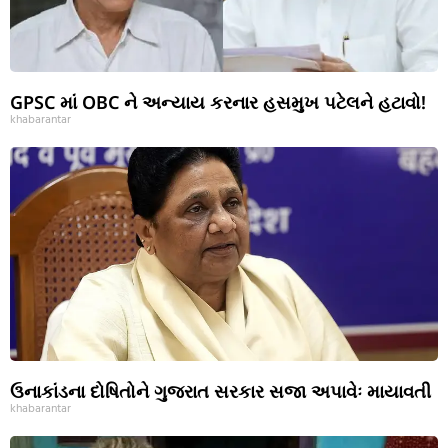
GPSC માં OBC ને અન્યાય કરનાર હસમુખ પટેલને હટાવો!
khabarantar
ઉનાકાંડના દોષિતોને ગુજરાત સરકાર સજા અપાવેઃ માયાવતી
khabarantar