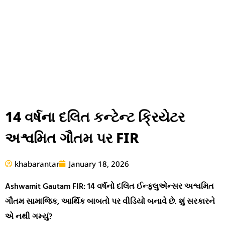
14 વર્ષના દલિત કન્ટેન્ટ ક્રિયેટર
અશ્વમિત ગૌતમ પર FIR
khabarantar
January 18, 2026
Ashwamit Gautam FIR: 14 વર્ષનો દલિત ઈન્ફ્લુએન્સર અશ્વમિત
ગૌતમ સામાજિક, આર્થિક બાબતો પર વીડિયો બનાવે છે. શું સરકારને
એ નથી ગમ્યું?