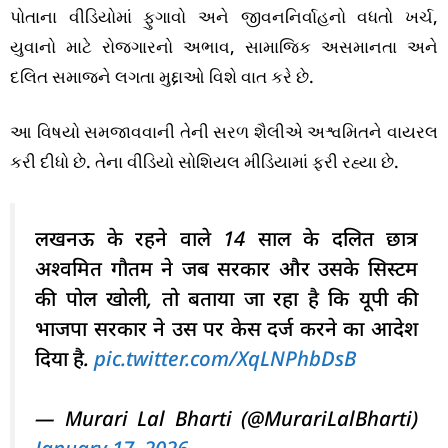
પોતાના વીડિયોમાં ફુગાવો અને જીવનનિર્વાહનો વધતો ખર્ચ,
યુવાનો માટે રોજગારનો અભાવ, સામાજિક અસમાનતા અને
દલિત સમાજને લગતા મુદ્દાઓ વિશે વાત કરે છે.
આ વિષયો સમજાવવાની તેની સરળ શૈલીએ અશ્વમિતને વાયરલ
કરી દીધો છે. તેના વીડિયો સોશિયલ મીડિયામાં ફરી રહ્યા છે.
लखनऊ के रहने वाले 14 साल के दलित छात्र
अश्वमित गौतम ने जब सरकार और उसके सिस्टम
की पोल खोली, तो बताया जा रहा है कि यूपी की
भाजपा सरकार ने उस पर केस दर्ज करने का आदेश
दिया है.
pic.twitter.com/XqLNPhbDsB
— Murari Lal Bharti (@MurariLalBharti)