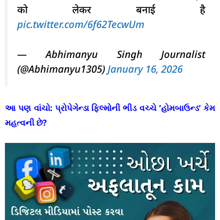
को लेकर बनाई है
pic.twitter.com/6f62TecwUm
— Abhimanyu Singh Journalist
(@Abhimanyu1305)
January 16, 2026
આ પણ વાંચો:
પ્રોપેગેન્ડા ફિલ્મોની ભીડ વચ્ચે ‘હોમબાઉન્ડ’ કેમ
મહત્વની છે?