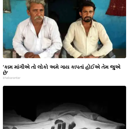
‘કામ માંગીએ તો લોકો અમે ગાય કાપતાં હોઈએ તેમ જુએ
છે’
khabarantar