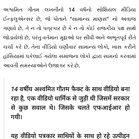
અશ્વમિત ગૌતમ લખનૌનો 14 વર્ષનો સોશિયલ મીડિયા
ઈન્ફ્લુએન્સર છે, જે પોતાને “સામાન્ય માણસ” નો અવાજ
ગણાવે છે. તે ન તો પત્રકાર છે કે ન તો કોઈ રાજકીય પક્ષ સાથે
જોડાયેલો છે, પરંતુ વર્તમાન મુદ્દાઓ પર સીધી અને અભૂતપૂર્વ રીતે
ચર્ચા કરે છે. તેના વીડિયો ઘણીવાર સામાન્ય લોકો, ખાસ કરીને
હાંસિયામાં ધકેલાઈ ગયેલા સમાજના લોકો દ્વારા સામનો કરવામાં
આવતી સમસ્યાઓને ઉજાગર કરે છે.
14 वर्षीय अश्वमित गौतम फैक्ट के साथ वीडियो बना
रहा है, एक वीडियो धार्मिक से जुड़ी थी जिसमें सरकार
से कुछ सवाल थे। जिसके चलते एफआईआर हो
गयी।
यह वीडियो पत्रकार साथियों के साथ हो रहे उत्पीड़न