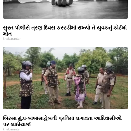
સુરત પોલીસે ત્રણ દિવસ કસ્ટડીમાં રાખ્યો તે યુવકનું કોર્ટમાં
મોત
khabarantar
બિરસા મુંડા-બાબાસાહેબની પ્રતિમા લગાવતા આદિવાસીઓ
પર લાઠીચાર્જ
khabarantar