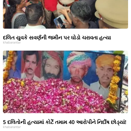
દલિત યુવકે સવર્ણની જમીન પર ઘોડો ચરાવતા હત્યા
khabarantar
5 દલિતોની હત્યામાં કોર્ટે તમામ 40 આરોપીને નિર્દોષ છોડ્યાં!
khabarantar