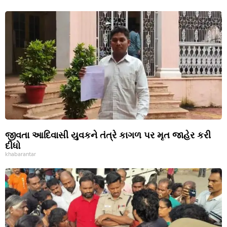
જીવતા આદિવાસી યુવકને તંત્રે કાગળ પર મૃત જાહેર કરી
દીધો
khabarantar