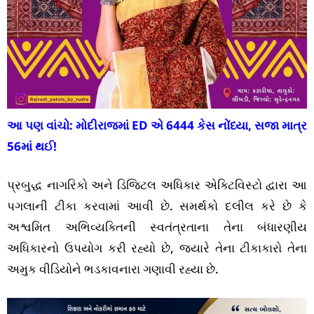
આ પણ વાંચો:
મોદીરાજમાં ED એ 6444 કેસ નોંધ્યા, સજા માત્ર
56માં થઈ!
પ્રબુદ્ધ નાગરિકો અને ડિજિટલ અધિકાર એક્ટિવિસ્ટો દ્વારા આ
પગલાની ટીકા કરવામાં આવી છે. સમર્થકો દલીલ કરે છે કે
અશ્વમિત અભિવ્યક્તિની સ્વતંત્રતાના તેના બંધારણીય
અધિકારનો ઉપયોગ કરી રહ્યો છે, જ્યારે તેના ટીકાકારો તેના
અમુક વીડિયોને ભડકાવનારા ગણાવી રહ્યા છે.