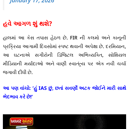
January 17, 2026
હવે આગળ શું થશે?
હાલમાં આ કેસ તપાસ હેઠળ છે. FIR ની કલમો અને કાનૂની
પ્રક્રિયા આગામી દિવસોમાં સ્પષ્ટ થવાની અપેક્ષા છે. દરમિયાન,
આ ઘટનાએ સગીરોની ડિજિટલ અભિવ્યક્તિ, સોશિયલ
મીડિયાની મર્યાદાઓ અને વાણી સ્વાતંત્ર્ય પર એક નવી ચર્ચા
જગાવી દીધી છે.
આ પણ વાંચો:
‘હું IAS છું, છતાં સવર્ણો અટક જોઈને મારી સાથે
ભેદભાવ કરે છે!’