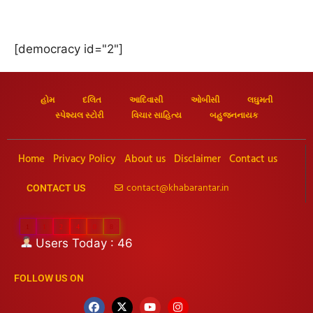
[democracy id="2"]
હોમ
દલિત
આદિવાસી
ઓબીસી
લઘુમતી
સ્પેશ્યલ સ્ટોરી
વિચાર સાહિત્ય
બહુજનનાયક
Home
Privacy Policy
About us
Disclaimer
Contact us
contact@khabarantar.in
CONTACT US
1
1
2
4
0
8
Users Today : 46
FOLLOW US ON