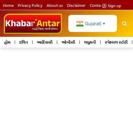
Home
Privacy Policy
About us
Disclaimer
Contact us
Sign up
Gujarati
▼
હોમ
દલિત
આદિવાસી
ઓબીસી
લઘુમતી
સ્પેશ્યલ સ્ટોરી