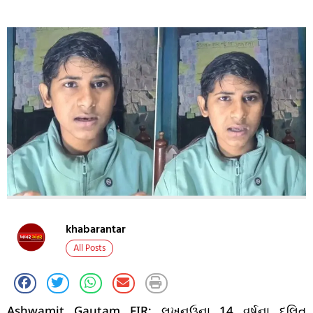
khabarantar
All Posts
Ashwamit Gautam FIR: લખનઉના 14 વર્ષના દલિત