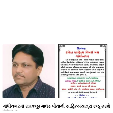
ગાંધીનગરમાં રાઘવજી માધડ પોતાની સાહિત્યયાત્રા રજૂ કરશે
khabarantar