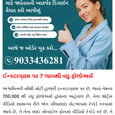
ઈન્સ્ટાગ્રામ પર 7 લાખથી વધુ ફોલોઅર્સ
અશ્વમિતની સૌથી મોટી હાજરી ઇન્સ્ટાગ્રામ પર છે, જ્યાં તેમના
700,000 થી વધુ ફોલોઅર્સ હોવાના અહેવાલ છે. તેના શોર્ટ્સ
વીડિયો સામાન્ય રીતે એક સીધાસાદા સેટઅપમાં રેકોર્ડ કરવામાં
આવે છે, તે તેના સાદા મોબાઈલ ફોનમાં વીડિયો રેકોર્ડ કરે છે. તે