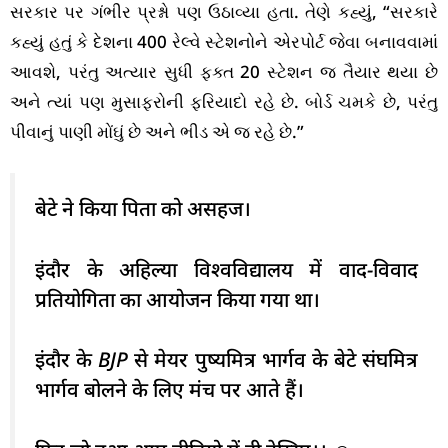
સરકાર પર ગંભીર પ્રશ્નો પણ ઉઠાવ્યા હતા. તેણે કહ્યું, “સરકારે
કહ્યું હતું કે દેશના 400 રેલ્વે સ્ટેશનોને એરપોર્ટ જેવા બનાવવામાં
આવશે, પરંતુ અત્યાર સુધી ફક્ત 20 સ્ટેશન જ તૈયાર થયા છે
અને ત્યાં પણ મુસાફરોની ફરિયાદો રહે છે. બોર્ડ ચમકે છે, પરંતુ
પીવાનું પાણી મોંઘું છે અને ભીડ એ જ રહે છે.”
बेटे ने किया पिता को असहज।
इंदौर के अहिल्या विश्वविद्यालय में वाद-विवाद
प्रतियोगिता का आयोजन किया गया था।
इंदौर के BJP से मेयर पुष्यमित्र भार्गव के बेटे संघमित्र
भार्गव बोलने के लिए मंच पर आते हैं।