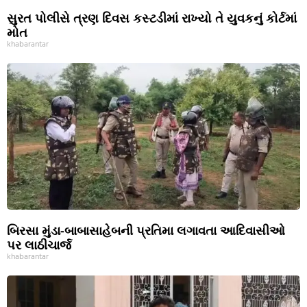
સુરત પોલીસે ત્રણ દિવસ કસ્ટડીમાં રાખ્યો તે યુવકનું કોર્ટમાં
મોત
khabarantar
બિરસા મુંડા-બાબાસાહેબની પ્રતિમા લગાવતા આદિવાસીઓ
પર લાઠીચાર્જ
khabarantar