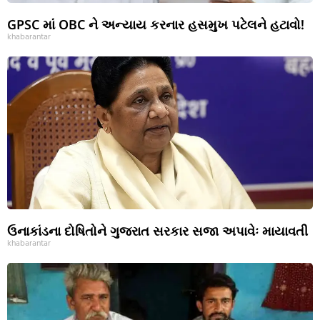
GPSC માં OBC ને અન્યાય કરનાર હસમુખ પટેલને હટાવો!
khabarantar
ઉનાકાંડના દોષિતોને ગુજરાત સરકાર સજા અપાવેઃ માયાવતી
khabarantar