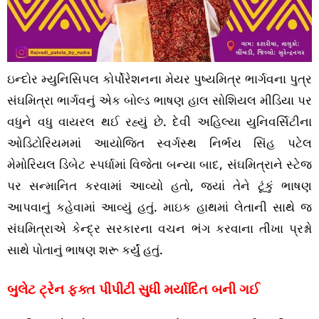
ઇન્દોર મ્યુનિસિપલ કોર્પોરેશનના મેયર પુષ્યમિત્ર ભાર્ગવના પુત્ર
સંઘમિત્રા ભાર્ગવનું એક બોલ્ડ ભાષણ હાલ સોશિયલ મીડિયા પર
વધુને વધુ વાયરલ થઈ રહ્યું છે. દેવી અહિલ્યા યુનિવર્સિટીના
ઓડિટોરિયમમાં આયોજિત સ્વર્ગસ્થ નિર્ભય સિંહ પટેલ
મેમોરિયલ ડિબેટ સ્પર્ધામાં વિજેતા બન્યા બાદ, સંઘમિત્રાને સ્ટેજ
પર સન્માનિત કરવામાં આવ્યો હતો, જ્યાં તેને ટૂંકું ભાષણ
આપવાનું કહેવામાં આવ્યું હતું. માઇક હાથમાં લેતાની સાથે જ
સંઘમિત્રાએ કેન્દ્ર સરકારના વચન ભંગ કરવાના તીખા પ્રશ્નો
સાથે પોતાનું ભાષણ શરૂ કર્યું હતું.
બુલેટ ટ્રેન ફક્ત પીપીટી સુધી મર્યાદિત બની ગઈ