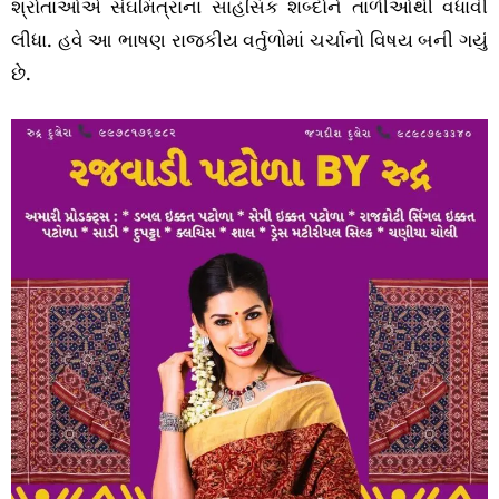
શ્રોતાઓએ સંઘમિત્રાના સાહસિક શબ્દોને તાળીઓથી વધાવી
લીધા. હવે આ ભાષણ રાજકીય વર્તુળોમાં ચર્ચાનો વિષય બની ગયું
છે.