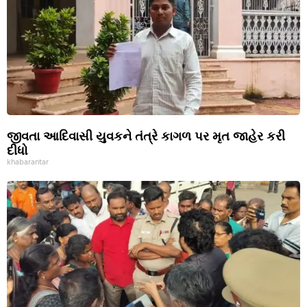
જીવતા આદિવાસી યુવકને તંત્રે કાગળ પર મૃત જાહેર કરી
દીધો
khabarantar