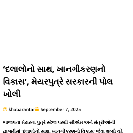
‘દલાલોનો સાથ, ખાનગીકરણનો
વિકાસ’, મેયરપુત્રે સરકારની પોલ
ખોલી
khabarantar
September 7, 2025
ભાજપના મેયરના પુત્રે સ્ટેજ પરથી સીએમ અને મંત્રીઓની
હાજરીમાં ‘દલાલોનો સાથ, ખાનગીકરણનો વિકાસ’ જેવા શબ્દો વડે