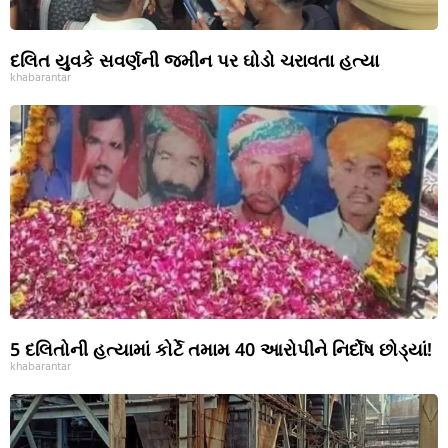
દલિત યુવકે સવર્ણની જમીન પર ઘોડો ચરાવતા હત્યા
khabarantar
5 દલિતોની હત્યામાં કોર્ટે તમામ 40 આરોપીને નિર્દોષ છોડ્યાં!
khabarantar