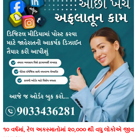
૧૦ વર્ષમાં, રેલ અકસ્માતોમાં ૨૦,૦૦૦ થી વધુ લોકોએ જીવ