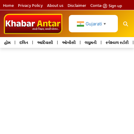
Home
Privacy Policy
About us
Disclaimer
Contact us
Sign up
Gujarati
▼
હોમ
દલિત
આદિવાસી
ઓબીસી
લઘુમતી
સ્પેશ્યલ સ્ટોરી