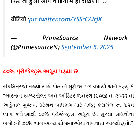
फिर जो हुआ आप वीडियो में ही देखिए।। ☺
वीडियो :
pic.twitter.com/YSSrCAlrJK
— PrimeSource Network
(@PrimesourceN)
September 5, 2025
૮૦% પ્રોજેક્ટ્સ અધૂરા પડ્યા છે
સંઘમિત્રએ તથ્યો સાથે પોતાનો મુદ્દો આગળ વધાર્યો અને કહ્યું કે
“ભારતના કોમ્પ્ટ્રોલર અને ઓડિટર જનરલ (CAG) ના ૨૦૨૨ ના
અહેવાલ મુજબ, સ્ટેશન બાંધકામ માટે મંજૂર કરાયેલ રૂ. ૧.૨૫
લાખ કરોડમાંથી ૮૦% પ્રોજેક્ટ્સ અધૂરા છે. સુરક્ષા સાધનોના
બજેટનો ૭૮% ભાગ અન્ય યોજનાઓમાં વાળવામાં આવ્યો હતો.”