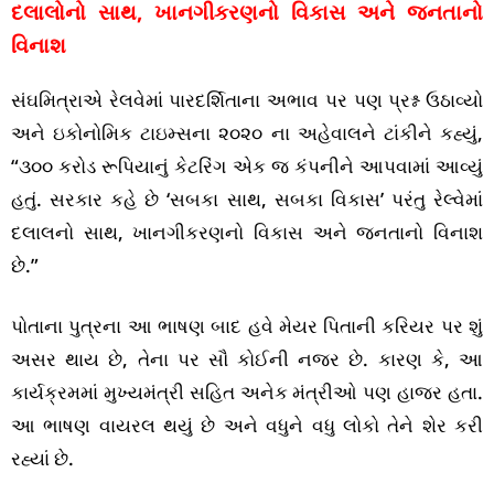
દલાલોનો સાથ, ખાનગીકરણનો વિકાસ અને જનતાનો
વિનાશ
સંઘમિત્રાએ રેલવેમાં પારદર્શિતાના અભાવ પર પણ પ્રશ્ન ઉઠાવ્યો
અને ઇકોનોમિક ટાઇમ્સના ૨૦૨૦ ના અહેવાલને ટાંકીને કહ્યું,
“૩૦૦ કરોડ રૂપિયાનું કેટરિંગ એક જ કંપનીને આપવામાં આવ્યું
હતું. સરકાર કહે છે ‘સબકા સાથ, સબકા વિકાસ’ પરંતુ રેલ્વેમાં
દલાલનો સાથ, ખાનગીકરણનો વિકાસ અને જનતાનો વિનાશ
છે.”
પોતાના પુત્રના આ ભાષણ બાદ હવે મેયર પિતાની કરિયર પર શું
અસર થાય છે, તેના પર સૌ કોઈની નજર છે. કારણ કે, આ
કાર્યક્રમમાં મુખ્યમંત્રી સહિત અનેક મંત્રીઓ પણ હાજર હતા.
આ ભાષણ વાયરલ થયું છે અને વધુને વધુ લોકો તેને શેર કરી
રહ્યાં છે.