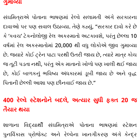
ગુમાવ્યા
સંઘમિત્રાએ પોતાના ભાષણમાં રેલ્વે સલામતી અંગે સરકારના
દાવાઓ પર પણ સવાલ ઉઠાવ્યા. તેણે કહ્યું, “સરકાર દાવો કરે છે
કે ‘કવચ’ ટેકનોલોજી રેલ અકસ્માતો અટકાવશે, પરંતુ છેલ્લા 10
વર્ષમાં રેલ અકસ્માતોમાં 20,000 થી વધુ લોકોએ જીવ ગુમાવ્યા
છે. જ્યારે કોઈ ટ્રેન પાટા પરથી ઉતરી જાય છે, ત્યારે માત્ર કોચ
જ તૂટી પડતા નથી, પરંતુ એક માતાનો ખોળો પણ ખાલી થઈ જાય
છે, કોઈ બાળકનું ભવિષ્ય અંધકારમાં ડૂબી જાય છે અને વૃદ્ધ
પિતાની છેલ્લી આશા પણ છીનવાઈ જાય છે.”
400 રેલ્વે સ્ટેશનોને બદલે, અત્યાર સુધી ફક્ત 20 જ
તૈયાર થયા
શાળાના વિદ્યાર્થી સંઘમિત્રાએ પોતાના ભાષણમાં સ્ટેશન
પુનર્વિકાસ પ્રોજેક્ટ અને રેલ્વેના ખાનગીકરણ અંગે કેન્દ્ર