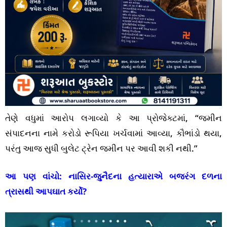
તેણે વધુમાં આરોપ લગાવ્યો કે આ પ્રોજેક્ટમાં, “જમીન
સંપાદનના નામે કરોડો રૂપિયા ખર્ચવામાં આવ્યા, કૌભાંડો થયા,
પરંતુ આજ સુધી બુલેટ ટ્રેન જમીન પર આવી શકી નથી.”
આ પણ વાંચો:
નાસિર-જુનૈદના હત્યારાએ બજરંગ દળના
ત્રાસથી આપઘાત કર્યો?