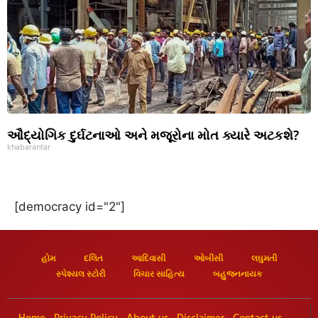
ઔદ્યોગિક દુર્ઘટનાઓ અને મજૂરોના મોત ક્યારે અટકશે?
khabarantar
[democracy id="2"]
હોમ
દલિત
આદિવાસી
ઓબીસી
લઘુમતી
સ્પેશ્યલ સ્ટોરી
વિચાર સાહિત્ય
બહુજનનાયક