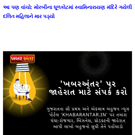
આ પણ વાંચો:
મોરબીના ધૂળકોટમાં સ્વામિનારાયણ મંદિરે ગયેલી
દલિત મહિલાને માર પડ્યો