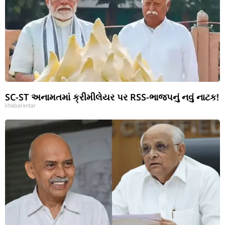
SC-ST અનામતમાં ક્રીમીલેયર પર RSS-ભાજપનું નવું નાટક!
khabarantar