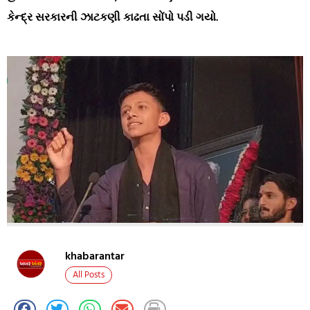
કેન્દ્ર સરકારની ઝાટકણી કાઢતા સોંપો પડી ગયો.
khabarantar
All Posts