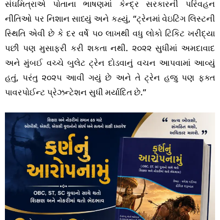
સંઘમિત્રાએ પોતાના ભાષણમાં કેન્દ્ર સરકારની પરિવહન
નીતિઓ પર નિશાન સાધ્યું અને કહ્યું, “ટ્રેનમાં વેઇટિંગ લિસ્ટની
સ્થિતિ એવી છે કે દર વર્ષે ૫૦ લાખથી વધુ લોકો ટિકિટ ખરીદ્યા
પછી પણ મુસાફરી કરી શકતા નથી. ૨૦૨૨ સુધીમાં અમદાવાદ
અને મુંબઈ વચ્ચે બુલેટ ટ્રેન દોડવાનું વચન આપવામાં આવ્યું
હતું, પરંતુ ૨૦૨૫ આવી ગયું છે અને તે ટ્રેન હજુ પણ ફક્ત
પાવરપોઈન્ટ પ્રેઝન્ટેશન સુધી મર્યાદિત છે.”