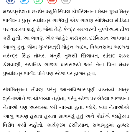
મધ્યપ્રદેશના ઇન્દોર મ્યુનિસિપલ કોર્પોરેશનના મેયર પુષ્યમિત્ર
ભાર્ગવના પુત્ર સંઘમિત્ર ભાર્ગવનું એક ભાષણ સોશિયલ મીડિયા
પર વાયરલ થયું છે, જેમાં તેણે કેન્દ્ર સરકારની ખુલ્લેઆમ ટીકા
કરી હતી. આ ભાષણ એક જાહેર કાર્યક્રમ દરમિયાન આપવામાં
આવ્યું હતું, જેમાં મુખ્યમંત્રી મોહન યાદવ, વિધાનસભા અધ્યક્ષ
નરેન્દ્ર સિંહ તોમર, મંત્રી તુલસી સિલાવત, સાંસદ શંકર
કેશવાણી, સ્થાનિક ભાજપ ધારાસભ્યો અને તેના પિતા મેયર
પુષ્યમિત્ર ભાર્ગવ પોતે પણ સ્ટેજ પર હાજર હતા.
સંઘમિત્રાના તીક્ષ્ણ પરંતુ આત્મવિશ્વાસપૂર્ણ વક્તવ્યે માત્ર
શ્રોતાઓને જ ચોંકાવ્યા નહોતા, પરંતુ સ્ટેજ પર બેઠેલા ભાજપના
નેતાઓ પણ અસ્વસ્થ કરી નાખ્યા હતા. જોકે, બધા નેતાઓએ
આખું ભાષણ હસતાં હસતાં સાંભળ્યું હતું અને કોઈએ જાહેરમાં
વિરોધ કર્યો નહોતો. કાર્યક્રમ દરમિયાન, સભાગૃહમાં હાજર