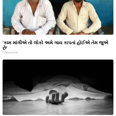
‘કામ માંગીએ તો લોકો અમે ગાય કાપતાં હોઈએ તેમ જુએ
છે’
khabarantar