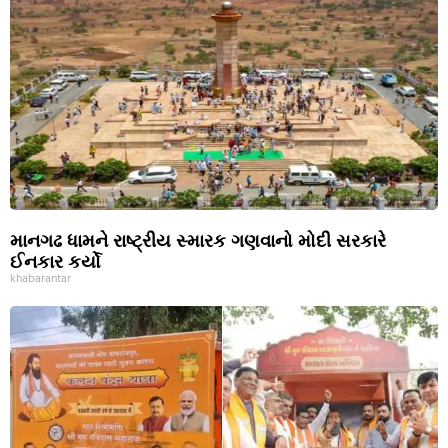
માનગઢ ધામને રાષ્ટ્રીય સ્મારક ગણવાનો મોદી સરકારે
ઈનકાર કર્યો
khabarantar