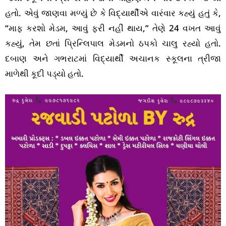
હતો. એવું જાણવા મળ્યું છે કે વિદ્યાર્થીએ વારંવાર કહ્યું હતું કે,
“માફ કરશો મેડમ, આવું ફરી નહીં થાય,” તેણે 24 વખત આવું
કહ્યું, તેમ છતાં પ્રિન્લિપાલ મેડમનો ઠપકો ચાલુ રહ્યો હતો.
દબાણ અને ગભરાટમાં વિદ્યાર્થી અચાનક સ્કૂલના ત્રીજા
માળેથી કૂદી પડ્યો હતો.