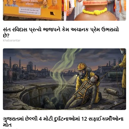
સંત રવિદાસ પ્રત્યે ભાજપને કેમ અચાનક પ્રેમ ઉભરાયો
છે?
khabarantar
ગુજરાતમાં છેલ્લી 4 મોટી દુર્ઘટનાઓમાં 12 સફાઈકાર્મીઓના
મોત