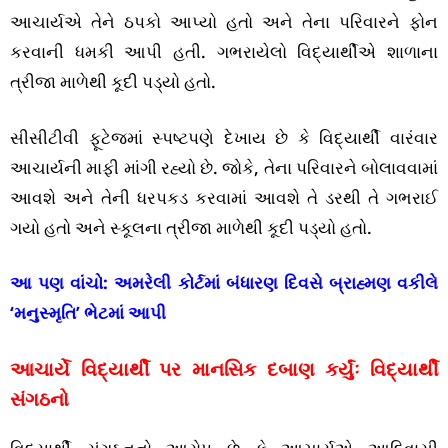
આચાર્યએ તેને ઠપકો આપ્યો હતો અને તેના પરિવારને ફોન
કરવાની ધમકી આપી હતી. ગભરાયેલો વિદ્યાર્થીએ શાળાના
ત્રીજા માળેથી કૂદી પડ્યો હતો.
સીસીટીવી ફૂટેજમાં સ્પષ્ટપણે દેખાય છે કે વિદ્યાર્થી વારંવાર
આચાર્યની માફી માંગી રહ્યો છે. જોકે, તેના પરિવારને બોલાવવામાં
આવશે અને તેની ધરપકડ કરવામાં આવશે તે ડરથી તે ગભરાઈ
ગયો હતો અને સ્કૂલના ત્રીજા માળેથી કૂદી પડ્યો હતો.
આ પણ વાંચો:
અમરેલી કોર્ટમાં બંધારણ દિવસે બ્રાહ્મણ વકીલે
‘મનુસ્મૃતિ’ ભેટમાં આપી
આચાર્યે વિદ્યાર્થી પર માનસિક દબાણ કર્યુંઃ વિદ્યાર્થી
સંગઠનો