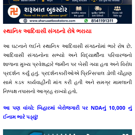
સ્થાનિક આદિવાસી સંગઠનો રોષે ભરાયા
આ ઘટનાને લઈને સ્થાનિક આદિવાસી સંગઠનોમાં ભારે રોષ છે.
આદિવાસી સંગઠનોના સભ્યો અને વિદ્યાર્થીના પરિવારજનો
શાળાના મુખ્ય પ્રવેશદ્વારે જમીન પર બેસી ગયા હતા અને વિરોધ
પ્રદર્શન કર્યું હતું. પ્રદર્શનકારીઓએ પ્રિન્સિપાલ ડોલી ચૌહાણ
સામે કડક કાર્યવાહીની માંગ કરી હતી અને સમગ્ર મામલાની
નિષ્પક્ષ તપાસનો આગ્રહ રાખ્યો હતો.
આ પણ વાંચો:
બિહારમાં બેરોજગારી પર NDAનું 10,000 નું
ઈનામ ભારે પડ્યું!