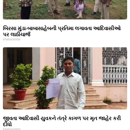
બિરસા મુંડા-બાબાસાહેબની પ્રતિમા લગાવતા આદિવાસીઓ
પર લાઠીચાર્જ
khabarantar
જીવતા આદિવાસી યુવકને તંત્રે કાગળ પર મૃત જાહેર કરી
દીધો
khabarantar