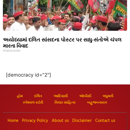
અયોધ્યામાં દલિત સાંસદના પોસ્ટર પર સાધુ-સંતોએ ચંપલ
મારતા વિવાદ
khabarantar
[democracy id="2"]
હોમ
દલિત
આદિવાસી
ઓબીસી
લઘુમતી
સ્પેશ્યલ સ્ટોરી
વિચાર સાહિત્ય
બહુજનનાયક
Home
Privacy Policy
About us
Disclaimer
Contact us