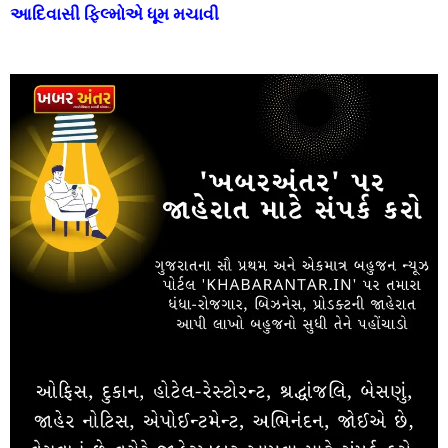
આદિવાસી ફિલ્મોએ ધૂમ મચાવી