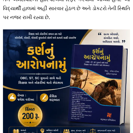
વિદ્યાર્થી હાલમાં અહીં સારવાર હેઠળ છે અને ડોકટરો તેની સ્થિતિ
પર નજર રાખી રહ્યા છે.