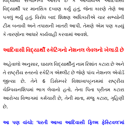
વિદ્યાર્થી સંગઠનનો આરોપ છે કે આચાર્યએ આદિવાસી
વિદ્યાર્થી પર માનસિક દબાણ કર્યું હતું, જેના કારણે તેણે આ
પગલું ભર્યું હતું. વિરોધ બાદ શિક્ષણ અધિકારીએ ચાર સભ્યોની
ટીમ બનાવી અને તપાસની ખાતરી આપી. તેમણે એમ પણ કહ્યું
કે તારણોના આધારે કાર્યવાહી કરવામાં આવશે.
આદિવાસી વિદ્યાર્થી સ્કેટિંગનો નેશનલ લેવલનો ખેલાડી છે
અહેવાલો અનુસાર, ઘાયલ વિદ્યાર્થીનું નામ રિશાંત કટારા છે અને
તે રાષ્ટ્રીય સ્તરનો સ્કેટિંગ એથ્લીટ છે જેણે પાંચ નેશનલ એવોર્ડ
જીત્યા છે. તેને 6 ડિસેમ્બરે વિશાખાપટ્ટનમમાં રાષ્ટ્રીય
ચેમ્પિયનશિપમાં ભાગ લેવાનો હતો. તેના પિતા પ્રીતમ કટારા
આરોગ્ય વિભાગમાં કર્મચારી છે, તેની માતા, મંજુ કટારા, ગૃહિણી
છે.
આ પણ વાંચો:
‘ધરતી આબા આદિવાસી ફિલ્મ ફેસ્ટિવલ’માં