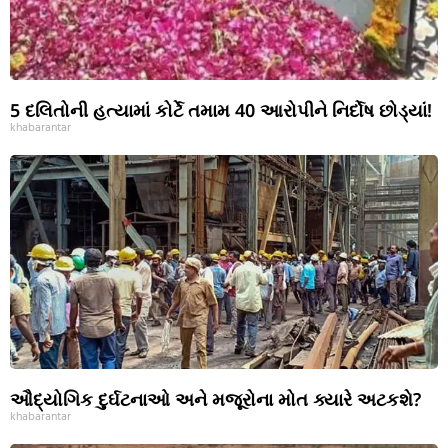
5 દલિતોની હત્યામાં કોર્ટે તમામ 40 આરોપીને નિર્દોષ છોડ્યાં!
khabarantar
ઔદ્યોગિક દુર્ઘટનાઓ અને મજૂરોના મોત ક્યારે અટકશે?
khabarantar