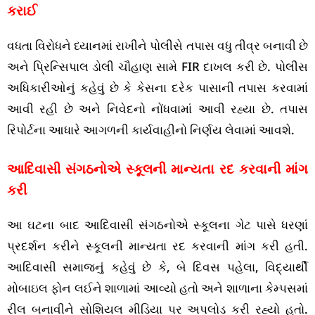
કરાઈ
વધતા વિરોધને ધ્યાનમાં રાખીને પોલીસે તપાસ વધુ તીવ્ર બનાવી છે
અને પ્રિન્સિપાલ ડોલી ચૌહાણ સામે FIR દાખલ કરી છે. પોલીસ
અધિકારીઓનું કહેવું છે કે કેસના દરેક પાસાની તપાસ કરવામાં
આવી રહી છે અને નિવેદનો નોંધવામાં આવી રહ્યા છે. તપાસ
રિપોર્ટના આધારે આગળની કાર્યવાહીનો નિર્ણય લેવામાં આવશે.
આદિવાસી સંગઠનોએ સ્કૂલની માન્યતા રદ કરવાની માંગ
કરી
આ ઘટના બાદ આદિવાસી સંગઠનોએ સ્કૂલના ગેટ પાસે ધરણાં
પ્રદર્શન કરીને સ્કૂલની માન્યતા રદ કરવાની માંગ કરી હતી.
આદિવાસી સમાજનું કહેવું છે કે, બે દિવસ પહેલા, વિદ્યાર્થી
મોબાઇલ ફોન લઈને શાળામાં આવ્યો હતો અને શાળાના કેમ્પસમાં
રીલ બનાવીને સોશિયલ મીડિયા પર અપલોડ કરી રહ્યો હતો.