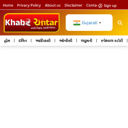
Home
Privacy Policy
About us
Disclaimer
Contact us
Sign up
Gujarati
▼
હોમ
દલિત
આદિવાસી
ઓબીસી
લઘુમતી
સ્પેશ્યલ સ્ટોરી