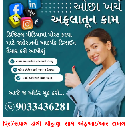
પ્રિન્સિપાલ ડોલી ચૌહાણ સામે એફઆઈઆર દાખલ