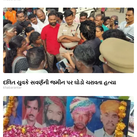
દલિત યુવકે સવર્ણની જમીન પર ઘોડો ચરાવતા હત્યા
khabarantar