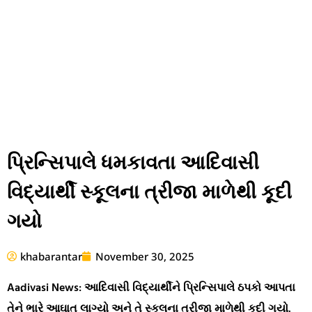
પ્રિન્સિપાલે ધમકાવતા આદિવાસી
વિદ્યાર્થી સ્કૂલના ત્રીજા માળેથી કૂદી
ગયો
khabarantar
November 30, 2025
Aadivasi News: આદિવાસી વિદ્યાર્થીને પ્રિન્સિપાલે ઠપકો આપતા
તેને ભારે આઘાત લાગ્યો અને તે સ્કૂલના ત્રીજા માળેથી કૂદી ગયો.