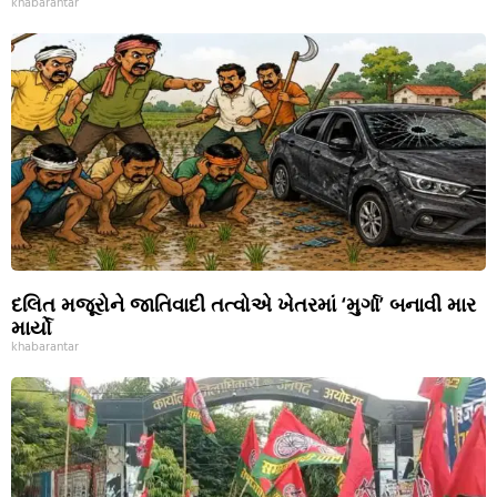
khabarantar
દલિત મજૂરોને જાતિવાદી તત્વોએ ખેતરમાં ‘મુર્ગા’ બનાવી માર
માર્યો
khabarantar