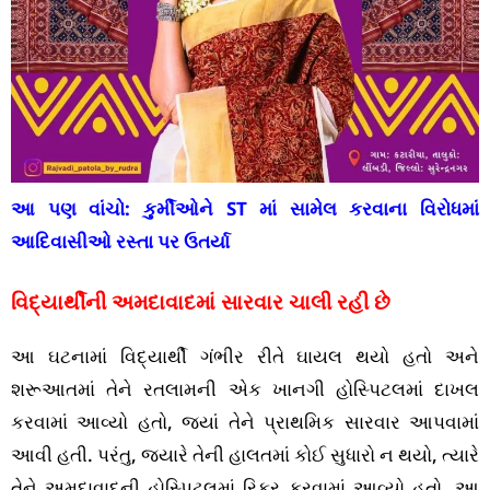
આ પણ વાંચો:
કુર્મીઓને ST માં સામેલ કરવાના વિરોધમાં
આદિવાસીઓ રસ્તા પર ઉતર્યા
વિદ્યાર્થીની અમદાવાદમાં સારવાર ચાલી રહી છે
આ ઘટનામાં વિદ્યાર્થી ગંભીર રીતે ઘાયલ થયો હતો અને
શરૂઆતમાં તેને રતલામની એક ખાનગી હોસ્પિટલમાં દાખલ
કરવામાં આવ્યો હતો, જ્યાં તેને પ્રાથમિક સારવાર આપવામાં
આવી હતી. પરંતુ, જ્યારે તેની હાલતમાં કોઈ સુધારો ન થયો, ત્યારે
તેને અમદાવાદની હોસ્પિટલમાં રિફર કરવામાં આવ્યો હતો. આ