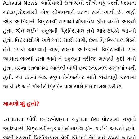
Adivasi News: આદિવાસી સમાજની સૌથી વધુ વસ્તી ધરાવતા
મધ્યપ્રદેશમાંથી એક ચોંકાવનારી ઘટના સામે આવી છે. અહીં
એક આદિવાસી વિદ્યાર્થી શાળામાં મોબાઈલ ફોન લઈને આવ્યો
હતો. જેને લઈને સ્કૂલની પ્રિન્સિપાલે તેને ભારે ઠપકો આપ્યો
હતો. વિદ્યાર્થીએ અનેકવાર માફી માંગી, છતાં પ્રિન્સિપાલ મેડમે
તેને ઠપકો આપવાનું ચાલું રાખતા આદિવાસી વિદ્યાર્થીને ભારે
આઘાત લાગ્યો હતો અને તે સ્કૂલના ત્રીજા માળેથી કૂદી ગયો
હતો. ઘટના રતલામમાં આવેલી બોધી ઇન્ટરનેશનલ સ્કૂલમાં બની
હતી. આ ઘટના બાદ સ્કૂલ મેનેજમેન્ટ સામે કાર્યવાહી કરવામાં
આવી છે અને પોલીસે પ્રિન્સિપાલ સામે FIR દાખલ કરી છે.
મામલો શું હતો?
રતલામમાં બોધી ઇન્ટરનેશનલ સ્કૂલમાં 8મા ધોરણમાં ભણતો
આદિવાસી વિદ્યાર્થી સ્કૂલમાં મોબાઈલ ફોન લઈને આવ્યો હતો.
જેથી સ્કૂલની પ્રિન્સિપાલ ડોલી ચૌહાણે તેને ભારે ઠપકો આપ્યો