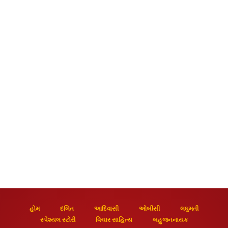
હોમ
દલિત
આદિવાસી
ઓબીસી
લઘુમતી
સ્પેશ્યલ સ્ટોરી
વિચાર સાહિત્ય
બહુજનનાયક