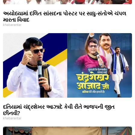
અયોધ્યામાં દલિત સાંસદના પોસ્ટર પર સાધુ-સંતોએ ચંપલ
મારતા વિવાદ
khabarantar
દતિયામાં ચંદ્રશેખર આઝાદે કેવી રીતે ભાજપની જીત
છીનવી?
khabarantar