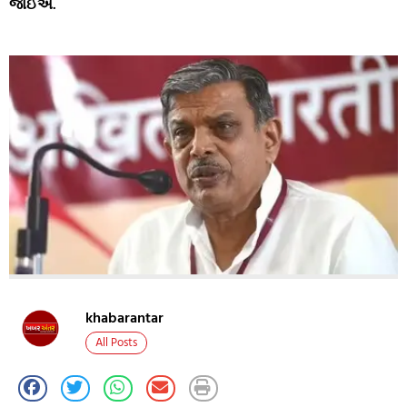
જોઈએ.
khabarantar
All Posts