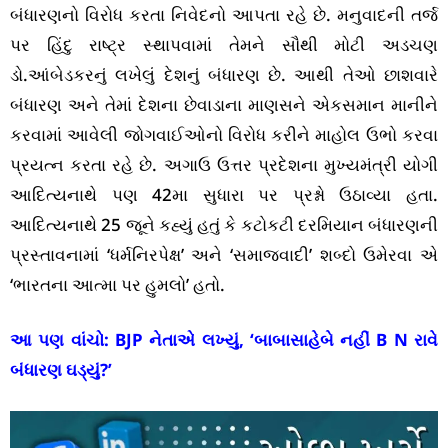
બંધારણનો વિરોધ કરતા નિવેદનો આપતા રહે છે. મનુવાદની તર્જ
પર હિંદુ રાષ્ટ્ર સ્થાપવામાં તેમને સૌથી મોટી અડચણ
ડો.આંબેડકરનું લખેલું દેશનું બંધારણ છે. આથી તેઓ છાશવારે
બંધારણ અને તેમાં દેશના છેવાડાના માણસને એકસમાન માનીને
કરવામાં આવેલી જોગવાઈઓનો વિરોધ કરીને માહોલ ઉભો કરવા
પ્રયત્ન કરતા રહે છે. અગાઉ ઉત્તર પ્રદેશના મુખ્યમંત્રી યોગી
આદિત્યનાથે પણ 42મા સુધારા પર પ્રશ્નો ઉઠાવ્યા હતા.
આદિત્યનાથે 25 જૂને કહ્યું હતું કે કટોકટી દરમિયાન બંધારણની
પ્રસ્તાવનામાં ‘ધર્મનિરપેક્ષ’ અને ‘સમાજવાદી’ શબ્દો ઉમેરવા એ
‘ભારતના આત્મા પર હુમલો’ હતો.
આ પણ વાંચો:
BJP નેતાએ લખ્યું, ‘બાબાસાહેબે નહીં B N રાવે
બંધારણ ઘડ્યું?’