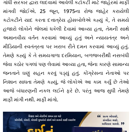
ગાંધી સરકાર દ્વારા લાદવામાં આવેલી કટોકટી માટે જાહેરમાં માફી
માંગવી જોઈએ. 25 જૂન, 1975ના રોજ જાહેર કરાયેલી
કટોકટીને યાદ કરતા દત્તાત્રેય હોસબોલેએ કહ્યું કે, તે સમયે
હજારો લોકોને જેલમાં ધકેલી દેવામાં આવ્યા હતા, તેમની સાથે
અમાનવીય વર્તન કરવામાં આવ્યું હતું અને ન્યાયતંત્ર અને
મીડિયાની સ્વતંત્રતા પર ખરાબ રીતે દમન કરવામાં આવ્યું હતું.
તેમણે કહ્યું કે તે સમયગાળા દરમિયાન, બળજબરીથી નસબંધી
જેવા કઠોર પગલાં પણ લેવામાં આવ્યા હતા, જેના કારણે સામાન્ય
જનતાને ઘણું સહન કરવું પડ્યું હતું. કોંગ્રેસના નેતાઓ પર
નિશાન સાધતા તેમણે કહ્યું, જે લોકોએ આ કામ કર્યું છે તેઓ
આજે બંધારણની નકલ લઈને ફરે છે. પરંતુ આજ સુધી તેમણે
માફી માંગી નથી. માફી માંગો.