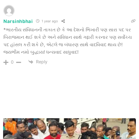
Narsinhbhai
1 year ago
*ભારતીય સંવિધાનની તાકાત છે કે આ દેશનો ભિખારી પણ સારા પદ પર
બિરાજમાન થઈ શકે છે અને સંવિધાન સાથે ગદ્દારી કરનાર પણ સર્વોચ્ચ
પદ હાંસલ કરી શકે છે, એટલે જ બંધારણ સાથે વાદવિવાદ થાય છે!
જયભીમ નમો બુદ્ધાય! ધન્યવાદ સાધુવાદ!
Reply
0