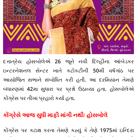
દત્તાત્રેય હોસબોલેએ 26 જૂને નવી દિલ્હીના આંબેડકર
ઇન્ટરનેશનલ સેન્ટર ખાતે કટોકટીની 50મી વર્ષગાંઠ પર
આયોજિત સભાને સંબોધિત કરી હતી. આ દરમિયાન તેમણે
બંધારણમાં 42મા સુધારા પર પ્રશ્નો ઉઠાવ્યા હતા. હોસબોલેએ
કોંગ્રેસ પર તીખા પ્રહારો કર્યા હતા.
કોંગ્રેસે આજ સુધી માફી માંગી નથીઃ હોસબોલે
કોંગ્રેસ પર કટાક્ષ કરતા તેમણે કહ્યું કે તેણે 1975માં ઇન્દિરા