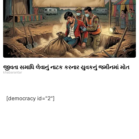
જીવતા સમાધિ લેવાનું નાટક કરનાર યુવકનું જમીનમાં મોત
khabarantar
[democracy id="2"]