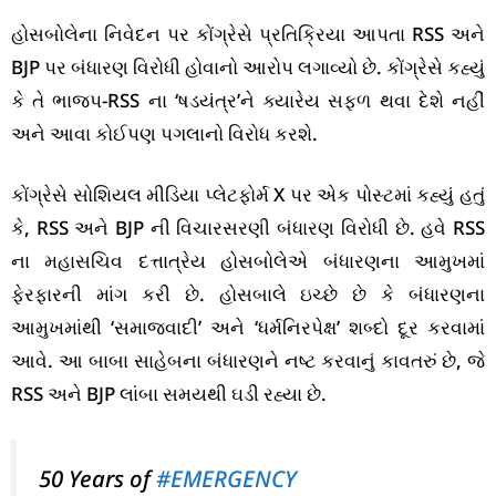
હોસબોલેના નિવેદન પર કોંગ્રેસે પ્રતિક્રિયા આપતા RSS અને
BJP પર બંધારણ વિરોધી હોવાનો આરોપ લગાવ્યો છે. કોંગ્રેસે કહ્યું
કે તે ભાજપ-RSS ના ‘ષડયંત્ર’ને ક્યારેય સફળ થવા દેશે નહીં
અને આવા કોઈપણ પગલાનો વિરોધ કરશે.
કોંગ્રેસે સોશિયલ મીડિયા પ્લેટફોર્મ X પર એક પોસ્ટમાં કહ્યું હતું
કે, RSS અને BJP ની વિચારસરણી બંધારણ વિરોધી છે. હવે RSS
ના મહાસચિવ દત્તાત્રેય હોસબોલેએ બંધારણના આમુખમાં
ફેરફારની માંગ કરી છે. હોસબાલે ઇચ્છે છે કે બંધારણના
આમુખમાંથી ‘સમાજવાદી’ અને ‘ધર્મનિરપેક્ષ’ શબ્દો દૂર કરવામાં
આવે. આ બાબા સાહેબના બંધારણને નષ્ટ કરવાનું કાવતરું છે, જે
RSS અને BJP લાંબા સમયથી ઘડી રહ્યા છે.
50 Years of
#EMERGENCY