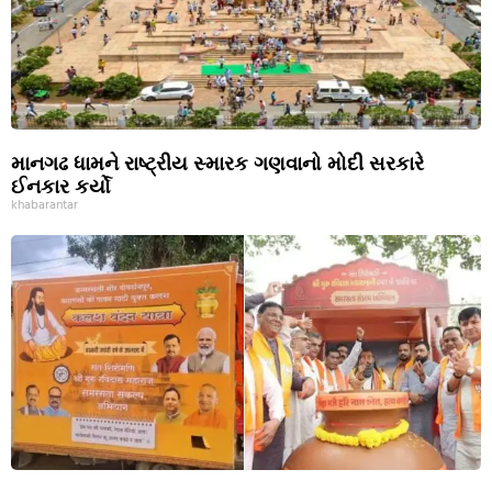
માનગઢ ધામને રાષ્ટ્રીય સ્મારક ગણવાનો મોદી સરકારે
ઈનકાર કર્યો
khabarantar