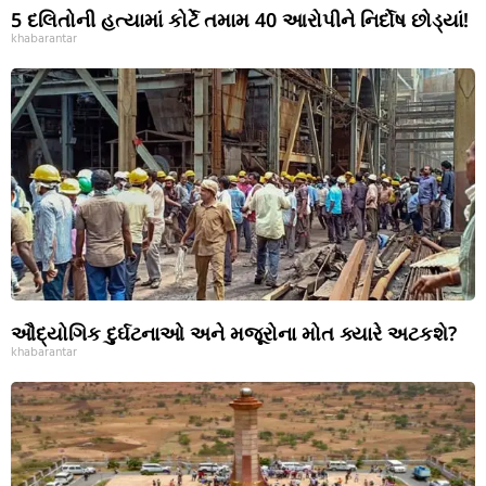
5 દલિતોની હત્યામાં કોર્ટે તમામ 40 આરોપીને નિર્દોષ છોડ્યાં!
khabarantar
ઔદ્યોગિક દુર્ઘટનાઓ અને મજૂરોના મોત ક્યારે અટકશે?
khabarantar