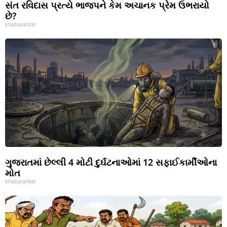
સંત રવિદાસ પ્રત્યે ભાજપને કેમ અચાનક પ્રેમ ઉભરાયો
છે?
khabarantar
ગુજરાતમાં છેલ્લી 4 મોટી દુર્ઘટનાઓમાં 12 સફાઈકાર્મીઓના
મોત
khabarantar