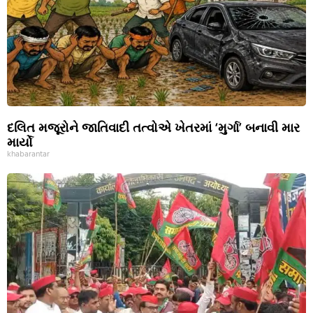
દલિત મજૂરોને જાતિવાદી તત્વોએ ખેતરમાં ‘મુર્ગા’ બનાવી માર
માર્યો
khabarantar