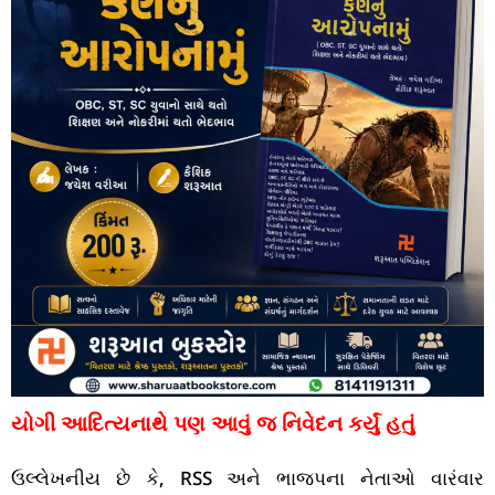
યોગી આદિત્યનાથે પણ આવું જ નિવેદન કર્યું હતું
ઉલ્લેખનીય છે કે, RSS અને ભાજપના નેતાઓ વારંવાર