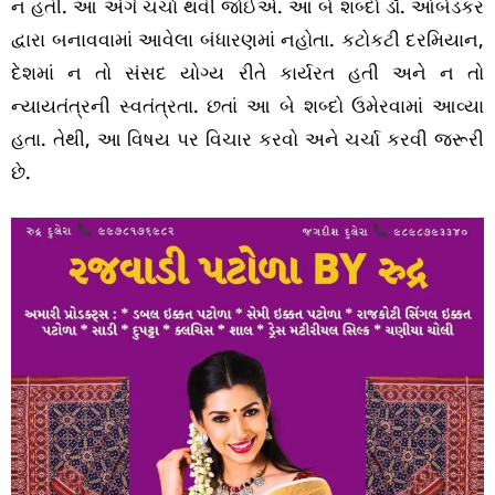
ન હતી. આ અંગે ચર્ચા થવી જોઈએ. આ બે શબ્દો ડૉ. આંબેડકર
દ્વારા બનાવવામાં આવેલા બંધારણમાં નહોતા. કટોકટી દરમિયાન,
દેશમાં ન તો સંસદ યોગ્ય રીતે કાર્યરત હતી અને ન તો
ન્યાયતંત્રની સ્વતંત્રતા. છતાં આ બે શબ્દો ઉમેરવામાં આવ્યા
હતા. તેથી, આ વિષય પર વિચાર કરવો અને ચર્ચા કરવી જરૂરી
છે.