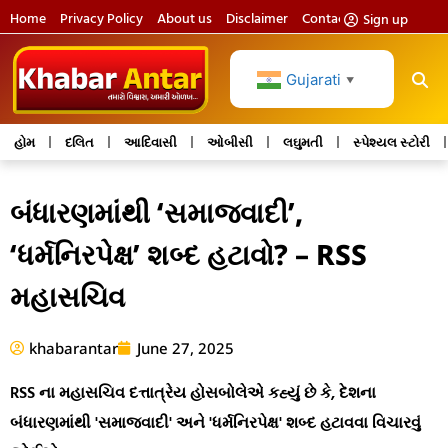
Home
Privacy Policy
About us
Disclaimer
Contact us
Sign up
Gujarati
▼
હોમ
દલિત
આદિવાસી
ઓબીસી
લઘુમતી
સ્પેશ્યલ સ્ટોરી
બંધારણમાંથી ‘સમાજવાદી’,
‘ધર્મનિરપેક્ષ’ શબ્દ હટાવો? – RSS
મહાસચિવ
khabarantar
June 27, 2025
RSS ના મહાસચિવ દત્તાત્રેય હોસબોલેએ કહ્યું છે કે, દેશના
બંધારણમાંથી 'સમાજવાદી' અને 'ધર્મનિરપેક્ષ' શબ્દ હટાવવા વિચારવું