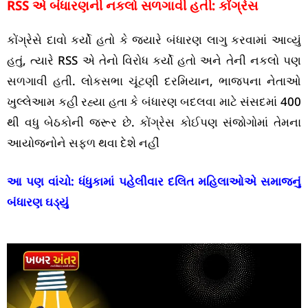
RSS એ બંધારણની નકલો સળગાવી હતી: કોંગ્રેસ
કોંગ્રેસે દાવો કર્યો હતો કે જ્યારે બંધારણ લાગુ કરવામાં આવ્યું
હતું, ત્યારે RSS એ તેનો વિરોધ કર્યો હતો અને તેની નકલો પણ
સળગાવી હતી. લોકસભા ચૂંટણી દરમિયાન, ભાજપના નેતાઓ
ખુલ્લેઆમ કહી રહ્યા હતા કે બંધારણ બદલવા માટે સંસદમાં 400
થી વધુ બેઠકોની જરૂર છે. કોંગ્રેસ કોઈપણ સંજોગોમાં તેમના
આયોજનોને સફળ થવા દેશે નહીં
આ પણ વાંચો:
ધંધુકામાં પહેલીવાર દલિત મહિલાઓએ સમાજનું
બંધારણ ઘડ્યું