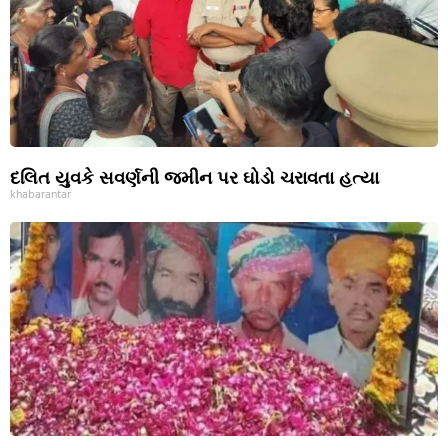
દલિત યુવકે સવર્ણની જમીન પર ઘોડો ચરાવતા હત્યા
khabarantar