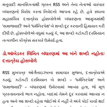
મનુવાદી માનસિકતાથી ગ્રસ્ત RSS અને તેના નેતાઓ વારંવાર
બંધારણનો વિરોધ કરતા નિવેદનો આપતા રહે છે. હવે સંઘના
મહાસચિવ દત્તાત્રેય હોસબોલેએ બંધારણના આમુખમાંથી
‘સમાજવાદી’ અને ‘ધર્મનિરપેક્ષ’ બે શબ્દો દૂર કરવાની હિમાયત કરી
દીધી છે. હોસબોલેએ વધુમાં કહ્યું કે, આ શબ્દો કટોકટી દરમિયાન
તત્કાલીન કોંગ્રેસ સરકારે ઉમેર્યા હતા.
ડો.આંબેડકર લિખિત બંધારણમાં આ બંને શબ્દો નહોતાઃ
દત્તાત્રેય હોસબોલે
RSS મુખપત્ર ઓર્ગેનાઇઝરના સમાચાર મુજબ, દત્તાત્રેયએ
કહ્યું, કટોકટી દરમિયાન બે શબ્દો – ‘ધર્મનિરપેક્ષ’ અને
‘સમાજવાદી’ – બંધારણમાં ઉમેરવામાં આવ્યા હતા, જે મૂળ
પ્રસ્તાવનાનો ભાગ નહોતા. બાદમાં તેમને દૂર કરવામાં આવ્યા ન
હતા અને આ શબ્દો રહેવા જોઈએ કે નહીં તે અંગે કોઈ ચર્ચા થઈ