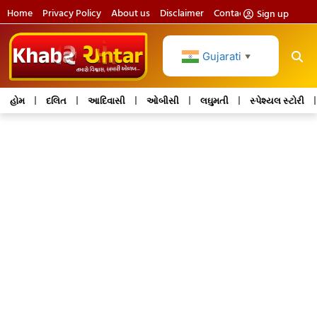
Home
Privacy Policy
About us
Disclaimer
Contact us
Sign up
Gujarati
▼
હોમ
દલિત
આદિવાસી
ઓબીસી
લઘુમતી
સ્પેશ્યલ સ્ટોરી