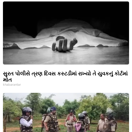
સુરત પોલીસે ત્રણ દિવસ કસ્ટડીમાં રાખ્યો તે યુવકનું કોર્ટમાં
મોત
khabarantar