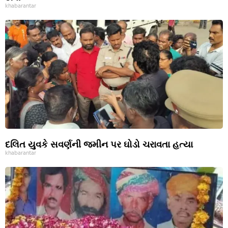
khabarantar
દલિત યુવકે સવર્ણની જમીન પર ઘોડો ચરાવતા હત્યા
khabarantar