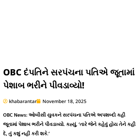
OBC દંપતિને સરપંચના પતિએ જૂતામાં
પેશાબ ભરીને પીવડાવ્યો!
khabarantar
November 18, 2025
OBC News: ઓબીસી યુવકને સરપંચના પતિએ અપશબ્દો કહી
જૂતામાં પેશાબ ભરીને પીવડાવ્યો. કહ્યું, ‘તારે જેને કહેવું હોય તેને કહી
દે, તું કશું નહીં કરી શકે.’