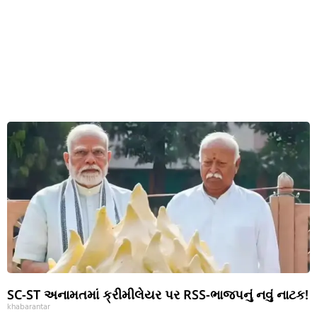
SC-ST અનામતમાં ક્રીમીલેયર પર RSS-ભાજપનું નવું નાટક!
khabarantar