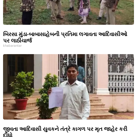
બિરસા મુંડા-બાબાસાહેબની પ્રતિમા લગાવતા આદિવાસીઓ
પર લાઠીચાર્જ
khabarantar
જીવતા આદિવાસી યુવકને તંત્રે કાગળ પર મૃત જાહેર કરી
દીધો