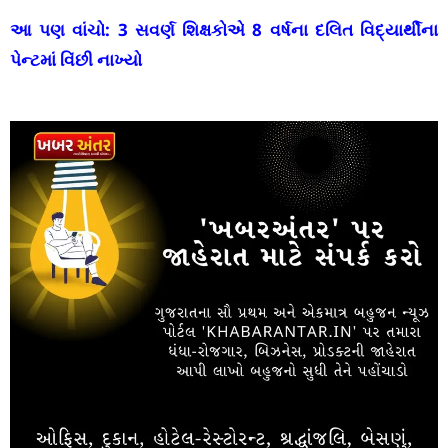
આ પણ વાંચો:
3 સવર્ણ શિક્ષકોએ 8 વર્ષના દલિત વિદ્યાર્થીના
પેન્ટમાં વિંછી નાખ્યો