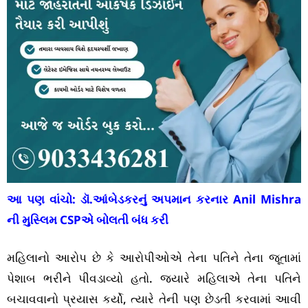
આ પણ વાંચો:
ડૉ.આંબેડકરનું અપમાન કરનાર Anil Mishra
ની મુસ્લિમ CSPએ બોલતી બંધ કરી
મહિલાનો આરોપ છે કે આરોપીઓએ તેના પતિને તેના જૂતામાં
પેશાબ ભરીને પીવડાવ્યો હતો. જ્યારે મહિલાએ તેના પતિને
બચાવવાનો પ્રયાસ કર્યો, ત્યારે તેની પણ છેડતી કરવામાં આવી