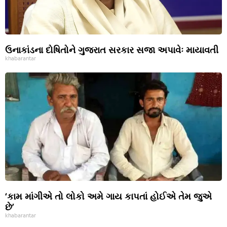
ઉનાકાંડના દોષિતોને ગુજરાત સરકાર સજા અપાવેઃ માયાવતી
khabarantar
‘કામ માંગીએ તો લોકો અમે ગાય કાપતાં હોઈએ તેમ જુએ
છે’
khabarantar