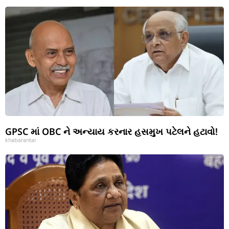
GPSC માં OBC ને અન્યાય કરનાર હસમુખ પટેલને હટાવો!
khabarantar