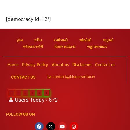
[democracy id="2"]
હોમ
દલિત
આદિવાસી
ઓબીસી
લઘુમતી
સ્પેશ્યલ સ્ટોરી
વિચાર સાહિત્ય
બહુજનનાયક
Home
Privacy Policy
About us
Disclaimer
Contact us
contact@khabarantar.in
CONTACT US
1
1
2
3
6
0
Users Today : 672
FOLLOW US ON