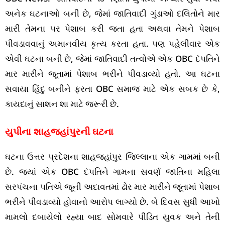
અનેક ઘટનાઓ બની છે, જેમાં જાતિવાદી ગુંડાઓ દલિતોને માર
મારી તેમના પર પેશાબ કરી જતા હતા અથવા તેમને પેશાબ
પીવડાવવાનું અમાનવીય કૃત્ય કરતા હતા. પણ પહેલીવાર એક
એવી ઘટના બની છે, જેમાં જાતિવાદી તત્વોએ એક OBC દંપતિને
માર મારીને જૂતામાં પેશાબ ભરીને પીવડાવ્યો હતો. આ ઘટના
સવાયા હિંદુ બનીને ફરતા OBC સમાજ માટે એક સબક છે કે,
કાયદાનું સાશન શા માટે જરૂરી છે.
યુપીના શાહજહાંપુરની ઘટના
ઘટના ઉત્તર પ્રદેશના શાહજહાંપુર જિલ્લાના એક ગામમાં બની
છે. જ્યાં એક OBC દંપતિને ગામના સવર્ણ જાતિના મહિલા
સરપંચના પતિએ જૂની અદાવતમાં ઢોર માર મારીને જૂતામાં પેશાબ
ભરીને પીવડાવ્યો હોવાનો આરોપ લાગ્યો છે. બે દિવસ સુધી આખો
મામલો દબાયેલો રહ્યા બાદ સોમવારે પીડિત યુવક અને તેની