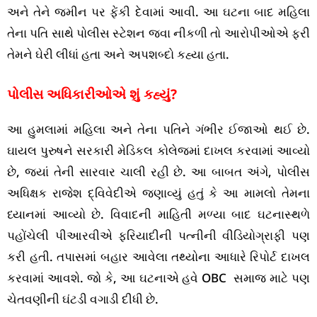
અને તેને જમીન પર ફેંકી દેવામાં આવી. આ ઘટના બાદ મહિલા
તેના પતિ સાથે પોલીસ સ્ટેશન જવા નીકળી તો આરોપીઓએ ફરી
તેમને ઘેરી લીધાં હતા અને અપશબ્દો કહ્યા હતા.
પોલીસ અધિકારીઓએ શું કહ્યું?
આ હુમલામાં મહિલા અને તેના પતિને ગંભીર ઈજાઓ થઈ છે.
ઘાયલ પુરુષને સરકારી મેડિકલ કોલેજમાં દાખલ કરવામાં આવ્યો
છે, જ્યાં તેની સારવાર ચાલી રહી છે. આ બાબત અંગે, પોલીસ
અધિક્ષક રાજેશ દ્વિવેદીએ જણાવ્યું હતું કે આ મામલો તેમના
ધ્યાનમાં આવ્યો છે. વિવાદની માહિતી મળ્યા બાદ ઘટનાસ્થળે
પહોંચેલી પીઆરવીએ ફરિયાદીની પત્નીની વીડિયોગ્રાફી પણ
કરી હતી. તપાસમાં બહાર આવેલા તથ્યોના આધારે રિપોર્ટ દાખલ
કરવામાં આવશે. જો કે, આ ઘટનાએ હવે OBC સમાજ માટે પણ
ચેતવણીની ઘંટડી વગાડી દીધી છે.