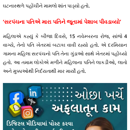
ઘટનાસ્થળે પહોંચીને મામલો શાંત પાડ્યો હતો.
‘સરપંચના પતિએ મારા પતિને જૂતામાં પેશાબ પીવડાવ્યો’
મહિલાએ કહ્યું કે બીજા દિવસે, 15 નવેમ્બરના રોજ, સાંજે 4
વાગ્યે, તેનો પતિ ખેતરમાં બટાકા વાવી રહ્યો હતો. એ દરમિયાન
ગામના મહિલા સરપંચનો પતિ તેના ગુંડાઓ સાથે ખેતરમાં પહોંચ્યો
હતો. આ તમામ લોકોએ મળીને મહિલાના પતિને લાકડીઓ, લાતો
અને મુક્કાઓથી નિર્દયતાથી માર માર્યો હતો.