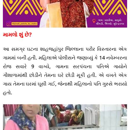
મામલો શું છે?
આ સમગ્ર ઘટના શાહજહાંપુર જિલ્લાના પરૌર વિસ્તારના એક
ગામમાં બની હતી. મહિલાએ પોલીસને જણાવ્યું કે 14 નવેમ્બરના
રોજ સવારે 9 વાગ્યે, ગામના સરપંચના પતિએ ગાયોને
ગૌશાળામાંથી છોડીને તેમના ઘરે છોડી મૂકી હતી. એ વખતે એક
ગાય તેમના ઘરમાં ઘૂસી ગઈ, જેનાથી મહિલાનો પતિ ગુસ્સે ભરાયો
હતો.