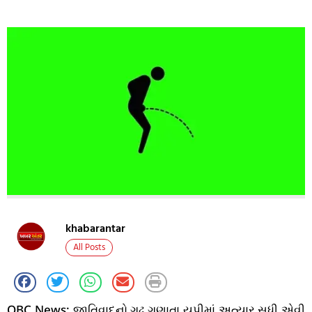
khabarantar
All Posts
OBC News: જાતિવાદનો ગઢ ગણાતા યુપીમાં અત્યાર સુધી એવી