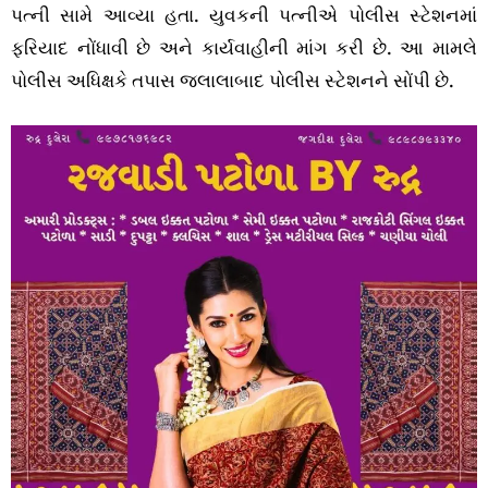
પત્ની સામે આવ્યા હતા. યુવકની પત્નીએ પોલીસ સ્ટેશનમાં
ફરિયાદ નોંધાવી છે અને કાર્યવાહીની માંગ કરી છે. આ મામલે
પોલીસ અધિક્ષકે તપાસ જલાલાબાદ પોલીસ સ્ટેશનને સોંપી છે.