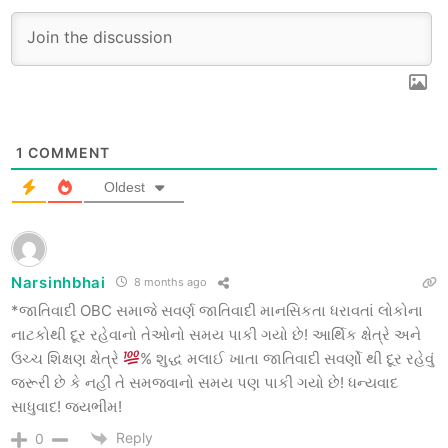
1
COMMENT
Oldest
Narsinhbhai
8 months ago
*જાતિવાદી OBC સમાજે સવર્ણ જાતિવાદી માનસિકતા ધરાવતાં લોકોના
નાટકોથી દૂર રહેવાનો તેઓનો સમય પાકી ગયો છે! આર્થિક ક્ષેત્રે અને
ઉચ્ચ શિક્ષણ ક્ષેત્રે
% શુદ્ધ મલાઈ ખાતા જાતિવાદી સવર્ણો થી દૂર રહેવું
જરૂરી છે કે નહીં તે સમજવાનો સમય પણ પાકી ગયો છે! ધન્યવાદ
સાધુવાદ! જયભીમ!
Reply
0