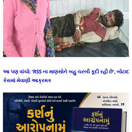
આ પણ વાંચો:
‘RSS ના માણસોને બહુ ચરબી કૂદી રહી છે’, બોટાદ
કેસમાં મેવાણી આક્રમક