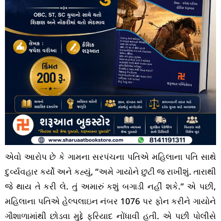
એવો આરોપ છે કે ગામના સરપંચના પતિએ મહિલાના પતિ સાથે
દુર્વ્યવહાર કર્યો અને કહ્યું, “અમે ગાયોને છુટી જ રાખીશું. તારાથી
જે થાય તે કરી લે. તું અમારું કશું બગાડી નહીં શકે.” એ પછી,
મહિલાના પતિએ હેલ્પલાઇન નંબર 1076 પર ફોન કરીને ગાયોને
ગૌશાળામાંથી છોડવા મુદ્દે ફરિયાદ નોંધાવી હતી. એ પછી પોલીસે