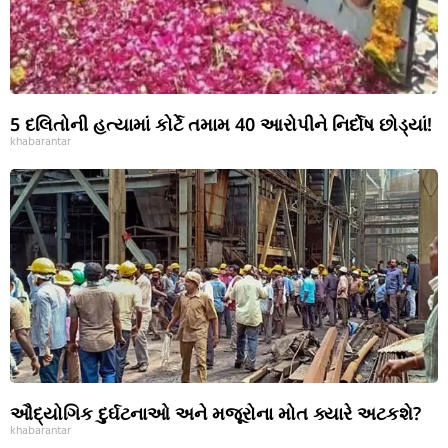
5 દલિતોની હત્યામાં કોર્ટે તમામ 40 આરોપીને નિર્દોષ છોડ્યાં!
khabarantar
ઔદ્યોગિક દુર્ઘટનાઓ અને મજૂરોના મોત ક્યારે અટકશે?
khabarantar