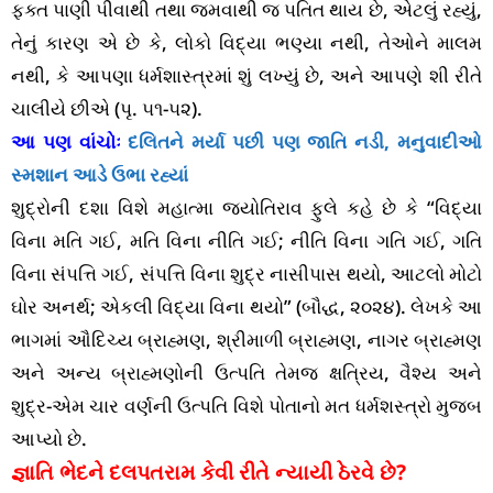
ફક્ત પાણી પીવાથી તથા જમવાથી જ પતિત થાય છે, એટલું રહ્યું,
તેનું કારણ એ છે કે, લોકો વિદ્યા ભણ્યા નથી, તેઓને માલમ
નથી, કે આપણા ધર્મશાસ્ત્રમાં શું લખ્યું છે, અને આપણે શી રીતે
ચાલીયે છીએ (પૃ. ૫૧-૫૨).
આ પણ વાંચોઃ
દલિતને મર્યા પછી પણ જાતિ નડી, મનુવાદીઓ
સ્મશાન આડે ઉભા રહ્યાં
શુદ્રોની દશા વિશે મહાત્મા જ્યોતિરાવ ફુલે કહે છે કે “વિદ્યા
વિના મતિ ગઈ, મતિ વિના નીતિ ગઈ; નીતિ વિના ગતિ ગઈ, ગતિ
વિના સંપત્તિ ગઈ, સંપત્તિ વિના શુદ્ર નાસીપાસ થયો, આટલો મોટો
ઘોર અનર્થ; એકલી વિદ્યા વિના થયો” (બૌદ્ધ, ૨૦૨૪). લેખકે આ
ભાગમાં ઔદિચ્ય બ્રાહ્મણ, શ્રીમાળી બ્રાહ્મણ, નાગર બ્રાહ્મણ
અને અન્ય બ્રાહ્મણોની ઉત્પતિ તેમજ ક્ષત્રિય, વૈશ્ય અને
શુદ્ર-એમ ચાર વર્ણની ઉત્પતિ વિશે પોતાનો મત ધર્મશસ્ત્રો મુજબ
આપ્યો છે.
જ્ઞાતિ ભેદને દલપતરામ કેવી રીતે ન્યાયી ઠેરવે છે?