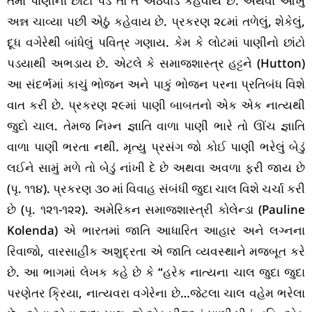
તેમાં પાણીનો છાંટો પડે તો તે એઠવાડ કહેવાય છે. અથવા આખું
અન્ન ચાવ્યા પછી એઠું કહેવાય છે. પ્રકરણ ૨૮માં તળેલું, શેકેલું,
દૂધ વગેરેથી બાંધેલું પવિત્ર ગણાય. કેમ કે લોટમાં પાણીનો છાંટો
પડયાથી અભડાય છે. એટલે કે સમાજશાસ્ત્ર હટ્ટને (Hutton)
આ સંદર્ભમાં કાચું ભોજન અને પાકું ભોજન પરના પ્રતિબંધ વિશે
વાત કરી છે. પ્રકરણ ૨૯માં પાણી બાબતનો એક એક નાત્યથી
જુદો ચાલ. તેમજ નિમ્ન જ્ઞાતિ વાળા પાણી ભારે તો ઊંચ જ્ઞાતિ
વાળા પાણી ભરતા નથી. મૃત્યુ પ્રસંગ જો કોઈ પાણી ભરેલું બેડું
લઈને સામું મળે તો બેડું નાંખી દે છે અથવા અવળા ફરી જાય છે
(પૃ. ૧૧૪). પ્રકરણ ૩૦ માં વિવાહ સંબંધી જુદા ચાલ વિશે ચર્ચા કરી
છે (પૃ. ૧૨૧-૧૨૨). અમેરિકન સમાજશાસ્ત્રી કોલેન્ડા (Pauline
Kolenda) એ ભારતમાં જાતિ આધારિત આહાર અને લગ્નના
રિવાજો, વારસાહીક અશુદ્રતા એ જાતિ વ્યવસ્થાને મજબૂત કરે
છે. આ ભાગમાં લેખક કહે છે કે “હરેક નાત્યના ચાલ જુદા જુદા
પરણેતર ક્રિયા, નાત્યવરા વગેરેના છે…જેટલા ચાલ વહેમ ભરેલા