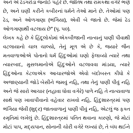
અને એ ઢેડગરોડા જનોઈ પહેરે છે. જોતિષ તથા રામકથા વગેરે ભણે
છે, અને ઘણી કરીને કબીરનાં ધર્મને તેઓ માને છે. તેઓમાં પણ
ઢેડ, અને ઓળગાણા (ભંગિયા), એવી બે જાતો છે. જેમાં ઢેડ
ઓળગાણાથી વટલાય છે” (પૃ. ૫૦).
લેખક કહે છે કે હિંદૂલોકોમાં એકબીજાની નાત્યનું પાણી પીવાથી
વટલાયાનો ચાલ ચાલ્યો, તેનું મૂળ એ છે કે, જ્યારે જૈન
મતવાળાઓએ પોતાનો ધર્મ હિંદુઓમાં ઘણો ફેલાવ્યો ત્યારે તથા
ત્યારબાદ, મુસલમાનોએ હિંદુઓને વટલાવવા માંડયા, ત્યારે
હિંદુઓના કેટલાએક આચારજોએ એવો બંદોબસ્ત કીધો કે
અજાણ્યાની જોડે બેસીને જમવું નહિ, તથા તેનું પાણી પીવું નહિ
અને જે સારો આચાર (નહાવા ધોવા વગેરે) પાળે નહિ તે નાત્યવાળા
સાથે પણ ખાવાપીવાનો વહેવાર રાખવો નહિ. હિંદુશાસ્ત્રમાં પણ
ભંગિયા જેવી (શુદ્ર) જાતવાળાનું પાણી પીવું નહિ, એટલું જ ફક્ત
સ્મૃતિમાં લખેલું છે. હિંદુશાસ્ત્રમાં પતિત થવાના કારણો, જે મોટાં
મોટાં પાપ, મદ્યપાન, સોનાની ચોરી વગેરે લખ્યાં છે, તે બંધ થઈને