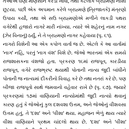
તેઓએ ઘણાં માણસોને કરડી ખાધાં, તેથી કેટલાક બ્રાહ્મણો નાશી
છૂટયા. પછી એક અપમાન કરેલે બ્રાહ્મણે (ત્રિજાતકે) મંત્રણો
ઉપાય કર્યો, તથા એ સઉ બ્રાહ્મણોએ મળીને લાકડી પથરા
વગેરેથી હજારો નાગરે મારી નાંખ્યા. ત્યારે એ શહેરનું નામ નગર
(ઝેર વિનાનું) ઠર્યું, ને તે બ્રાહ્મણો નાગર કહેવાયા (પૃ. ૬૧).
નાગરો વિશેની આ એક કપોળ વાર્તા જ છે. એટલે કે આ વાર્તામાં
‘નાગ’ નહિ, પરતું ‘નાગ વંશ’ વિશે છે. જેઓ ભારતમાં એક સમયે
રાજશાસકના વંશજો હતા. પ્રકરણ ૧૬માં રાજપૂત, કારડીયા
રાજપૂત, વગેરે રાજભ્રષ્ટ થયાથી પોતાની નાત્ય જુદી બાંધીને
પોતાની જ નાત્યમાં દીકરીનો વિવાહ કરે છે તથા નતરાં કરે છે. પણ
બીજા રાજપૂતો સાથે જમવાનો વહેવાર રાખે છે (પૃ. ૬૭). જ્યારે
પ્રકરણમાં ૧૭માં વાણિયાની નાત્યોમાંથી જુદી નાત્યો થવાનું
કારણ હતું કે જેઓનું કુલ દશવશા ઉત્તમ, અને જેઓનું વીશવસા
ઉત્તમ હતું, તે ‘દશા’ અને ‘વીશા’ થયા. મહાજન ભેળું થાય ત્યારે
વીશા વાણિયાને પ્રથમ ચાંદલો થાય છે. ‘દશા’ અને ‘વીશા’