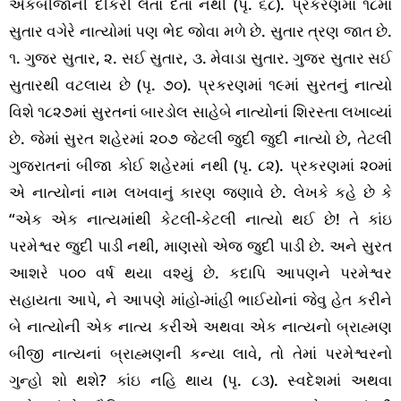
એકબીજાની દીકરી લેતા દેતા નથી (પૃ. ૬૮). પ્રકરણમાં ૧૮માં
સુતાર વગેરે નાત્યોમાં પણ ભેદ જોવા મળે છે. સુતાર ત્રણ જાત છે.
૧. ગુજર સુતાર, ૨. સઈ સુતાર, ૩. મેવાડા સુતાર. ગુજર સુતાર સઈ
સુતારથી વટલાય છે (પૃ. ૭૦). પ્રકરણમાં ૧૯માં સુરતનું નાત્યો
વિશે ૧૮૨૭માં સુરતનાં બારડોલ સાહેબે નાત્યોનાં શિરસ્તા લખાવ્યાં
છે. જેમાં સુરત શહેરમાં ૨૦૭ જેટલી જુદી જુદી નાત્યો છે, તેટલી
ગુજરાતનાં બીજા કોઈ શહેરમાં નથી (પૃ. ૮૨). પ્રકરણમાં ૨૦માં
એ નાત્યોનાં નામ લખવાનું કારણ જણાવે છે. લેખકે કહે છે કે
“એક એક નાત્યમાંથી કેટલી-કેટલી નાત્યો થઈ છે! તે કાંઇ
પરમેશ્વર જુદી પાડી નથી, માણસો એજ જુદી પાડી છે. અને સુરત
આશરે ૫૦૦ વર્ષ થયા વશ્યું છે. કદાપિ આપણને પરમેશ્વર
સહાયતા આપે, ને આપણે માંહો-માંહી ભાઈયોનાં જેવુ હેત કરીને
બે નાત્યોની એક નાત્ય કરીએ અથવા એક નાત્યનો બ્રાહ્મણ
બીજી નાત્યનાં બ્રાહ્મણની કન્યા લાવે, તો તેમાં પરમેશ્વરનો
ગુન્હો શો થશે? કાંઇ નહિ થાય (પૃ. ૮૩). સ્વદેશમાં અથવા