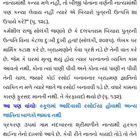
નાત્યમાંથી કન્યા મળે નહીં, તો બીજી પોતાના વર્ણની નાત્યમાંથી
પણ કન્યા લેવાય નહીં ત્યારે એ બિચારો પુત્રની ઉત્પત્તિ શા
ઉપાયે કરે?” (પૃ. ૧૨૮).
કર્મશીલ રાજુ સોલંકી જણાવે છે કે દલપતરામ બિચારા પુત્રની
ઉત્પતિ વિના કેટલા દુઃખી દુખી હતા! (સોલંકી, ૨૦૨૫). લેખક પર
માર્મિક કટાક્ષ કરે છે. બ્રાહ્મણોને કેવા પ્રશ્નો નડે છે તેની વાત કરે
છે. જેમ કે ઘરમાં મૃત્યુ થયું હોય ત્યાર પરનાતનો વ્યક્તિ કામ
આવતો નથી. કોના ત્યાં પાણી પીવી અને કોના ત્યાં પાણી ન પીવી
તેની ચાલ. જ્યારે કોઈ રસોઈ બનાવનાર બ્રાહ્મણ જ્ઞાતિનો
વ્યક્તિ ન મળે ત્યારે જાતે જ રસોઈ બનાવવી પડે છે. વધારે કામના
કારણે ફુરસદ માનતી નથી. તે ગેરફાયદો થયો છે (પૃ. ૧૩૨).
આ પણ વાંચોઃ
સ્કૂલમાં આદિવાસી રસોઈયા હોવાથી અન્ય
જાતિના બાળકો જમતા નથી
પ્રકરણ ૩૫માં ગામ નંદબારના શ્રીમાળીને નાત્યથી હરકત
થઈના તેનો દાખલો આપે છે. કેવી રીતે નાતનો કાયદો તોડે તો તેને