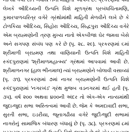
લેખકે ઔદિચ્યની ઉત્પતિ વિશે મૂળગ્રંથ પ્રબંધચિંતામણિ,
કુમારપાળચરિત્ર વગેરે ગ્રંથોમાંથી માહિતી મેળવીને લખે છે કે
ટોળકિયા ઔદિચ્ય, સિહોરા ઔદિચ્ય, સિદ્ધપુરા ઔદિચ્ય વગેરે
એમ બ્રાહ્મણોની ત્રણ મુખ્ય નાતો એકબીજા ઘેર જમવા બેસે
અને સગપણ સંબંધ પણ કરે છે (પૃ. ૨૮. ૨૯). પ્રકરણમાં ૬માં
શ્રીમાળી બ્રાહ્મણ તથા વાણિયાની ઉત્પતિ વિશે માહિતી
સ્કંદપુરાણમાં ‘શ્રીમાળમહાત્મ્ય’ ગ્રંથમાં આપવામાં આવી છે.
શ્રીમાળનગર (હાલ ભીનમાલ) ત્યાં બ્રાહ્મણોને બોલાવી વસાવ્યાં
(પૃ. ૩૧). પ્રકરણમાં ૭માં નાગર બ્રાહ્મણોની ઉત્પતિ વિશે
સ્કંદપુરાણમાં ‘નગરખંડ’ ગ્રંથ મુજબ વડનગરમાં થઈ હતી (પૃ.
૩૫). વર્ષ ૨૦૦ અથવા ૪૦૦ની અંદર તો એક-એક નાત્યમાંથી
જુદા-જુદા સભા અસ્તિત્વમાં આવી છે. જેમ કે અમદાવાદી સભા,
સુરતી સભા, ઇડરીયા, જૂનાગઢીયા વગેરે જુદી-જુદી સભામાં
નાગરોનું સામાજિક બંધારણ બંધાયું છે (પૃ. ૩૮). પ્રકરણમાં ૮માં