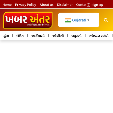
Home
Privacy Policy
About us
Disclaimer
Contact us
Sign up
Gujarati
▼
હોમ
દલિત
આદિવાસી
ઓબીસી
લઘુમતી
સ્પેશ્યલ સ્ટોરી