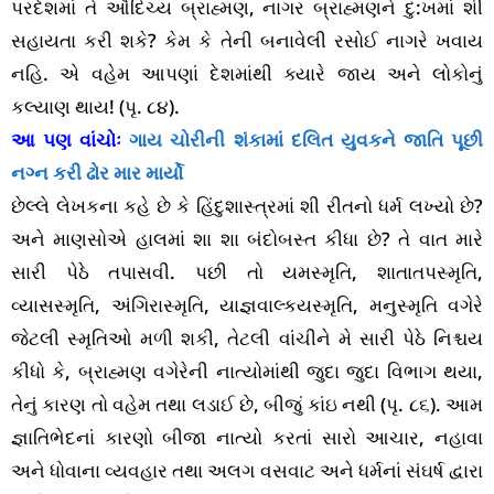
પરદેશમાં તે ઔદિચ્ય બ્રાહ્મણ, નાગર બ્રાહ્મણને દુ:ખમાં શી
સહાયતા કરી શકે? કેમ કે તેની બનાવેલી રસોઈ નાગરે ખવાય
નહિ. એ વહેમ આપણાં દેશમાંથી ક્યારે જાય અને લોકોનું
કલ્યાણ થાય! (પૃ. ૮૪).
આ પણ વાંચોઃ
ગાય ચોરીની શંકામાં દલિત યુવકને જાતિ પૂછી
નગ્ન કરી ઢોર માર માર્યો
છેલ્લે લેખકના કહે છે કે હિંદુશાસ્ત્રમાં શી રીતનો ધર્મ લખ્યો છે?
અને માણસોએ હાલમાં શા શા બંદોબસ્ત કીધા છે? તે વાત મારે
સારી પેઠે તપાસવી. પછી તો યમસ્મૃતિ, શાતાતપસ્મૃતિ,
વ્યાસસ્મૃતિ, અંગિરાસ્મૃતિ, યાજ્ઞવાલ્કયસ્મૃતિ, મનુસ્મૃતિ વગેરે
જેટલી સ્મૃતિઓ મળી શકી, તેટલી વાંચીને મે સારી પેઠે નિશ્ચય
કીધો કે, બ્રાહ્મણ વગેરેની નાત્યોમાંથી જુદા જુદા વિભાગ થયા,
તેનું કારણ તો વહેમ તથા લડાઈ છે, બીજું કાંઇ નથી (પૃ. ૮૬). આમ
જ્ઞાતિભેદનાં કારણો બીજા નાત્યો કરતાં સારો આચાર, નહાવા
અને ધોવાના વ્યવહાર તથા અલગ વસવાટ અને ધર્મનાં સંઘર્ષ દ્વારા