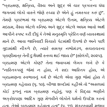
“બ્રાહ્મણ, ક્ષત્રિય, વૈશ્ય અને શુદ્ર એ ચાર પ્રકારના ધંધા
જગતમાં લોકો વાસ્તે જેણે રચ્યા છે એને હું નમસ્કાર કરું છું”.
તેમણે પ્રારંભમાં જ બ્રાહ્મણ એટલે ઉત્તમ, ક્ષત્રિય એટલે
મધ્યમ, વૈશ્ય એટલે કનિષ્ઠ અને શુદ્ર એટલે અધમ આવો અર્થ
આપીને સ્પષ્ટ કરી દીધું કે તેઓ મનુસ્મૃતિ પ્રેરિત વર્ણ વ્યવસ્થામાં
માને છે. આવા જાતિવાદી વિચારો પેટમાંથી ઉપજે છે અને પછી
ગુદામાંથી નીકળે છે, ત્યારે સમગ્ર નભોમંડળ, સચરાચરના
પ્રાણીમાત્ર તેની દુર્ગંધથી સ્તબ્ધ થઈ જાય છે” (સોલંકી, ૨૦૨૫).
બ્રાહ્મણ એટલે કોણ? તેના જવાબમાં લેખક લખે છે કે
“નાસ્તિકપણું જેમાં ન હોય, ને સદા આસ્તિક હોય, એ
બ્રાહ્મણના સ્વભાવનું કર્મ છે એટલે એવા ગુણ જેમાં હોય તે
બ્રાહ્મણ કહેવાય (પૃ. ૧૦). બીજા શબ્દોમાં કહીએ તો “અસલમાં
કોઈ કુળનું નામ બ્રાહ્મણ નહોતું, પણ કે વિદ્યા ભણીને
અક્રોધપણા આદિક ગુણ મેળવીને લોકોને ધર્મનો ઉપદેશ કરતાં
હતા, તેઓ બ્રાહ્મણ કહેવાતા હતા” (પૃ. ૧૧). શંકરસ્વામી મુજબ