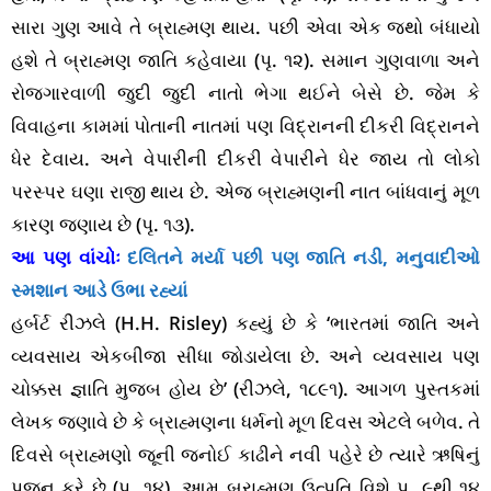
સારા ગુણ આવે તે બ્રાહ્મણ થાય. પછી એવા એક જથો બંધાયો
હશે તે બ્રાહ્મણ જાતિ કહેવાયા (પૃ. ૧૨). સમાન ગુણવાળા અને
રોજગારવાળી જુદી જુદી નાતો ભેગા થઈને બેસે છે. જેમ કે
વિવાહના કામમાં પોતાની નાતમાં પણ વિદ્રાનની દીકરી વિદ્રાનને
ધેર દેવાય. અને વેપારીની દીકરી વેપારીને ધેર જાય તો લોકો
પરસ્પર ઘણા રાજી થાય છે. એજ બ્રાહ્મણની નાત બાંધવાનું મૂળ
કારણ જણાય છે (પૃ. ૧૩).
આ પણ વાંચોઃ
દલિતને મર્યા પછી પણ જાતિ નડી, મનુવાદીઓ
સ્મશાન આડે ઉભા રહ્યાં
હર્બર્ટ રીઝલે (H.H. Risley) કહ્યું છે કે ‘ભારતમાં જાતિ અને
વ્યવસાય એકબીજા સીધા જોડાયેલા છે. અને વ્યવસાય પણ
ચોક્કસ જ્ઞાતિ મુજબ હોય છે’ (રીઝલે, ૧૮૯૧). આગળ પુસ્તકમાં
લેખક જણાવે છે કે બ્રાહ્મણના ધર્મનો મૂળ દિવસ એટલે બળેવ. તે
દિવસે બ્રાહ્મણો જૂની જનોઈ કાઢીને નવી પહેરે છે ત્યારે ઋષિનું
પૂજન કરે છે (પૃ. ૧૪). આમ બ્રાહ્મણ ઉત્પતિ વિશે પૃ. ૯થી ૧૪