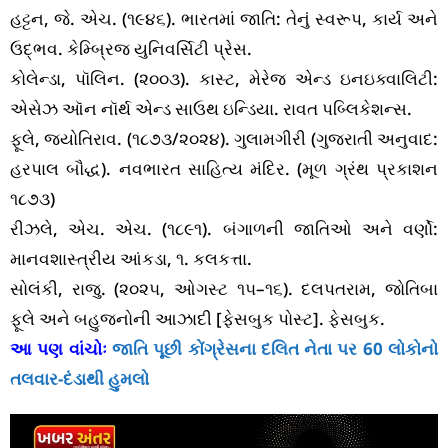
હટ્ટન, જે. એચ. (૧૯૪૬). ભારતમાં જાતિ: તેનું સ્વરૂપ, કાર્ય અને
ઉદ્ભવ. કેમ્બ્રિજ યુનિવર્સિટી પ્રેસ.
કોલેન્ડા, પૉલિન. (૨૦૦૩). કાસ્ટ, મેરેજ એન્ડ ઇનઇક્વાલિટી:
એસેઝ ઑન નૉર્થ એન્ડ સાઉથ ઇન્ડિયા. રાવત પબ્લિકેશન્સ.
ફૂલે, જ્યોતિરાવ. (૧૮૭૩/૨૦૨૪). ગુલામગીરી (ગુજરાતી અનુવાદ:
હરપાલ બૌદ્ધ). નવભારત સાહિત્ય મંદિર. (મૂળ ગ્રંથ પ્રકાશન
૧૮૭૩)
રીઝલે, એચ. એચ. (૧૮૯૧). બંગાળની જાતિઓ અને વર્ણો:
માનવશાસ્ત્રીય આંકડા, ૧. કલકત્તા.
સોલંકી, રાજુ. (૨૦૨૫, ઓગસ્ટ ૧૫–૧૬). દલપતરામ, જોતિબા
ફૂલે અને બહુજનોની આઝાદી [ફેસબુક પોસ્ટ]. ફેસબુક.
આ પણ વાંચોઃ
જાતિ પૂછી કોંગ્રેસના દલિત નેતા પર 60 લોકોનો
તલવાર-દંડાથી હુમલો