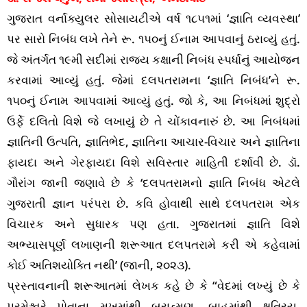
ગુજરાત વર્નાક્યુલર સોસાયટીએ વર્ષ ૧૮૫૧માં ‘જ્ઞાતિ વ્યવસ્થા’
પર સારો નિબંધ લખે તેને રૂ. ૧૫૦નું ઈનામ આપવાનું ઠરાવ્યું હતું.
જે અંતર્ગત ૧૯મી સદીમાં રાજ્ય કક્ષાની નિબંધ સ્પર્ધાનું આયોજન
કરવામાં આવ્યું હતું. જેમાં દલપતરામના ‘જ્ઞાતિ નિબંધ’ને રૂ.
૧૫૦નું ઈનામ આપવામાં આવ્યું હતું. જો કે, આ નિબંધમાં શુદ્રો
ઉર્ફે દલિતો વિશે જે લખાયું છે તે ચોંકાવનારું છે. આ નિબંધમાં
જ્ઞાતિની ઉત્પતિ, જ્ઞાતિભેદ, જ્ઞાતિના આચાર-વિચાર અને જ્ઞાતિના
ફાયદા અને ગેરફાયદા વિશે સવિસ્તાર માહિતી દર્શાવી છે. ડૉ.
ગૌરાંગ જાની જણાવે છે કે ‘દલપતરામનો જ્ઞાતિ નિબંધ એટલે
ગુજરાતી જ્ઞાન પરંપરા છે. કવિ હોવાથી સાથે દલપતરામ એક
વિચારક અને સુધારક પણ હતા. ગુજરાતમાં જ્ઞાતિ વિશે
અભ્યાસપૂર્ણ લખાણની શરૂઆત દલપતરામે કરી એ કહેવામાં
કોઈ અતિશયોક્તિ નથી’ (જાની, ૨૦૨૩).
પ્રસ્તાવનાની શરૂઆતમાં લેખક કહે છે કે “વેદમાં લખ્યું છે કે
પરમેશ્વરે પોતાના મુખમાંથી બ્રાહ્મણ, બાહુમાંથી ક્ષત્રિય,