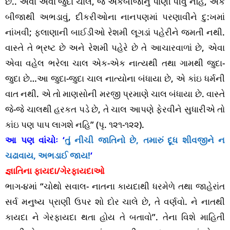
છે.. એવા એવા જુદા ચાલ, જે એકબીજાનું પાણી પીવું નહિ, એક
બીજાથી અભડાવું, દીકરીઓના નાનપણમાં પરણાવીને દુ:ખમાં
નાંખવી; ફલાણાની બાઈડીઓ રેશમી લૂગડાં પહેરીને જમતી નથી.
વાસ્તે તે ભ્રષ્ટ છે અને રેશમી પહેરે છે તે આચારવાળાં છે, એવા
એવા વહેલ ભરેલા ચાલ એક-એક નાત્યથી તથા ગામથી જુદા-
જુદા છે…આ જુદા-જુદા ચાલ નાત્યોના બંધાયા છે, એ કાંઇ ધર્મની
વાત નથી. એ તો માણસોની મરજી પ્રમાણે ચાલ બંધાયા છે. વાસ્તે
જે-જે ચાલથી હરકત પડે છે, તે ચાલ આપણે ફેરવીને સુધારીએ તો
કાંઇ પણ પાપ લાગશે નહિ” (પૃ. ૧૨૧-૧૨૨).
આ પણ વાંચોઃ ‘
તું નીચી જાતિનો છે, તમારું દૂધ શીવજીને ન
ચઢાવાય, અભડાઈ જાય!
‘
જ્ઞાતિના ફાયદા/ગેરફાયદાઓ
ભાગ-૪માં “ચોથો સવાલ- નાતના કાયદાથી ધરમેળે તથા જાહેરાંત
સર્વ મનુષ્ય પ્રાણી ઉપર શો દોર ચાલે છે, તે વર્ણવો. ને નાતથી
કાયદા ને ગેરફાયદા થતા હોય તે બતાવો”. તેના વિશે માહિતી