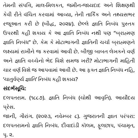
તેમની સંપત્તિ, માલ-મિલકત, જમીન-જાયદાદ અને શિક્ષણથી
કેવી રીતે વંચિત કરવામાં આવ્યા, તેની તાર્કિક અને તથ્યસભર
રજૂઆત કરી છે (બૌદ્ધ, ૨૦૨૪). છેલ્લે જ્ઞાતિ નિબંધ પુસ્તક
ઉપરથી કહી શકાય કે આ જ્ઞાતિ નિબંધ નથી પણ “બ્રાહ્મણ
જ્ઞાતિ નિબંધ” છે. કેમ કે મોટાભાગની જ્ઞાતિની ચર્ચા બ્રાહ્મણને
લક્ષ્યમાં રાખીને જ કરવામાં આવી છે. બીજી બાબત લેખકને વર્ણ
અને જ્ઞાતિ વચ્ચેનો ભેદ વિશે સમજ ખરી? મોટાભાગની માહિતી
ચાર વર્ણ વિશે જ આપવામાં આવી છે. આ ફક્ત જ્ઞાતિ નિબંધ નહિ,
‘ચાતુર્વર્ણ્ય જ્ઞાતિ’ નિબંધ કહી શકાય?
સંદર્ભસૂચિ:
દલપતરામ. (૧૮૮૭). જ્ઞાતિ નિબંધ (ચોથી આવૃતિ). આર્યોદય
પ્રેસ.
જાની, ગૌરાંગ. (૨૦૨૩, નવેમ્બર ૮). ગુજરાતની જ્ઞાત પરંપરા:
દલપતરામનો જ્ઞાતિ નિબંધ. દીવાદાંડી કૉલમ, ફૂલછાપ, પંચામૃત,
પૃ. ૨.