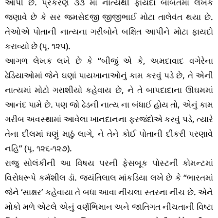
આપી છે. પ્રકરણ ૩૩ માં નાત્યથી ફાયદા બાબતમાં લેખક
જણાવે છે કે સર જમસેદજી જીજીભાઈ મોટા તાલેવંત થયા છે.
તેઓએ પોતાની નાત્યના ગરીબોને બક્ષિત આપીને મોટા ફાયદો
કરાવ્યો છે (પૃ. ૧૨૫).
આગળ લેખક લખે છે કે “બીજું એ કે, અમદાવાદ વગેરેના
ઢેડિયાઓમાં જેને ઘણાં પાયખાનાઓનું કામ કરવું પડે છે, તે એની
નાત્યમાં મોટો ગરાશીયો કહેવાય છે, ને તે બાપદાદાના ઊઘમમાં
આનંદ પામે છે. પણ જો ઢેડની નાત્ય ના બંધાઈ હોય તો, એનું કામ
ગરીબ અવસ્થામાં આવેલા ખાનદાનના ફરજંદોએ કરવું પડે, ત્યારે
તેના દીલમાં ઘણું માઠું લાગે, ને તેને કોઈ પોતાની દીકરી પરણાવે
નહિ” (પૃ. ૧૨૬-૧૨૭).
રાજુ સોલંકીની આ વિષય પરની ફેસબૂક પોસ્ટની કોમન્ટમાં
વિરોધરૂપે કર્મશીલ ડૉ. જયંતિલાલ માંકડિયા લખે છે કે “ભારતમાં
જેને ‘સાક્ષર’ કહેવાયા તે બધા આવા નીચલા સ્તરના નીચ છે. એને
મોકો મળે એટલે એનું વર્ણભિમાન અને જાતિગત નીચતાની વિષ્ટા