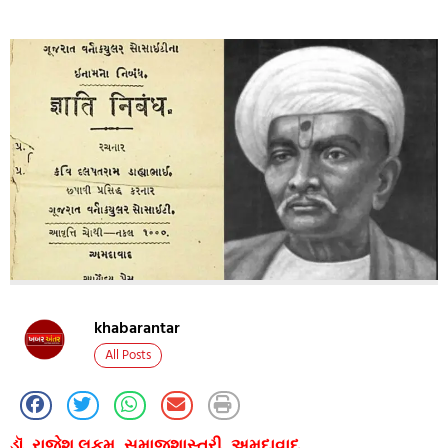
khabarantar
All Posts
ડૉ. રાજેશ લકુમ, સમાજશાસ્ત્રી, અમદાવાદ