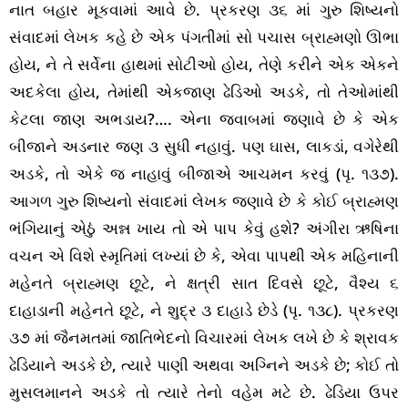
નાત બહાર મૂકવામાં આવે છે. પ્રકરણ ૩૬ માં ગુરુ શિષ્યનો
સંવાદમાં લેખક કહે છે એક પંગતીમાં સો પચાસ બ્રાહ્મણો ઊભા
હોય, ને તે સર્વેના હાથમાં સોટીઓ હોય, તેણે કરીને એક એકને
અદકેલા હોય, તેમાંથી એકજાણ ઢેડિઓ અડકે, તો તેઓમાંથી
કેટલા જાણ અભડાય?…. એના જવાબમાં જણાવે છે કે એક
બીજાને અડનાર જણ ૩ સુધી નહાવું. પણ ઘાસ, લાકડાં, વગેરેથી
અડકે, તો એકે જ નાહાવું બીજાએ આચમન કરવું (પૃ. ૧૩૭).
આગળ ગુરુ શિષ્યનો સંવાદમાં લેખક જણાવે છે કે કોઈ બ્રાહ્મણ
ભંગિયાનું એઠું અન્ન ખાય તો એ પાપ કેવું હશે? અંગીરા ઋષિના
વચન એ વિશે સ્મૃતિમાં લખ્યાં છે કે, એવા પાપથી એક મહિનાની
મહેનતે બ્રાહ્મણ છૂટે, ને ક્ષત્રી સાત દિવસે છૂટે, વૈશ્ય ૬
દાહાડાની મહેનતે છૂટે, ને શુદ્ર ૩ દાહાડે છેડે (પૃ. ૧૩૮). પ્રકરણ
૩૭ માં જૈનમતમાં જાતિભેદનો વિચારમાં લેખક લખે છે કે શ્રાવક
ઢેડિયાને અડકે છે, ત્યારે પાણી અથવા અગ્નિને અડકે છે; કોઈ તો
મુસલમાનને અડકે તો ત્યારે તેનો વહેમ મટે છે. ઢેડિયા ઉપર