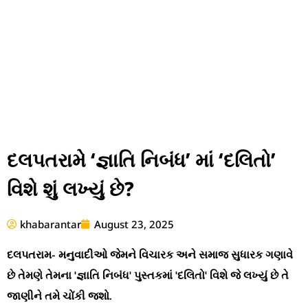
દલપતરામે ‘જ્ઞાતિ નિબંધ’ માં ‘દલિતો’
વિશે શું લખ્યું છે?
khabarantar
August 23, 2025
દલપતરામ- મનુવાદીઓ જેમને વિચારક અને સમાજ સુધારક ગણાવે
છે તેમણે તેમના 'જ્ઞાતિ નિબંધ' પુસ્તકમાં 'દલિતો' વિશે જે લખ્યું છે તે
જાણીને તમે ચોંકી જશો.