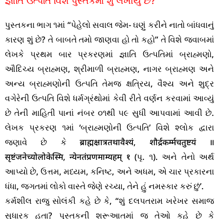
જ્ઞાતિ ઉત્પતિ વિશે પુસ્તકમાં શું લખાયું છે?
પુસ્તકના ભાગ ૧માં “પેહેલો સવાલ જેમ- ઘણું કરીને નાતો બાંધવાનું
કારણ શું છે? તે બાબતે તમો જાણવા હો તો કહો” તે વિશે જવાબમાં
લેખકે પ્રથમ બાર પ્રકરણમાં જ્ઞાતિ ઉત્પતિમાં બ્રાહ્મણો,
ઔદિચ્ય બ્રાહ્મણ, શ્રીમાળી બ્રાહ્મણ, નાગર બ્રાહ્મણ અને
અન્ય બ્રાહ્મણોની ઉત્પતિ તેમજ ક્ષત્રિય, વૈશ્ય અને શુદ્ર
વગેરેની ઉત્પતિ વિશે ધર્મગ્રંથોમાં કેવી રીતે વર્ણન કરવામાં આવ્યું
છે તેની માહિતી પાનાં નંબર ૦૧થી ૫૯ સુધી આપવામાં આવી છે.
લેખક પ્રકરણ ૧માં ‘બ્રાહ્મણોની ઉત્પતિ’ વિશે શ્લોક દ્વારા
જણાવે છે કે ब्राह्मक्षात्रतथावैश्यं, शौर्द्रकर्म्मचतुष्टयं ॥
सृष्टंजनेच्योलोकेस्मि, न्येनतंप्रणमाम्यहम् १ (પૃ. ૧). અને તેનો અર્થ
આપ્યો છે, ઉત્તમ, મધ્યમ, કનિષ્ટ, અને અધમ, એ ચાર પ્રકારના
ધંધા, જગતમાં લોકો વાસ્તે જેણે રચ્યા, તેને હું નમસ્કાર કરું છું’.
કર્મશીલ રાજુ સોલંકી કહે છે કે, “શું દલપતરામ ખરેખર સમાજ
સુધારક હતા? પુસ્તકની શરૂઆતમાં જ તેઓ કહે છે કે