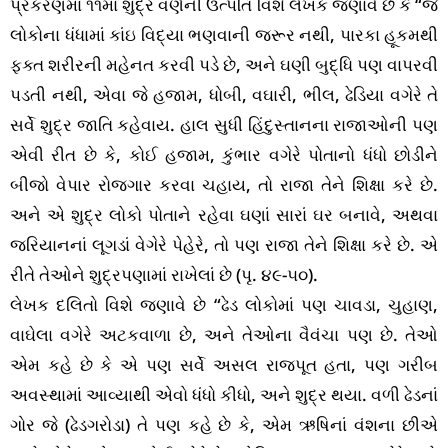
પ્રકરણમાં ૧૧માં શુદ્ર વર્ણની ઉત્પતિ વિશે લેખક જણાવે છે કે “જે
લોકોના ધંધામાં કાંઇ વિદ્યા ભણવાની જરૂર નથી, પારકા હૂકમથી
ફક્ત શરીરની મહેનત કરવી પડે છે, અને ઘણી બુદ્ધિ પણ વાપરવી
પડતી નથી, એવા જે હજામ, ધોબી, વઘારી, ભીલ, ઢેડિયા વગેરે તે
સર્વે શુદ્ર જાતિ કહેવાય. હાલ સુધી હિંદુસ્તાનના રાજાઓની પણ
એવી રીત છે કે, કોઈ હજામ, કુંભાર વગેરે પોતાનો ધંધો છોડીને
બીજો વેપાર રોજગાર કરવા ચહાય, તો રાજા તેને શિક્ષા કરે છે.
અને એ શુદ્ર લોકો પોતાને રહેવા ઘણાં સારાં ઘર બનાવે, અથવા
જરિયાનનાં લૂગડાં વેગેરે પેહેરે, તો પણ રાજા તેને શિક્ષા કરે છે. એ
રીતે તેઓને શુદ્રપણામાં રાખેલાં છે (પૃ. ૪૯-૫૦).
લેખક દલિતો વિશે જણાવે છે “ઢેડ લોકોમાં પણ ચાવડા, ચુહાણ,
વાઘેલા વગેરે અટકવાળા છે, અને તેઓના વૈવંચા પણ છે. તેઓ
એમ કહે છે કે એ પણ સર્વે અસલ રાજપૂત હતા, પણ ગરીબ
અવસ્થામાં આવ્યાથી એવો ધંધો કીધો, અને શુદ્ર થયા. વળી ઢેડનાં
ગોર જે (ઢેડગરોડા) તે પણ કહે છે કે, એમ ઋષિનાં વંશના છીએ