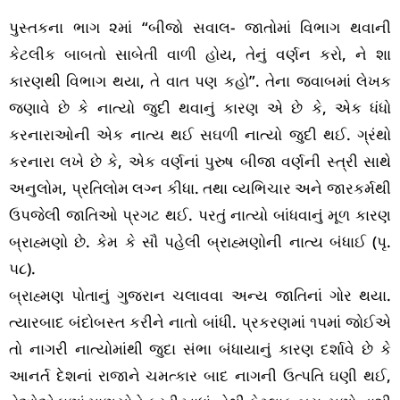
પુસ્તકના ભાગ ૨માં “બીજો સવાલ- જાતોમાં વિભાગ થવાની
કેટલીક બાબતો સાબેતી વાળી હોય, તેનું વર્ણન કરો, ને શા
કારણથી વિભાગ થયા, તે વાત પણ કહો”. તેના જવાબમાં લેખક
જણાવે છે કે નાત્યો જુદી થવાનું કારણ એ છે કે, એક ધંધો
કરનારાઓની એક નાત્ય થઈ સઘળી નાત્યો જુદી થઈ. ગ્રંથો
કરનારા લખે છે કે, એક વર્ણનાં પુરુષ બીજા વર્ણની સ્ત્રી સાથે
અનુલોમ, પ્રતિલોમ લગ્ન કીધા. તથા વ્યભિચાર અને જારકર્મથી
ઉપજેલી જાતિઓ પ્રગટ થઈ. પરતું નાત્યો બાંધવાનું મૂળ કારણ
બ્રાહ્મણો છે. કેમ કે સૌ પહેલી બ્રાહ્મણોની નાત્ય બંધાઈ (પૃ.
૫૮).
બ્રાહ્મણ પોતાનું ગુજરાન ચલાવવા અન્ય જાતિનાં ગોર થયા.
ત્યારબાદ બંદોબસ્ત કરીને નાતો બાંધી. પ્રકરણમાં ૧૫માં જોઈએ
તો નાગરી નાત્યોમાંથી જુદા સંભા બંધાયાનું કારણ દર્શાવે છે કે
આનર્ત દેશનાં રાજાને ચમત્કાર બાદ નાગની ઉત્પતિ ઘણી થઈ,