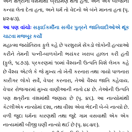
અને ક્ષત્રીના વંશમાંથી બ્રાહ્મણ થતાં હતા. અને એક બીજાની
કન્યા લેતા દેતા હતા, અને ધર્મ તો વેદનો એ બંને માનતા હતા (પૃ.
૪૨-૪૩).
આ પણ વાંચોઃ
સફાઈકર્મીના સગીર પુત્રને જાતિવાદીઓએ થૂંક
ચાટવા મજબૂર કર્યો
મહાત્મા જ્યોતિરાવ ફુલે કહે છે પરશુરામે સેંકડો લોકોની હત્યાઓ
કરીને તેમની પત્ની-બાળકોની ભયંકર ખરાબ હાલત કરી હતી
(ફુલે, ૧૮૭૩). પ્રકરણમાં ૧૦માં વૈશ્યની ઉત્પતિ વિશે લેખક કહે
છે વૈશ્ય એટલે કે જે મુખ્ય તો ખેતી કરનારા તથા ગાયો પાળનારા
કારીગર લોકો સર્વે, વેપાર કરનારા, તેઓ વૈશ્ય જાતિ કહેવાય.
વેપાર રોજગારમાં મુખ્ય વાણીઆની નાતો ૮૪ છે. તેઓની ઉત્પતિ
પણ ક્ષત્રીના વંશમાંથી જણાય છે (પૃ. ૪૬). આ નાત્યોમાંથી
કેટલીએક નાત્યોમાં દશા, તથા વીશા એવા ભેદની બે-બે નાત્યો છે.
વળી જુદા ધર્મના કારણથી તથા જુદે ગામ વસવાથી એક એક
નાત્યમાંથી બીજી ઘણી નાત્યો થઈ છે (પૃ. ૪૮-૪૯).