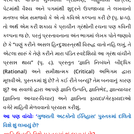
પેટમાંથી વૈશ્ય અને પગમાંથી શુદ્રને ઉપજાવ્યા તે લખવાનો
મતલબ એમ સમજવો કે એ તો કવિએ કલ્પના કરી છે (પૃ. ૪-૫).
તો અર્થ એમ કરી શકાય કે પ્રાચીન ગ્રંથોની રચના પણ કવિની
કલ્પના જ છે. પરતું પ્રસ્તાવનાના અંત ભાગમાં લેખક પોતે જણાવે
છે કે “ઘણું કરીને અસલ હિન્દુશાસ્ત્રથી વિરુદ્ધ વાતો નહિ લખું, તે
એટલા સારું કે તેણે કરીને મારા પંડિત સ્વદેશિયો આ ગ્રંથ વાંચીને
પ્રસન્ન થાય” (પૃ. ૮). પ્રસ્તુત ‘જ્ઞાતિ નિબંધને બૌદ્ધિક
(Rational) અને સમીક્ષાત્મક (Critical) અભિગમ દ્વારા
મૂલવીએ. પુસ્તકમાં શું છે? તે કઈ રીતે બન્યું? તેમ બનવાનું કારણ
શું? આ સવાલો દ્વારા આપણે જ્ઞાતિ ઉત્પતિ, જ્ઞાતિભેદ, જ્ઞાત્યાચાર
(જ્ઞાતિના આચાર-વિચાર) અને જ્ઞાતિના ફાયદા/ગેરફાયદાઓ
વગેરે માહિતી મેળવવાનો પ્રયાસ કરીશું.
આ પણ વાંચોઃ ‘
ગુજરાતી અટકોનો ઈતિહાસ’ પુસ્તકમાં દલિતો
વિશે શું લખાયું છે?