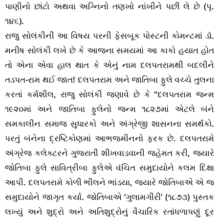
પાણીનો છાંટો અથવા અગ્નિનો તણખો નાંખીને પછી લે છે (પૃ.
૧૪૬).
રાજુ સોલંકીની આ વિષય પરની ફેસબૂક પોસ્ટની કોમન્ટમાં ડૉ.
મનીષ સોલંકી લખે છે કે આજના સમયમાં આ કાકો હયાત હોત
તો એના એવા હાલ થાત કે એનું નામ દલપતરામથી બદલીને
તડપત-રામ થઈ જાત! દલપતરામ અને જાતિબા ફુલે વચ્ચે તુલના
કરતાં કર્મશીલ, રાજુ સોલંકી જણાવે છે કે “દલપતરામ જન્મ
૧૯૨૦માં અને જાતિબા ફુલેનો જન્મ ૧૮૨૭માં એટલે બંને
સમકાલીન સમાજ સુધારકો અને અંગ્રેજી શાસનના સમર્થકો.
પરતું બંનેના દ્રષ્ટિકોણમાં આભજમીનનો ફરક છે. દલપતરામે
અંગ્રેજ કલેક્ટરને ગુજરાતી શીખવાડવાની જહેમત કરી, જ્યારે
જોતિબા ફુલે સાવિત્રીબા ફુલેએ વંચિત સમુદાયોને કલમ દિક્ષા
આપી. દલપતરામે કોળી ભીલને ભાંડયા, જ્યારે જોતિબાએ એ જ
સમુદાયોને જાગૃત કર્યા. જોતિબાએ ‘ગુલામગીરી’ (૧૮૭૩) પુસ્તક
લખ્યું અને શુદ્રો અને અતિશુદ્રોનું વૈચારિક રતાંધળાપણું દૂર