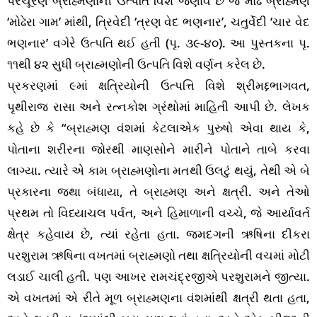
પરચૂરણ બ્રાહ્મણોની ઉત્પતિ વિશે જણાવે છે જે મોઢ બ્રાહ્મણ
‘મોઢેરા ગામ’ માંથી, ત્રિવેદી ‘ત્રણ વેદ ભણનાર’, ચતુર્વેદી ‘ચાર વેદ
ભણનાર’ વગેરે ઉત્પતિ થઈ હતી (પૃ. ૩૯-૪૦). આ પુસ્તકના પૃ.
૧૧થી ૪૨ સુધી બ્રાહ્મણોની ઉત્પતિ વિશે વર્ણન કરેલ છે.
પ્રકરણમાં ૯માં ક્ષત્રિયોની ઉત્પત્તિ વિશે શ્રીમદ્દભાગવત,
પૃથીરાજ રાસા અને રત્નકોશ ગ્રંથોમાં માહિતી આપી છે. લેખક
કહે છે કે “બ્રાહ્મણ વંશમાં કેટલાએક પુરુષો એવા થાય કે,
પોતાના શરીરના જોરથી માણસોને મારીને પોતાને તાબે કરવા
લાગ્યા. ત્યારે એ કામ બ્રાહ્મણોના મતથી ઉલટું થયું, તેથી એ બે
પ્રકારના જથા બંધાયા, તે બ્રાહ્મણ અને ક્ષત્રી. અને તેઓ
પ્રથમ તો વિધ્યાચલ પર્વત, અને હિમાળાની વચ્ચે, જે આર્યાવર્ત
ક્ષેત્ર કહેવાય છે, ત્યાં રહેતા હતા. જમદગની ઋષિના દીકરા
પરશુરામ ઋષિના વખતમાં બ્રાહ્મણો તથા ક્ષત્રિયોની વચમાં મોટી
લડાઈ ચાલી હતી. પણ આખર રામચંદ્રજીએ પરશુરામને જીત્યા.
એ વખતમાં એ રીતે મૂળ બ્રાહ્મણના વંશમાંથી ક્ષત્રી થતા હતા,