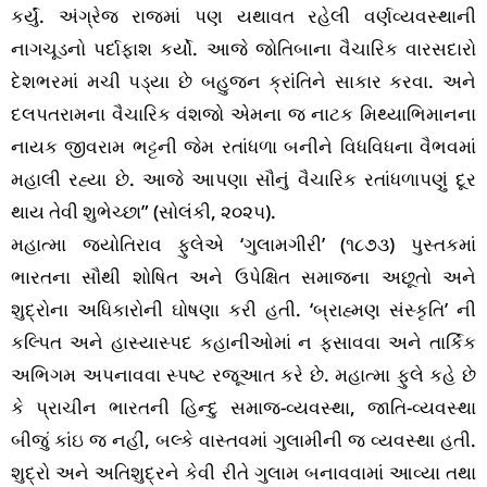
કર્યું. અંગ્રેજ રાજમાં પણ યથાવત રહેલી વર્ણવ્યવસ્થાની
નાગચૂડનો પર્દાફાશ કર્યો. આજે જોતિબાના વૈચારિક વારસદારો
દેશભરમાં મચી પડ્યા છે બહુજન ક્રાંતિને સાકાર કરવા. અને
દલપતરામના વૈચારિક વંશજો એમના જ નાટક મિથ્યાભિમાનના
નાયક જીવરામ ભટ્ટની જેમ રતાંધળા બનીને વિધવિધના વૈભવમાં
મહાલી રહ્યા છે. આજે આપણા સૌનું વૈચારિક રતાંધળાપણું દૂર
થાય તેવી શુભેચ્છા” (સોલંકી, ૨૦૨૫).
મહાત્મા જ્યોતિરાવ ફુલેએ ‘ગુલામગીરી’ (૧૮૭૩) પુસ્તકમાં
ભારતના સૌથી શોષિત અને ઉપેક્ષિત સમાજના અછૂતો અને
શુદ્રોના અધિકારોની ઘોષણા કરી હતી. ‘બ્રાહ્મણ સંસ્કૃતિ’ ની
કલ્પિત અને હાસ્યાસ્પદ કહાનીઓમાં ન ફસાવવા અને તાર્કિક
અભિગમ અપનાવવા સ્પષ્ટ રજૂઆત કરે છે. મહાત્મા ફુલે કહે છે
કે પ્રાચીન ભારતની હિન્દુ સમાજ-વ્યવસ્થા, જાતિ-વ્યવસ્થા
બીજું કાંઇ જ નહીં, બલ્કે વાસ્તવમાં ગુલામીની જ વ્યવસ્થા હતી.
શુદ્રો અને અતિશુદ્રને કેવી રીતે ગુલામ બનાવવામાં આવ્યા તથા