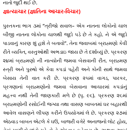
નાતો જુદી થઈ છે.
જ્ઞાત્યાચાર (જ્ઞાતિના આચાર-વિચાર)
પુસ્તકના ભાગ ૩માં “ત્રીજો સવાલ– એક નાતના લોકોનો ચાલ
બીજી નાતના લોકોના ચાલથી જૂદો પડે છે તે કહો. ને એ જૂદો
પાડવાનું કારણ શું હશે તે બતાવો”. તેના જવાબમાં બ્રાહ્મણો કેવી
રીતે વ્યક્તિ, વસ્તુઓથી અભડાઇ જાય છે તે દર્શાવ્યું છે. પ્રકરણ
૨૪માં બ્રાહ્મણો ની નાત્યોની જમવા બેસવાની રીત. બ્રાહ્મણ
સ્ત્રી અને પુરુષો એ કેવા કપડાં પહેરી અને કોની સાથે જમવા
બેસાય તેની વાત કરી છે. પ્રકરણ ૨૫માં વાગડ, પારકર,
પ્રગણાનાં બ્રાહ્મણોનો જમવા બેસવાના આચારમાં કપડાંનું
મહત્ત્વ નથી તેની જાણકારી મળે છે (પૃ. ૯૬). પ્રકરણ ૨૬માં
બ્રાહ્મણોની રસોઈની જગ્યા તથા વાસણ બાબતમાં ઘર બહારથી
આવેલ વાસણને લીપણ કરીને ઉપયોગમાં લે છે. પ્રકરણ ૨૭માં
એઠવાડ બાબત એટલે કે ઘઉં, બાજરી વગેરે અનાજનો લોટ હોય,