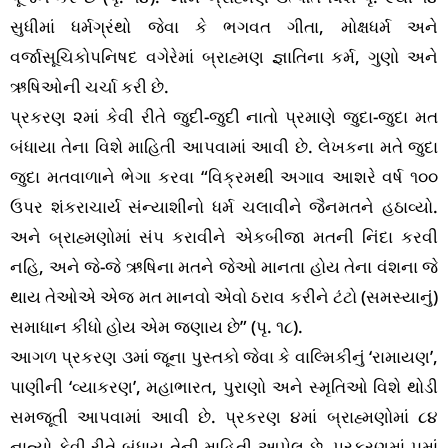
સુધીમાં ધર્મગ્રંથો જેવા કે ભગવત ગીતા, મોક્ષધર્મ અને
વર્જાસૂચિકોપનિષદ વગેરેમાં બ્રાહ્મણ જ્ઞાતિના કર્મ, ગુણો અને
ઋષિઓની ચર્ચા કરી છે.
પ્રકરણ ૨માં કેવી રીતે જુદી-જુદી નાતો પ્રમાણે જુદા-જુદા મત
બંધાયા તેના વિશે માહિતી આપવામાં આવી છે. લેખકના મતે જુદા
જુદા મતવાળાને ભેગા કરવા “વિક્રમથી અગાવ આશરે વર્ષ ૧૦૦
ઉપર શંકરાચાર્ય સંન્યાશીનો ધર્મ ચલાવીને જૈનમતને હઠાવ્યો.
અને બ્રાહ્મણોમાં સંપ કરાવીને એકબીજા મતની નિંદા કરવી
નહિ, અને જે-જે ઋષિના મતને જેઓ માનતા હોય તેના વંશના જે
થાય તેઓએ એજ મત માનવો એવો ઠરાવ કરીને ટંટો (સમસ્યાનું)
સમાધાન કીધો હોય એમ જણાય છે” (પૃ. ૧૮).
આગળ પ્રકરણ ૩માં જૂના પુસ્તકો જેવા કે વાલ્મિકીનું ‘રામાયણ’,
પાણીની ‘વ્યાકરણ’, મહાભારત, પુરાણો અને સ્મૃતિઓ વિશે થોડી
સમજૂતી આપવામાં આવી છે. પ્રકરણ ૪માં બ્રાહ્મણોમાં ૮૪
નાત્યો કેવી રીતે બંધાય તેની માહિતી આપેલ છે. પ્રકરણમાં ૫માં