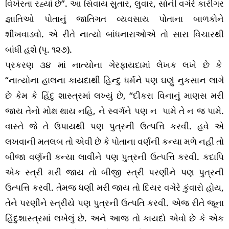
વિખેરતા રહ્યાં છે”. આ સિવાય સુતાર, લુવાર, સોની વગેરે કારીગર
જ્ઞાતિઓ પોતાનું જાતિગત વ્યવસાય પોતાના બાળકોને
શીખવાડવો. એ રીતે નાત્યો બાંધનારાઓએ તો સારા વિચારથી
બાંધી હશે (પૃ. ૧૨૭).
પ્રકરણ ૩૪ માં નાત્યોના ગેરફાયદામાં લેખક લખે છે કે
“નાત્યોના હાલના કાયદાથી હિન્દુ ધર્મને પણ ઘણું નુકસાન લાગે
છે કેમ કે હિંદુ શાસ્ત્રમાં લખ્યું છે, “દીકરા વિનાનું માણસ મરી
જાય તેનો મોક્ષ થાય નહિ, ને સ્વર્ગને પણ ન પામે તે ન જ પામે.
વાસ્તે જે તે ઉપાયથી પણ પુત્રની ઉત્પત્તિ કરવી. હવે એ
લખવાની મતલબ તો એવી છે કે પોતાના વર્ણની કન્યા મળે નહીં તો
બીજા વર્ણની કન્યા લાવીને પણ પુત્રની ઉત્પત્તિ કરવી. કદાપિ
એક સ્ત્રી મરી જાય તો બીજી સ્ત્રી પરણીને પણ પુત્રની
ઉત્પત્તિ કરવી. તેમજ ધણી મરી જાય તો દિયર વગેરે કુંવારો હોય,
તેને પરણીને સ્ત્રીયે પણ પુત્રની ઉત્પતિ કરવી. એજ રીતે જૂના
હિંદુશાસ્ત્રમાં લખેલું છે. અને આજ તો કાયદો એવો છે કે એક