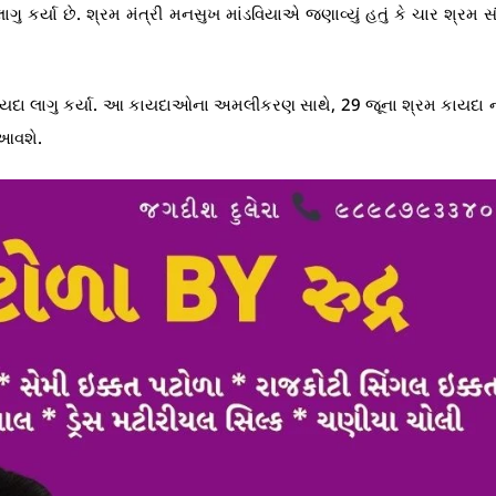
ુ કર્યા છે. શ્રમ મંત્રી મનસુખ માંડવિયાએ જણાવ્યું હતું કે ચાર શ્રમ સ
કાયદા લાગુ કર્યા. આ કાયદાઓના અમલીકરણ સાથે, 29 જૂના શ્રમ કાયદા 
 આવશે.