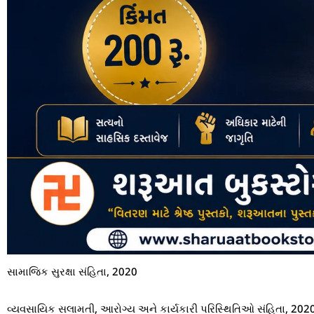
સામાજિક સુરક્ષા સંહિતા, 2020
વ્યવસાયિક સલામતી, આરોગ્ય અને કાર્યકારી પરિસ્થિતિઓ સંહિતા, 202