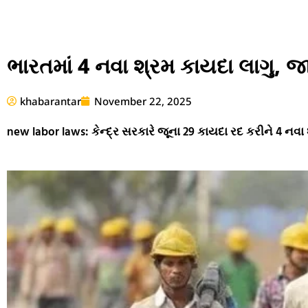
ભારતમાં 4 નવા શ્રમ કાયદા લાગુ, જાણ
khabarantar
November 22, 2025
new labor laws: કેન્દ્ર સરકારે જૂના 29 કાયદા રદ કરીને 4 નવા શ