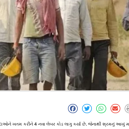
ઓને ખતમ કરીને 4 નવા લેબર કોડ લાગુ કર્યા છે. જેનાથી શ્રમનું આખું મ