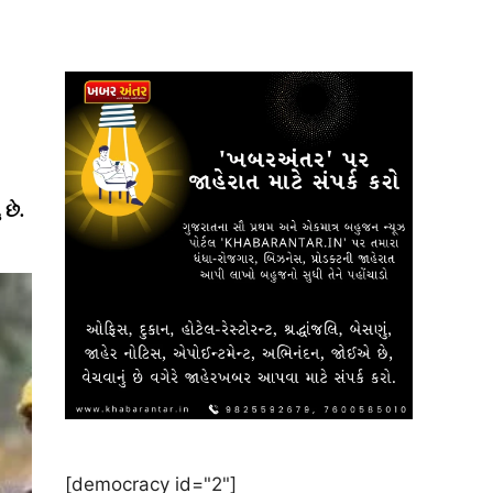
 છે.
[democracy id="2"]