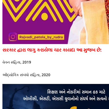
સરકાર દ્વારા લાગુ કરાયેલા ચાર કાયદા આ મુજબ છે:
વેતન સંહિતા, 2019
ઔદ્યોગિક સંબંધો સંહિતા, 2020