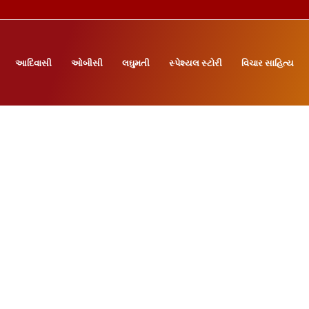
આદિવાસી
ઓબીસી
લઘુમતી
સ્પેશ્યલ સ્ટોરી
વિચાર સાહિત્ય