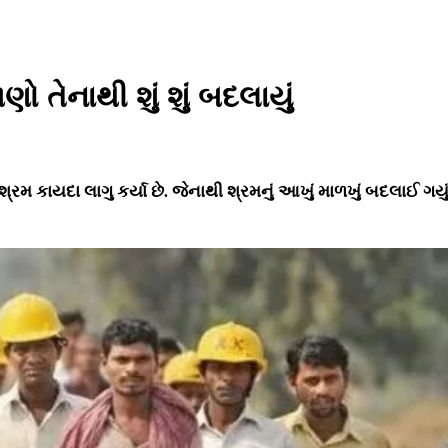
ો તેનાથી શું શું બદલાયું
્રમ કાયદા લાગુ કર્યા છે. જેનાથી શ્રમનું આખું માળખું બદલાઈ ગયું