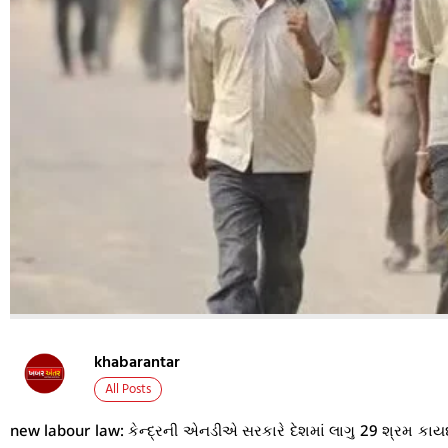
khabarantar
All Posts
new labour law: કેન્દ્રની એનડીએ સરકારે દેશમાં લાગુ 29 શ્રમ કાયદા