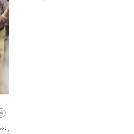
ાળખું