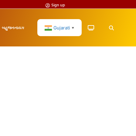
Sign up
Gujarati
બહુજનનાયક
▼