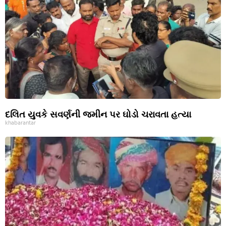
દલિત યુવકે સવર્ણની જમીન પર ઘોડો ચરાવતા હત્યા
khabarantar