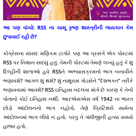
આ પણ વાંચો:
RSS ના ચામૂ કૃષ્ણ શાસ્ત્રીની લાયકાત કેમ
છુપાવાઈ રહી છે?
કોંગ્રેસના સાંસદ મણિકમ ટાગોરે પણ આ પ્રસંગે એક પોસ્ટમાં
RSS પર નિશાન સાધ્યું હતું. તેમની પોસ્ટમાં તેમણે લખ્યું હતું કે શું
દિલ્હીની શાળાઓ હવે RSSને અભ્યાસક્રમનો ભાગ બનાવીને
ભણાવશે? આગળ શું થશે? શું નાથુરામ ગોડસેને “દેશભક્ત” તરીકે
ભણાવવામાં આવશે? RSS ઇતિહાસ બદલવા માંગે છે કારણ કે તેનો
પોતાનો કોઈ ઇતિહાસ નથી. આરએસએસ વર્ષ 1942 ના ભારત
છોડો આંદોલનનો ભાગ નહોતો. તેણે બ્રિટિશરો સામેના
આંદોલનમાં ભાગ લીધો ન હતો. પરંતુ તે ગાંધીજીની હત્યા સમયે
હાજર હતો.