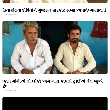
ઉનાકાંડના દોષિતોને ગુજરાત સરકાર સજા અપાવેઃ માયાવતી
khabarantar
‘કામ માંગીએ તો લોકો અમે ગાય કાપતાં હોઈએ તેમ જુએ
છે’
khabarantar