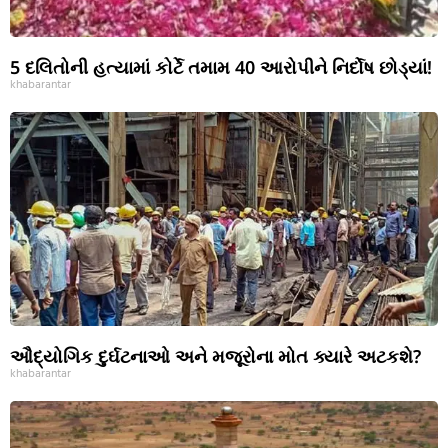
5 દલિતોની હત્યામાં કોર્ટે તમામ 40 આરોપીને નિર્દોષ છોડ્યાં!
khabarantar
ઔદ્યોગિક દુર્ઘટનાઓ અને મજૂરોના મોત ક્યારે અટકશે?
khabarantar