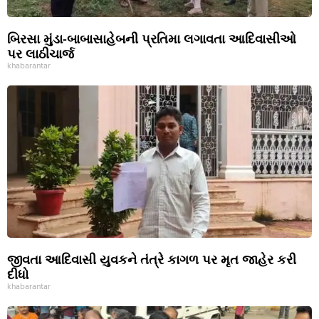
બિરસા મુંડા-બાબાસાહેબની પ્રતિમા લગાવતા આદિવાસીઓ
પર લાઠીચાર્જ
khabarantar
જીવતા આદિવાસી યુવકને તંત્રે કાગળ પર મૃત જાહેર કરી
દીધો
khabarantar