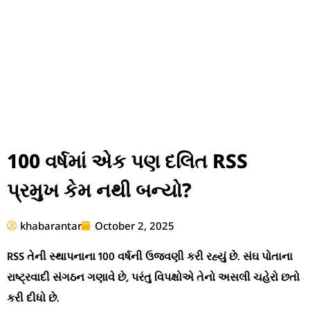
100 વર્ષમાં એક પણ દલિત RSS
પ્રમુખ કેમ નથી બન્યો?
khabarantar
October 2, 2025
RSS તેની સ્થાપનાના 100 વર્ષની ઉજવણી કરી રહ્યું છે. સંઘ પોતાના
રાષ્ટ્રવાદી સંગઠન ગણાવે છે, પરંતુ વિપક્ષોએ તેનો અસલી ચહેરો છતો
કરી દીધો છે.