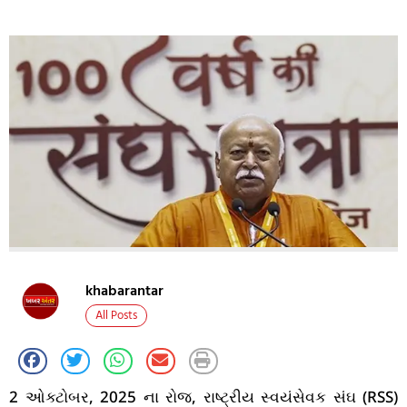
khabarantar
All Posts
2 ઓક્ટોબર, 2025 ના રોજ, રાષ્ટ્રીય સ્વયંસેવક સંઘ (RSS)