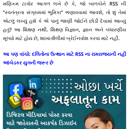
મણિકમ ટાગોર આગળ લખે છે કે, જો બાળકોને RSS ની
“સ્વતંત્રતા સંગ્રામમાં ભૂમિકા” ભણાવવામાં આવશે, તો શું તેમાં
એટલું લખ્યું હશે કે એ પાનું જાણી જોઈને છોડી દેવામાં આવ્યું
હતું? આ શિક્ષણ નથી. શિક્ષણ વિજ્ઞાન, જ્ઞાન અને બંધારણીય
મૂલ્યો માટે હોય છે, શાખા-શૈલીમાં બ્રેઈનવોશ કરવા માટે નહીં.
આ પણ વાંચો:
દલિતોના ઉત્થાન માટે RSS ના રામરાજ્યની નહીં
આંબેડકર યુગની જરૂર છે