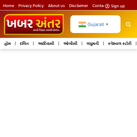
Home
Privacy Policy
About us
Disclaimer
Contact us
Sign up
Gujarati
▼
હોમ
દલિત
આદિવાસી
ઓબીસી
લઘુમતી
સ્પેશ્યલ સ્ટોરી