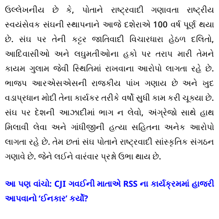
ઉલ્લેખનીય છે કે, પોતાને રાષ્ટ્રવાદી ગણાવતા રાષ્ટ્રીય
સ્વયંસેવક સંઘની સ્થાપનાને આજે દશેરાએ 100 વર્ષ પૂર્ણ થયા
છે. સંઘ પર તેની કટ્ટર જાતિવાદી વિચારધારા હેઠળ દલિતો,
આદિવાસીઓ અને લઘુમતીઓના હકો પર તરાપ મારી તેમને
કાયમ ગુલામ જેવી સ્થિતિમાં રાખવાના આરોપો લાગતા રહે છે.
ભાજપ આરએસએસની રાજકીય પાંખ ગણાય છે અને ખુદ
વડાપ્રધાન મોદી તેના કાર્યકર તરીકે વર્ષો સુધી કામ કરી ચૂક્યા છે.
સંઘ પર દેશની આઝાદીમાં ભાગ ન લેવો, અંગ્રેજો સાથે હાથ
મિલાવી લેવા અને ગાંધીજીની હત્યા સહિતના અનેક આરોપો
લાગતા રહે છે. તેમ છતાં સંઘ પોતાને રાષ્ટ્રવાદી સાંસ્કૃતિક સંગઠન
ગણાવે છે. જેને લઈને વારંવાર પ્રશ્નો ઉભા થાય છે.
આ પણ વાંચો:
CJI ગવઈની માતાએ RSS ના કાર્યક્રમમાં હાજરી
આપવાનો ‘ઈનકાર’ કર્યો?