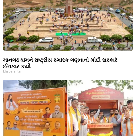
માનગઢ ધામને રાષ્ટ્રીય સ્મારક ગણવાનો મોદી સરકારે
ઈનકાર કર્યો
khabarantar