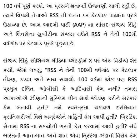
100 વર્ષ પૂર્ણ કરશે. આ પ્રસંગે શતાબ્દી ઉજવણી ચાલી રહી છે,
ત્યારે વિપક્ષી નેતાઓ RSS ની દાનત પર કેટલાક પાયાના પ્રશ્નો
ઉઠાવ્યા છે. આમ આદમી પાર્ટી (AAP) ના સાંસદ સંજય સિંહે
અને શિવસેના યુબીટીના સંજય રાઉતે RSS ને તેની 100મી
વર્ષગાંઠ પર કેટલાક પ્રશ્નો પૂછ્યા છે.
સંજય સિંહે સોશિયલ મીડિયા પ્લેટફોર્મ X પર એક વિડીયો શેર
કર્યો, જેમાં લખ્યું, “RSS ને તેની 100મી વર્ષગાંઠ પર કેટલાક
તીક્ષ્ણ, કડવા અને સાચ સવાલો. 100 વર્ષમાં એક પણ RSS
પ્રમુખ દલિત, ઓબીસી કે આદિવાસી કેમ નથી? તમારા
આકાઓએ ઝીણાની મુસ્લિમ લીગ સાથે જોડાણ કરીને સરકાર
કેમ બનાવી હતી? તમે સ્વતંત્રતા ચળવળ દરમિયાન
ક્રાંતિકારીઓ વિશે અંગ્રેજોને માહિતી કેમ આપી હતી? બ્રિટિશ
સેનામાં RSS ના સભ્યોની ભરતી કેમ કરવામાં આવી હતી? સંઘે
ભારતની આન-બાન અને શાન એવા ત્રિરંગા ઝંડાનો વિરોધ કેમ