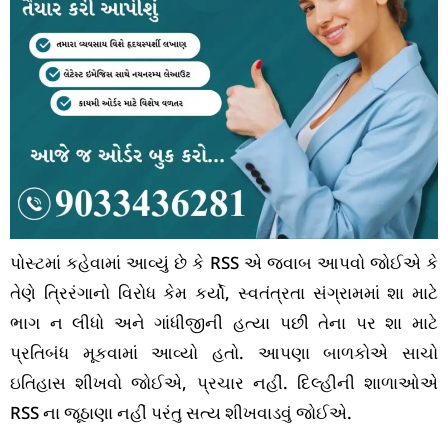
પોસ્ટમાં કહેવામાં આવ્યું છે કે RSS એ જવાબ આપવો જોઈએ કે
તેણે ત્રિરંગાનો વિરોધ કેમ કર્યો, સ્વતંત્રતા સંગ્રામમાં શા માટે
ભાગ ન લીધો અને ગાંધીજીની હત્યા પછી તેના પર શા માટે
પ્રતિબંધ મૂકવામાં આવ્યો હતો. આપણા બાળકોએ સાચો
ઇતિહાસ શીખવો જોઈએ, પ્રચાર નહીં. દિલ્હીની શાળાઓએ
RSS ના જૂઠાણા નહીં પરંતુ સત્ય શીખવાડવું જોઈએ.