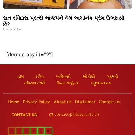
સંત રવિદાસ પ્રત્યે ભાજપને કેમ અચાનક પ્રેમ ઉભરાયો
છે?
khabarantar
[democracy id="2"]
હોમ
દલિત
આદિવાસી
ઓબીસી
લઘુમતી
સ્પેશ્યલ સ્ટોરી
વિચાર સાહિત્ય
બહુજનનાયક
Home
Privacy Policy
About us
Disclaimer
Contact us
contact@khabarantar.in
CONTACT US
1
1
2
2
7
0