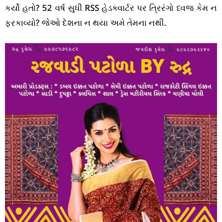
કર્યો હતો? 52 વર્ષ સુધી RSS હેડક્વાર્ટર પર ત્રિરંગો ધ્વજ કેમ ન
ફરકાવ્યો? જેઓ દેશના ન થયા અમે તેમના નથી.