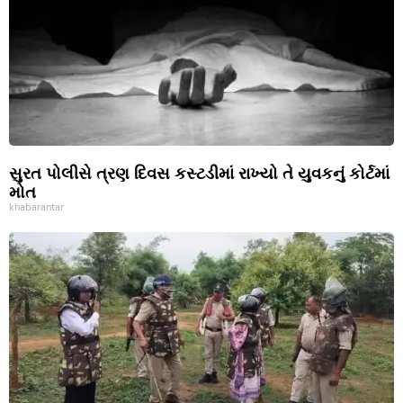
સુરત પોલીસે ત્રણ દિવસ કસ્ટડીમાં રાખ્યો તે યુવકનું કોર્ટમાં
મોત
khabarantar