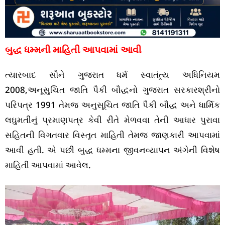
બુદ્ધ ધમ્મની માહિતી આપવામાં આવી
ત્યારબાદ સૌને ગુજરાત ધર્મ સ્વાતંત્ર્ય અધિનિયમ
2008,અનૂસુચિત જાતિ પૈકી બૌદ્ધનો ગુજરાત સરકારશ્રીનો
પરિપત્ર 1991 તેમજ અનુસૂચિત જાતિ પૈકી બૌદ્ધ અને ધાર્મિક
લઘુમતીનું પ્રમાણપત્ર કેવી રીતે મેળવવા તેની આધાર પુરાવા
સહિતની વિગતવાર વિસ્તૃત માહિતી તેમજ જાણકારી આપવામાં
આવી હતી. એ પછી બુદ્ધ ધમ્મના જીવનવ્યાપન અંગેની વિશેષ
માહિતી આપવામાં આવેલ.