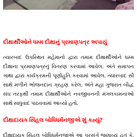
દીક્ષાર્થીઓને ધમ્મ દીક્ષાનું પ્રમાણપત્ર અપાયું
ત્યારબાદ ઉપસ્થિત મહેમાનો દ્વારા તમામ દીક્ષાર્થીઓને ધમ્મ
દીક્ષાના પ્રમાણપત્રનું વિતરણ કરવામાં આવેલ. અંતે સમાપન
ગાથા દ્વારા કાર્યક્રમની પૂર્ણાહુતિ કરવામાં આવેલ. ત્યારબાદ સૌ
સાથે મળીને ભોજનદાન ગ્રહણ કરેલ. અંતે મહા ગુજરાત બૌદ્ધ
સંઘ તરફથી તમામ દીક્ષાર્થીઓને નવજીવનની મંગલકામનાઓ
સાથે સાધુવાદ પાઠવવામાં આવ્યો હતો.
દીક્ષાદાયક સિંહલ બોધિધર્મનજીએ શું કહ્યું?
દીક્ષાદાયક સિંહલ બોધિધર્મનજીએ આ પ્રસંગે જણાવ્યું હતું કે,