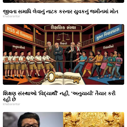
જીવતા સમાધિ લેવાનું નાટક કરનાર યુવકનું જમીનમાં મોત
khabarantar
શિક્ષણ સંસ્થાઓ ‘વિદ્યાર્થી’ નહીં, ‘અનુયાયી’ તૈયાર કરી
રહી છે
khabarantar