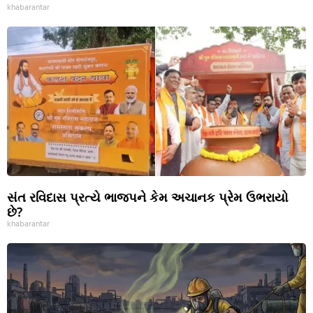
khabarantar
સંત રવિદાસ પ્રત્યે ભાજપને કેમ અચાનક પ્રેમ ઉભરાયો
છે?
khabarantar