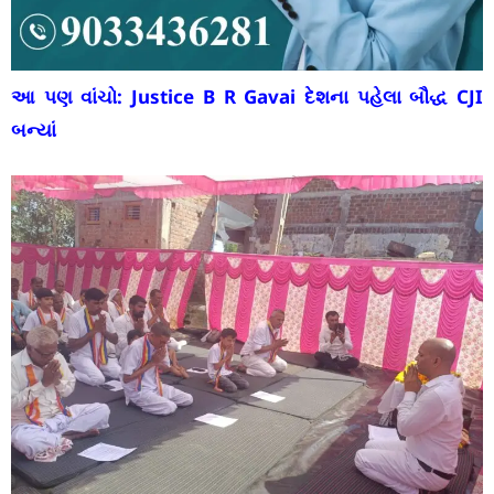
આ પણ વાંચો:
Justice B R Gavai દેશના પહેલા બૌદ્ધ CJI
બન્યાં