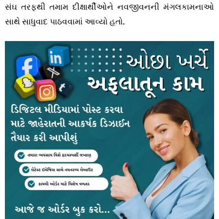
સંઘ તરફથી તમામ દીક્ષાર્થીઓને નવજીવનની મંગલકામનાઓ
સાથે સાધુવાદ પાઠવવામાં આવ્યો હતો.