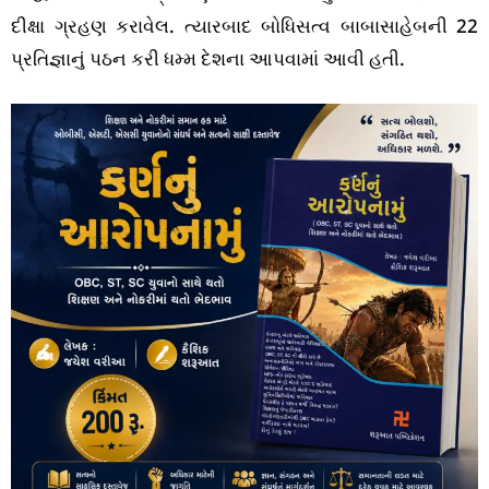
દીક્ષા ગ્રહણ કરાવેલ. ત્યારબાદ બોધિસત્વ બાબાસાહેબની 22
પ્રતિજ્ઞાનું પઠન કરી ધમ્મ દેશના આપવામાં આવી હતી.