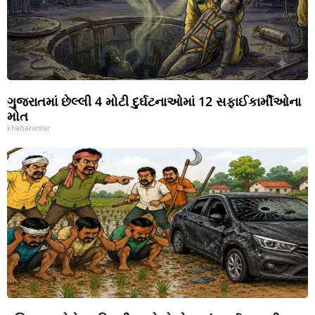
ગુજરાતમાં છેલ્લી 4 મોટી દુર્ઘટનાઓમાં 12 સફાઈકાર્મીઓના
મોત
khabarantar