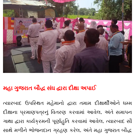
મહા ગુજરાત બૌદ્ધ સંઘ દ્વારા દીક્ષા અપાઈ
ત્યારબાદ ઉપસ્થિત મહેમાનો દ્વારા તમામ દીક્ષાર્થીઓને ધમ્મ
દીક્ષાના પ્રમાણપત્રનું વિતરણ કરવામાં આવેલ. અંતે સમાપન
ગાથા દ્વારા કાર્યક્રમની પૂર્ણાહુતિ કરવામાં આવેલ. ત્યારબાદ સૌ
સાથે મળીને ભોજનદાન ગ્રહણ કરેલ. અંતે મહા ગુજરાત બૌદ્ધ