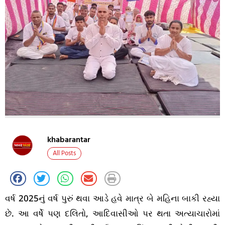
khabarantar
All Posts
વર્ષ 2025નું વર્ષ પુરું થવા આડે હવે માત્ર બે મહિના બાકી રહ્યા
છે. આ વર્ષે પણ દલિતો, આદિવાસીઓ પર થતા અત્યાચારોમાં