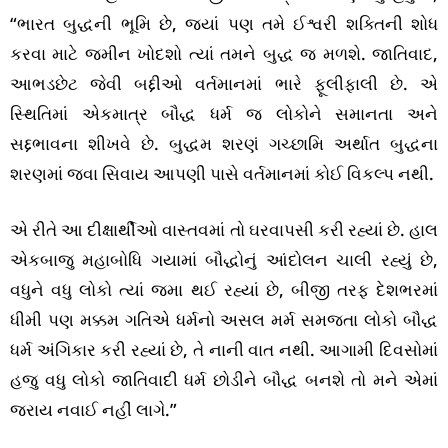
“ભારત બુદ્ધની ભૂમિ છે, જ્યાં પણ તમે ઈશ્વરી શક્તિની શોધ
કરવા માટે જમીન ખોદશો ત્યાં તમને બુદ્ધ જ મળશે. જાતિવાદ,
આભડછેટ જેવી બદ્દીઓ વર્તમાનમાં ભારે ફૂલીફાલી છે. એ
સ્થિતિમાં એકમાત્ર બૌદ્ધ ધર્મ જ લોકોને સમાનતા અને
સદ્દભાવના શીખવે છે. બુદ્ધમ શરણં ગચ્છામિ અર્થાત બુદ્ધના
શરણમાં જવા સિવાય આપણી પાસે વર્તમાનમાં કોઈ વિકલ્પ નથી.
એ રીતે આ દીક્ષાર્થીઓ વાસ્તવમાં તો ઘરવાપસી કરી રહ્યાં છે. હાલ
એકબાજુ મહાબોધિ ગયામાં બૌદ્ધોનું આંદોલન ચાલી રહ્યું છે,
વધુને વધુ લોકો ત્યાં જમા થઈ રહ્યાં છે, બીજી તરફ દેશભરમાં
ધીમી પણ મક્કમ ગતિએ ધર્મનો અસલ મર્મ સમજતા લોકો બૌદ્ધ
ધર્મ અંગિકાર કરી રહ્યાં છે, તે નાની વાત નથી. આગામી દિવસોમાં
હજુ વધુ લોકો જાતિવાદી ધર્મ છોડીને બૌદ્ધ બનશે તો મને એમાં
જરાય નવાઈ નહીં લાગે.”