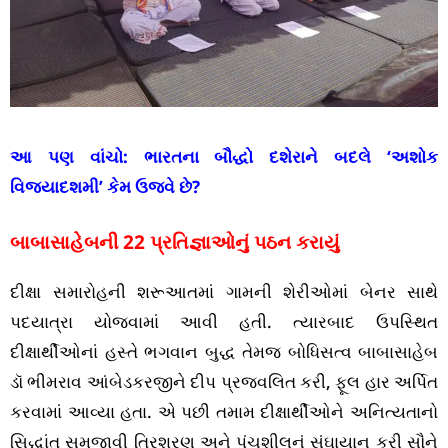
આ પણ વાંચો:
ભારતના બૌદ્ધો દશેરાને બદલે ‘અશોક
વિજયાદશમી’ કેમ ઉજવે છે?
બાબાસાહેબની 22 પ્રતિજ્ઞાઓનું પઠન કરાયું
દીક્ષા સમારોહની શરૂઆતમાં ગામની શેરીઓમાં બેનર સાથે
પદયાત્રા યોજવામાં આવી હતી. ત્યારબાદ ઉપસ્થિત
દીક્ષાર્થીઓનાં હસ્તે ભગવાન બુદ્ધ તેમજ બોધિસત્વ બાબાસાહેબ
ડૉ ભીમરાવ આંબેડકરજીને દીપ પ્રજ્વલિત કરી, ફૂલ હાર અર્પિત
કરવામાં આવ્યા હતા. એ પછી તમામ દીક્ષાર્થીઓને અનિત્યતાનો
સિદ્ધાંત સમજાવી ત્રિશરણ અને પંચશીલનું સંઘાયાન કરી સૌને