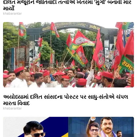
દલિત મજૂરોને જાતિવાદી તત્વોએ ખેતરમાં ‘મુર્ગા’ બનાવી માર
માર્યો
khabarantar
અયોધ્યામાં દલિત સાંસદના પોસ્ટર પર સાધુ-સંતોએ ચંપલ
મારતા વિવાદ
khabarantar