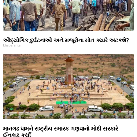
ઔદ્યોગિક દુર્ઘટનાઓ અને મજૂરોના મોત ક્યારે અટકશે?
khabarantar
માનગઢ ધામને રાષ્ટ્રીય સ્મારક ગણવાનો મોદી સરકારે
ઈનકાર કર્યો