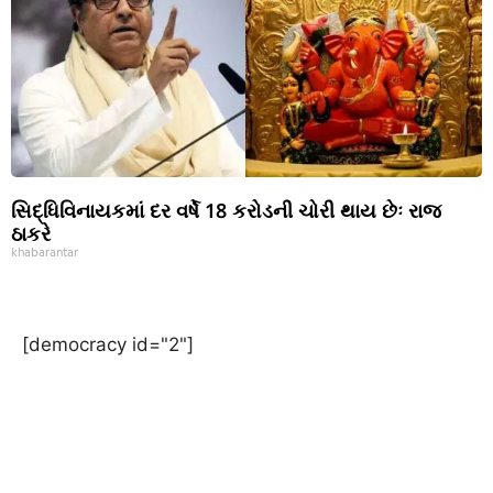
સિદ્ધિવિનાયકમાં દર વર્ષે 18 કરોડની ચોરી થાય છેઃ રાજ
ઠાકરે
khabarantar
[democracy id="2"]