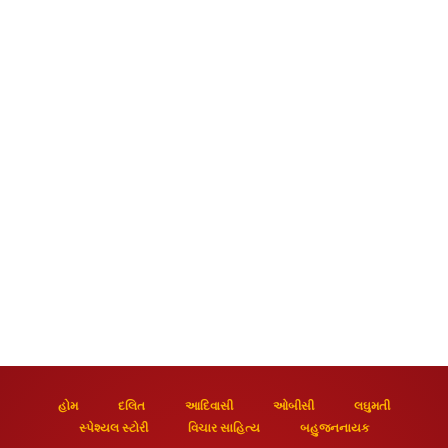
હોમ
દલિત
આદિવાસી
ઓબીસી
લઘુમતી
સ્પેશ્યલ સ્ટોરી
વિચાર સાહિત્ય
બહુજનનાયક