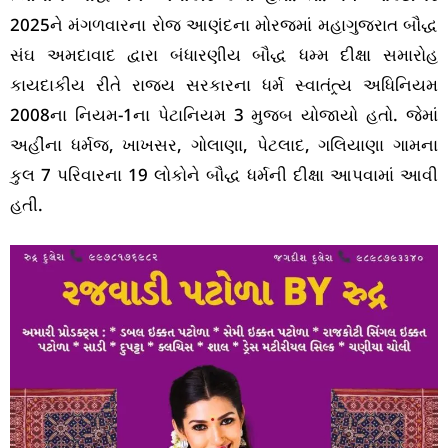
2025ને મંગળવારના રોજ આણંદના મોરજમાં મહાગુજરાત બૌદ્ધ
સંઘ અમદાવાદ દ્વારા બંધારણીય બૌદ્ધ ધમ્મ દીક્ષા સમારોહ
કાયદાકીય રીતે રાજ્ય સરકારના ધર્મ સ્વાતંત્ર્ય અધિનિયમ
2008ના નિયમ-1ના પેટાનિયમ 3 મુજબ યોજાયો હતો. જેમાં
અહીંના ધર્મજ, ખાખસર, ગોલાણા, પેટલાદ, ગલિયાણા ગામના
કુલ 7 પરિવારના 19 લોકોને બૌદ્ધ ધર્મની દીક્ષા આપવામાં આવી
હતી.