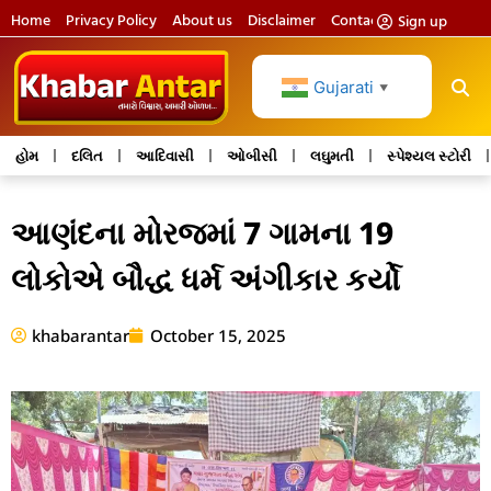
Home
Privacy Policy
About us
Disclaimer
Contact us
Sign up
Gujarati
▼
હોમ
દલિત
આદિવાસી
ઓબીસી
લઘુમતી
સ્પેશ્યલ સ્ટોરી
આણંદના મોરજમાં 7 ગામના 19
લોકોએ બૌદ્ધ ધર્મ અંગીકાર કર્યો
khabarantar
October 15, 2025