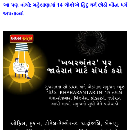
આ પણ વાંચો:
મહેસાણામાં 14 લોકોએ હિંદુ ધર્મ છોડી બૌદ્ધ ધર્મ
અપનાવ્યો