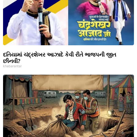
દતિયામાં ચંદ્રશેખર આઝાદે કેવી રીતે ભાજપની જીત
છીનવી?
khabarantar