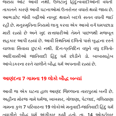
જરાય ઓટ આવી નથી. ઉલટાનું હિંદુત્વવાદીઓની વધતી
તાકાતને કારણે આવી ઘટનાઓમાં ઉત્તરોત્તર વધારો થયો જાય છે.
આભડછેટ જેવી બદ્દીઓ નાબૂદ થવાને બદલે સતત વધતી જઈ
રહી છે. મનુસ્મૃતિના નિયમો લાગુ કરવા એક આખો વર્ગ ધમપછાડા
મારી રહ્યો છે અને ખુદ સત્તાધારીઓ તેમને પાછળથી મજબૂત
સહકાર આપી રહ્યાં છે. આવી સ્થિતિમાં દલિતો પાસે બુદ્ધના રસ્તે
ચાલવા સિવાય છુટકો નથી. દિન-પ્રતિદિન વધુને વધુ દલિતો-
આદિવાસીઓ જાતિવાદી હિંદુ ધર્મ છોડીને ડો. બાબાસાહેબ
આંબેડકરના રસ્તે ચાલીને બૌદ્ધ ધર્મ અપનાવી રહ્યાં છે.
આણંદના 7 ગામના 19 લોકો બૌદ્ધ બન્યાં
આવી જ એક ઘટના હાલ આણંદ જિલ્લાના તારાપુરમાં બની છે.
અહીંના મોરજ ગામે ધર્મજ, ખાખસર, ગોલાણા, પેટલાદ, ગલિયાણા
ગામના કુલ 7 પરિવારના 19 લોકોએ મનુવાદી-જાતિવાદી હિંદુ ધર્મ
ત્યાગીને બૌદ્ધ ધર્મ અંગીકાર કર્યો હતો. તા. 14 ઓક્ટોબર