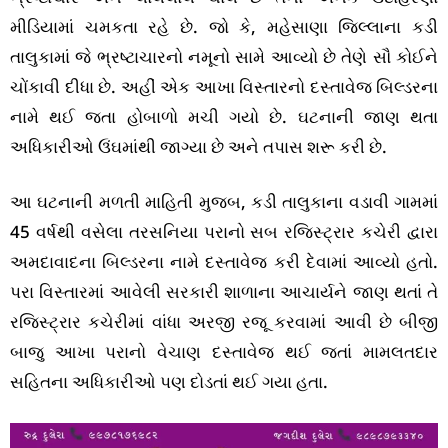
મીડિયામાં ચમકતા રહે છે. જો કે, મહેસાણા જિલ્લાના કડી
તાલુકામાં જે ભ્રષ્ટાચારનો નમૂનો સામે આવ્યો છે તેણે સૌ કોઈને
ચોંકાવી દીધા છે. અહીં એક આખા વિસ્તારનો દસ્તાવેજ બિલ્ડરના
નામે થઈ જતા હોબાળો મચી ગયો છે. ઘટનાની જાણ થતા
અધિકારીઓ ઉંઘમાંથી જાગ્યા છે અને તપાસ શરૂ કરી છે.
આ ઘટનાની મળતી માહિતી મુજબ, કડી તાલુકાના વડાવી ગામમાં
45 વર્ષથી વસેલા તરસનિયા પરાનો સબ રજિસ્ટ્રાર કચેરી દ્વારા
અમદાવાદના બિલ્ડરના નામે દસ્તાવેજ કરી દેવામાં આવ્યો હતો.
પરા વિસ્તારમાં આવેલી સરકારી શાળાના આચાર્યને જાણ થતાં તે
રજિસ્ટ્રાર કચેરીમાં વાંધા અરજી રજૂ કરવામાં આવી છે બીજી
બાજુ આખા પરાનો વેચાણ દસ્તાવેજ થઈ જતાં મામલતદાર
સહિતના અધિકારીઓ પણ દોડતાં થઈ ગયા હતા.