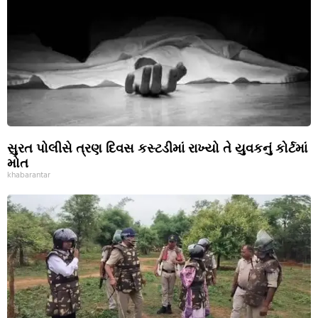
સુરત પોલીસે ત્રણ દિવસ કસ્ટડીમાં રાખ્યો તે યુવકનું કોર્ટમાં
મોત
khabarantar