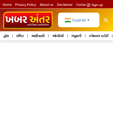
Home
Privacy Policy
About us
Disclaimer
Contact us
Sign up
Gujarati
▼
હોમ
દલિત
આદિવાસી
ઓબીસી
લઘુમતી
સ્પેશ્યલ સ્ટોરી