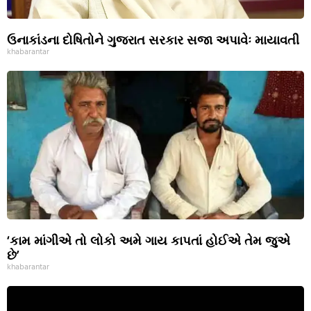
ઉનાકાંડના દોષિતોને ગુજરાત સરકાર સજા અપાવેઃ માયાવતી
khabarantar
‘કામ માંગીએ તો લોકો અમે ગાય કાપતાં હોઈએ તેમ જુએ
છે’
khabarantar