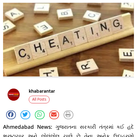
khabarantar
All Posts
Ahmedabad News: ગુજરાતના સરકારી તંત્રમાં કઈ હદે
ભ્રષ્ટાચાર અને લોલંલોલ ચાલે છે તેના અનેક ઉદાહરણો