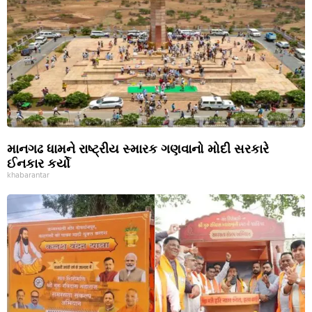
માનગઢ ધામને રાષ્ટ્રીય સ્મારક ગણવાનો મોદી સરકારે
ઈનકાર કર્યો
khabarantar