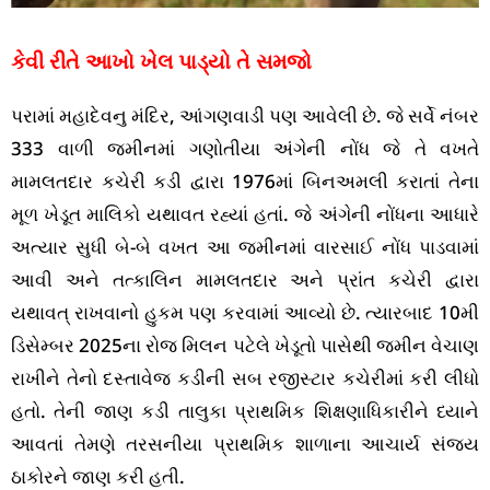
કેવી રીતે આખો ખેલ પાડ્યો તે સમજો
પરામાં મહાદેવનુ મંદિર, આંગણવાડી પણ આવેલી છે. જે સર્વે નંબર
333 વાળી જમીનમાં ગણોતીયા અંગેની નોંધ જે તે વખતે
મામલતદાર કચેરી કડી દ્વારા 1976માં બિનઅમલી કરાતાં તેના
મૂળ ખેડૂત માલિકો યથાવત રહ્યાં હતાં. જે અંગેની નોંધના આધારે
અત્યાર સુધી બે-બે વખત આ જમીનમાં વારસાઈ નોંધ પાડવામાં
આવી અને તત્કાલિન મામલતદાર અને પ્રાંત કચેરી દ્વારા
યથાવત્ રાખવાનો હુકમ પણ કરવામાં આવ્યો છે. ત્યારબાદ 10મી
ડિસેમ્બર 2025ના રોજ મિલન પટેલે ખેડૂતો પાસેથી જમીન વેચાણ
રાખીને તેનો દસ્તાવેજ કડીની સબ રજીસ્ટાર કચેરીમાં કરી લીધો
હતો. તેની જાણ કડી તાલુકા પ્રાથમિક શિક્ષણાધિકારીને ધ્યાને
આવતાં તેમણે તરસનીયા પ્રાથમિક શાળાના આચાર્ય સંજય
ઠાકોરને જાણ કરી હતી.