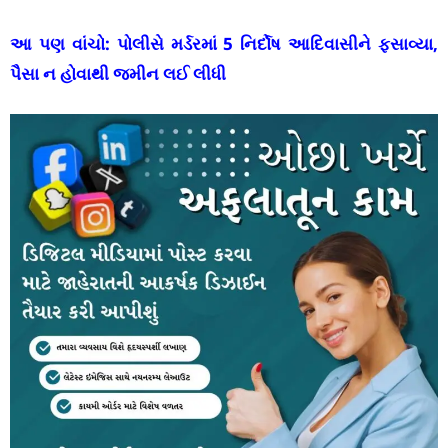
આ પણ વાંચો:
પોલીસે મર્ડરમાં 5 નિર્દોષ આદિવાસીને ફસાવ્યા,
પૈસા ન હોવાથી જમીન લઈ લીધી