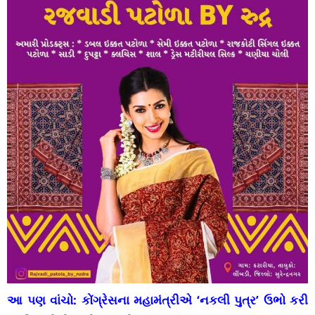
આ પણ વાંચો:
કોંગ્રેસના મહામંત્રીએ ‘નકલી પુત્ર’ ઉભો કરી