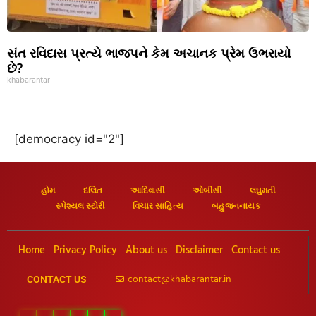
સંત રવિદાસ પ્રત્યે ભાજપને કેમ અચાનક પ્રેમ ઉભરાયો
છે?
khabarantar
[democracy id="2"]
હોમ
દલિત
આદિવાસી
ઓબીસી
લઘુમતી
સ્પેશ્યલ સ્ટોરી
વિચાર સાહિત્ય
બહુજનનાયક
Home
Privacy Policy
About us
Disclaimer
Contact us
contact@khabarantar.in
CONTACT US