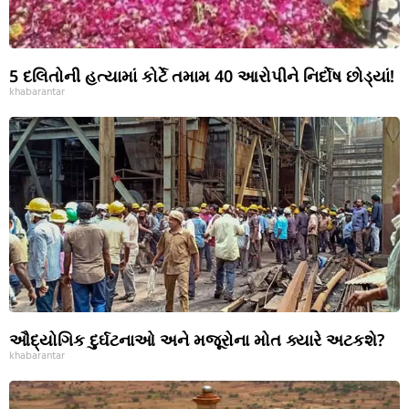
5 દલિતોની હત્યામાં કોર્ટે તમામ 40 આરોપીને નિર્દોષ છોડ્યાં!
khabarantar
ઔદ્યોગિક દુર્ઘટનાઓ અને મજૂરોના મોત ક્યારે અટકશે?
khabarantar