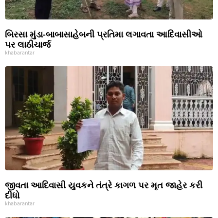
બિરસા મુંડા-બાબાસાહેબની પ્રતિમા લગાવતા આદિવાસીઓ
પર લાઠીચાર્જ
khabarantar
જીવતા આદિવાસી યુવકને તંત્રે કાગળ પર મૃત જાહેર કરી
દીધો
khabarantar