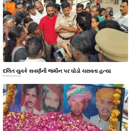
દલિત યુવકે સવર્ણની જમીન પર ઘોડો ચરાવતા હત્યા
khabarantar