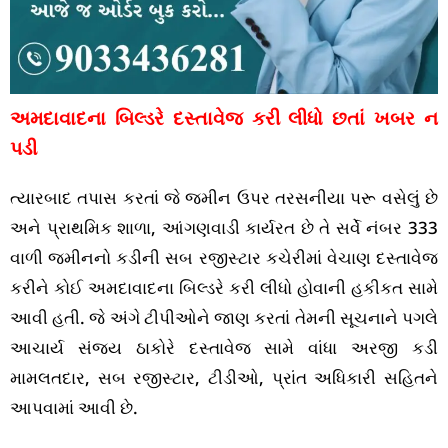
અમદાવાદના બિલ્ડરે દસ્તાવેજ કરી લીધો છતાં ખબર ન
પડી
ત્યારબાદ તપાસ કરતાં જે જમીન ઉપર તરસનીયા પરૂ વસેલું છે
અને પ્રાથમિક શાળા, આંગણવાડી કાર્યરત છે તે સર્વે નંબર 333
વાળી જમીનનો કડીની સબ રજીસ્ટાર કચેરીમાં વેચાણ દસ્તાવેજ
કરીને કોઈ અમદાવાદના બિલ્ડરે કરી લીધો હોવાની હકીકત સામે
આવી હતી. જે અંગે ટીપીઓને જાણ કરતાં તેમની સૂચનાને પગલે
આચાર્ય સંજય ઠાકોરે દસ્તાવેજ સામે વાંધા અરજી કડી
મામલતદાર, સબ રજીસ્ટાર, ટીડીઓ, પ્રાંત અધિકારી સહિતને
આપવામાં આવી છે.