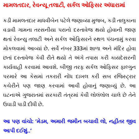
મામલતદાર, રેવન્યૂ તલાટી, સર્કલ ઓફિસર અંધારામાં
કડી મામલતદાર માધવીબેન પટેલે જણાવ્યા મુજબ, કડી તાલુકાના
વડાવી ગામના તરસનીયા પરાનો દસ્તાવેજ થયો હોવાની જાણ
થતાં રેવન્યુ તલાટી અને સર્કલ ઓફિસરને સ્થળ પંચનામું કરવા
મોકલવામાં આવ્યાં છે. સર્વે નંબર 333માં શાળા અને મંદિર હોવા
છતાં દસ્તાવેજ કેવી રીતે થયો તે અંગે તપાસ કરી કાયદેસરની
કાર્યવાહી કરવામાં આવશે. બીજી તરફ સર્કલ ઓફિસર ફાલ્ગુન
પરમારે આ કેસમાં તકરારી નોંધ દાખલ કરી સબ રજિસ્ટ્રાર
કચેરીને પણ જાણ કરવામાં આવી હોવાનું જણાવ્યું છે. આ
ઘટનાએ ગુજરાતમાં સરકારી તંત્રમાં કેવી લોલંલોલ ચાલે છે તેને
ઉઘાડી પાડી દીધી છે.
આ પણ વાંચો:
‘મેડમ, અમારી જમીન બચાવી લો, નહીંતર જીવ
આપી દઈશું..’