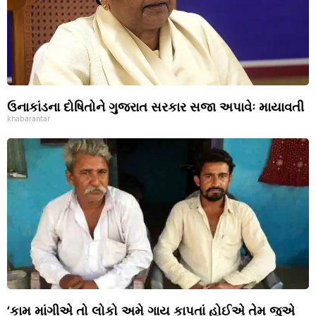
ઉનાકાંડના દોષિતોને ગુજરાત સરકાર સજા અપાવેઃ માયાવતી
khabarantar
‘કામ માંગીએ તો લોકો અમે ગાય કાપતાં હોઈએ તેમ જુએ