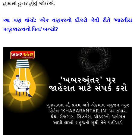
હાથમાં હુનર હોવું જોઈએ.
આ પણ વાંચો:
એક વણકરનો દીકરો કેવી રીતે ‘ભારતીય
પત્રકારત્વનો પિતા’ બન્યો?