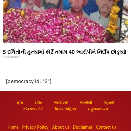
5 દલિતોની હત્યામાં કોર્ટે તમામ 40 આરોપીને નિર્દોષ છોડ્યાં!
khabarantar
[democracy id="2"]
હોમ
દલિત
આદિવાસી
ઓબીસી
લઘુમતી
સ્પેશ્યલ સ્ટોરી
વિચાર સાહિત્ય
બહુજનનાયક
Home
Privacy Policy
About us
Disclaimer
Contact us