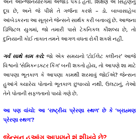
અને એન્જિનિયરિંગમાં અજોડ પકડ હતી. શિક્ષણ એ સિંહણનું
દૂધ છે, અને જે પીશે તે ગર્જના કરશે – ડો. બાબાસાહેબ
આંબેડકરના આ સૂત્રને જેન્સને સાર્થક કરી બતાવ્યું છે. આજના
ડિજિટલ યુગમાં, જો તમારી પાસે ટેકનિકલ કૌશલ્ય છે, તો
દુનિયાની કોઈ તાકાત તમને આગળ વધતા રોકી શકશે નહીં.
ગર્વ સાથે કામ કરો:
જો એક સમયનો ‘ટોઈલેટ ક્લીનર’ આજે
વિશ્વનો ‘સેમિકન્ડક્ટર કિંગ’ બની શકતો હોય, તો આપણે શા માટે
આપણા ભૂતકાળ કે આપણા કામથી શરમાવું જોઈએ? જેન્સન
હુઆંગે ક્યારેય પોતાનો ભૂતકાળ છુપાવ્યો નથી. ઉલટાનું, તેઓ
તેને પોતાની સફળતાનો પાયો ગણે છે.
આ પણ વાંચો:
આ ‘રાષ્ટ્રીય પ્રેરણા સ્થળ’ છે કે ‘બ્રાહ્મણ
પ્રેરણા સ્થળ’?
જેન્સન હુઆંગ આપણને શું શીખવે છે?