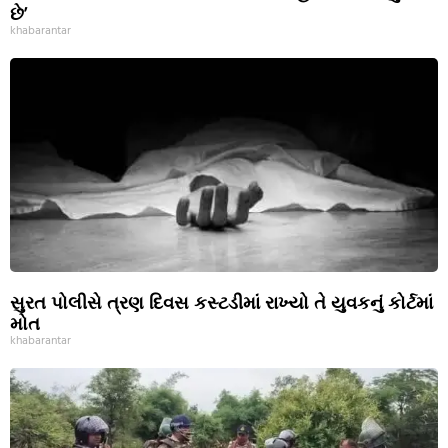
છે’
khabarantar
સુરત પોલીસે ત્રણ દિવસ કસ્ટડીમાં રાખ્યો તે યુવકનું કોર્ટમાં
મોત
khabarantar