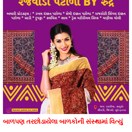
બાળપણ તરછોડાયેલા બાળકોની સંસ્થામાં વિત્યું