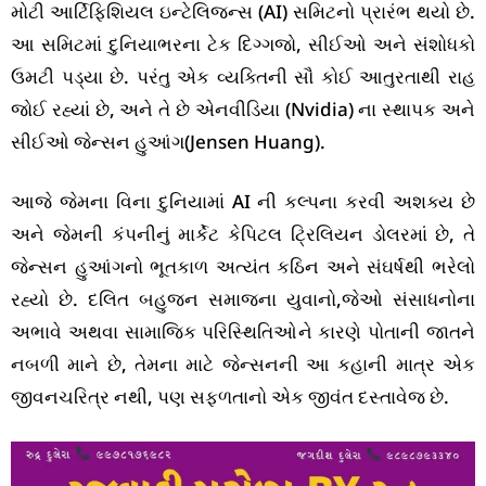
મોટી આર્ટિફિશિયલ ઇન્ટેલિજન્સ (AI) સમિટનો પ્રારંભ થયો છે.
આ સમિટમાં દુનિયાભરના ટેક દિગ્ગજો, સીઈઓ અને સંશોધકો
ઉમટી પડ્યા છે. પરંતુ એક વ્યક્તિની સૌ કોઈ આતુરતાથી રાહ
જોઈ રહ્યાં છે, અને તે છે એનવીડિયા (Nvidia) ના સ્થાપક અને
સીઈઓ જેન્સન હુઆંગ(Jensen Huang).
આજે જેમના વિના દુનિયામાં AI ની કલ્પના કરવી અશક્ય છે
અને જેમની કંપનીનું માર્કેટ કેપિટલ ટ્રિલિયન ડોલરમાં છે, તે
જેન્સન હુઆંગનો ભૂતકાળ અત્યંત કઠિન અને સંઘર્ષથી ભરેલો
રહ્યો છે. દલિત બહુજન સમાજના યુવાનો,જેઓ સંસાધનોના
અભાવે અથવા સામાજિક પરિસ્થિતિઓને કારણે પોતાની જાતને
નબળી માને છે, તેમના માટે જેન્સનની આ કહાની માત્ર એક
જીવનચરિત્ર નથી, પણ સફળતાનો એક જીવંત દસ્તાવેજ છે.