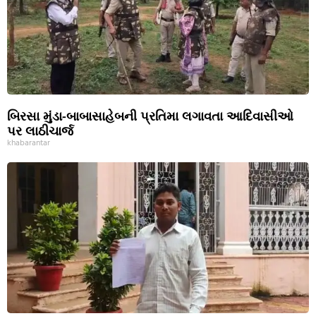
બિરસા મુંડા-બાબાસાહેબની પ્રતિમા લગાવતા આદિવાસીઓ
પર લાઠીચાર્જ
khabarantar