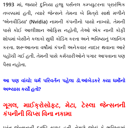
1993 માં, જ્યારે દુનિયા હજુ પર્સનલ કમ્પ્યુટરના પ્રારંભિક
તબક્કામાં હતી, ત્યારે જેન્સને તેમના બે મિત્રો સાથે મળીને
‘એનવીડિયા’ (Nvidia) નામની કંપનીનો પાયો નાખ્યો. તેમની
પાસે કોઈ આલીશાન ઓફિસ નહોતી, તેઓ એક નાની કોફી
શોપમાં બેસીને કલાકો સુધી કોડિંગ કરતા અને ભવિષ્યનું પ્લાનિંગ
કરતા. શરૂઆતના વર્ષોમાં કંપની અનેકવાર નાદાર થવાના આરે
પહોંચી ગઈ હતી. તેમની પાસે કર્મચારીઓને પગાર આપવાના પણ
પૈસા નહોતા.
આ પણ વાંચો:
ધર્મ પરિવર્તન પહેલા ડૉ.આંબેડકરે ક્યા ધર્મોનો
અભ્યાસ કર્યો હતો?
ગૂગલ, માઈક્રોસોફ્ટ, મેટા, ટેસ્લા જેન્સનની
કંપનીની ચિપ્સ વિના નકામા
પરંતુ જેન્સનની દ્રષ્ટિ સ્પષ્ટ હતી. તેમણે જોયું કે ભવિષ્યમાં