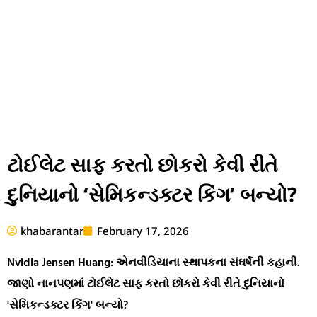
ટોઈલેટ સાફ કરતો છોકરો કેવી રીતે
દુનિયાનો ‘સેમિકન્ડક્ટર કિંગ’ બન્યો?
khabarantar
February 17, 2026
Nvidia Jensen Huang: એનવીડિયાના સ્થાપકના સંઘર્ષની કહાની.
જાણો નાનપણમાં ટોઈલેટ સાફ કરતો છોકરો કેવી રીતે દુનિયાનો
'સેમિકન્ડક્ટર કિંગ' બન્યો?