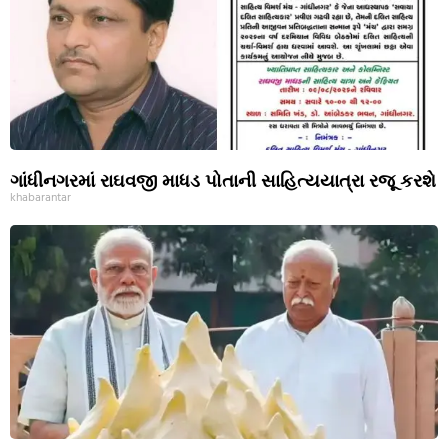
ગાંધીનગરમાં રાઘવજી માધડ પોતાની સાહિત્યયાત્રા રજૂ કરશે
khabarantar