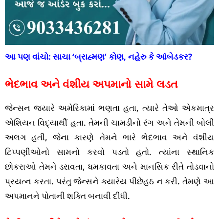
આ પણ વાંચો:
સાચા ‘બ્રાહ્મણ’ કોણ, નહેરુ કે આંબેડકર?
ભેદભાવ અને વંશીય અપમાનો સામે લડત
જેન્સન જ્યારે અમેરિકામાં ભણતા હતા, ત્યારે તેઓ એકમાત્ર
એશિયન વિદ્યાર્થી હતા. તેમની ચામડીનો રંગ અને તેમની બોલી
અલગ હતી, જેના કારણે તેમને ભારે ભેદભાવ અને વંશીય
ટિપ્પણીઓનો સામનો કરવો પડતો હતો. ત્યાંના સ્થાનિક
છોકરાઓ તેમને ડરાવતા, ધમકાવતા અને માનસિક રીતે તોડવાનો
પ્રયત્ન કરતા. પરંતુ જેન્સને ક્યારેય પીછેહઠ ન કરી. તેમણે આ
અપમાનને પોતાની શક્તિ બનાવી દીધી.