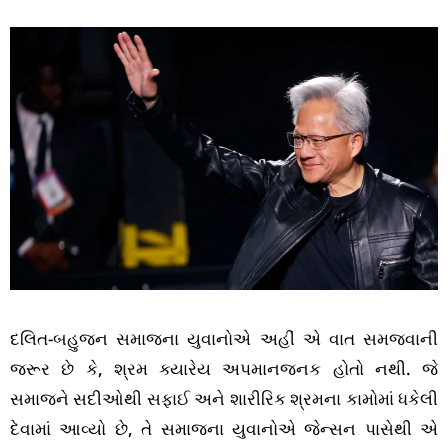
દલિત-બહુજન સમાજના યુવાનોએ અહીં એ વાત સમજવાની
જરૂર છે કે, શ્રમ ક્યારેય અપમાનજનક હોતો નથી. જે
સમાજને સદીઓથી સફાઈ અને શારીરિક શ્રમના કામોમાં ધકેલી
દેવામાં આવ્યો છે, તે સમાજના યુવાનોએ જેન્સન પાસેથી એ