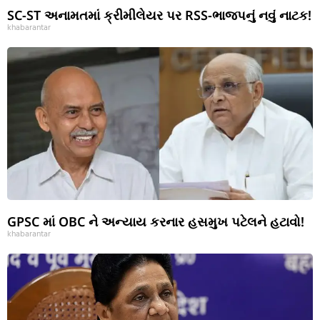
SC-ST અનામતમાં ક્રીમીલેયર પર RSS-ભાજપનું નવું નાટક!
khabarantar
GPSC માં OBC ને અન્યાય કરનાર હસમુખ પટેલને હટાવો!
khabarantar