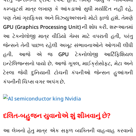
કમ્પ્યુટર્સ માત્ર લખાણ કે આંકડાઓ સુધી મર્યાદિત નહીં રહે,
પણ તેમાં ગ્રાફિક્સ અને વિઝ્યુઅલ્સનો મોટો ફાળો હશે. તેમણે
GPU (Graphics Processing Unit) ની શોધ કરી. શરૂઆતમાં
આ ટેકનોલોજી માત્ર વીડિયો ગેમ્સ માટે વપરાતી હતી, પરંતુ
જેન્સને તેની પાછળ રહેલી અખૂટ સંભાવનાઓને ઓળખી લીધી
હતી. આજે એ જ GPU ટેકનોલોજી આર્ટિફિશિયલ
ઇન્ટેલિજન્સનો પાયો છે. આજે ગૂગલ, માઈક્રોસોફ્ટ, મેટા અને
ટેસ્લા જેવી દુનિયાની ટોચની કંપનીઓ જેન્સન હુઆંગની
કંપનીની ચિપ્સ વગર અપંગ છે.
દલિત-બહુજન યુવાનોએ શું શીખવાનું છે?
આ લેખનો હેતુ માત્ર એક સફળ વ્યક્તિની વાહ-વાહ કરવાનો