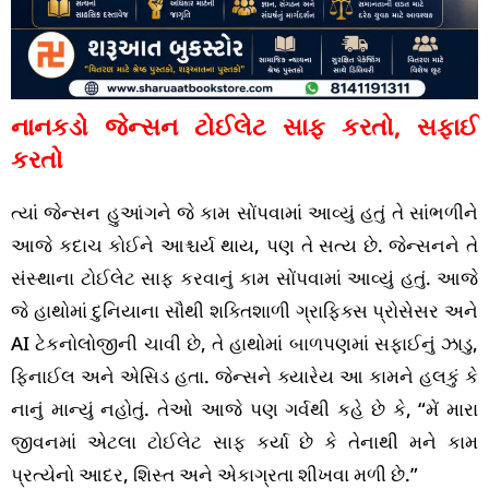
નાનકડો જેન્સન ટોઈલેટ સાફ કરતો, સફાઈ
કરતો
ત્યાં જેન્સન હુઆંગને જે કામ સોંપવામાં આવ્યું હતું તે સાંભળીને
આજે કદાચ કોઈને આશ્ચર્ય થાય, પણ તે સત્ય છે. જેન્સનને તે
સંસ્થાના ટોઈલેટ સાફ કરવાનું કામ સોંપવામાં આવ્યું હતું. આજે
જે હાથોમાં દુનિયાના સૌથી શક્તિશાળી ગ્રાફિક્સ પ્રોસેસર અને
AI ટેકનોલોજીની ચાવી છે, તે હાથોમાં બાળપણમાં સફાઈનું ઝાડુ,
ફિનાઈલ અને એસિડ હતા. જેન્સને ક્યારેય આ કામને હલકું કે
નાનું માન્યું નહોતું. તેઓ આજે પણ ગર્વથી કહે છે કે, “મેં મારા
જીવનમાં એટલા ટોઈલેટ સાફ કર્યા છે કે તેનાથી મને કામ
પ્રત્યેનો આદર, શિસ્ત અને એકાગ્રતા શીખવા મળી છે.”