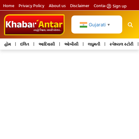
Home
Privacy Policy
About us
Disclaimer
Contact us
Sign up
Gujarati
▼
હોમ
દલિત
આદિવાસી
ઓબીસી
લઘુમતી
સ્પેશ્યલ સ્ટોરી