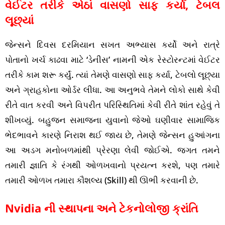
વેઈટર તરીકે એઠાં વાસણો સાફ કર્યા, ટેબલ
લૂછ્યાં
જેન્સને દિવસ દરમિયાન સખત અભ્યાસ કર્યો અને રાત્રે
પોતાનો ખર્ચ કાઢવા માટે ‘ડેનીસ’ નામની એક રેસ્ટોરન્ટમાં વેઈટર
તરીકે કામ શરૂ કર્યું. ત્યાં તેમણે વાસણો સાફ કર્યા, ટેબલો લૂછ્યા
અને ગ્રાહકોના ઓર્ડર લીધા. આ અનુભવે તેમને લોકો સાથે કેવી
રીતે વાત કરવી અને વિપરીત પરિસ્થિતિમાં કેવી રીતે શાંત રહેવું તે
શીખવ્યું. બહુજન સમાજના યુવાનો જેઓ ઘણીવાર સામાજિક
ભેદભાવને કારણે નિરાશ થઈ જાય છે, તેમણે જેન્સન હુઆંગના
આ અડગ મનોબળમાંથી પ્રેરણા લેવી જોઈએ. જગત તમને
તમારી જ્ઞાતિ કે રંગથી ઓળખવાનો પ્રયત્ન કરશે, પણ તમારે
તમારી ઓળખ તમારા કૌશલ્ય (Skill) થી ઊભી કરવાની છે.
Nvidia ની સ્થાપના અને ટેકનોલોજી ક્રાંતિ