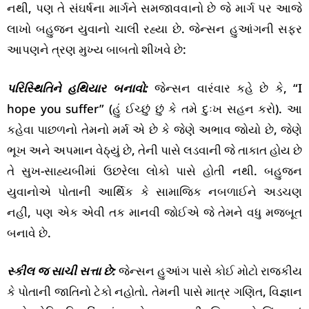
નથી, પણ તે સંઘર્ષના માર્ગને સમજાવવાનો છે જે માર્ગ પર આજે
લાખો બહુજન યુવાનો ચાલી રહ્યા છે. જેન્સન હુઆંગની સફર
આપણને ત્રણ મુખ્ય બાબતો શીખવે છે:
પરિસ્થિતિને હથિયાર બનાવો:
જેન્સન વારંવાર કહે છે કે, “I
hope you suffer” (હું ઈચ્છું છું કે તમે દુઃખ સહન કરો). આ
કહેવા પાછળનો તેમનો મર્મ એ છે કે જેણે અભાવ જોયો છે, જેણે
ભૂખ અને અપમાન વેઠ્યું છે, તેની પાસે લડવાની જે તાકાત હોય છે
તે સુખ-સાહ્યબીમાં ઉછરેલા લોકો પાસે હોતી નથી. બહુજન
યુવાનોએ પોતાની આર્થિક કે સામાજિક નબળાઈને અડચણ
નહીં, પણ એક એવી તક માનવી જોઈએ જે તેમને વધુ મજબૂત
બનાવે છે.
સ્કીલ જ સાચી સત્તા છે:
જેન્સન હુઆંગ પાસે કોઈ મોટો રાજકીય
કે પોતાની જાતિનો ટેકો નહોતો. તેમની પાસે માત્ર ગણિત, વિજ્ઞાન