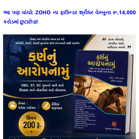
આ પણ વાંચો:
ZOHO ના ફાઉન્ડર શ્રીધર વેમ્બુના રૂ.14,000
કરોડમાં છુટાછેડા!