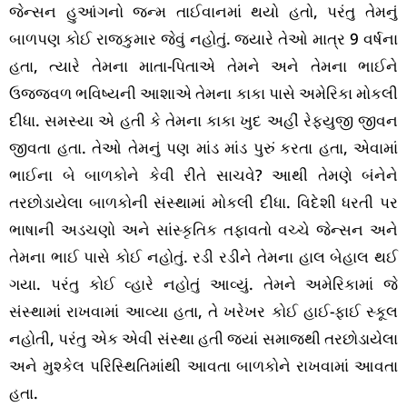
જેન્સન હુઆંગનો જન્મ તાઈવાનમાં થયો હતો, પરંતુ તેમનું
બાળપણ કોઈ રાજકુમાર જેવું નહોતું. જ્યારે તેઓ માત્ર 9 વર્ષના
હતા, ત્યારે તેમના માતા-પિતાએ તેમને અને તેમના ભાઈને
ઉજ્જવળ ભવિષ્યની આશાએ તેમના કાકા પાસે અમેરિકા મોકલી
દીધા. સમસ્યા એ હતી કે તેમના કાકા ખુદ અહીં રેફ્યુજી જીવન
જીવતા હતા. તેઓ તેમનું પણ માંડ માંડ પુરું કરતા હતા, એવામાં
ભાઈના બે બાળકોને કેવી રીતે સાચવે? આથી તેમણે બંનેને
તરછોડાયેલા બાળકોની સંસ્થામાં મોકલી દીધા. વિદેશી ધરતી પર
ભાષાની અડચણો અને સાંસ્કૃતિક તફાવતો વચ્ચે જેન્સન અને
તેમના ભાઈ પાસે કોઈ નહોતું. રડી રડીને તેમના હાલ બેહાલ થઈ
ગયા. પરંતુ કોઈ વ્હારે નહોતું આવ્યું. તેમને અમેરિકામાં જે
સંસ્થામાં રાખવામાં આવ્યા હતા, તે ખરેખર કોઈ હાઈ-ફાઈ સ્કૂલ
નહોતી, પરંતુ એક એવી સંસ્થા હતી જ્યાં સમાજથી તરછોડાયેલા
અને મુશ્કેલ પરિસ્થિતિમાંથી આવતા બાળકોને રાખવામાં આવતા
હતા.