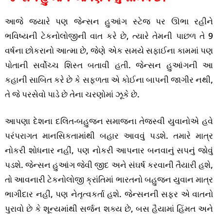
આજે જ્યારે પણ જેન્સન હુઆંગ સ્ટેજ પર ઊભા રહીને
ભવિષ્યની ટેકનોલોજીની વાત કરે છે, ત્યારે તેમની પાછળ તે 9
વર્ષના છોકરાનો આત્મા છે, જેણે એક સમયે સફાઈના કામમાં પણ
પોતાની સર્વોચ્ચ શિસ્ત બતાવી હતી. જેન્સન હુઆંગની આ
કહાની સાબિત કરે છે કે સફળતા એ કોઈના બાપની જાગીર નથી,
તે જે પરસેવો પાડે છે તેના ચરણોમાં ઝૂકે છે.
આપણા દેશના દલિત-બહુજન સમાજના તેજસ્વી યુવાનોએ હવે
પરંપરાગત માનસિકતામાંથી બહાર આવવું પડશે. તમારે માત્ર
નોકરી શોધનાર નહીં, પણ નોકરી આપનાર બનવાનું સપનું જોવું
પડશે. જેન્સન હુઆંગ જેવી જીદ અને સંઘર્ષ કરવાની તૈયારી હશે,
તો આવનારી ટેકનોલોજી ક્રાંતિમાં ભારતનો બહુજન યુવાન માત્ર
ભાગીદાર નહીં, પણ નેતૃત્વકર્તા હશે. જેન્સનની સફર એ વાતનો
પુરાવો છે કે શૂન્યમાંથી સર્જન શક્ય છે, બસ હૈયામાં હિંમત અને