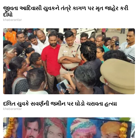
જીવતા આદિવાસી યુવકને તંત્રે કાગળ પર મૃત જાહેર કરી
દીધો
khabarantar
દલિત યુવકે સવર્ણની જમીન પર ઘોડો ચરાવતા હત્યા
khabarantar