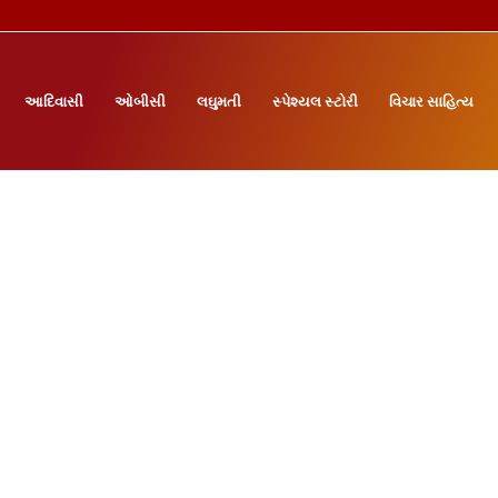
આદિવાસી
ઓબીસી
લઘુમતી
સ્પેશ્યલ સ્ટોરી
વિચાર સાહિત્ય