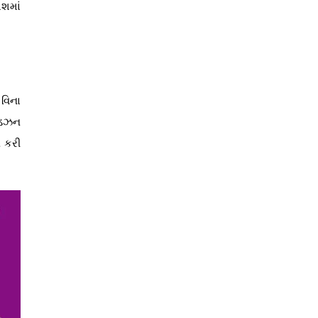
ાશમાં
 વિના
ો ડઝન
 કરી