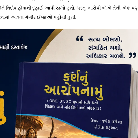
પોતે નિર્દોષ હોવાની દુહાઈ આપી રહ્યો હતો, પરંતુ આરોપીઓએ તેની એક પ
 કરવામાં આવતા ગંભીર ઈજાઓ પહોંચી હતી.