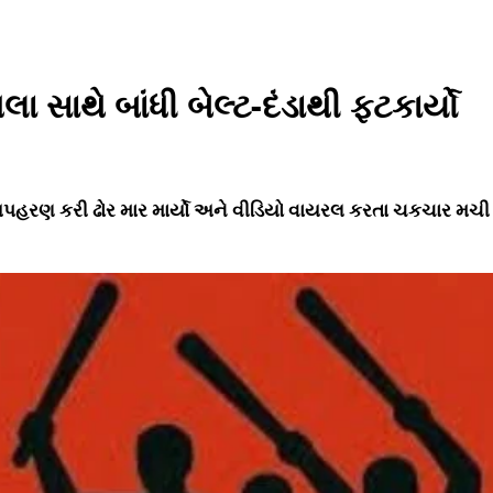
 સાથે બાંધી બેલ્ટ-દંડાથી ફટકાર્યો
હરણ કરી ઢોર માર માર્યો અને વીડિયો વાયરલ કરતા ચકચાર મચી 