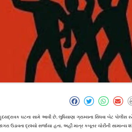
ૃદયદ્રાવક ઘટના સામે આવી છે. લુધિયાણા ગ્રામ્યના સિધવા બેટ પોલીસ સ
રા ઉડાવતા દ્રશ્યો સર્જાયા હતા. અહીં માત્ર કબૂતર ચોરીની સામાન્ય શ