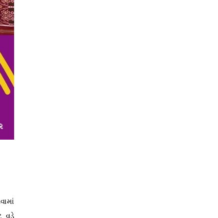
વામાં
 વડે