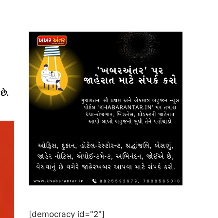
છે.
[democracy id="2"]