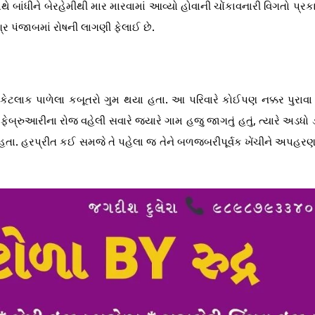
 બાંધીને બેરહેમીથી માર મારવામાં આવ્યો હોવાની ચોંકાવનારી વિગતો પ્રક
 પંજાબમાં રોષની લાગણી ફેલાઈ છે.
કેટલાક પાળેલા કબૂતરો ગુમ થયા હતા. આ પરિવારે કોઈપણ નક્કર પુરાવા
ેબ્રુઆરીના રોજ વહેલી સવારે જ્યારે ગામ હજુ જાગતું હતું, ત્યારે અડધ
હતા. હરપ્રીત કઈ સમજે તે પહેલા જ તેને બળજબરીપૂર્વક ખેંચીને અપહરણ