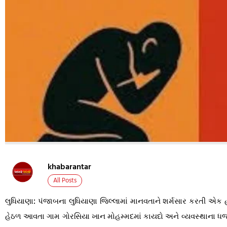
khabarantar
All Posts
લુધિયાણા: પંજાબના લુધિયાણા જિલ્લામાં માનવતાને શર્મસાર કરતી એક હ
હેઠળ આવતા ગામ ગોરસિયા ખાન મોહમ્મદમાં કાયદો અને વ્યવસ્થાના ધજાગ