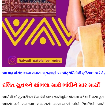
આ પણ વાંચો:
આખા ગામના બ્રાહ્મણો પર એટ્રોસિટીની ફરિયાદ’ થઈ તે
દલિત યુવકને થાંભલા સાથે ભાંધીને માર માર્યો
આરોપીઓ હરપ્રીતને ઉપાડીને બળજબરીપૂર્વક પોતાના ઘરે લઈ ગયા હતા. ત્ય
આવ્યો હતો. ત્યારબાદ શરૂ થયો અત્યાચારનો લાંબો સિલસિલો. આર