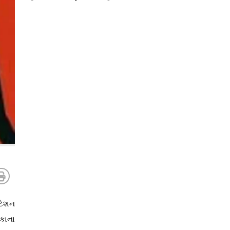
્ટેશન
ંકાના