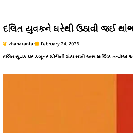
દલિત યુવકને ઘરેથી ઉઠાવી જઈ થાંભલા
khabarantar
February 24, 2026
દલિત યુવક પર કબૂતર ચોરીની શંકા રાખી અસામાજિક તત્વોએ અપ