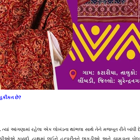
 હકીકત છે?
ાં આંગણામાં રહેલા એક લોખંડના થાંભલા સાથે તેને મજબૂત રીતે બાંધી દે
ોપીઓએ કાયદો હાથમાં લઈને હરપ્રીતને લાકડીઓ અને ચામડાના બેલ્ટ