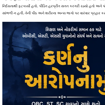
નિર્દયતાથી ફટકાર્યો હતો. પીડિત હરપ્રીત સતત કરગરી રહ્યો હતો અને 
સાંભળી ન હતી. તેની પીઠ અને શરીરના અન્ય ભાગો પર વારંવાર પ્રહાર