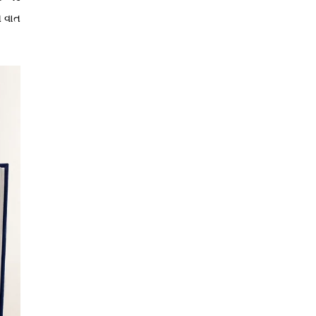
ણ વાત