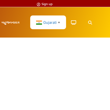
Sign up
Gujarati
બહુજનનાયક
▼