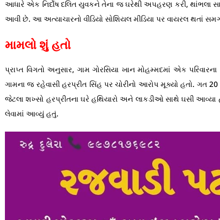
આધારે એક નિર્દોષ દલિત યુવકને તેના જ ઘરેથી અપહરણ કરી, થાંભલા સાથે
આવી છે. આ અત્યાચારનો વીડિયો સોશિયલ મીડિયા પર વાયરલ થતાં સમગ્ર
મામલો શું હતો
પ્રાપ્ત વિગતો અનુસાર, ગામ ગોરસિયા ખાન મોહમ્મદમાં એક પરિવારના 
ગામના જ રહેવાસી હરપ્રીત સિંહ પર ચોરીનો આરોપ મૂક્યો હતો. ગત 20 ફ
જેટલા શખ્સો હરપ્રીતના ઘરે હથિયારો અને લાકડીઓ સાથે ઘસી આવ્યા 
લેવામાં આવ્યું હતું.