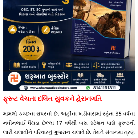
ફ્રૂટ વેચતા દલિત યુવકને હેરાનગતિ
મામલો કચ્છના રાપરનો છે. અહીંના ખડીવાસમાં રહેતા 35 વર્ષના
નવીનભાઈ ધૈયડા છેલ્લાં 17 વર્ષથી બસ સ્ટેશન પાસે ફ્રૂટની
લારી ચલાવીને પરિવારનું ગુજરાન ચલાવે છે. તેમને સંતાનમાં ત્રણ