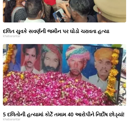
દલિત યુવકે સવર્ણની જમીન પર ઘોડો ચરાવતા હત્યા
khabarantar
5 દલિતોની હત્યામાં કોર્ટે તમામ 40 આરોપીને નિર્દોષ છોડ્યાં!
khabarantar