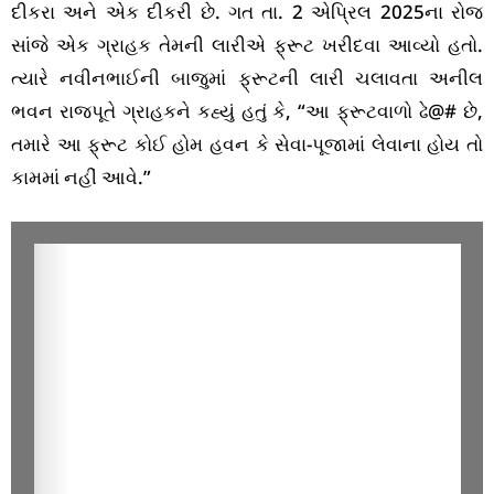
દીકરા અને એક દીકરી છે. ગત તા. 2 એપ્રિલ 2025ના રોજ
સાંજે એક ગ્રાહક તેમની લારીએ ફ્રૂટ ખરીદવા આવ્યો હતો.
ત્યારે નવીનભાઈની બાજુમાં ફ્રૂટની લારી ચલાવતા અનીલ
ભવન રાજપૂતે ગ્રાહકને કહ્યું હતું કે, “આ ફ્રૂટવાળો ઢે@# છે,
તમારે આ ફ્રૂટ કોઈ હોમ હવન કે સેવા-પૂજામાં લેવાના હોય તો
કામમાં નહીં આવે.”