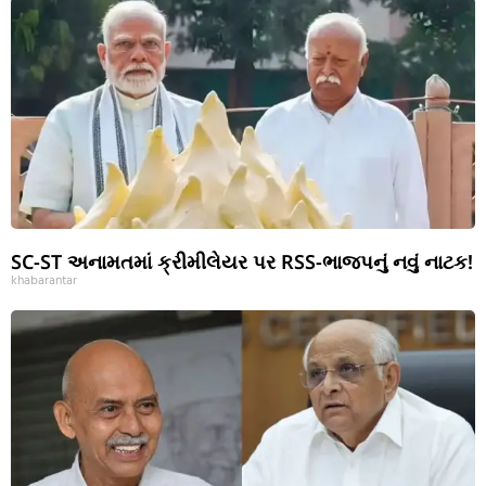
SC-ST અનામતમાં ક્રીમીલેયર પર RSS-ભાજપનું નવું નાટક!
khabarantar