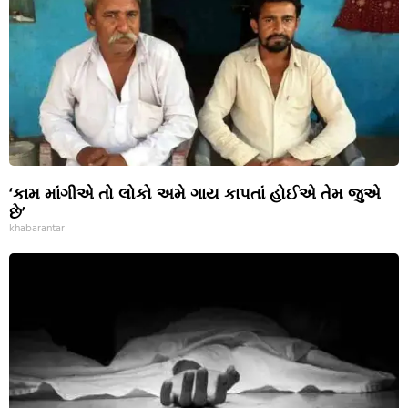
‘કામ માંગીએ તો લોકો અમે ગાય કાપતાં હોઈએ તેમ જુએ
છે’
khabarantar