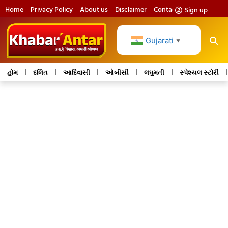
Home
Privacy Policy
About us
Disclaimer
Contact us
Sign up
Gujarati
▼
હોમ
દલિત
આદિવાસી
ઓબીસી
લઘુમતી
સ્પેશ્યલ સ્ટોરી