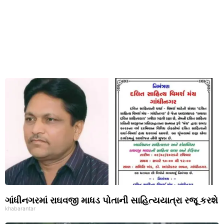
ગાંધીનગરમાં રાઘવજી માધડ પોતાની સાહિત્યયાત્રા રજૂ કરશે
khabarantar