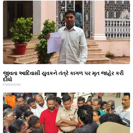
જીવતા આદિવાસી યુવકને તંત્રે કાગળ પર મૃત જાહેર કરી
દીધો
khabarantar