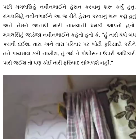
પછી મંગલસિંહે નવીનભાઈને હેરાન કરવાનું શરૂ કર્યું હતું.
મંગલસિંહે નવીનભાઈને આ જ રીતે હેરાન કરવાનું શરૂ કર્યું હતું
અને તેમને જાનથી મારી નાખવાની ધમકી આપતો હતો.
મંગલસિંહે જાડેજા નવીનભાઈને કહેતો હતો કે, “હું તારો ધંધો બંધ
કરાવી દઈશ. તારા અને તારા પરિવાર પર ખોટી ફરિયાદો કરીને
તને પાયમાલ કરી નાખીશ. તું ગમે તે પોલીસના ઉપરી અધિકારી
પાસે જઈશ તો પણ કોઈ તારી ફરિયાદ સાંભળશે નહીં.”
Video
Player