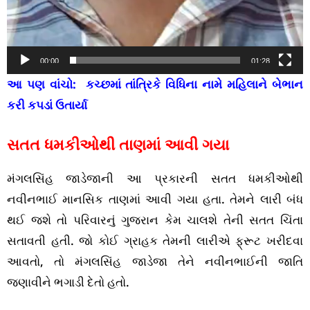
00:00
01:28
આ પણ વાંચો:
કચ્છમાં તાંત્રિકે વિધિના નામે મહિલાને બેભાન
કરી કપડાં ઉતાર્યા
સતત ધમકીઓથી તાણમાં આવી ગયા
મંગલસિંહ જાડેજાની આ પ્રકારની સતત ધમકીઓથી
નવીનભાઈ માનસિક તાણમાં આવી ગયા હતા. તેમને લારી બંધ
થઈ જશે તો પરિવારનું ગુજરાન કેમ ચાલશે તેની સતત ચિંતા
સતાવતી હતી. જો કોઈ ગ્રાહક તેમની લારીએ ફ્રૂટ ખરીદવા
આવતો, તો મંગલસિંહ જાડેજા તેને નવીનભાઈની જાતિ
જણાવીને ભગાડી દેતો હતો.