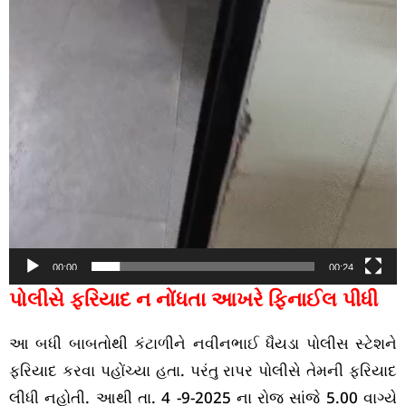
00:00
00:24
પોલીસે ફરિયાદ ન નોંધતા આખરે ફિનાઈલ પીધી
આ બધી બાબતોથી કંટાળીને નવીનભાઈ ધૈયડા પોલીસ સ્ટેશને
ફરિયાદ કરવા પહોંચ્યા હતા. પરંતુ રાપર પોલીસે તેમની ફરિયાદ
લીધી નહોતી. આથી તા. 4 -9-2025 ના રોજ સાંજે 5.00 વાગ્યે