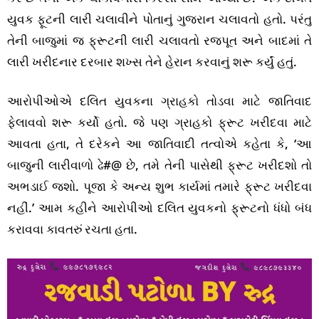
યુવક ફૂટની લારી ચલાવીને પોતાનું ગુજરાન ચલાવતો હતો. પરંતુ
તેની બાજુમાં જ ફ્રૂટની લારી ચલાવતો રજપૂત અને બાદમાં તે
લારી ખરીદનાર દરબાર શખ્સ તેને હેરાન કરવાનું શરૂ કર્યું હતું.
આરોપીઓએ દલિત યુવકના ગ્રાહકો તોડવા માટે જાતિવાદ
ફેલાવવો શરૂ કર્યો હતો. જે પણ ગ્રાહકો ફ્રૂટ ખરીદવા માટે
આવતા હતા, તે દરેકને આ જાતિવાદી તત્વોએ કહેતા કે, ‘આ
બાજુની લારીવાળો ઢે#@ છે, તમે તેની પાસેથી ફ્રૂટ ખરીદશો તો
અભડાઈ જશો. પૂજા કે અન્ય શુભ કાર્યમાં તમારે ફ્રૂટ ખરીદવા
નહીં.’ આમ કહીને આરોપીઓ દલિત યુવકનો ફ્રૂટનો ધંધો બંધ
કરાવવા કાવતરું રચતા હતા.