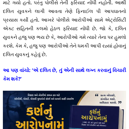
માટે ગયો હતો. પરંતુ પોલીસે તેની ફરિયાદ નોંધી નહોતી. આથી
દલિત યુવકને લાગી આવતા તેણે ફિનાઈલ પી આપઘાતનો
પ્રયાસ કર્યો હતો. આખરે પોલીસે આરોપીઓ સામે એટ્રોસિટી
એક્ટ સહિતની કલમો હેઠળ ફરિયાદ નોંધી છે. જો કે, દલિત
યુવકને હજુ પણ ભય છે કે, આરોપીઓ ગમે ત્યારે તેના પર હુમલો
કરશે. કેમ કે, હજુ પણ આરોપીઓ તેને ધમકી આપી રહ્યાં હોવાનું
દલિત યુવકનું કહેવું છે.
આ પણ વાંચો:
‘એ દલિત છે, તું એની સાથે લગ્ન કરવાનું વિચારી
કેમ શકે?’