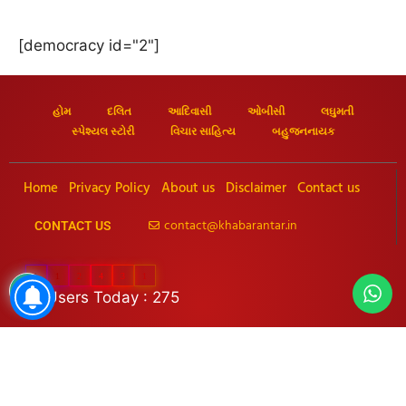
[democracy id="2"]
હોમ
દલિત
આદિવાસી
ઓબીસી
લઘુમતી
સ્પેશ્યલ સ્ટોરી
વિચાર સાહિત્ય
બહુજનનાયક
Home
Privacy Policy
About us
Disclaimer
Contact us
contact@khabarantar.in
CONTACT US
1
1
2
4
3
1
Users Today : 275
FOLLOW US ON