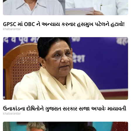
GPSC માં OBC ને અન્યાય કરનાર હસમુખ પટેલને હટાવો!
khabarantar
ઉનાકાંડના દોષિતોને ગુજરાત સરકાર સજા અપાવેઃ માયાવતી
khabarantar