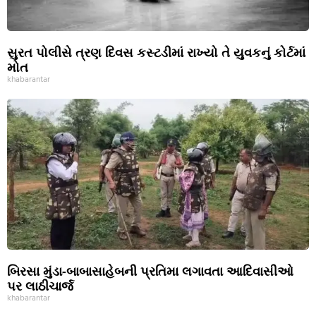
સુરત પોલીસે ત્રણ દિવસ કસ્ટડીમાં રાખ્યો તે યુવકનું કોર્ટમાં
મોત
khabarantar
બિરસા મુંડા-બાબાસાહેબની પ્રતિમા લગાવતા આદિવાસીઓ
પર લાઠીચાર્જ
khabarantar