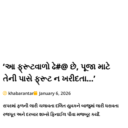
‘આ ફ્રૂટવાળો ઢે#@ છે, પૂજા માટે
તેની પાસે ફ્રૂટ ન ખરીદતા…’
khabarantar
January 6, 2026
રાપરમાં ફળની લારી ચલાવતા દલિત યુવકને બાજુમાં લારી ધરાવતા
રજપૂત અને દરબાર શખ્સે ફિનાઈલ પીવા મજબૂર કર્યો.