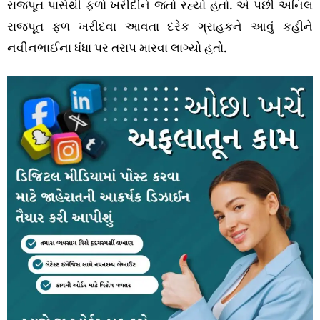
રાજપૂત પાસેથી ફળો ખરીદીને જતો રહ્યો હતો. એ પછી અનિલ
રાજપૂત ફળ ખરીદવા આવતા દરેક ગ્રાહકને આવું કહીને
નવીનભાઈના ધંધા પર તરાપ મારવા લાગ્યો હતો.