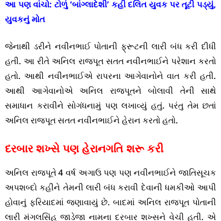
આ પણ વાંચો:
ટોળું ‘બાંગ્લાદેશી’ કહી દલિત યુવક પર તૂટી પડ્યું,
યુવકનું મોત
જેનાથી ડરીને નવીનભાઈ પોતાની ફ્રૂટની લારી બંધ કરી દીધી
હતી. આ રીતે અનિલ રાજપૂત સતત નવીનભાઈને પરેશાન કરતો
હતો. આથી નવીનભાઈએ રાપરના આગેવાનોને વાત કરી હતી.
આથી આગેવાનોએ અનિલ રાજપૂતને બોલાવી તેની સાથે
સમાધાન કરાવીને સોગંધનામું પણ લખાવ્યું હતું. પરંતુ તેમ છતાં
અનિલ રાજપૂત સતત નવીનભાઈને હેરાન કરતો હતો.
દરબાર શખ્સે પણ હેરાનગતિ શરૂ કરી
અનિલ રાજપૂતે 4 વર્ષ અગાઉ પણ પણ નવીનભાઈને જાતિસૂચક
અપશબ્દો કહીને તેમની લારી બંધ કરાવી દેવાની ધમકીઓ આપી
હોવાનું ફરિયાદમાં જણાવાયું છે. બાદમાં અનિલ રાજપૂત પોતાની
લારી મંગલસિંહ જાડેજા નામના દરબાર શખ્સને વેચી હતી. એ