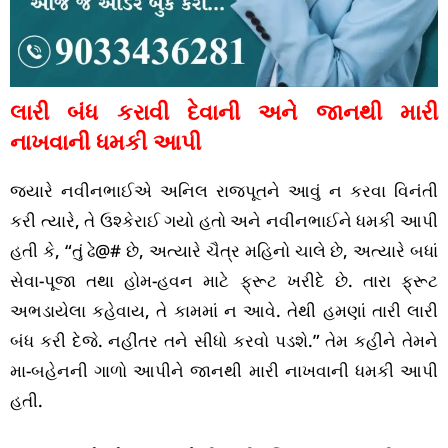
લારી બંધ કરાવી દેવાની અને જાનથી મારી
નાખવાની ધમકી આપી
જ્યારે નવીનભાઈએ અનિલ રાજપૂતને આવું ન કરવા વિનંતી
કરી ત્યારે, તે ઉશ્કેરાઈ ગયો હતો અને નવીનભાઈને ધમકી આપી
હતી કે, “તું ઢે@# છે, અત્યારે ચૈત્ર મહિનો ચાલે છે, અત્યારે બધાં
સેવા-પૂજા તથા હોમ-હવન માટે ફ્રૂટ ખરીદે છે. તારા ફ્રૂટ
અભડાયેલા કહેવાય, તે કામમાં ન આવે. તેથી હમણાં તારી લારી
બંધ કરી દેજે. નહીંતર તને સીધો કરવો પડશે.” તેમ કહીને તેમને
મા-બહેનની ગાળો આપીને જાનથી મારી નાખવાની ધમકી આપી
હતી.