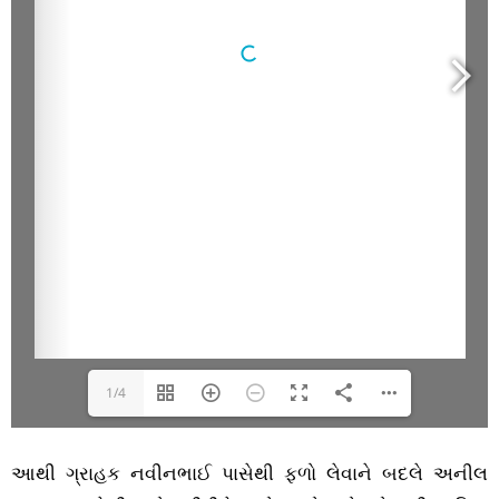
1/4
આથી ગ્રાહક નવીનભાઈ પાસેથી ફળો લેવાને બદલે અનીલ