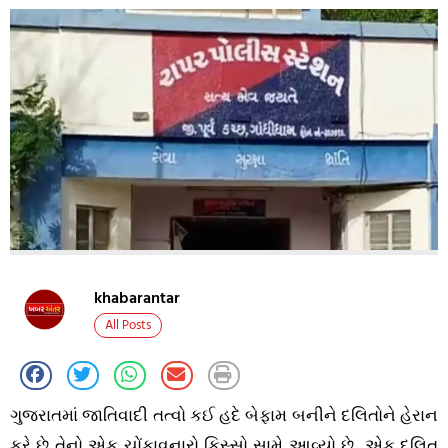
khabarantar
All Posts
ગુજરાતમાં જાતિવાદી તત્વો કઈ હદે બેફામ બનીને દલિતોને હેરાન
કરે છે તેનો એક ચોંકાવનારો કિસ્સો સામે આવ્યો છે. એક દલિત