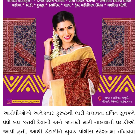
આરોપીઓએ અનેકવાર ફ્રૂટની લારી ચલાવતા દલિત યુવકને
ધંધો બંધ કરાવી દેવાની અને જાનથી મારી નાખવાની ધમકીઓ
આપી હતી. આથી કંટાળીને યુવક પોલીસ સ્ટેશનમાં નોંધાવવા