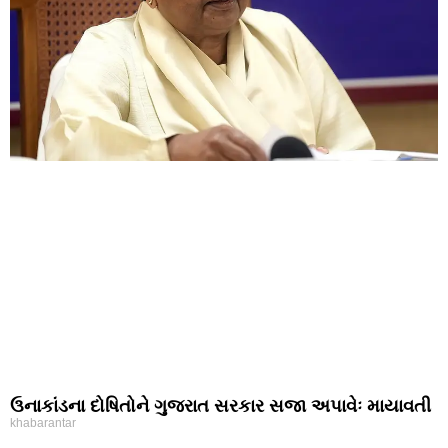
ઉનાકાંડના દોષિતોને ગુજરાત સરકાર સજા અપાવેઃ માયાવતી
khabarantar