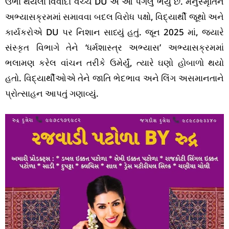
ઉભા થયેલા વિવાદો વચ્ચે DU એ આ પગલું ભર્યું છે. મનુસ્મૃતિને
અભ્યાસક્રમમાં સમાવવા બદલ વિરોધ પક્ષો, વિદ્યાર્થી જૂથો અને
કાર્યકરોએ DU પર નિશાન સાધ્યું હતું. જૂન 2025 માં, જ્યારે
સંસ્કૃત વિભાગે તેને ‘ધર્મશાસ્ત્ર અભ્યાસ’ અભ્યાસક્રમમાં
ભલામણ કરેલ વાંચન તરીકે ઉમેર્યું, ત્યારે ઘણો હોબાળો થયો
હતો. વિદ્યાર્થીઓએ તેને જાતિ ભેદભાવ અને લિંગ અસમાનતાને
પ્રોત્સાહન આપતું ગણાવ્યું.