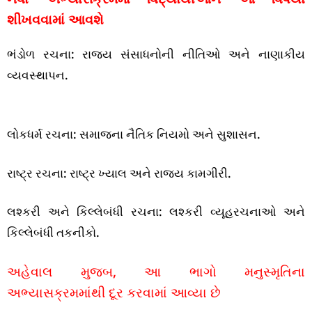
શીખવવામાં આવશે
ભંડોળ રચના: રાજ્ય સંસાધનોની નીતિઓ અને નાણાકીય
વ્યવસ્થાપન.
લોકધર્મ રચના: સમાજના નૈતિક નિયમો અને સુશાસન.
રાષ્ટ્ર રચના: રાષ્ટ્ર ખ્યાલ અને રાજ્ય કામગીરી.
લશ્કરી અને કિલ્લેબંધી રચના: લશ્કરી વ્યૂહરચનાઓ અને
કિલ્લેબંધી તકનીકો.
અહેવાલ મુજબ, આ ભાગો મનુસ્મૃતિના
અભ્યાસક્રમમાંથી દૂર કરવામાં આવ્યા છે