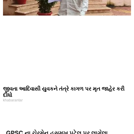
જીવતા આદિવાસી યુવકને તંત્રે કાગળ પર મૃત જાહેર કરી
દીધો
khabarantar
GPSC ના ચેરમેન હસમુખ પટેલ પર લાગેલા