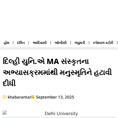
હોમ
દલિત
આદિવાસી
ઓબીસી
લઘુમતી
સ્પેશ્યલ સ્ટોરી
દિલ્હી યુનિ.એ MA સંસ્કૃતના
અભ્યાસક્રમમાંથી મનુસ્મૃતિને હટાવી
દીધી
khabarantar
September 13, 2025