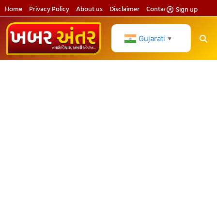
Home
Privacy Policy
About us
Disclaimer
Contact us
Sign up
Gujarati
▼