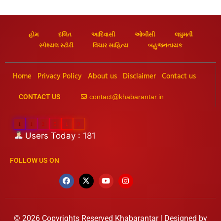
હોમ
દલિત
આદિવાસી
ઓબીસી
લઘુમતી
સ્પેશ્યલ સ્ટોરી
વિચાર સાહિત્ય
બહુજનનાયક
Home
Privacy Policy
About us
Disclaimer
Contact us
contact@khabarantar.in
CONTACT US
1
1
2
5
1
9
Users Today : 181
FOLLOW US ON
© 2026 Copyrights Reserved Khabarantar | Designed by