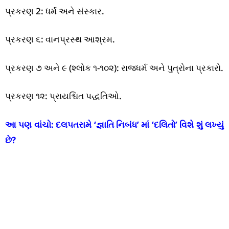
પ્રકરણ 2: ધર્મ અને સંસ્કાર.
પ્રકરણ ૬: વાનપ્રસ્થ આશ્રમ.
પ્રકરણ ૭ અને ૯ (શ્લોક ૧-૧૦૨): રાજધર્મ અને પુત્રોના પ્રકારો.
પ્રકરણ ૧૨: પ્રાયશ્ચિત પદ્ધતિઓ.
આ પણ વાંચો:
દલપતરામે ‘જ્ઞાતિ નિબંધ’ માં ‘દલિતો’ વિશે શું લખ્યું
છે?