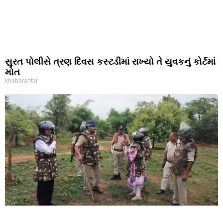
સુરત પોલીસે ત્રણ દિવસ કસ્ટડીમાં રાખ્યો તે યુવકનું કોર્ટમાં
મોત
khabarantar