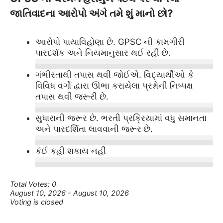
જાતિવાદના આરોપો અંગે તમે શું માનો છો?
આરોપો પાયાવિહોણા છે. GPSC ની કામગીરી
પારદર્શક અને નિયમાનુસાર થઈ રહી છે.
ગંભીરતાથી તપાસ થવી જોઈએ. વિદ્યાર્થીઓ કે
વિવિધ વર્ગો દ્વારા ઊભા કરાયેલા પ્રશ્નોની નિષ્પક્ષ
તપાસ થવી જરૂરી છે.
સુધારાની જરૂર છે. ભરતી પ્રક્રિયામાં વધુ સમાનતા
અને પારદર્શિતા લાવવાની જરૂર છે.
કંઈ કહી શકાય નહીં
Total Votes: 0
August 10, 2026
-
August 10, 2026
Voting is closed