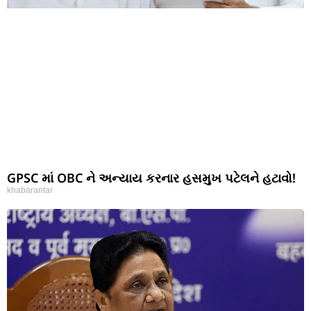
GPSC માં OBC ને અન્યાય કરનાર હસમુખ પટેલને હટાવો!
khabarantar