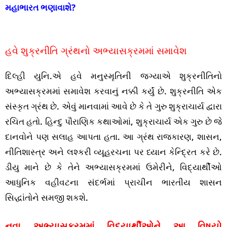
મહાભારત ભણાવાશે?
હવે શુક્રનીતિ ગ્રંથનો અભ્યાસક્રમમાં સમાવેશ
દિલ્હી યુનિ.એ હવે મનુસ્મૃતિની જગ્યાએ શુક્રનીતિનો
અભ્યાસક્રમમાં સમાવેશ કરવાનું નક્કી કર્યું છે. શુક્રનીતિ એક
સંસ્કૃત ગ્રંથ છે. એવું માનવામાં આવે છે કે તે ગુરુ શુક્રાચાર્ય દ્વારા
રચિત હતો. હિન્દુ પૌરાણિક કથાઓમાં, શુક્રાચાર્ય એક ગુરુ છે જે
દાનવોને પણ સલાહ આપતા હતા. આ ગ્રંથ રાજકારણ, શાસન,
નીતિશાસ્ત્ર અને લશ્કરી વ્યૂહરચના પર ધ્યાન કેન્દ્રિત કરે છે.
ડીયુ માને છે કે તેને અભ્યાસક્રમમાં ઉમેરીને, વિદ્યાર્થીઓ
આધુનિક વહીવટના સંદર્ભમાં પ્રાચીન ભારતીય શાસન
સિદ્ધાંતોને સમજી શકશે.
નવા અભ્યાસક્રમમાં વિદ્યાર્થીઓને આ વિષયો