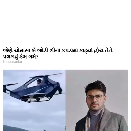
જેણે ચોમાસા બે જોડી ભીનાં કપડાંમાં કાઢ્યાં હોય તેને
પલળવું કેમ ગમે?
khabarantar