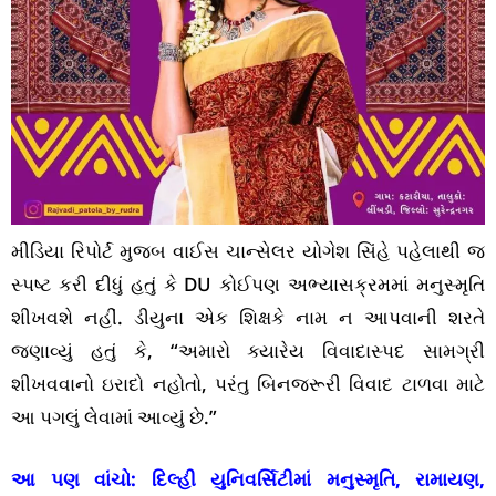
મીડિયા રિપોર્ટ મુજબ વાઈસ ચાન્સેલર યોગેશ સિંહે પહેલાથી જ
સ્પષ્ટ કરી દીધું હતું કે DU કોઈપણ અભ્યાસક્રમમાં મનુસ્મૃતિ
શીખવશે નહીં. ડીયુના એક શિક્ષકે નામ ન આપવાની શરતે
જણાવ્યું હતું કે, “અમારો ક્યારેય વિવાદાસ્પદ સામગ્રી
શીખવવાનો ઇરાદો નહોતો, પરંતુ બિનજરૂરી વિવાદ ટાળવા માટે
આ પગલું લેવામાં આવ્યું છે.”
આ પણ વાંચો:
દિલ્હી યુનિવર્સિટીમાં મનુસ્મૃતિ, રામાયણ,