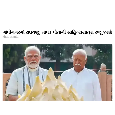
ગાંધીનગરમાં રાઘવજી માધડ પોતાની સાહિત્યયાત્રા રજૂ કરશે
khabarantar