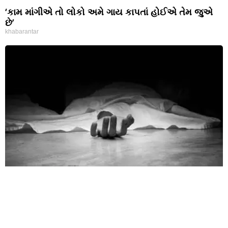
‘કામ માંગીએ તો લોકો અમે ગાય કાપતાં હોઈએ તેમ જુએ
છે’
khabarantar