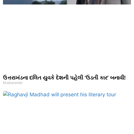
ઉત્તરાખંડના દલિત યુવકે દેશની પહેલી ‘ઉડતી કાર’ બનાવી!
khabarantar