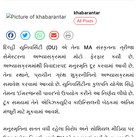
khabarantar
All Posts
દિલ્હી યુનિવર્સિટી (DU) એ તેના MA સંસ્કૃતના ત્રીજા
સેમેસ્ટરના અભ્યાસક્રમમાં મોટો ફેરફાર કર્યો છે.
અભ્યાસક્રમમાંથી વિવાદાસ્પદ મનુસ્મૃતિ દૂર કરવામાં આવી છે.
તેના સ્થાને, પ્રાચીન ગ્રંથ શુક્રનીતિનો અભ્યાસક્રમમાં
સમાવેશ કરવામાં આવ્યો છે. યુનિવર્સિટીના કુલપતિ યોગેશ સિંહે
તેમના ‘ઈમરજન્સી પાવર’નો ઉપયોગ કરીને આ નિર્ણય લીધો છે.
ટૂંક સમયમાં તેને એક્ઝિક્યુટિવ કાઉન્સિલની બેઠકમાં અંતિમ
મંજૂરી માટે મૂકવામાં આવશે.
મનુસ્મૃતિના સતત વધી રહેલા વિરોધ અને સોશિયલ મીડિયા પર