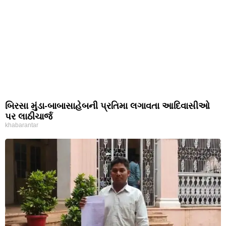
બિરસા મુંડા-બાબાસાહેબની પ્રતિમા લગાવતા આદિવાસીઓ
પર લાઠીચાર્જ
khabarantar