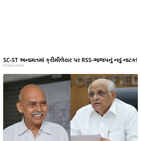
SC-ST અનામતમાં ક્રીમીલેયર પર RSS-ભાજપનું નવું નાટક!
khabarantar