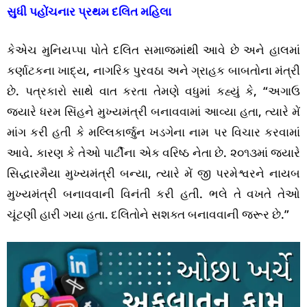
સુધી પહોંચનાર પ્રથમ દલિત મહિલા
કેએચ મુનિયપ્પા પોતે દલિત સમાજમાંથી આવે છે અને હાલમાં
કર્ણાટકના ખાદ્ય, નાગરિક પુરવઠા અને ગ્રાહક બાબતોના મંત્રી
છે. પત્રકારો સાથે વાત કરતા તેમણે વધુમાં કહ્યું કે, “અગાઉ
જ્યારે ધરમ સિંહને મુખ્યમંત્રી બનાવવામાં આવ્યા હતા, ત્યારે મેં
માંગ કરી હતી કે મલ્લિકાર્જુન ખડગેના નામ પર વિચાર કરવામાં
આવે. કારણ કે તેઓ પાર્ટીના એક વરિષ્ઠ નેતા છે. ૨૦૧૩માં જ્યારે
સિદ્ધારમૈયા મુખ્યમંત્રી બન્યા, ત્યારે મેં જી પરમેશ્વરને નાયબ
મુખ્યમંત્રી બનાવવાની વિનંતી કરી હતી. ભલે તે વખતે તેઓ
ચૂંટણી હારી ગયા હતા. દલિતોને સશક્ત બનાવવાની જરૂર છે.”