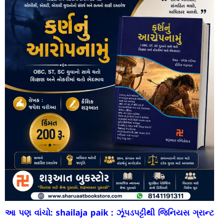
આ પણ વાંચો:
shailaja paik : ઝૂંપડપટ્ટીથી જિનિયસ ગ્રાન્ટ