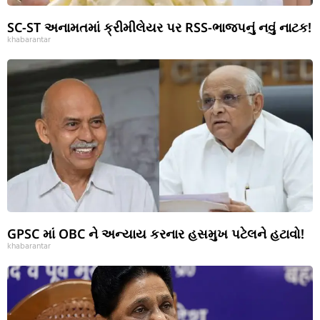
SC-ST અનામતમાં ક્રીમીલેયર પર RSS-ભાજપનું નવું નાટક!
khabarantar
GPSC માં OBC ને અન્યાય કરનાર હસમુખ પટેલને હટાવો!
khabarantar