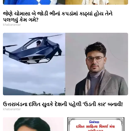
જેણે ચોમાસા બે જોડી ભીનાં કપડાંમાં કાઢ્યાં હોય તેને
પલળવું કેમ ગમે?
khabarantar
ઉત્તરાખંડના દલિત યુવકે દેશની પહેલી ‘ઉડતી કાર’ બનાવી!
khabarantar