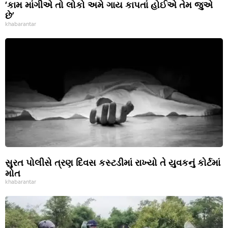
‘કામ માંગીએ તો લોકો અમે ગાય કાપતાં હોઈએ તેમ જુએ
છે’
khabarantar
સુરત પોલીસે ત્રણ દિવસ કસ્ટડીમાં રાખ્યો તે યુવકનું કોર્ટમાં
મોત
khabarantar