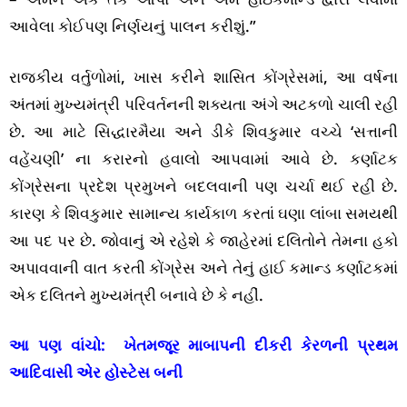
આવેલા કોઈપણ નિર્ણયનું પાલન કરીશું.”
રાજકીય વર્તુળોમાં, ખાસ કરીને શાસિત કોંગ્રેસમાં, આ વર્ષના
અંતમાં મુખ્યમંત્રી પરિવર્તનની શક્યતા અંગે અટકળો ચાલી રહી
છે. આ માટે સિદ્ધારમૈયા અને ડીકે શિવકુમાર વચ્ચે ‘સત્તાની
વહેંચણી’ ના કરારનો હવાલો આપવામાં આવે છે. કર્ણાટક
કોંગ્રેસના પ્રદેશ પ્રમુખને બદલવાની પણ ચર્ચા થઈ રહી છે.
કારણ કે શિવકુમાર સામાન્ય કાર્યકાળ કરતાં ઘણા લાંબા સમયથી
આ પદ પર છે. જોવાનું એ રહેશે કે જાહેરમાં દલિતોને તેમના હકો
અપાવવાની વાત કરતી કોંગ્રેસ અને તેનું હાઈ કમાન્ડ કર્ણાટકમાં
એક દલિતને મુખ્યમંત્રી બનાવે છે કે નહીં.
આ પણ વાંચો:
ખેતમજૂર માબાપની દીકરી કેરળની પ્રથમ
આદિવાસી એર હોસ્ટેસ બની