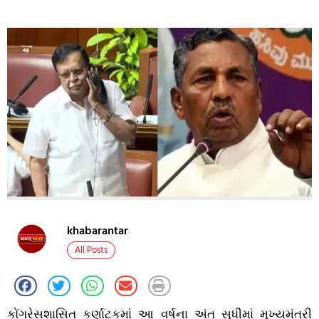
khabarantar
All Posts
કોંગ્રેસશાસિત કર્ણાટકમાં આ વર્ષના અંત સુધીમાં મુખ્યમંત્રી