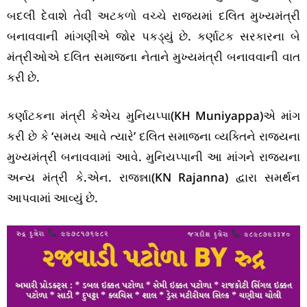
બદલી દેવાશે તેવી અટકળો વચ્ચે રાજ્યમાં દલિત મુખ્યમંત્રી
બનાવવાની માંગણીએ જોર પકડ્યું છે. કર્ણાટક સરકારના બે
મંત્રીઓએ દલિત સમાજના નેતાને મુખ્યમંત્રી બનાવવાની વાત
કરી છે.
કર્ણાટકના મંત્રી કેએચ મુનિયપ્પા(KH Muniyappa)એ માંગ
કરી છે કે ‘સમય આવે ત્યારે’ દલિત સમાજના વ્યક્તિને રાજ્યના
મુખ્યમંત્રી બનાવવામાં આવે. મુનિયપ્પાની આ માંગને રાજ્યના
અન્ય મંત્રી કે.એન. રાજન્ના(KN Rajanna) દ્વારા સમર્થન
આપવામાં આવ્યું છે.