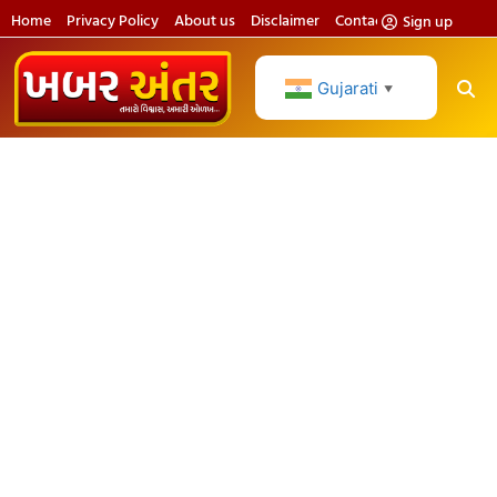
Home
Privacy Policy
About us
Disclaimer
Contact us
Sign up
Gujarati
▼