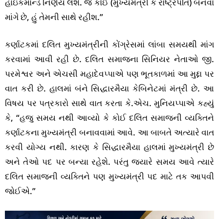
હાઇકમાન્ડ નિર્ણય લેશે. જે કોઈ (મુખ્યમંત્રી કે રાષ્ટ્રપતિ) બનવા
માંગે છે, હું તેમની સાથે રહીશ.”
કર્ણાટકમાં દલિત મુખ્યમંત્રીની કોંગ્રેસમાં લાંબા સમયથી માંગ
કરવામાં આવી રહી છે. દલિત સમાજના સિનિયર નેતાઓ જી.
પરમેશ્વર અને એચસી મહાદેવપ્પાએ પણ ભૂતકાળમાં આ મુદ્દા પર
વાત કરી છે. હાલમાં બંને સિદ્ધારમૈયા કેબિનેટમાં મંત્રી છે. આ
વિષય પર પત્રકારો સાથે વાત કરતા કે.એચ. મુનિયપ્પાએ કહ્યું
કે, “હજુ સમય નથી આવ્યો કે કોઈ દલિત સમાજની વ્યક્તિને
કર્ણાટકના મુખ્યમંત્રી બનાવવામાં આવે. આ બાબતે અત્યારે વાત
કરવી યોગ્ય નથી. કારણ કે સિદ્ધારમૈયા હાલમાં મુખ્યમંત્રી છે
અને તેઓ પદ પર બન્યા રહેશે. પરંતુ જ્યારે સમય આવે ત્યારે
દલિત સમાજની વ્યક્તિને પણ મુખ્યમંત્રી પદ માટે તક આપવી
જોઈએ.”