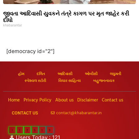
જીવતા આદિવાસી યુવકને તંત્રે કાગળ પર મૃત જાહેર કરી
દીધો
khabarantar
[democracy id="2"]
હોમ
દલિત
આદિવાસી
ઓબીસી
લઘુમતી
સ્પેશ્યલ સ્ટોરી
વિચાર સાહિત્ય
બહુજનનાયક
Home
Privacy Policy
About us
Disclaimer
Contact us
contact@khabarantar.in
CONTACT US
1
1
2
5
1
3
Users Today : 121