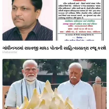
ગાંધીનગરમાં રાઘવજી માધડ પોતાની સાહિત્યયાત્રા રજૂ કરશે
khabarantar