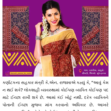
કર્ણાટકના સહકાર મંત્રી કે.એન. રાજન્નાએ કહ્યું કે, “આવું કેમ
ન થઈ શકે? લોકશાહી વ્યવસ્થામાં કોઈપણ વ્યક્તિ કોઈપણ પદ
માટે ઈચ્છા રાખી શકે છે. આમાં કંઈ ખોટું નથી. દરેક વ્યક્તિને
પોતાની ઈચ્છા મુજબ માંગ કરવાનો અધિકાર છે. આખરે