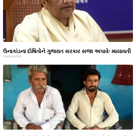
ઉનાકાંડના દોષિતોને ગુજરાત સરકાર સજા અપાવેઃ માયાવતી
khabarantar