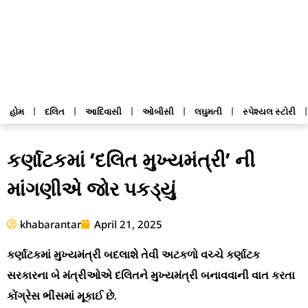
હોમ
દલિત
આદિવાસી
ઓબીસી
લઘુમતી
સ્પેશ્યલ સ્ટોરી
કર્ણાટકમાં ‘દલિત મુખ્યમંત્રી’ ની
માંગણીએ જોર પકડ્યું
khabarantar
April 21, 2025
કર્ણાટકમાં મુખ્યમંત્રી બદલાશે તેવી અટકળો વચ્ચે કર્ણાટક
સરકારના બે મંત્રીઓએ દલિતને મુખ્યમંત્રી બનાવવાની વાત કરતા
કોંગ્રેસ ભીંસમાં મૂકાઈ છે.