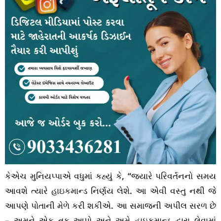
કેએચ મુનિયપ્પાએ વધુમાં કહ્યું કે, “જ્યારે પરિવર્તનનો સમય
આવશે ત્યારે હાઇકમાન્ડ નિર્ણય લેશે. આ એવી વસ્તુ નથી જે
આપણે પોતાની મેળે કરી શકીએ. આ સમાજની અપીલ સરળ છે
– અમને એક તક આપો અને અમે હાઇકમાન્ડ દ્વારા લેવામાં