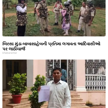
બિરસા મુંડા-બાબાસાહેબની પ્રતિમા લગાવતા આદિવાસીઓ
પર લાઠીચાર્જ
khabarantar