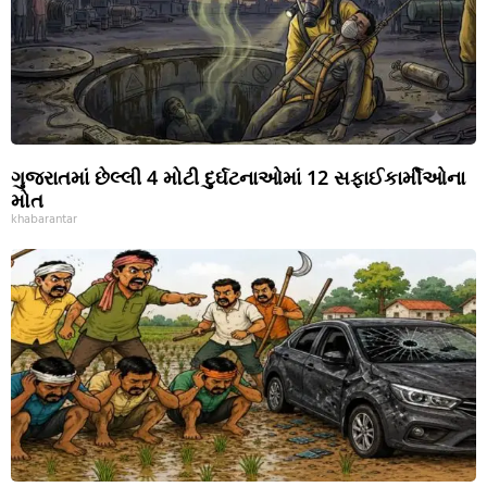
ગુજરાતમાં છેલ્લી 4 મોટી દુર્ઘટનાઓમાં 12 સફાઈકાર્મીઓના
મોત
khabarantar