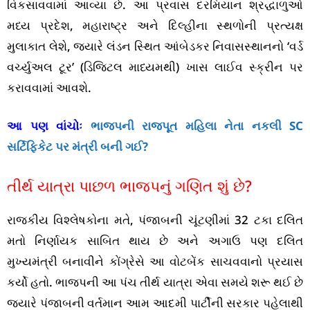
વિકસાવવામાં આવ્યા છે. આ પ્રવાસ દરમિયાન શ્રદ્ધાળુઓ
મધ્ય પ્રદેશ, મહારાષ્ટ્ર અને દિલ્હીના સ્થળોની પ્રત્યક્ષ
મુલાકાત લેશે, જ્યારે લંડન સ્થિત આંબેડકર નિવાસસ્થાનનો ‘વર્ડ
વર્ચ્યુઅલ ટૂર’ (ડિજિટલ માધ્યમથી) ખાસ લાઈવ સ્ક્રીન પર
કરાવવામાં આવશે.
આ પણ વાંચોઃ
ભાજપની રાજપૂત મહિલા નેતા નકલી SC
સર્ટિફિકેટ પર મંત્રી બની ગઈ?
તીર્થ યાત્રા પાછળ ભાજપનું ગણિત શું છે?
રાજકીય વિશ્લેષકોના મતે, પંજાબની ચૂંટણીમાં 32 ટકા દલિત
મતો નિર્ણાયક સાબિત થાય છે અને અગાઉ પણ દલિત
મુખ્યમંત્રી બનાવીને કોંગ્રેસે આ વોટબેંક સાચવવાનો પ્રયાસ
કર્યો હતો. ભાજપની આ પંચ તીર્થ યાત્રા એવા સમયે શરૂ થઈ છે
જ્યારે પંજાબની વર્તમાન આમ આદમી પાર્ટીની સરકાર પહેલાથી