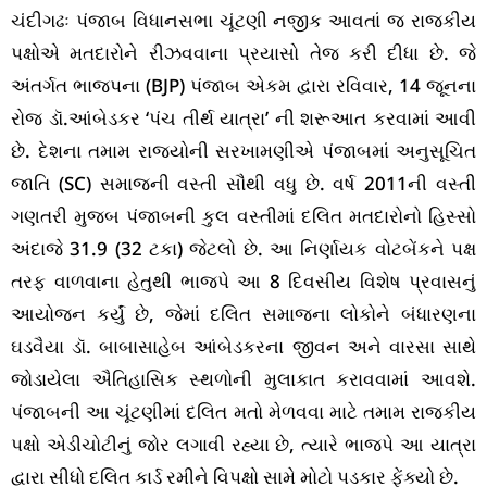
ચંદીગઢઃ પંજાબ વિધાનસભા ચૂંટણી નજીક આવતાં જ રાજકીય
પક્ષોએ મતદારોને રીઝવવાના પ્રયાસો તેજ કરી દીધા છે. જે
અંતર્ગત ભાજપના (BJP) પંજાબ એકમ દ્વારા રવિવાર, 14 જૂનના
રોજ ડૉ.આંબેડકર ‘પંચ તીર્થ યાત્રા’ ની શરૂઆત કરવામાં આવી
છે. દેશના તમામ રાજ્યોની સરખામણીએ પંજાબમાં અનુસૂચિત
જાતિ (SC) સમાજની વસ્તી સૌથી વધુ છે. વર્ષ 2011ની વસ્તી
ગણતરી મુજબ પંજાબની કુલ વસ્તીમાં દલિત મતદારોનો હિસ્સો
અંદાજે 31.9 (32 ટકા) જેટલો છે. આ નિર્ણાયક વોટબેંકને પક્ષ
તરફ વાળવાના હેતુથી ભાજપે આ 8 દિવસીય વિશેષ પ્રવાસનું
આયોજન કર્યું છે, જેમાં દલિત સમાજના લોકોને બંધારણના
ઘડવૈયા ડૉ. બાબાસાહેબ આંબેડકરના જીવન અને વારસા સાથે
જોડાયેલા ઐતિહાસિક સ્થળોની મુલાકાત કરાવવામાં આવશે.
પંજાબની આ ચૂંટણીમાં દલિત મતો મેળવવા માટે તમામ રાજકીય
પક્ષો એડીચોટીનું જોર લગાવી રહ્યા છે, ત્યારે ભાજપે આ યાત્રા
દ્વારા સીધો દલિત કાર્ડ રમીને વિપક્ષો સામે મોટો પડકાર ફેંક્યો છે.