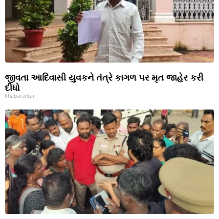
જીવતા આદિવાસી યુવકને તંત્રે કાગળ પર મૃત જાહેર કરી
દીધો
khabarantar