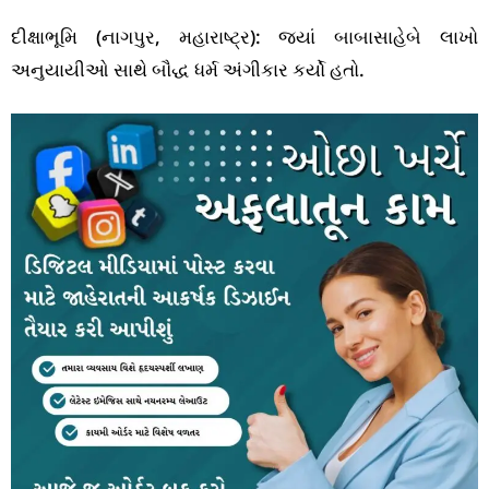
દીક્ષાભૂમિ (નાગપુર, મહારાષ્ટ્ર): જ્યાં બાબાસાહેબે લાખો
અનુયાયીઓ સાથે બૌદ્ધ ધર્મ અંગીકાર કર્યો હતો.