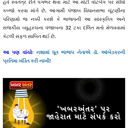
હવે સ્વતંત્ર રીતે પગભર થવા માટે આ મોટી વોટબેંક પર સીધો
કબ્જો કરવા માંગે છે. આગામી પંજાબ વિધાનસભા ચૂંટણીના
પરિણામો જ નક્કી કરશે કે ભાજપની આ સાંસ્કૃતિક અને
રાજકીય વ્યુહરચના પંજાબના 32 ટકા દલિત મતો મેળવવામાં
કેટલી સફળ સાબિત થઈ છે.
આ પણ વાંચોઃ
નશામાં ધૂત ભાજપ નેતાએ ડૉ. આંબેડકરની
પ્રતિમા ખંડિત કરી નાખી!