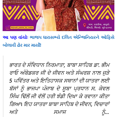
આ પણ વાંચોઃ
ભાજપ ધારાસભ્યે દલિત એન્જિનિયરને ઓફિસે
બોલાવી ઢોર માર માર્યો!
ਭਾਰਤ ਦੇ ਸੰਵਿਧਾਨ ਨਿਰਮਾਤਾ, ਬਾਬਾ ਸਾਹਿਬ ਡਾ. ਭੀਮ
ਰਾਓ ਅੰਬੇਡਕਰ ਜੀ ਦੇ ਜੀਵਨ ਅਤੇ ਸੰਘਰਸ਼ ਨਾਲ ਜੁੜੇ
5 ਪਵਿੱਤਰ ਅਤੇ ਇਤਿਹਾਸਕ ਸਥਾਨਾਂ ਦੀ ਯਾਤਰਾ ਲਈ
ਬੱਸਾਂ ਨੂੰ ਭਾਜਪਾ ਪੰਜਾਬ ਦੇ ਸੂਬਾ ਪ੍ਰਧਾਨ ਸ. ਕੇਵਲ
ਸਿੰਘ ਢਿੱਲੋਂ ਜੀ ਵੱਲੋਂ ਹਰੀ ਝੰਡੀ ਦਿਖਾ ਕੇ ਰਵਾਨਾ ਕੀਤਾ
ਗਿਆ। ਇਹ ਯਾਤਰਾ ਬਾਬਾ ਸਾਹਿਬ ਦੇ ਜੀਵਨ, ਵਿਚਾਰਾਂ
ਅਤੇ ਸਮਾਜ ਨੂੰ…