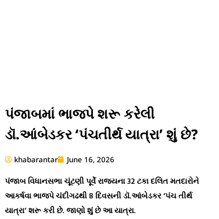
પંજાબમાં ભાજપે શરૂ કરેલી
ડૉ.આંબેડકર ‘પંચતીર્થ યાત્રા’ શું છે?
khabarantar
June 16, 2026
પંજાબ વિધાનસભા ચૂંટણી પૂર્વે રાજ્યના 32 ટકા દલિત મતદારોને
આકર્ષવા ભાજપે ચંદીગઢથી 8 દિવસની ડૉ.આંબેડકર ‘પંચ તીર્થ
યાત્રા’ શરૂ કરી છે. જાણો શું છે આ યાત્રા.