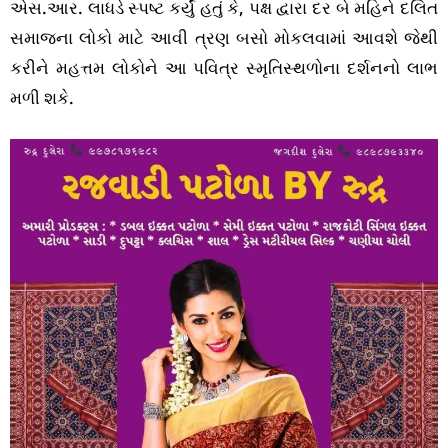
એસ.આર. લાધડે સ્પષ્ટ કર્યું હતું કે, પક્ષ દ્વારા દર બે મહિને દલિત
સમાજના લોકો માટે આવી ત્રણ બસો મોકલવામાં આવશે જેથી
કરીને મહત્તમ લોકોને આ પવિત્ર સ્મૃતિસ્થળોના દર્શનનો લાભ
મળી શકે.