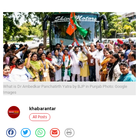
What is Dr Ambedkar Panchatirth Yatra by BJP in Punjab Photo: Google
Images
khabarantar
All Posts