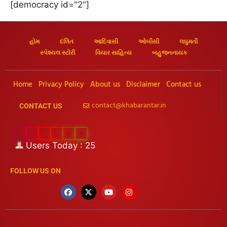
[democracy id="2"]
હોમ
દલિત
આદિવાસી
ઓબીસી
લઘુમતી
સ્પેશ્યલ સ્ટોરી
વિચાર સાહિત્ય
બહુજનનાયક
Home
Privacy Policy
About us
Disclaimer
Contact us
contact@khabarantar.in
CONTACT US
1
1
2
2
0
9
Users Today : 25
FOLLOW US ON