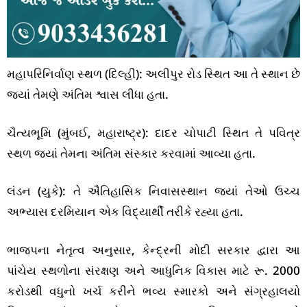
મહાપરિનિર્વાણ સ્થળ (દિલ્હી): અલીપુર રોડ સ્થિત આ તે સ્થાન છે
જ્યાં તેમણે અંતિમ શ્વાસ લીધા હતા.
ચૈત્યભૂમિ (મુંબઈ, મહારાષ્ટ્ર): દાદર ચોપાટી સ્થિત તે પવિત્ર
સ્થળ જ્યાં તેમના અંતિમ સંસ્કાર કરવામાં આવ્યા હતા.
લંડન (યુકે): તે ઐતિહાસિક નિવાસસ્થાન જ્યાં તેઓ ઉચ્ચ
અભ્યાસ દરમિયાન એક વિદ્યાર્થી તરીકે રહ્યા હતા.
ભાજપના નેતૃત્વ અનુસાર, કેન્દ્રની મોદી સરકાર દ્વારા આ
પાંચેય સ્થળોના સંરક્ષણ અને આધુનિક વિકાસ માટે રૂ. 2000
કરોડથી વધુનો ખર્ચ કરીને ભવ્ય સ્મારકો અને સંગ્રહાલયો