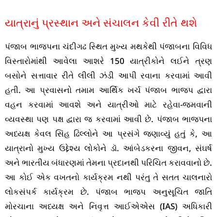
યાત્રાનું પ્રસ્થાન અને સંચાલન કેવી રીતે થશે
પંજાબ ભાજપના ચંદીગઢ સ્થિત મુખ્ય મથકેથી પંજાબના વિવિધ
વિસ્તારોમાંથી આવેલા આશરે 150 યાત્રીકોને લઈને ત્રણ
બસોને સત્તાવાર રીતે લીલી ઝંડી આપી રવાના કરવામાં આવી
હતી. આ પ્રવાસનો તમામ આર્થિક ખર્ચ પંજાબ ભાજપ દ્વારા
વહન કરવામાં આવશે અને યાત્રીઓ માટે રહેવા-જમવાની
વ્યવસ્થા પણ પક્ષ દ્વારા જ કરવામાં આવી છે. પંજાબ ભાજપના
અધ્યક્ષ કેવલ સિંહ ઢિલ્લોને આ પ્રસંગે જણાવ્યું હતું કે, આ
યાત્રાનો મુખ્ય ઉદ્દેશ્ય લોકોને ડૉ. આંબેડકરના જીવન, સંઘર્ષ
અને ભારતીય બંધારણમાં તેમના પ્રદાનથી પરિચિત કરાવવાનો છે.
આ કોઈ એક વખતનો કાર્યક્રમ નથી પરંતુ તે સતત ચાલનારો
લોકસંપર્ક કાર્યક્રમ છે. પંજાબ ભાજપ અનુસૂચિત જાતિ
મોરચાના અધ્યક્ષ અને નિવૃત્ત આઈએએસ (IAS) અધિકારી