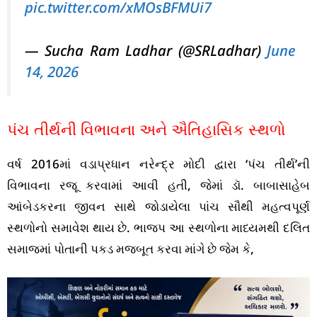
pic.twitter.com/xMOsBFMUi7
— Sucha Ram Ladhar (@SRLadhar)
June
14, 2026
પંચ તીર્થની વિભાવના અને ઐતિહાસિક સ્થળો
વર્ષ 2016માં વડાપ્રધાન નરેન્દ્ર મોદી દ્વારા ‘પંચ તીર્થ’ની
વિભાવના રજૂ કરવામાં આવી હતી, જેમાં ડૉ. બાબાસાહેબ
આંબેડકરના જીવન સાથે જોડાયેલા પાંચ સૌથી મહત્વપૂર્ણ
સ્થળોનો સમાવેશ થાય છે. ભાજપ આ સ્થળોના માધ્યમથી દલિત
સમાજમાં પોતાની પકડ મજબૂત કરવા માંગે છે જેમ કે,