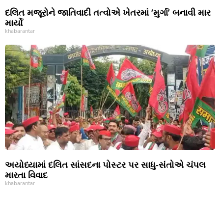
દલિત મજૂરોને જાતિવાદી તત્વોએ ખેતરમાં ‘મુર્ગા’ બનાવી માર
માર્યો
khabarantar
અયોધ્યામાં દલિત સાંસદના પોસ્ટર પર સાધુ-સંતોએ ચંપલ
મારતા વિવાદ
khabarantar