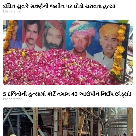
દલિત યુવકે સવર્ણની જમીન પર ઘોડો ચરાવતા હત્યા
khabarantar
5 દલિતોની હત્યામાં કોર્ટે તમામ 40 આરોપીને નિર્દોષ છોડ્યાં!
khabarantar