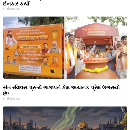
ઈનકાર કર્યો
khabarantar
સંત રવિદાસ પ્રત્યે ભાજપને કેમ અચાનક પ્રેમ ઉભરાયો
છે?
khabarantar