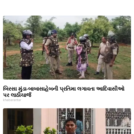
બિરસા મુંડા-બાબાસાહેબની પ્રતિમા લગાવતા આદિવાસીઓ
પર લાઠીચાર્જ
khabarantar