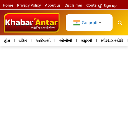
Home
Privacy Policy
About us
Disclaimer
Contact us
Sign up
Gujarati
▼
હોમ
દલિત
આદિવાસી
ઓબીસી
લઘુમતી
સ્પેશ્યલ સ્ટોરી