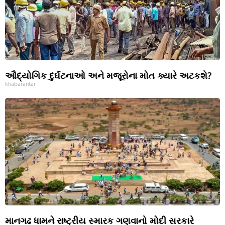
ઔદ્યોગિક દુર્ઘટનાઓ અને મજૂરોના મોત ક્યારે અટકશે?
khabarantar
માનગઢ ધામને રાષ્ટ્રીય સ્મારક ગણવાનો મોદી સરકારે