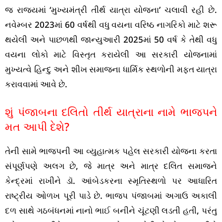
જ રાજ્યમાં ‘મુખ્યમંત્રી તીર્થ યાત્રા યોજના’ ચલાવી રહી છે.
નવેમ્બર 2023માં 60 વર્ષથી વધુ વયના વરિષ્ઠ નાગરિકો માટે શરૂ
થયેલી અને પાછળથી જાન્યુઆરી 2025માં 50 વર્ષ કે તેથી વધુ
વયના લોકો માટે વિસ્તૃત કરાયેલી આ સરકારી યોજનામાં
મુખ્યત્વે હિન્દુ અને શીખ સમાજના ધાર્મિક સ્થળોની મફત યાત્રા
કરાવવામાં આવે છે.
શું પંજાબના દલિતો તીર્થ યાત્રાના નામે ભાજપને
મત આપી દેશે?
તેની સામે ભાજપની આ વ્યુહાત્મક પહેલ સરકારી યોજના કરતા
સંપૂર્ણપણે અલગ છે, જે માત્ર અને માત્ર દલિત સમાજને
કેન્દ્રમાં રાખીને ડૉ. આંબેડકરના સ્મૃતિસ્થળો પર આધારિત
રાષ્ટ્રીય ઓળખ પૂરી પાડે છે. ભાજપ પંજાબમાં અગાઉ અકાલી
દળ સાથે ગઠબંધનમાં નાનો ભાઈ બનીને ચૂંટણી લડતી હતી, પરંતુ