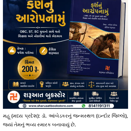
મહૂ (મધ્ય પ્રદેશ): ડૉ. આંબેડકરનું જન્મસ્થળ (ઇન્દોર જિલ્લો),
જ્યાં તેમનું ભવ્ય સ્મારક બનાવાયું છે.