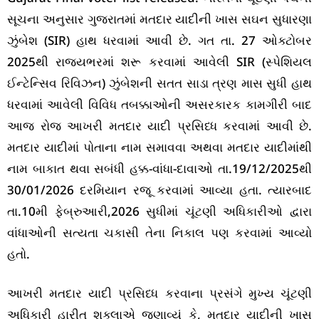
સૂચના અનુસાર ગુજરાતમાં મતદાર યાદીની ખાસ સઘન સુધારણા
ઝુંબેશ (SIR) હાથ ધરવામાં આવી છે. ગત તા. 27 ઓક્ટોબર
2025થી રાજ્યભરમાં શરૂ કરવામાં આવેલી SIR (સ્પેશિયલ
ઈન્ટેન્સિવ રિવિઝન) ઝુંબેશની સતત સાડા ત્રણ માસ સુધી હાથ
ધરવામાં આવેલી વિવિધ તબક્કાઓની અસરકારક કામગીરી બાદ
આજ રોજ આખરી મતદાર યાદી પ્રસિધ્ધ કરવામાં આવી છે.
મતદાર યાદીમાં પોતાના નામ સમાવવા અથવા મતદાર યાદીમાંથી
નામ બાકાત થવા સબંધી હક્ક-વાંધા-દાવાઓ તા.19/12/2025થી
30/01/2026 દરમિયાન રજૂ કરવામાં આવ્યા હતા. ત્યારબાદ
તા.10મી ફેબ્રુઆરી,2026 સુધીમાં ચૂંટણી અધિકારીઓ દ્વારા
વાંધાઓની સત્યતા ચકાસી તેના નિકાલ પણ કરવામાં આવ્યો
હતો.
આખરી મતદાર યાદી પ્રસિધ્ધ કરવાના પ્રસંગે મુખ્ય ચૂંટણી
અધિકારી હારીત શુક્લાએ જણાવ્યું કે, મતદાર યાદીની ખાસ