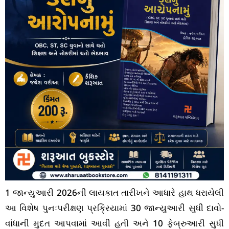
1 જાન્યુઆરી 2026ની લાયકાત તારીખને આધારે હાથ ધરાયેલી
આ વિશેષ પુનઃપરીક્ષણ પ્રક્રિયામાં 30 જાન્યુઆરી સુધી દાવો-
વાંધાની મુદત આપવામાં આવી હતી અને 10 ફેબ્રુઆરી સુધી