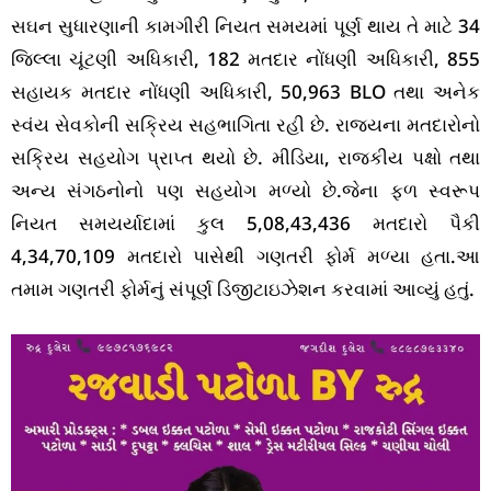
સઘન સુધારણાની કામગીરી નિયત સમયમાં પૂર્ણ થાય તે માટે 34
જિલ્લા ચૂંટણી અધિકારી, 182 મતદાર નોંધણી અધિકારી, 855
સહાયક મતદાર નોંધણી અધિકારી, 50,963 BLO તથા અનેક
સ્વંય સેવકોની સક્રિય સહભાગિતા રહી છે. રાજ્યના મતદારોનો
સક્રિય સહયોગ પ્રાપ્ત થયો છે. મીડિયા, રાજકીય પક્ષો તથા
અન્ય સંગઠનોનો પણ સહયોગ મળ્યો છે.જેના ફળ સ્વરૂપ
નિયત સમયર્યાદામાં કુલ 5,08,43,436 મતદારો પૈકી
4,34,70,109 મતદારો પાસેથી ગણતરી ફોર્મ મળ્યા હતા.આ
તમામ ગણતરી ફોર્મનું સંપૂર્ણ ડિજીટાઇઝેશન કરવામાં આવ્યું હતું.