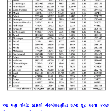
આ પણ વાંચો:
SIRમાં ગેરબંધારણીય શબ્દ દૂર કરવા કચ્છ