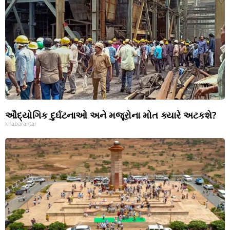
ઔદ્યોગિક દુર્ઘટનાઓ અને મજૂરોના મોત ક્યારે અટકશે?
khabarantar