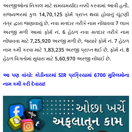
અરજીઓના નિકાલ માટે સમયમર્યાદા નક્કી કરવામાં આવી હતી.
રાજ્યભરમાં કુલ 14,70,125 ફોર્મ પ્રાપ્ત થયાં હોવાનું ચૂંટણી
તંત્ર દ્વારા જણાવાયું છે. નવા મતદાર તરીકે નામ નોંધાવવા 7 લાખ
અરજી મળી આમાં ફોર્મ નં. 6 હેઠળ નવા મતદાર તરીકે નામ
નોંધાવવા માટે 7,25,920 અરજી મળી છે, જ્યારે ફોર્મ નં. 7 હેઠળ
નામ કમી કરવા માટે 1,83,235 અરજી પ્રાપ્ત થઈ છે. ફોર્મ નં. 8
હેઠળ વિગતોમાં સુધારા માટે 5,60,970 અરજી નોંધાઈ છે.
આ પણ વાંચો:
કોડીનારમાં SIR પ્રક્રિયામાં 6700 મુસ્લિમોના
નામ કમી કરી દેવાયા!