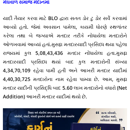
મેઘવાળ સમાજ મેદાનમાં
યાદી તૈયાર કરવા માટે BLO દ્વારા સતત ડોર ટુ ડોર સર્વે કરવામાં
આવ્યો હતો. જેમાં અવસાન પામેલા, કાયમી ધોરણે સ્થળાંતર
કરેલા તથા બે જગ્યાએ મતદાર તરીકે નોધાયેલા મતદારોને
ઓળખવામાં આવ્યાં હતાં.મુસદ્દા મતદારયાદી પ્રસિધ્ધ થયા પહેલા
રાજ્યમાં કુલ 5,08,43,436 મતદાર નોંધાયેલા હતા.મુસદ્દા
મતદારયાદી પ્રસિધ્ધ થયાં બાદ કુલ મતદારોની સંખ્યા
4,34,70,109 રહેવા પામી હતી અને આખરી મતદાર યાદીમાં
4,40,30,725 મતદારોના નામ રહેવા પામ્યા છે. આમ, મુસદ્દા
મતદાર યાદીની પ્રસિદ્ધિ બાદ 5.60 લાખ મતદારોનો વધારો (Net
Addition) આખરી મતદાર યાદીમાં થયો છે.