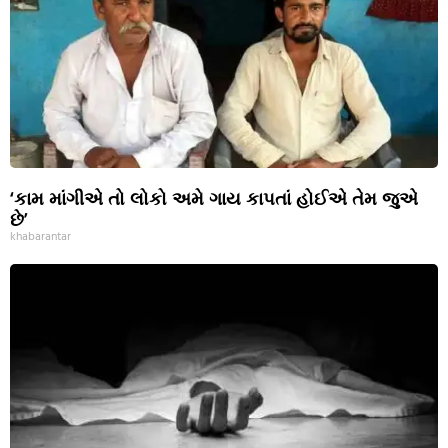
‘કામ માંગીએ તો લોકો અમે ગાય કાપતાં હોઈએ તેમ જુએ
છે’
khabarantar