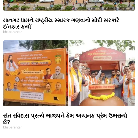
માનગઢ ધામને રાષ્ટ્રીય સ્મારક ગણવાનો મોદી સરકારે
ઈનકાર કર્યો
khabarantar
સંત રવિદાસ પ્રત્યે ભાજપને કેમ અચાનક પ્રેમ ઉભરાયો
છે?
khabarantar