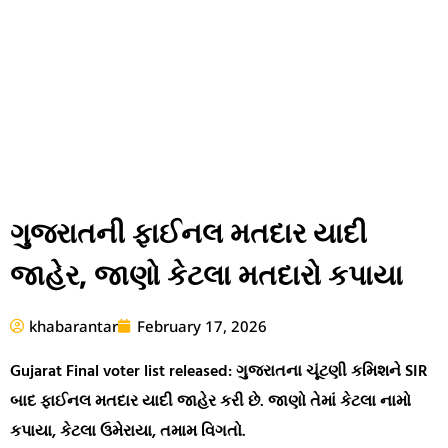
ગુજરાતની ફાઈનલ મતદાર યાદી
જાહેર, જાણો કેટલા મતદારો કપાયા
khabarantar
February 17, 2026
Gujarat Final voter list released: ગુજરાતના ચૂંટણી કમિશને SIR
બાદ ફાઈનલ મતદાર યાદી જાહેર કરી છે. જાણો તેમાં કેટલા નામો
કપાયા, કેટલા ઉમેરાયા, તમામ વિગતો.