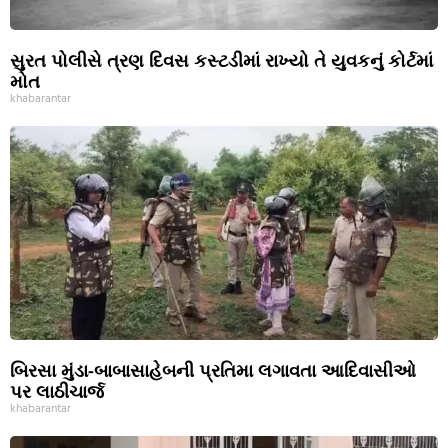
સુરત પોલીસે ત્રણ દિવસ કસ્ટડીમાં રાખ્યો તે યુવકનું કોર્ટમાં
મોત
khabarantar
બિરસા મુંડા-બાબાસાહેબની પ્રતિમા લગાવતા આદિવાસીઓ
પર લાઠીચાર્જ
khabarantar