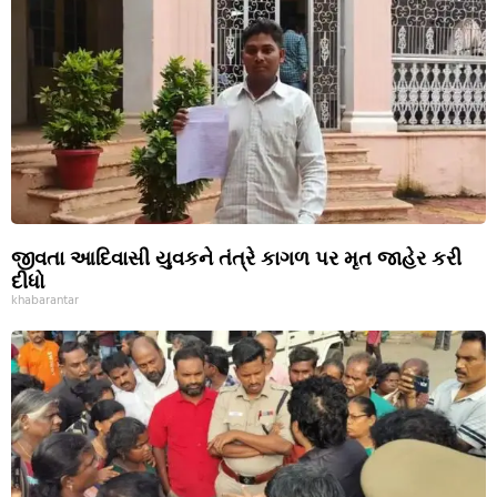
જીવતા આદિવાસી યુવકને તંત્રે કાગળ પર મૃત જાહેર કરી
દીધો
khabarantar