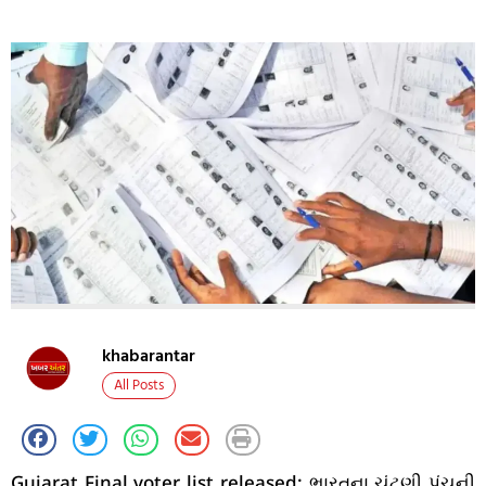
khabarantar
All Posts
Gujarat Final voter list released: ભારતના ચૂંટણી પંચની