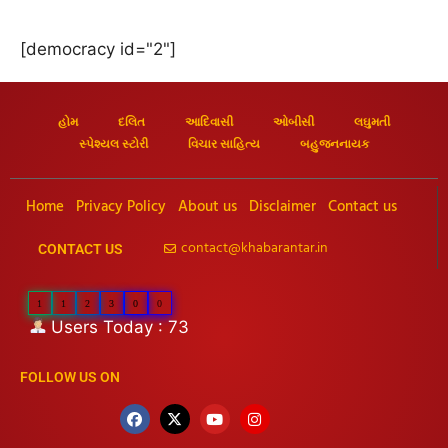
[democracy id="2"]
હોમ
દલિત
આદિવાસી
ઓબીસી
લઘુમતી
સ્પેશ્યલ સ્ટોરી
વિચાર સાહિત્ય
બહુજનનાયક
Home
Privacy Policy
About us
Disclaimer
Contact us
contact@khabarantar.in
CONTACT US
1
1
2
3
0
0
Users Today : 73
FOLLOW US ON