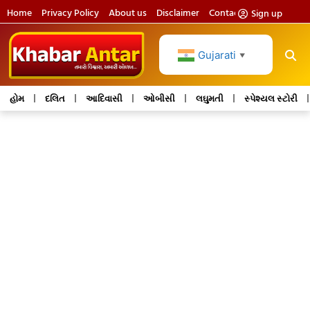
Home
Privacy Policy
About us
Disclaimer
Contact us
Sign up
Gujarati
▼
હોમ
દલિત
આદિવાસી
ઓબીસી
લઘુમતી
સ્પેશ્યલ સ્ટોરી