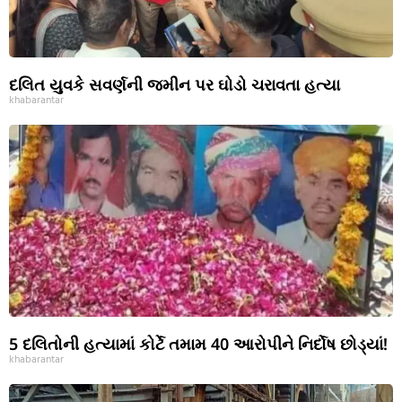
દલિત યુવકે સવર્ણની જમીન પર ઘોડો ચરાવતા હત્યા
khabarantar
5 દલિતોની હત્યામાં કોર્ટે તમામ 40 આરોપીને નિર્દોષ છોડ્યાં!
khabarantar