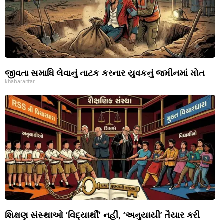
જીવતા સમાધિ લેવાનું નાટક કરનાર યુવકનું જમીનમાં મોત
khabarantar
શિક્ષણ સંસ્થાઓ ‘વિદ્યાર્થી’ નહીં, ‘અનુયાયી’ તૈયાર કરી