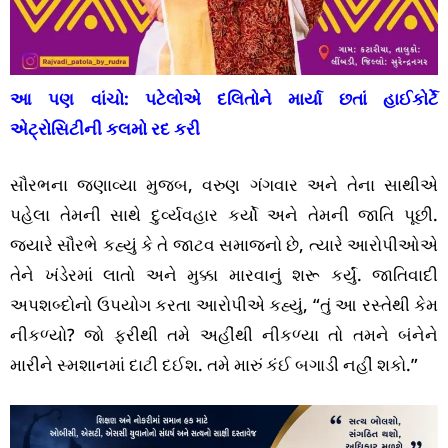
આ પણ વાંચો:
પટેલોએ દલિતોને માર્યા છતાં હાઈકોર્ટે
એટ્રોસિટીની કલમો રદ કરી
સૌરભના જણાવ્યા મુજબ, વરુણ ગંગવાર અને તેના સાથીએ
પહેલા તેમની સાથે દુર્વ્યવહાર કર્યો અને તેમની જાતિ પૂછી.
જ્યારે સૌરભે કહ્યું કે તે જાટવ સમાજનો છે, ત્યારે આરોપીઓએ
તેને ખંડેરમાં લાતો અને મુક્કા મારવાનું શરૂ કર્યું. જાતિવાદી
અપશબ્દોનો ઉપયોગ કરતા આરોપીએ કહ્યું, “તું આ રસ્તેથી કેમ
નીકળ્યો? જો ફરીથી તમે અહીંથી નીકળ્યા તો તમને બંનેને
મારીને સ્મશાનમાં દાટી દઈશ. તમે મારું કંઈ બગાડી નહીં શકો.”