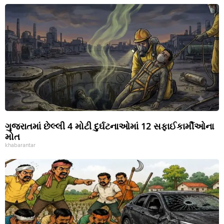
ગુજરાતમાં છેલ્લી 4 મોટી દુર્ઘટનાઓમાં 12 સફાઈકાર્મીઓના
મોત
khabarantar