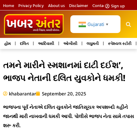
Home
Privacy Policy
About us
Disclaimer
Contact us
Sign up
Gujarati
▼
હોમ
દલિત
આદિવાસી
ઓબીસી
લઘુમતી
સ્પેશ્યલ સ્ટોરી
તમને મારીને સ્મશાનમાં દાટી દઈશ’,
ભાજપ નેતાની દલિત યુવકોને ધમકી!
khabarantar
September 20, 2025
ભાજપના પૂર્વ નેતાએ દલિત યુવકોને જાતિસૂચક અપશબ્દો કહીને
જાનથી મારી નાખવાની ધમકી આપી. પોલીસે ભાજપ નેતા સામે તપાસ
શરૂ કરી.