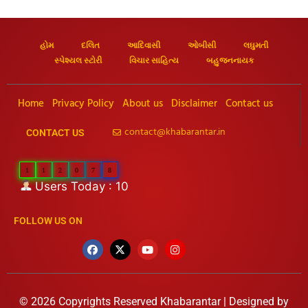
હોમ
દલિત
આદિવાસી
ઓબીસી
લઘુમતી
સ્પેશ્યલ સ્ટોરી
વિચાર સાહિત્ય
બહુજનનાયક
Home
Privacy Policy
About us
Disclaimer
Contact us
contact@khabarantar.in
CONTACT US
1
1
2
0
7
8
Users Today : 10
FOLLOW US ON
© 2026 Copyrights Reserved Khabarantar | Designed by