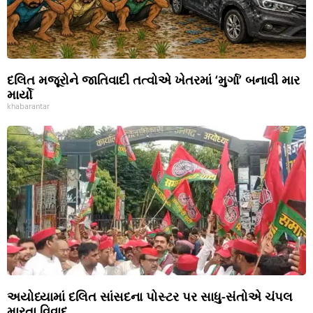
દલિત મજૂરોને જાતિવાદી તત્વોએ ખેતરમાં ‘મુર્ગા’ બનાવી માર
માર્યો
khabarantar
અયોધ્યામાં દલિત સાંસદના પોસ્ટર પર સાધુ-સંતોએ ચંપલ
મારતા વિવાદ