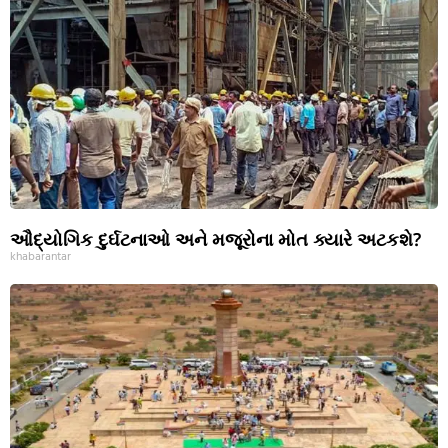
ઔદ્યોગિક દુર્ઘટનાઓ અને મજૂરોના મોત ક્યારે અટકશે?
khabarantar