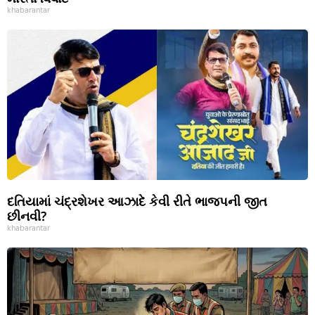
khabarantar
દતિયામાં ચંદ્રશેખર આઝાદે કેવી રીતે ભાજપની જીત
છીનવી?
khabarantar