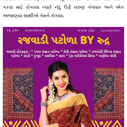
કરવા માટે રોકાયા ત્યારે નંદુ ઉર્ફે વરુણ ગંગવાર અને એક
અજાણ્યા સાથીએ તેમને રોક્યા.