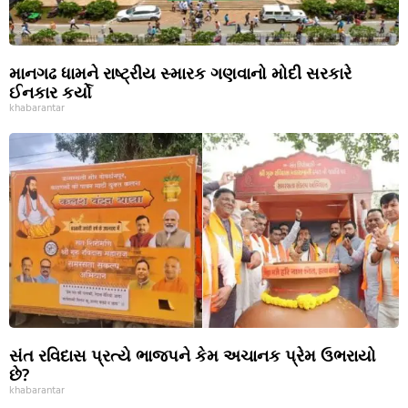
માનગઢ ધામને રાષ્ટ્રીય સ્મારક ગણવાનો મોદી સરકારે
ઈનકાર કર્યો
khabarantar
સંત રવિદાસ પ્રત્યે ભાજપને કેમ અચાનક પ્રેમ ઉભરાયો
છે?
khabarantar