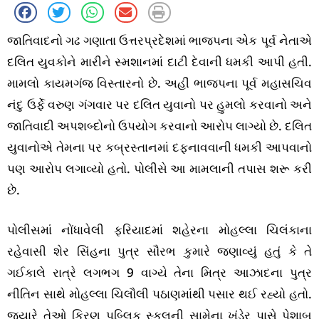
જાતિવાદનો ગઢ ગણાતા ઉત્તરપ્રદેશમાં ભાજપના એક પૂર્વ નેતાએ
દલિત યુવકોને મારીને સ્મશાનમાં દાટી દેવાની ધમકી આપી હતી.
મામલો કાયમગંજ વિસ્તારનો છે. અહીં ભાજપના પૂર્વ મહાસચિવ
નંદુ ઉર્ફે વરુણ ગંગવાર પર દલિત યુવાનો પર હુમલો કરવાનો અને
જાતિવાદી અપશબ્દોનો ઉપયોગ કરવાનો આરોપ લાગ્યો છે. દલિત
યુવાનોએ તેમના પર કબ્રસ્તાનમાં દફનાવવાની ધમકી આપવાનો
પણ આરોપ લગાવ્યો હતો. પોલીસે આ મામલાની તપાસ શરૂ કરી
છે.
પોલીસમાં નોંધાવેલી ફરિયાદમાં શહેરના મોહલ્લા ચિલંકાના
રહેવાસી શેર સિંહના પુત્ર સૌરભ કુમારે જણાવ્યું હતું કે તે
ગઈકાલે રાત્રે લગભગ 9 વાગ્યે તેના મિત્ર આઝાદના પુત્ર
નીતિન સાથે મોહલ્લા ચિલૌલી પઠાણમાંથી પસાર થઈ રહ્યો હતો.
જ્યારે તેઓ કિરણ પબ્લિક સ્કૂલની સામેના ખંડેર પાસે પેશાબ