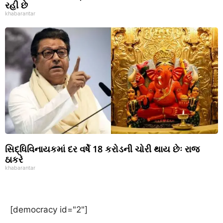
રહી છે
khabarantar
સિદ્ધિવિનાયકમાં દર વર્ષે 18 કરોડની ચોરી થાય છેઃ રાજ
ઠાકરે
khabarantar
[democracy id="2"]