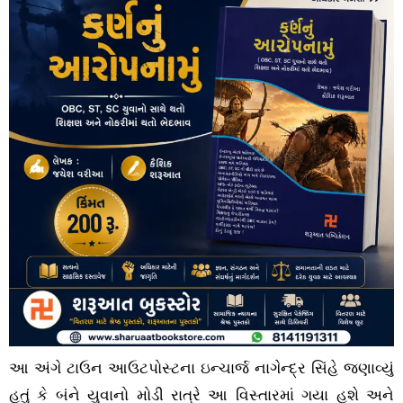
આ અંગે ટાઉન આઉટપોસ્ટના ઇન્ચાર્જ નાગેન્દ્ર સિંહે જણાવ્યું
હતું કે બંને યુવાનો મોડી રાત્રે આ વિસ્તારમાં ગયા હશે અને