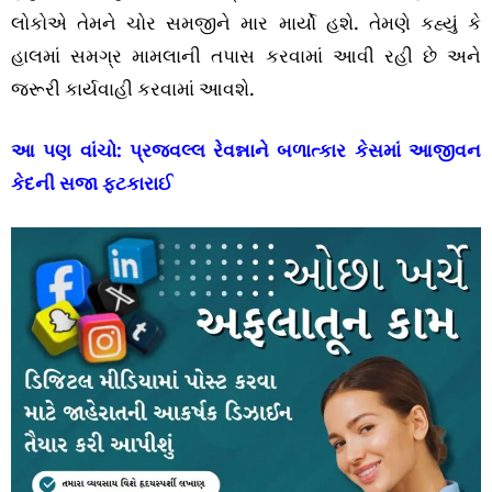
લોકોએ તેમને ચોર સમજીને માર માર્યો હશે. તેમણે કહ્યું કે
હાલમાં સમગ્ર મામલાની તપાસ કરવામાં આવી રહી છે અને
જરૂરી કાર્યવાહી કરવામાં આવશે.
આ પણ વાંચો:
પ્રજ્વલ્લ રેવન્નાને બળાત્કાર કેસમાં આજીવન
કેદની સજા ફટકારાઈ