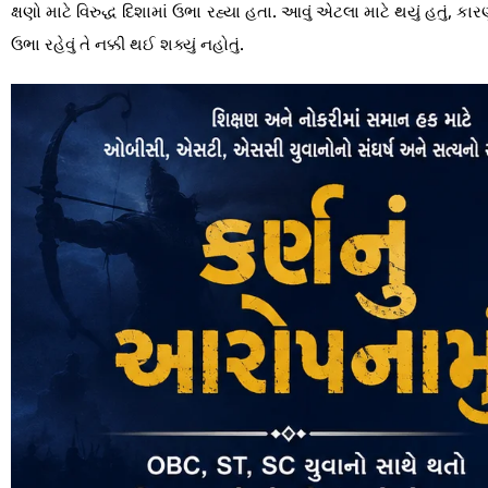
ક્ષણો માટે વિરુદ્ધ દિશામાં ઉભા રહ્યા હતા. આવું એટલા માટે થયું હતું
ઉભા રહેવું તે નક્કી થઈ શક્યું નહોતું.