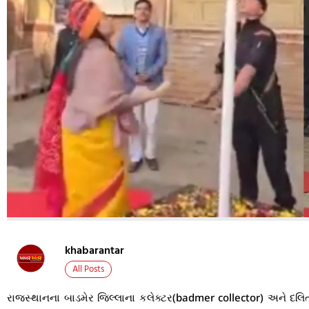
khabarantar
All Posts
રાજસ્થાનના બાડમેર જિલ્લાના કલેક્ટર(badmer collector) અને દલિ