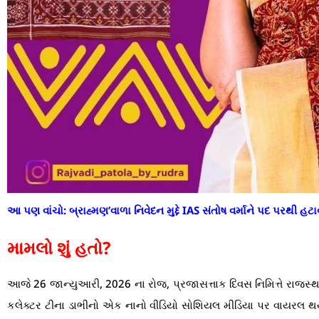
આ પણ વાંચો:
બ્રાહ્મણ’વાળા નિવેદન મુદ્દે IAS સંતોષ વર્માને પદ પરથી હટા
મામલો શું હતો?
આજે 26 જાન્યુઆરી, 2026 ના રોજ, પ્રજાસત્તાક દિવસ નિમિત્તે રાજસ્થ
કલેક્ટર ટીના ડાભીનો એક નાનો વીડિયો સોશિયલ મીડિયા પર વાયરલ થયો