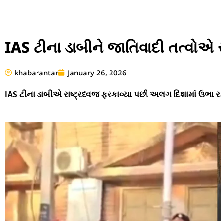
IAS ટીના ડાબીને જાતિવાદી તત્વોએ સ
khabarantar
January 26, 2026
IAS ટીના ડાબીએ રાષ્ટ્રધ્વજ ફરકાવ્યા પછી અલગ દિશામાં ઉભા 