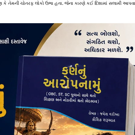
, કારણ કે તેમની ચોતરફ લોકો ઉભા હતા. જેના કારણે કઈ દિશામાં સલામી આપવા