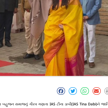
ત બહુજન સમાજનું ગૌરવ ગણાતા IAS ટીના ડાબી(IAS Tina Dabi)ને જાતિ