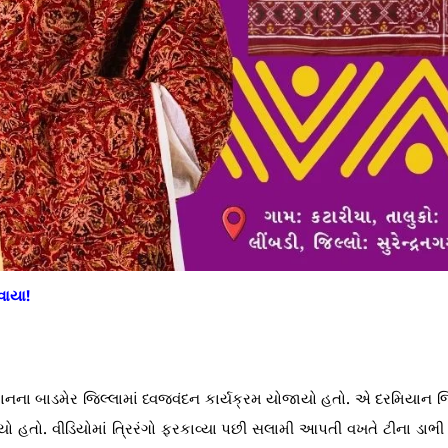
વાયા!
ાનના બાડમેર જિલ્લામાં ધ્વજવંદન કાર્યક્રમ યોજાયો હતો. એ દરમિયાન જ
 હતો. વીડિયોમાં ત્રિરંગો ફરકાવ્યા પછી સલામી આપતી વખતે ટીના ડાભી