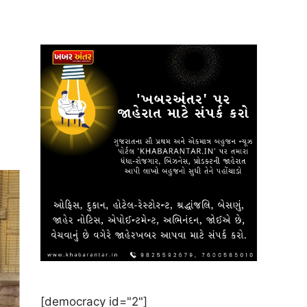
[democracy id="2"]