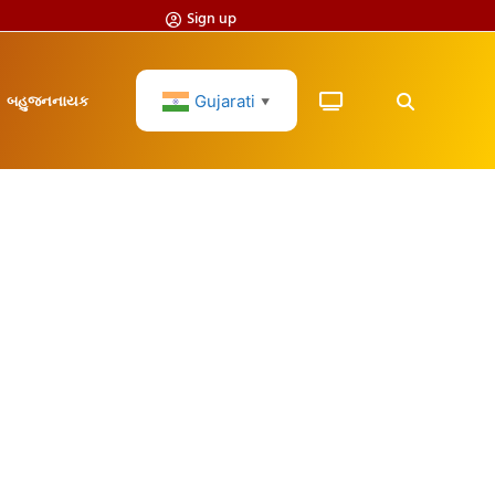
Sign up
Gujarati
બહુજનનાયક
▼