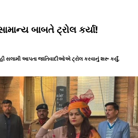
ામાન્ય બાબતે ટ્રોલ કર્યા!
રહી સલામી આપતા જાતિવાદીઓએ ટ્રોલ કરવાનું શરૂ કર્યું.