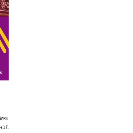
િલ્લા
 થોડી