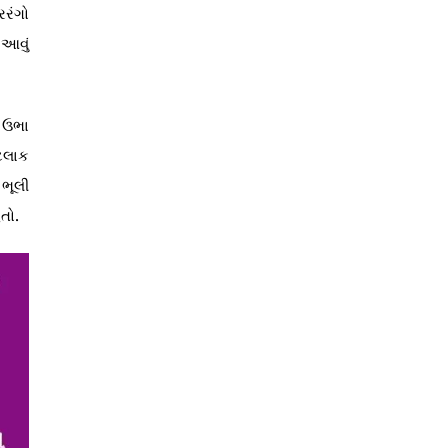
િરંગો
આવું
બ ઉભા
ટલાક
 ભૂલી
તો.