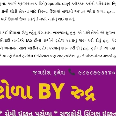
. આજે પ્રજાસત્તાક દિને(republic day) કલેક્ટર કચેરી પરિસરમાં ત્ર
ી થોડી સેકન્ડ માટે વિરુદ્ધ દિશામાં સલામી આપતા જોવા મળ્યા હતા. 
 દિશામાં ઉભા રહેવું તે નક્કી નહોતું થઈ શક્યું.
મને કઈ દિશામાં ઉભું રહેવું ઈશારામાં સમજાવ્યું હતું. એ પછી તેઓ એ મુજ
ાદી તત્વોએ IAS ટીના ડાભીને ટ્રોલ કરવાનું શરૂ કરી દીધું હતું. કે
નામત સાથે જોડીને ટ્રોલ કરવાનું શરૂ કરી દીધું હતું. ટ્રોલરો એ પણ
 કારણે તેમને ટ્રેનિંગ દરમિયાન પણ રાષ્ટ્રપતિના હસ્તે ગોલ્ડ મેડલ મળ્યો હ