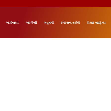
આદિવાસી
ઓબીસી
લઘુમતી
સ્પેશ્યલ સ્ટોરી
વિચાર સાહિત્ય