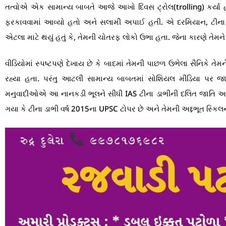
તત્વોએ એક સામાન્ય બાબતે આજે આખો દિવસ ટ્રોલ(trolling) કર્યા હતા
ફરકાવવામાં આવ્યો હતો અને સલામી અપાઈ હતી. એ દરમિયાન, ટીના ડાબ
એટલા માટે થયું હતું કે, તેમની ચોતરફ લોકો ઉભા હતા. જેના કારણે તેમને કઈ
વીડિયોમાં સ્પષ્ટપણે દેખાય છે કે બાદમાં તેમની પાછળ ઉભેલા સૈનિકે તે
રહ્યા હતા. પરંતુ આટલી સામાન્ય બાબતમાં સોશિયલ મીડિયા પર જાતિવ
મનુવાદીઓએ આ નાનકડી ભૂલને સીધી IAS ટીના ડાભીની દલિત જાતિ અને અ
ગયા કે ટીના ડાભી વર્ષ 2015ના UPSC ટોપર છે અને તેમની અદ્દભૂત સ્કિલને